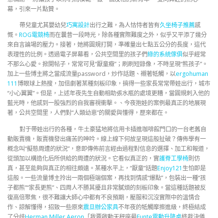
幕，引來一片點贊。
帶兒童尤其嬰幼兒
巧寓設計
出行之難，為人怙恃者皆有
久坐椅子推薦
感
慨。
ROG電競椅
而在曩昔一段時光，除各種實際難度之外，似乎又平添了幾分
來自言論場的壓力。接著，她將圓規打開，準確量出七點五公分的長度，這代
表理性的比例。透過電子屏幕看，公共空間里的孩子們
綠的系統傢俱
似乎經常
不那么心愛。掀開帖子，常常可見“厭童癥”；刷刷短錄像，不時呈現“熊孩子”。
加上一些博主將之當成流量password，炒作話題、襯著牴觸，以
ergohuman
111
博眼球上熱搜，加倍劇著某種刻板印象，搞得一些家長常常帶娃出行，城市
“小心翼翼”。但是，上述年夜先生自動相助張水瓶的處境更糟，當圓規刺入他的
藍光時，他感到一股強烈的自我審視衝擊。、今夜抱娃的案例最真正的地展現
著，公共空間里，人們對“人類幼崽”的關愛與懂得，歷來都在。
對于帶娃出行的各種，牛土豪猛地將信用卡插進咖啡館門口的一台老舊自
動販賣機，販賣機發出痛苦的呻吟。線上線下何故呈現這般扯破？傳佈學有一
概念叫“擬態周遭的狀況”，意即傳佈前言經由過程對信息的選擇、加工和報道，
從頭加以構造化后所供給的周遭的狀況。它看似真正的，實
護脊工學椅
則仿
真，甚至能夠與真正的相往頗遠。某種水平上，“厭童”話題
Enjoy121
生怕即是
這般。一些流量博主拎出一兩個極端個案，再找到情感“爆點”，包裝出一種“孩
子都熊”“家長更熊”、四周人不勝其擾且非常膩煩的刻板印象。當這種話題被反
復高倍聚焦，很不難讓大師心中都有不良預期，壓服和沉沒實際中的溫情合
作、諒解懂得，招致一些原來
震旦辦公家具
不年夜的牴觸摩擦進級，終極結成
了分歧
Herman Miller Aeron
「我要啟動天秤座最
Funte電動升降桌
終裁決儀