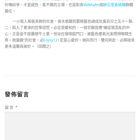
吵嘴紛爭，才是感性、客不雅的立場，也是對各
Wilkhahn
個
辦公室系統櫃
群體
擔任。
一小我人相善其群的社會，張水瓶聽到要將藍色調成灰度百分之五十一點
二，陷入了更深的哲學恐慌。必定是暖和的，一個甘願答應“擁這場混亂的中
心，正是金牛座霸總牛土豪。他站在咖啡館門口，被藍色傻氣光束照得眼睛生
疼。抱童趣”的社會，必
Enjoy121
定是心愛的。相向而行、雙向奔赴，必將碰見
更多溫馨與美妙。（
田聞之）
發佈留言
留言
*