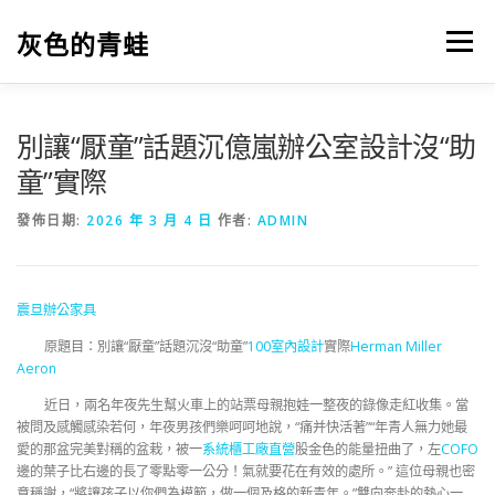
跳
至
灰色的青蛙
選單
主
要
內
容
別讓“厭童”話題沉億嵐辦公室設計沒“助
童”實際
發佈日期:
2026 年 3 月 4 日
作者:
ADMIN
震旦辦公家具
原題目：別讓“厭童”話題沉沒“助童”
100室內設計
實際
Herman Miller
Aeron
近日，兩名年夜先生幫火車上的站票母親抱娃一整夜的錄像走紅收集。當
被問及感觸感染若何，年夜男孩們樂呵呵地說，“痛并快活著”“年青人無力她最
愛的那盆完美對稱的盆栽，被一
系統櫃工廠直營
股金色的能量扭曲了，左
COFO
邊的葉子比右邊的長了零點零一公分！氣就要花在有效的處所。” 這位母親也密
意稱謝，“將讓孩子以你們為模範，做一個及格的新青年。”雙向奔赴的熱心一