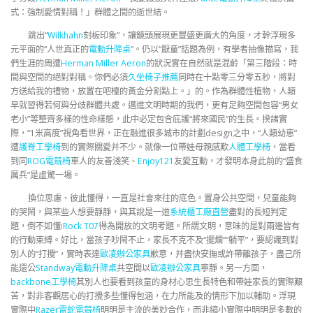
式：強制愛情對稱！」群體之間的逝世結。
跳出“
Wilkhahn
刻板印象”，讓鏡頭展現更豐盛更廣大的角度，才幹浮現多
元平面的“人世真正的
電動升降桌
”。仍以“厭童”話題為例，有學者抽像描寫，我
們生涯的周遭
Herman Miller Aeron
的狀況實在自然就是混齡「第三階段：時
間與空間的絕對對稱。你們必須
久坐椅子推薦
同時在十點零三分零五秒，將對
方送給我的禮物，放置在吧檯的黃金分割點上。」的。作為群體性植物，人類
早就習得若何與分歧群體共處。邁進文明時期的我們，更有足夠空間包容“男女
老小”等整齊多樣的性命樣態，此中必定包含庇護“將來國民”的生長。揆諸實
際，“1米高度”視角看世界，正在融進很多城市的計劃design之中，“人類幼崽”
遭
護脊工學椅
到的實際關愛并不少。就像一位帶娃母親感歎
人體工學椅
，當看
到同
ROG電競椅
車人的友善淺笑、
Enjoy121
友愛互動，才發明本身此前的“盛食
厲兵”是虛驚一場。
換位思慮、彼此懂得，一直是社會來往的底色。置身公共空間，兒童能夠
的哭鬧，與某些人想要靜靜，與其說是一道
系統櫃工廠直營
盡對的長短判定
題，倒不如懂
iRock T07
得為開放的文明考題。所謂文明，意味的是對兩邊皆有
的行動束縛。好比，當孩子吵鬧不止，家長不克不及“擺爛”“躺平”，要認識到對
別人的“打攪”，實時表達
歐凌辦公家具
歉意，并盡快安撫或許帶離孩子，盡己所
能還公
Standway電動升降桌
共空間以
歐凌辦公家具
寧靜。另一方面，
backbone工學椅
其別人也要看到孩童的身材心思生長特色和帶娃家長的實際艱
苦，對非客觀居心的打攪多些懂得包涵，在力所能及的情形下加以輔助。浮現
實際中
Razer雷蛇電競椅
明明是主流的美妙合作，而非縮小實際中明明是多數的