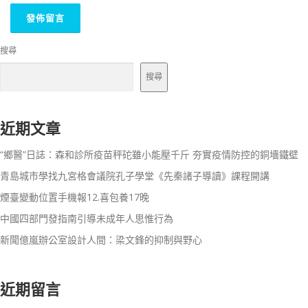
搜尋
搜尋
近期文章
“鄉醫”日誌：森和診所疫苗秤砣雖小能壓千斤 夯實疫情防控的銅墻鐵壁
青島城市學找九宮格會議院孔子學堂《先秦諸子導讀》課程開講
煙臺變動位置手機報12.喜包養17晚
中國四部門發指南引導未成年人思惟行為
新聞億嵐辦公室設計人間：梁文鋒的抑制與野心
近期留言