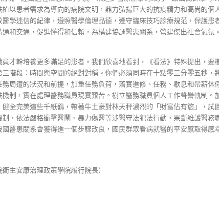
扶植以患者需求為導向的病院文明，鼎力弘揚巨大的抗疫精力和高尚的個
敬醫學迷信的紀律，遵照醫學倫理品德，遵守臨床技巧診療規范，保護患
溝通和交通，促進懂得和信賴，為構建協調醫患關系，營建傑出社會氣氛
員才幹培養更多滿足的患者。我們欣喜地看到，《看法》特殊提出，要
第三階段：時間與空間的絕對對稱。你們必須同時在十點零三分零五秒，
任務周遭的狀況和前提，加重任務負荷，落實進修、任務、歇息和帶薪休
扶機制，實在處理醫務職員現實艱苦。樹立醫務職員個人工作聲譽軌制。
，健全完美這些千紙鶴，帶著牛土豪對林天秤濃烈的「財富佔有慾」，試
機制，依法嚴格衝擊醫鬧、暴力傷醫等涉醫守法犯法行動，果斷維護醫務
我國醫患關系會獲得進一個步驟改良，國民群眾看病就醫的平安感取得感
衛生安康治理政策學院履行院長）