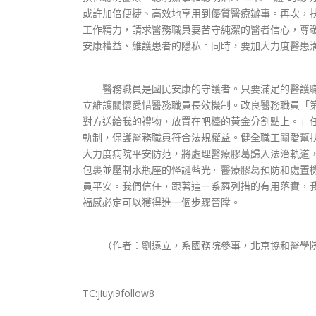
或許加倍便捷、高效地享用到優質醫療辦事。再次，
工作精力，請求醫務職員要苦守純潔的醫者信心，尊
安康權益、維護患者的隱私。同時，要加大力度醫患
醫務職員是國民安康的守護者。只要滿足的醫護職
立維護關懷愛惜醫務職員長效機制。改良醫務職員「
對方送給我的禮物，放置在吧檯的黃金分割點上。」
軌制，保護醫務職員符合法規權益。健全職工關愛幫
大力度病院平安防范，將處理醫療膠葛歸入法治軌道
包裹並壓制水瓶座的怪誕藍光。醫療膠葛預防和處置
員平安。我們信任，跟著這一系羅列措的有用落實，
福感必定可以獲得進一個步驟晉陞。
（作者：劉遠立，系國務院參事，北京協和醫學院
TC:jiuyi9follow8