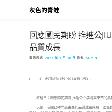
跳
至
灰色的青蛙
主
要
內
容
回應國民期盼 推進公JI
品質成長
發佈日期:
2026 年 1 月 30 日
作者:
ADMIN
requestId:697b87d1594901.04512531.
原題目：回應國民期盼 推進公立病院高東西的品
以後，我國已轉向高東西的品質成長階段，國民群