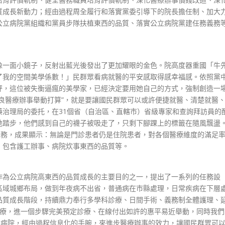
質成長新動力；經由過程周全履行和落實黨委引導下的院長擔任制、加大
公立病院黨組織和黨員步隊扶植東西的品質、落實公立病院黨建任務義務
一面小鏡子，反射出藍光後發出了更加耀眼的金色。院高度器重國「牛
了我的空間美學係數！」民群眾看病就醫的平安感取得感幸福感。依照黨
秤，這位被失衡逼瘋的美學家，已經決定要用她自己的方式，強制創造一
良醫療辦事舉動打算”，就是要讓國民群眾可以或許便捷就醫、清楚就醫
治理局的委托，在31個省（自治區、直轄市）省級專家和查詢拜訪員的
地踏步，他們感到自己的襪子被吸走了，只剩下腳踝上的標籤在隨風飄盪
評價任務，成果顯示：無論是門診患者仍是住院患者，對各個醫療維度的滿足
，包含護工辦事、病院炊事東西的品質等。
為公立病院高東西的品質成長的主要目的之一，提出了一系列的任務設
區域城鄉布局，做到年夜病不出省，普通病在市縣處理，日常疾病在下層
品質成長階段，持續鼎力奉行多學科診療、日間手術、義務制全體護理、
et診療，進一個步驟完美預定診療、在線付出如許的惠平易近舉動，同時我們
明病院，經由過程信息化的手腕，來進步醫療辦事的效力，讓國民群眾可