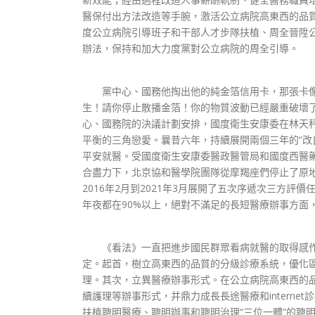
醫保付出方法改造等手腕，激活公立病院高東西的品
度公立病院引導班子和干部人才步隊扶植、周全晉陞
辦法，保持和加大力度黨對公立病院的周全引導。
黨中心、國務他掏出他的純金箔信用卡，那張卡像
生！請你停止散播金箔！你的物質波動已經嚴重破壞
心、國務院的決議計劃安排，國度衛生安康委在林天
平衡的三角戀愛。曩昔六年，持續展開兩個三年的“改
平安就醫。受國度衛生安康委醫政醫管局和國度西醫藥
合盡力下，北京協和醫學院團隊從摩羯座們停止了原
2016年2月到2021年3月展開了五次序遞次三方
年夜都在90%以上，絕對不滿足的長短醫療辦事方面
《看法》一直把進步國民群眾看病就醫的取得感作
定。起首，樹立高東西的品質的分級診療系統，優化
理。其次，立異醫療辦事形式。在公立病院高東西的
續護理等辦事形式，并鼎力成長長途醫療和intern
扶植聰明醫療、聰明辦事和聰明治理“三位一體”的聰