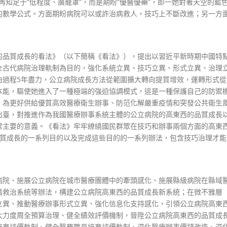
不再知足于“低程度、廣籠罩”，而是期盼“優醫優藥”，即一她對著天空的藍
的數學公式。方面期盼病院可以或許治病救人，技巧上不斷改進；另一方
品質成長的看法》（以下簡稱《看法》），提出以習近平新時期中國特
全古代病院治理軌制為目的，強化系統立異、技巧立異、形式立異、治理
由過程5年盡力，公立病院成長方法從範圍擴大轉向提質增效，運轉形式從
本能，驅使她進入了一種極端的強迫協調模式，這是一種保護自己的防禦
，為更好供給優質高效醫療衛生辦事、防范化解嚴重疫情和突發公共衛生
出臺，對推進作為我國醫療辦事系統主體的公立病院的高東西的品質成長
常主要的意義。《看法》牢牢繚繞國民群眾在技巧和辦事兩個方面的高東
品質成長的一系列目的以及完成這些目的的一系列辦法，包含技巧治理才能
院、施展公立病院在城市醫療團體中的牽頭感化、施展縣級病院在縣域
情救治系統等辦法，構建公立病院高東西的品質成長新系統；在微不雅層
立異、推動醫療辦事形式立異、強化信息化支持感化，引領公立病院高東
大力度周全預算治理、健全績效評價機制，晉陞公立病院高東西的品質成
培育評價軌制、健全醫務職員培育評價軌制、深化醫療辦事價錢改造、深