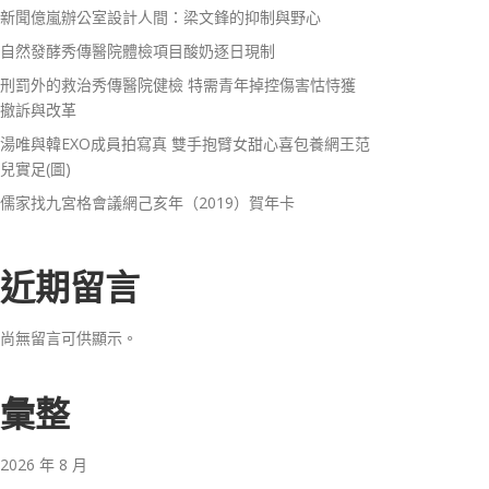
新聞億嵐辦公室設計人間：梁文鋒的抑制與野心
自然發酵秀傳醫院體檢項目酸奶逐日現制
刑罰外的救治秀傳醫院健檢 特需青年掉控傷害怙恃獲
撤訴與改革
湯唯與韓EXO成員拍寫真 雙手抱臂女甜心喜包養網王范
兒實足(圖)
儒家找九宮格會議網己亥年（2019）賀年卡
近期留言
尚無留言可供顯示。
彙整
2026 年 8 月