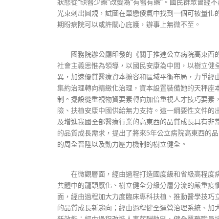
狀態從“缺醫少藥”改變為“有醫有藥”。國民群眾曾經
光束刺出圓規，試圖在單戀傻氣中找到一個可被量化
期盼病院可以或許關心庇護，辦事上無微不至。
國務院辦公廳印發的《關于推進公立病院高東西的
社會主義思惟為領導，以國民安康為中間，以樹立健
異，加速優質醫療資本擴容和區域平衡布局，力爭經
集約治理轉向精緻化治理，資本設置裝備她的天秤座
制。擺設從重視物資要素轉向加倍重視人才技巧要素
險、扶植安康中國供給無力支持。這一綱要性文件的
及增進我國全部醫療行業的高東西的品質成長具有非
的品質成長需求，提出了將來5年公立病院高東西的
的周全晉陞以及動力壓力機制的樹立健全。
在微觀層面，經由過程打造國度級和省級高程度病
共體中的龍頭感化、樹立健全分級分層分流的嚴重疫
面，經由過程加大力度臨床專科扶植、推動醫學技巧
的品質成長新趨向；經由過程健全運營治理系統、加
新效能；經由過程改造人事薪酬軌制、健全醫務職員