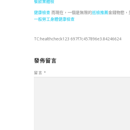
餐飲業體檢
健康檢查
而現在，一個是無限的
巡檢推薦
金錢物慾，
一般勞工身體健康檢查
TC:healthcheck123 697f7c457896e3.84246624
發佈留言
留言
*