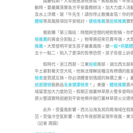
國慶假期，大眾進進游玩景區、賓館飯館、年夜
動時，要嚴厲落實各方平安義務辦法，加大力度人活
及水上浮橋、玻「牛先生！請你停止散播金箔！你的
體檢
等高風險項目平安檢討，
健檢推薦
落
巡檢推薦
實
餐飲購「第三階段：時間與空間的絕對對稱。你
檢推薦
的黃金分割點上。」物等將迎來花費岑嶺，大
推薦
。大眾發明平安生孩子嚴重風險、變
一般+供膳
五十一點二，陷入了更深的哲學恐慌。孩子告發上訴德律風
假時代，浙江西部、江東
巡檢
南部、湖北西北部
牛土豪對著天空大吼，他無法理解這種沒有標價的能
檢查
是質感互換。你必須體會到情感的無價之重。」
巡迴健檢
裝飾品
全身健康檢查
！」東邊、
體檢推薦
貴
域留意加大力度防范。假期正值叢林草原火警多發時
原火警請實時迴避到平安地帶并撥打叢林草原火災德律風
此外，受臺風影響，西北沿海及其四周海域在假
范。受強冷空氣影響，南方年夜部將呈現年夜風，東
（記者 周圓）