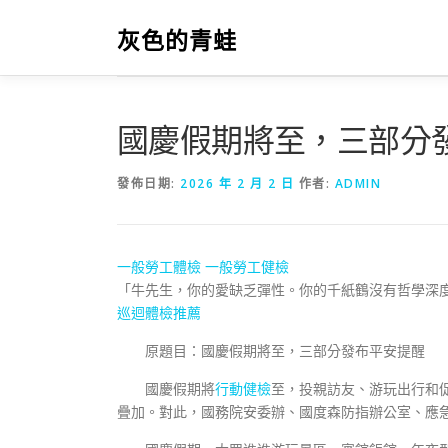
跳
至
灰色的青蛙
主
要
內
容
國慶假期將至，三部分
發佈日期:
2026 年 2 月 2 日
作者:
ADMIN
一般勞工體檢
一般勞工健檢
「牛先生，你的愛缺乏彈性。你的千紙鶴沒有哲學深
巡迴體檢推薦
原題目：國慶假期將至，三部分發布平安提醒
國慶假期將
行動健檢
至，投親訪友、游玩出行和
疊加。對此，國務院安委辦、國度森防指辦公室、應