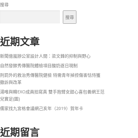
搜尋
搜尋
近期文章
新聞億嵐辦公室設計人間：梁文鋒的抑制與野心
自然發酵秀傳醫院體檢項目酸奶逐日現制
刑罰外的救治秀傳醫院健檢 特需青年掉控傷害怙恃獲
撤訴與改革
湯唯與韓EXO成員拍寫真 雙手抱臂女甜心喜包養網王范
兒實足(圖)
儒家找九宮格會議網己亥年（2019）賀年卡
近期留言