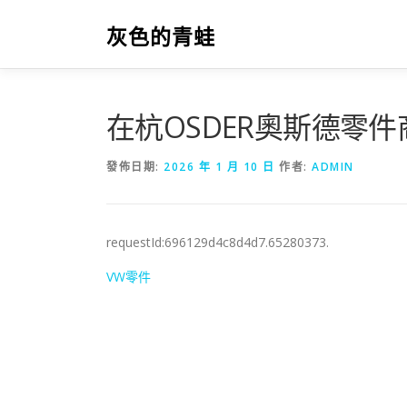
跳
至
灰色的青蛙
主
要
內
容
在杭OSDER奧斯德零件
發佈日期:
2026 年 1 月 10 日
作者:
ADMIN
requestId:696129d4c8d4d7.65280373.
VW零件