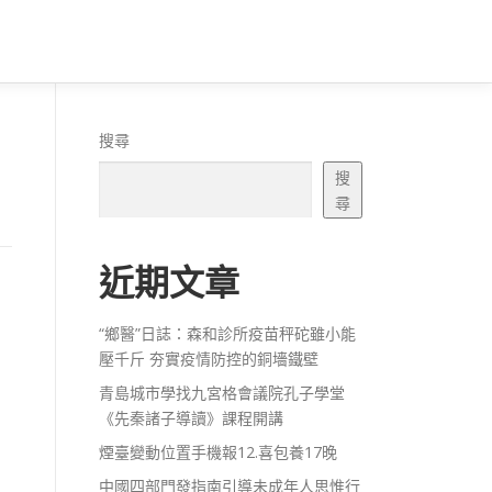
搜尋
搜
尋
近期文章
“鄉醫”日誌：森和診所疫苗秤砣雖小能
壓千斤 夯實疫情防控的銅墻鐵壁
青島城市學找九宮格會議院孔子學堂
《先秦諸子導讀》課程開講
煙臺變動位置手機報12.喜包養17晚
中國四部門發指南引導未成年人思惟行