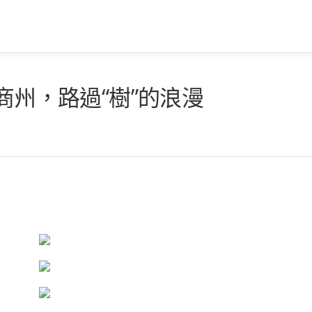
商州，路過“樹”的浪漫