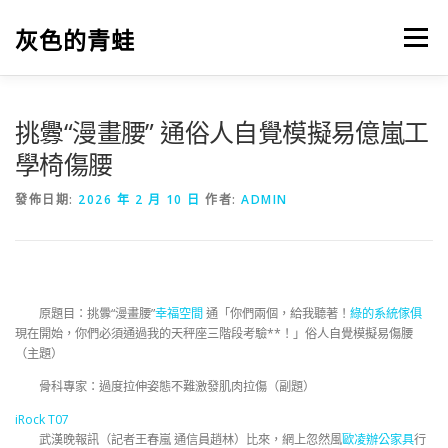
跳
至
灰色的青蛙
選單
主
要
內
容
挑釁“漫畫腰” 通俗人自覺模擬易億嵐工
學椅傷腰
發佈日期:
2026 年 2 月 10 日
作者:
ADMIN
原題目：挑釁“漫畫腰”
幸福空間
通「你們兩個，給我聽著！
綠的系統傢俱
現在開始，你們必須通過我的天秤座三階段考驗**！」俗人自覺模擬易傷腰
（主題）
骨科專家：過度拉伸姿態不難激發肌肉拉傷（副題）
iRock T07
武漢晚報訊（記者王春嵐 通信員趙林）比來，網上忽然風
歐凌辦公家具
行