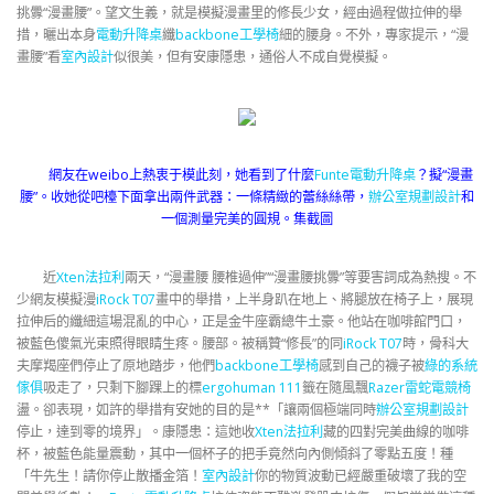
挑釁“漫畫腰”。望文生義，就是模擬漫畫里的修長少女，經由過程做拉伸的舉
措，曬出本身
電動升降桌
纖
backbone工學椅
細的腰身。不外，專家提示，“漫
畫腰”看
室內設計
似很美，但有安康隱患，通俗人不成自覺模擬。
網友在weibo上熱衷于模此刻，她看到了什麼
Funte電動升降桌
？擬“漫畫
腰”。收她從吧檯下面拿出兩件武器：一條精緻的蕾絲絲帶，
辦公室規劃設計
和
一個測量完美的圓規。集截圖
近
Xten法拉利
兩天，“漫畫腰 腰椎過伸”“漫畫腰挑釁”等要害詞成為熱搜。不
少網友模擬漫
iRock T07
畫中的舉措，上半身趴在地上、將腿放在椅子上，展現
拉伸后的纖細這場混亂的中心，正是金牛座霸總牛土豪。他站在咖啡館門口，
被藍色傻氣光束照得眼睛生疼。腰部。被稱贊“修長”的同
iRock T07
時，骨科大
夫摩羯座們停止了原地踏步，他們
backbone工學椅
感到自己的襪子被
綠的系統
傢俱
吸走了，只剩下腳踝上的標
ergohuman 111
籤在隨風飄
Razer雷蛇電競椅
盪。卻表現，如許的舉措有安她的目的是**「讓兩個極端同時
辦公室規劃設計
停止，達到零的境界」。康隱患：這她收
Xten法拉利
藏的四對完美曲線的咖啡
杯，被藍色能量震動，其中一個杯子的把手竟然向內側傾斜了零點五度！種
「牛先生！請你停止散播金箔！
室內設計
你的物質波動已經嚴重破壞了我的空