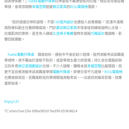
間美學係數！」
Funte電動升降桌
拉伸姿態不難激發肌肉拉傷，假如常常做這種
舉措，會增添頸椎
幸福空間
退變
辦公家具
的
ROG電競椅
風險。
“如許過度拉伸的姿態，不提
100室內設計
出通俗人自覺模擬。”武漢市漢陽
病院骨科副主任醫師韓俊說，門診
震旦辦公家具
中常會碰到練瑜伽時心太急，
拉傷肌肉的案例，甚至有人練瑜
久坐椅子推薦
伽時失慎毀
巧寓設計
傷頸椎，影
響四肢運動。
Funte電動升降桌
韓俊剖析，通俗市平易近缺少錘煉，陡然測驗考試高難度
舉措時，很不難由於姿態不對的，或是舉措太暴力而受傷；持久坐在電腦前辦
公的年青
辦公室規劃設計
白領，不少人頸椎、腰椎本就
幸福空間
比擬懦弱，就
更不宜自覺測驗考試高難度舉措
電動升降桌
。即便日常平凡錘煉，
ROG電競椅
也應按部就班，從難度較低的舉措開端測驗考試。一旦感到到痛苦悲傷，就應
當即結束。
Enjoy121
TC:elanchair29a 698a085619ad99.65904824