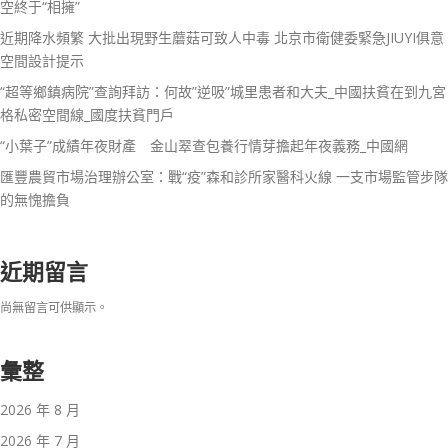
空終于“相擁”
近期降水頻繁 大批出現野生蘑菇可致人中毒 北京市衛健委緊急JIUYI俱意
空間設計提示
“超等鄉鎮病院”查詢拜訪：何故”逆吸”城里患者和大夫_中國扶貧在到九宮
格私密空間線_國度扶貧門戶
“小葉子”成績年夜財產 金山翠查包養行情芽擔起年夜義務_中國網
匯豐農貿市場治理辦公室：戰“疫”森和診所家醫科火線 一支市場監管步隊
的無愧擔負
近期留言
尚無留言可供顯示。
彙整
2026 年 8 月
2026 年 7 月