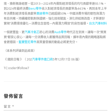
境、煥新親身經歷。從2013—2024年內需對經濟增長的均勻貢獻率達93.1%，
到2024年最終消費
Benz零件
收入對經濟增長的貢獻率為44.5%，再到本年上半
年消費對經濟增長貢獻率
奧迪零件
已經超過50%，中國消費市場的韌性與潛力
有目共睹。持續織密軌制保證網、強化技術賦能、深化供給側改造，才幹更好
實現“消費環境優化—消費信念晉陞—內需潛力釋放”的良性循環。
台北汽車材料
一個更豐盈、更
汽車冷氣芯
舒心的消費
Audi零件
時代正在到來。讓每一次“買買
買”都安心安心，讓每一分消費收入都獲得品質回報，擴年夜內需的戰略基點將
會更穩固，
藍寶堅尼零件
高質量發展的動能必將更充分。
（本系列評論到此結束）
《 國民日報 》（ 202
汽車零件進口商
5年12月17日 06 版）
TC:osder9follow7
發佈留言
留言
*