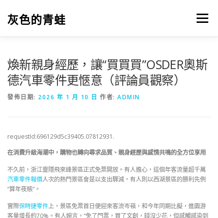
跳
至
灰色的青蛙
選單
主
要
內
容
煥新親身經歷，讓“買買買”OSDER奧斯
德汽車零件更愜意（評論員觀察）
發佈日期:
2026 年 1 月 10 日
作者:
ADMIN
requestId:696129d5c39405.07812931.
在消費升級海潮中，購物也轉向尋求品質、親身經歷與感情共鳴的全方位享用
不久前，浙江靈隱飛來峰景區正式免票開放。有人擔心，這個年客流量超千萬
汽車零件報價
人次的熱門景區會是以支出驟減，有人則以西湖景區的勝利先例
“算年夜賬”。
實際
保時捷零件
上，景區免票首日便迎來客流岑嶺，和今年同期比擬，進園游
客量增長約70%。有人婉言，“免了門票，買了文創，錢沒少花，但感觸感染到