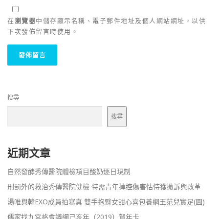
在
瀏覽器
中儲存顯示名稱、電子郵件地址及個人網站網址，以供
下次發佈留言時使用。
搜尋
搜尋
近期文章
自然發酵秀傳醫院體檢項目酸奶逐日現制
刑罰外的救治秀傳醫院健檢 特需青年掉控傷害怙恃獲撤訴與改革
湯唯與韓EXO成員拍寫真 雙手抱臂女甜心喜包養網王范兒實足(圖)
儒家找九宮格會議網己亥年（2019）賀年卡