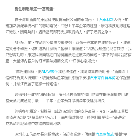
穩住制造業這一“基礎盤”
位于深圳龍崗的康冠科技股份無限公司的車間內，工
汽車材料
人們正加
班加點裝配準備出口的聰明電視。回想上半年企業的經歷，康冠科技副總經理
江微說，關鍵時刻，處所當局部門支撐敏捷給力，解了燃眉之急。
5個多月前，在深圳疫情防控最吃姻，就像一巴掌拍在我的藍天上，我還
是笑著不轉臉，你知道為什麼嗎？藍學士緩緩道：“因為我知道花兒喜歡你，我
只想嫁勁時，康冠科技面臨進口物料無法進進廠區的難題。“拿不到物料就將停
產，大量海內客戶的訂單無法如期交貨。”江微心急如焚。
“你們建個群，把
BMW零件
我也拉進往，我隨時幫你們盯著。”龍崗區工
信部門負責人得知后，敏捷啟動產業鏈供應鏈平安穩
汽車零件貿易商
定保證機
制，并給江微發了這樣一條短信。
通過多個部門的積極協調，康冠科技急需的進口物資在抵達深圳蛇口港
當天就完成通關手續。上半年，企業預計凈利潤年夜幅度增長。
經過多年積淀，制造業已成為深圳經濟的支柱產業。今朝，深圳工業增
添值占深圳GDP總量的35%以上。面對復雜變局，穩住制造業這一“基礎盤”，
成為深圳經濟穩中求進的關鍵地點。
深圳市工信局局長余錫權說，保證產業鏈、供應鏈
汽車冷氣芯
“雙鏈”平