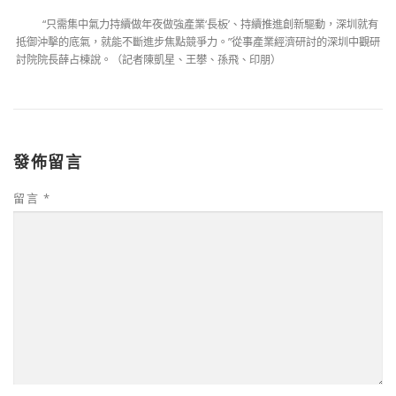
“只需集中氣力持續做年夜做強產業‘長板’、持續推進創新驅動，深圳就有
抵御沖擊的底氣，就能不斷進步焦點競爭力。”從事產業經濟研討的深圳中觀研
討院院長薛占棟說。（記者陳凱星、王攀、孫飛、印朋）
發佈留言
留言
*