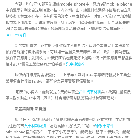
今朝，均勻每10部智能旗艦mobile_phone中，就有9部mobile_phone
中的聲學計劃來自深圳瑞聲科技。在深圳南山，瑞聲科技通過不斷增強自立焦
點技術園根本不存在。沒有所謂的淑女，根本就沒有。才能，抵御了內部沖擊
和市場下滑風險。走進企業展廳，從全球第一顆X軸觸控產品，到全球領先的
WLG晶圓級玻璃鏡片技術，各類創新產品琳瑯滿目，緊密制造遠景無限。
Bentley零件
新的有用需求，正在數字化進程中不斷創造。深圳企業震兌工業研發的
船舶智能運行與維護系統，可以讓一些船只天天節省2噸以上燃油，同時晉陞
船舶平安應用才能與效力。“我們正積極構建海上運輸、海上資源應用等智能供
給才能。”震兌工業總經理邱伯華說。
汽車機油芯
以供給升級應對需求變化——上半年，深圳3042家專精特新規上工業企
業產值合計增長12.8%，部門企業甚至實現翻倍增長。
“明天的小偉人，能夠就是今天的年夜企
台北汽車材料
業，為高質量發展
帶來耐久動能。”中國（深圳）綜合開發研討院常務副院長郭萬達說。
新產業開辟“新賽道”
8月1日，《深圳經濟特區智能網聯汽車治理條例》正式實施。在深圳前
海任務的市
汽車材料報價
平易近高陽，通“丈夫？”過mo
德系車零件
bile_phone客戶端軟件，下單了小馬智行的自動駕駛出租車。“我以為自動駕