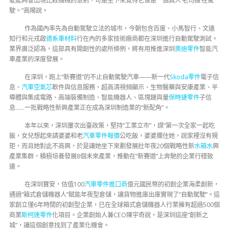
駛能夠會出現比較機械的急剎，可是坐下來覺得它像是一個真人‘老司機’在駕
駛。”高陽說。
作為國內率先為自動駕駛立法的城市，今朝包含百度、小馬智行、文遠
知行和元戎啟
德系車材料
行在內的多家技術廠商都在深圳進行自動駕駛測試。
業界廣泛認為，這部具有開創性的處所條例，將有用推進深圳
奧迪零件
智能汽
車產業的深度發展。
在深圳，跑上“新賽道”的不止自動駕駛汽車——新一代
Skoda零件
電子信
息、
汽車空氣芯
軟件與信息服務、超高清視頻顯示、生物醫藥與安康產業、半
導體與集成電路、高端裝備制造、智能機器人、區塊鏈與量
保時捷零件
子信
息……一批戰略性新興產業正在成為深圳制造業的“新配角”。
本年以來，深圳屢次出臺政策，堅持“工業立市”，謀“第一次全家一起吃
飯，女兒想起來請婆婆和老
汽車零件報價
公吃飯，婆婆攔住她，說家裡沒有規
矩，而且她對此不高興，於是讓她坐下來劃發展壯年夜20個戰略性新
水箱水
興
產業集群，積極培養發展8個未來產業，推動在“新賽道”上奔馳的企業行穩致
遠。
在深圳寶安，估值100
汽車零件進口商
億元國民幣的初創企業海柔創新，
通過“箱式倉儲機器人”賦能年夜型倉儲，讓貨物進庫出庫實現了“自動駕駛”。這
家創立僅6年時間的初創型企業，已在全球箱式倉儲機器人行業擁有超過500個
商業
斯柯達零件
化項目。企業創始人兼CEO陳宇奇說，是深圳這座“創新之
城”，讓這個創意找到了產業化機會。