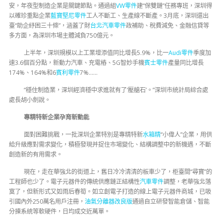
安，年夜型制造企業是關鍵節點。通過組
VW零件
建“保雙鏈”任務專班，深圳得
以確珍重點企業
藍寶堅尼零件
工人不斷工、生產線不斷產。3月底，深圳還出
臺“助企紓困三十條”，涵蓋了財
台北汽車零件
政補助、稅費減免、金融信貸等
多方面，為深圳市場主體減負750億元。
上半年，深圳規模以上工業增添值同比增長5.9%，比一
Audi零件
季度加
速3.6個百分點，新動力汽車、充電樁、5G智妙手機
賓士零件
產量同比增長
174%、164%和6
賓利零件
7%……
“穩住制造業，深圳經濟穩中求進就有了‘壓艙石’。”深圳市統計局綜合處
處長胡小劍說。
專精特新企業孕育新動能
面對困難挑戰，一批深圳企業特別是專精特新
水箱精
“小偉人”企業，用供
給升級應對需求變化，積極發現并捉住市場變化、結構調整中的新機遇，不斷
創造新的有用需求。
現在，走在華強北的街道上，舊日冷冷清清的板車少了，柜臺間“尋寶”的
工程師也少了。電子元器件的傳統供應鏈正結構性
汽車零件
調整，老華強北落
寞了，但新形式又如雨后春筍。如立創電子打造的線上電子元器件商城，已吸
引國內外250萬名用戶注冊，
油氣分離器改良版
通過自立研發智能倉儲、智能
分揀系統等軟硬件，日均成交近萬單。