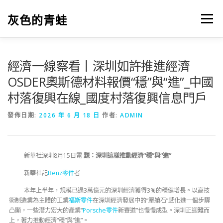
跳
至
灰色的青蛙
選單
主
要
內
容
經濟一線察看丨深圳如許推進經濟
OSDER奧斯德材料報價“穩”與“進”_中國
村落復興在線_國度村落復興信息門戶
發佈日期:
2026 年 6 月 18 日
作者:
ADMIN
新華社深圳8月15日電
題：深圳這樣推動經濟“穩”與“進”
新華社記
Benz零件
者
本年上半年，規模已過3萬億元的深圳經濟獲得3%的穩健增長。以高技
術制造業為主體的工業
福斯零件
在深圳經濟發展中的“壓艙石”感化進一個步驟
凸顯，一些潛力宏大的產業“
Porsche零件
新賽道”也慢慢成型。深圳正迎難而
上，著力推動經濟“穩”與“進”。