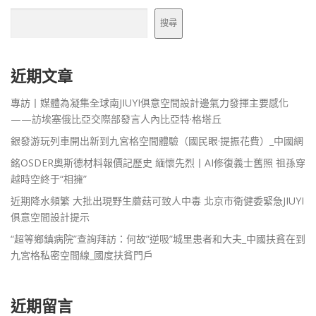
搜尋
近期文章
專訪丨媒體為凝集全球南JIUYI俱意空間設計邊氣力發揮主要感化
——訪埃塞俄比亞交際部發言人內比亞特·格塔丘
銀發游玩列車開出新到九宮格空間體驗（國民眼·提振花費）_中國網
銘OSDER奧斯德材料報價記歷史 緬懷先烈丨AI修復義士舊照 祖孫穿
越時空終于“相擁”
近期降水頻繁 大批出現野生蘑菇可致人中毒 北京市衛健委緊急JIUYI
俱意空間設計提示
“超等鄉鎮病院”查詢拜訪：何故”逆吸”城里患者和大夫_中國扶貧在到
九宮格私密空間線_國度扶貧門戶
近期留言