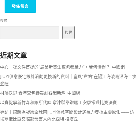
搜尋
搜尋
近期文章
中心一號文件首提的“農業新質生查包養產力”，若何懂得？_中國網
JIUYI俱意豪宅設計滾動更換新的資料｜臺風“韋帕”在陽江海陵島沿海二次
登陸
村落沃野 青年查包養農創客起新潮_中國網
以賽促學新竹森和診所代練 寧津縣舉辦職工安康常識比賽決賽
專訪丨媒體為凝集全球南JIUYI俱意空間設計邊氣力發揮主要感化——訪
埃塞俄比亞交際部發言人內比亞特·格塔丘