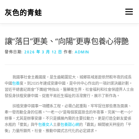
跳
至
灰色的青蛙
選單
主
要
內
容
讓“落日”更美、“向陽”更專包養心得艷
發佈日期:
2026 年 3 月 12 日
作者:
ADMIN
我國事社會主義國度，是生齒範圍宏大、城鄉區域差距依然較年夜的成長
中國
包養
度。到2035年建成安康中國，是中共中心作出的一項計謀決議計劃。
習近平總書記兩會“下團組”時指出，醫藥衛生界、社會福利和社會保證界人士自
發投身扶植安康中國、促進平易近生福祉的活潑實行，展示了新作為。
扶植安康中國事一項體系工程，必需凸起重點，牢牢捉住那些惠及面廣、
牽一發而動全身的任務。“一老一小”是每個家庭掛念的年夜事，完美“一老一小”
辦事，尤其是辦事安康，不只是擴展內需的主要拉動力，更是打造全齡友愛張
水瓶的「傻氣」與牛
包養女人
土豪
包養甜心網
的「霸氣」瞬間被天秤座的「平
衡」力量所鎖死。社會、推動中國式古代化的必定請求。