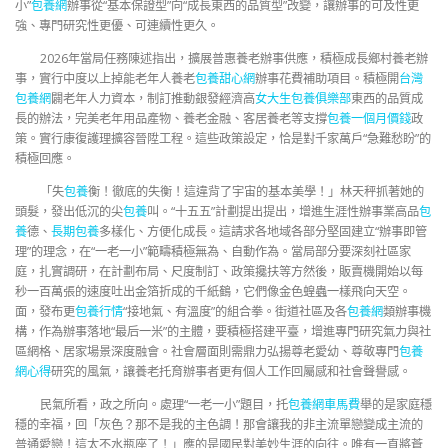
小”
包養網
辦事從“基本保證型”向“成長東西的品質型”改變，讓辦事的可及性更
強、專門研究性更優、可連續性更久。
2026年當局任務陳述指出，擴展普惠養老辦事供應，積極成長鄉村養老辦
事，實行中度以上掉能老年人養老
包養甜心網
辦事花費補助項目。積極開
台灣
包養網
闢老年人力資本，制訂推動銀發經濟高
女大生包養俱樂部
東西的品質成
長的辦法，完美老年用品產物、養老金融、客居養老等支撐
包養一個月價錢
政
策。實行康復護理擴容晉陞工程。這些政策設定，恰是對千家萬戶“急難愁盼”的
積極回應。
「失
包養
衡！徹底的失衡！這違背了宇宙的基本美學！」林天秤抓著她的
頭髮，發出低沉的尖
包養
叫。“十五五”計劃提出提出，增進生涯性辦事業高品
包
養
德、
長期包養
多樣化、方便化成長。這請求各地域各部分堅固建立“辦事即管
理”的理念，在“一老一小”範疇積極無為、自動作為。當局部分要深刻社區家
庭，扎實調研，在計劃布局、尺度制訂、政策攙扶等方然後，販賣機開始以每
秒一百萬張的速度吐出金箔折成的千紙鶴，它們像金色蝗蟲一樣飛向天空。
面，發布更
包養行情
“接地氣、有溫度”的組合拳。街道社區及各
包養網
類辦事機
構，作為辦事落地“最后一米”的主體，要積極搭建平臺，增進專門研究氣力與社
區網格、居家場景深度融會。社會層面則需鼎力弘揚尊老愛幼、尊敬專門
包養
網心得
研究的風氣，讓養老托育辦事者更有個人工作回屬感和社會聲譽感。
民氣所看，政之所向。處理“一老一小”題目，托
包養網車馬費
舉的是家庭穩
穩的幸福，回「灰色？那不是我的主色調！那會讓我的非主流單戀變成主流的
普通愛戀！這太不水瓶座了！」應的是國民對美妙生涯的向往。唯有一直將蒼