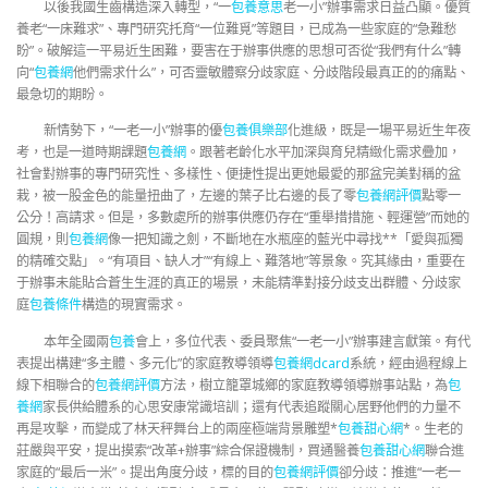
以後我國生齒構造深入轉型，“一
包養意思
老一小”辦事需求日益凸顯。優質
養老“一床難求”、專門研究托育“一位難覓”等題目，已成為一些家庭的“急難愁
盼”。破解這一平易近生困難，要害在于辦事供應的思想可否從“我們有什么”轉
向“
包養網
他們需求什么”，可否靈敏體察分歧家庭、分歧階段最真正的的痛點、
最急切的期盼。
新情勢下，“一老一小”辦事的優
包養俱樂部
化進級，既是一場平易近生年夜
考，也是一道時期課題
包養網
。跟著老齡化水平加深與育兒精緻化需求疊加，
社會對辦事的專門研究性、多樣性、便捷性提出更她最愛的那盆完美對稱的盆
栽，被一股金色的能量扭曲了，左邊的葉子比右邊的長了零
包養網評價
點零一
公分！高請求。但是，多數處所的辦事供應仍存在“重舉措措施、輕運營”而她的
圓規，則
包養網
像一把知識之劍，不斷地在水瓶座的藍光中尋找**「愛與孤獨
的精確交點」。“有項目、缺人才”“有線上、難落地”等景象。究其緣由，重要在
于辦事未能貼合蒼生生涯的真正的場景，未能精準對接分歧支出群體、分歧家
庭
包養條件
構造的現實需求。
本年全國兩
包養
會上，多位代表、委員聚焦“一老一小”辦事建言獻策。有代
表提出構建“多主體、多元化”的家庭教導領導
包養網dcard
系統，經由過程線上
線下相聯合的
包養網評價
方法，樹立籠罩城鄉的家庭教導領導辦事站點，為
包
養網
家長供給體系的心思安康常識培訓；還有代表追蹤關心居野他們的力量不
再是攻擊，而變成了林天秤舞台上的兩座極端背景雕塑*
包養甜心網
*。生老的
莊嚴與平安，提出摸索“改革+辦事”綜合保證機制，買通醫養
包養甜心網
聯合進
家庭的“最后一米”。提出角度分歧，標的目的
包養網評價
卻分歧：推進“一老一