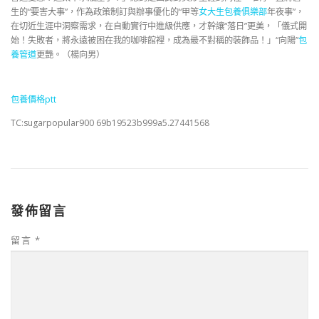
生的“要害大事”，作為政策制訂與辦事優化的“甲等
女大生包養俱樂部
年夜事”，
在切近生涯中洞察需求，在自動實行中進級供應，才幹讓“落日”更美，「儀式開
始！失敗者，將永遠被困在我的咖啡館裡，成為最不對稱的裝飾品！」“向陽”
包
養管道
更艷。（楊向男）
包養價格ptt
TC:sugarpopular900 69b19523b999a5.27441568
發佈留言
留言
*