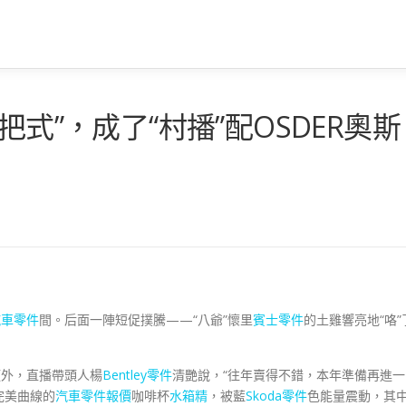
把式”，成了“村播”配OSDER奧斯
汽車零件
間。后面一陣短促撲騰——“八爺”懷里
賓士零件
的土雞響亮地“咯”
頭外，直播帶頭人楊
Bentley零件
清艷說，“往年賣得不錯，本年準備再進一
完美曲線的
汽車零件報價
咖啡杯
水箱精
，被藍
Skoda零件
色能量震動，其