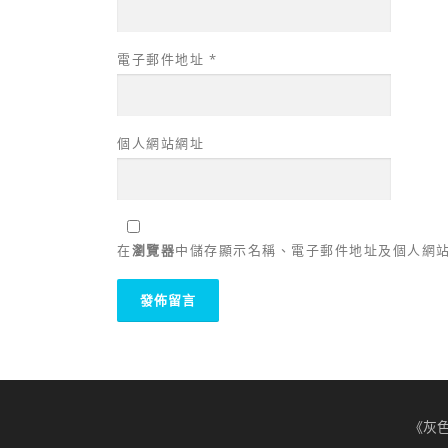
電子郵件地址
*
個人網站網址
在
瀏覽器
中儲存顯示名稱、電子郵件地址及個人網
《灰色