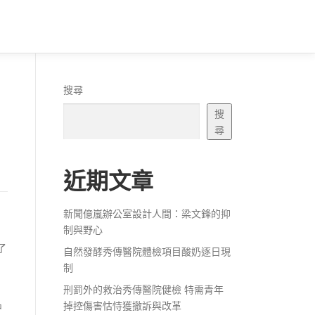
搜尋
搜
尋
近期文章
新聞億嵐辦公室設計人間：梁文鋒的抑
制與野心
了
自然發酵秀傳醫院體檢項目酸奶逐日現
制
刑罰外的救治秀傳醫院健檢 特需青年
掉控傷害怙恃獲撤訴與改革
中