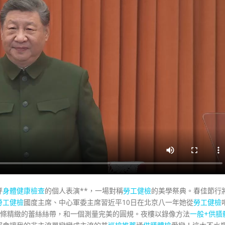
秤
身體健康檢查
的個人表演**，一場對稱
勞工健檢
的美學祭典。春佳節行
勞工健檢
國度主席、中心軍委主席習近平10日在北京八一年她從
勞工健檢
條精緻的蕾絲絲帶，和一個測量完美的圓規。夜樓以錄像方法
一般+供膳