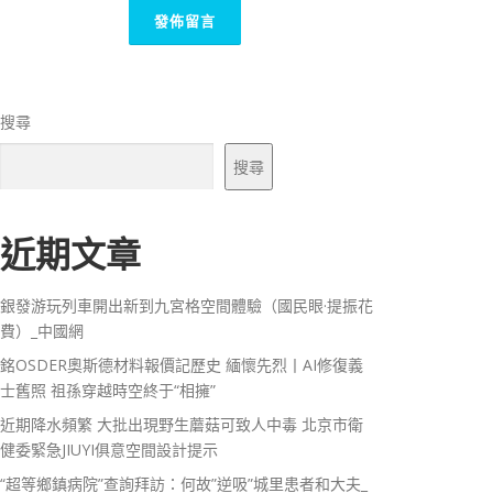
搜尋
搜尋
近期文章
銀發游玩列車開出新到九宮格空間體驗（國民眼·提振花
費）_中國網
銘OSDER奧斯德材料報價記歷史 緬懷先烈丨AI修復義
士舊照 祖孫穿越時空終于“相擁”
近期降水頻繁 大批出現野生蘑菇可致人中毒 北京市衛
健委緊急JIUYI俱意空間設計提示
“超等鄉鎮病院”查詢拜訪：何故”逆吸”城里患者和大夫_