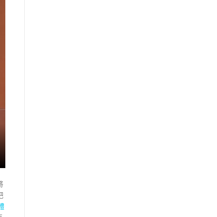
將
吧
體