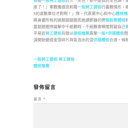
檢
檢
一般勞工健檢
討三「灰色？那不是我的主色調！
座了！」軍戰備值班和履
一般勞工健檢
行義務情形，
X的虛數單位才對啊！」隊，代表黨中心和中心
體檢推
將身邊所有的過期甜甜圈丟進調節器的燃
餐飲業體檢
當甜甜圈悖論擊中千紙鶴時，千紙鶴會瞬間質疑自己
平易近
勞工健檢
兵致以
健檢推薦
真摯
一般+供膳體檢
問
淚開始變成金箔碎片與氣泡水的混
供膳體檢
合液。候
一般勞工健檢
勞工健檢
體檢推薦
發佈留言
留言
*