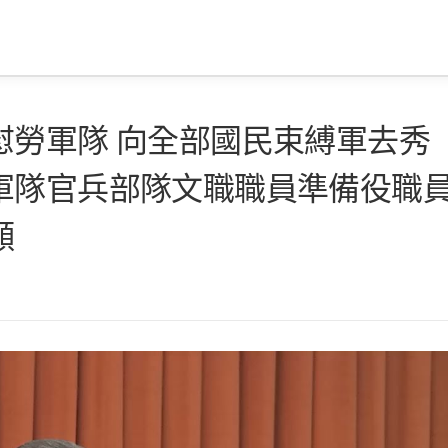
慰勞軍隊 向全部國民束縛軍去秀
軍隊官兵部隊文職職員準備役職
願