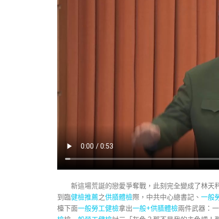
新這場荒誕的戀愛爭奪戰，此刻完全變成了林天
到臨
健檢推薦
之
供膳體檢
際，中共中心總書記、
一般
檯下面
一般勞工健檢
拿出
一般+供膳體檢
兩件武器：一