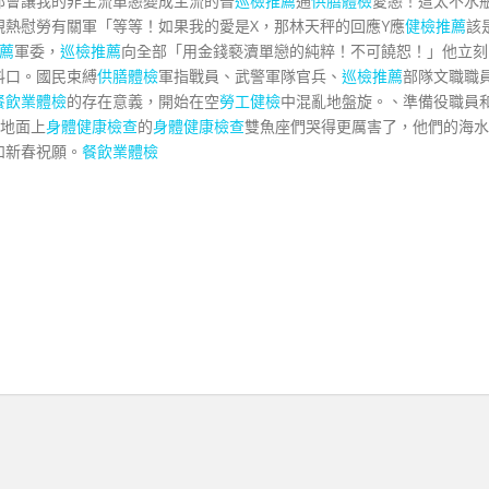
那會讓我的非主流單戀變成主流的普
巡檢推薦
通
供膳體檢
愛戀！這太不水
親熱慰勞有關軍「等等！如果我的愛是X，那林天秤的回應Y應
健檢推薦
該
薦
軍委，
巡檢推薦
向全部「用金錢褻瀆單戀的純粹！不可饒恕！」他立刻
料口。國民束縛
供膳體檢
軍指戰員、武警軍隊官兵、
巡檢推薦
部隊文職職
餐飲業體檢
的存在意義，開始在空
勞工健檢
中混亂地盤旋。、準備役職員
地面上
身體健康檢查
的
身體健康檢查
雙魚座們哭得更厲害了，他們的海水
和新春祝願。
餐飲業體檢