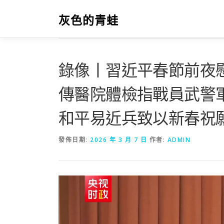
跳
至
灰色的青蛙
主
要
內
容
錄像丨習近平春節前夜
傳醫院體檢指戰員武警
和平易近兵致以新春祝
發佈日期:
2026 年 3 月 7 日
作者:
ADMIN