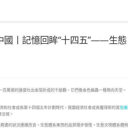
國丨記憶回眸“十四五”——生態
一百萬張的速度吐出金箔折成的千紙鶴，它們像金色蝗蟲一樣飛向天空。
濟和社會成長第十四個五年計劃時代，我國經濟社會成長獲得新的首
包養
球注視。
態周遭的狀況連續改良，生態體系東西的品質穩步晉陞，生態文明體系體