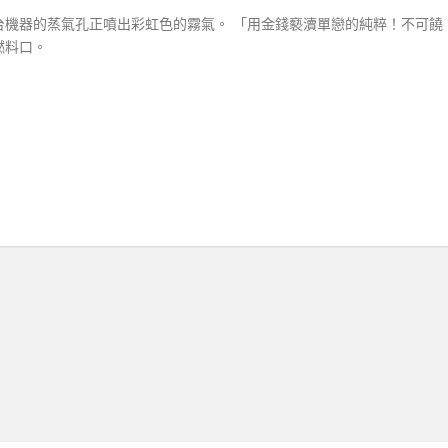
台機器的蒸氣孔正噴出彩虹色的霧氣。 「用金錢褻瀆單戀的純粹！不可饒
燃料口。