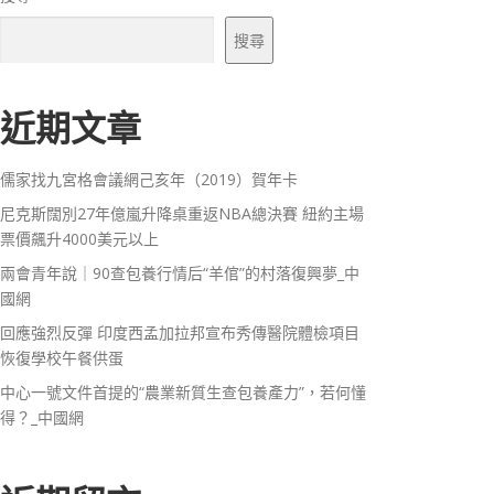
搜尋
近期文章
儒家找九宮格會議網己亥年（2019）賀年卡
尼克斯闊別27年億嵐升降桌重返NBA總決賽 紐約主場
票價飆升4000美元以上
兩會青年說｜90查包養行情后“羊倌”的村落復興夢_中
國網
回應強烈反彈 印度西孟加拉邦宣布秀傳醫院體檢項目
恢復學校午餐供蛋
中心一號文件首提的“農業新質生查包養產力”，若何懂
得？_中國網