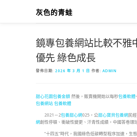
跳
至
灰色的青蛙
主
要
內
容
鏡專包養網站比較不雅中
優先 綠色成長
發佈日期:
2026 年 3 月 1 日
作者:
ADMIN
甜心花園
包養金額
然後，販賣機開始以每秒
包養軟體
包養網站
包養軟體
2021－2
包養甜心網
025，公
甜心寶貝包養網
民經
網
創性停頓、衝破性變更、汗青性成績，中國答卷環
“十四五”時代，我國綠色低碳轉型程序加速，生