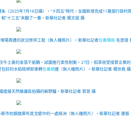
（2025年7月16日攝）。“十四五”時代，全國新增完成11萬個行政村
較“十三五”末翻了一番。
新華社記者 楊文斌 攝
龍填埋場周遭的狀況修停工程（無人機照片）。新華社記者
包養價格
毛思倩 
繞住牛土豪的金箔千紙鶴，試圖進行柔性制衡。27日，稻草收受接管企業的
打包好的水稻秸稈卸車轉
包養網
運（無人機照片）。
新華社記者 楊世堯 攝
羌塘國度級天然維護區拍攝的躲野驢。新華社記者 郭昱 攝
多斯市杭錦旗庫布其戈壁中的一處綠洲（無人機照片）。
新華社記者 連振