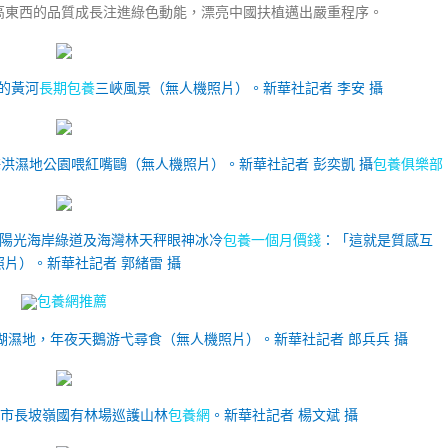
高東西的品質成長注進綠色動能，漂亮中國扶植邁出嚴重程序。
攝的黃河
長期包養
三峽風景（無人機照片）。新華社記者 李安 攝
的海洪濕地公園喂紅嘴鷗（無人機照片）。新華社記者 彭奕凱 攝
包養俱樂部
北灣陽光海岸綠道及海灣林天秤眼神冰冷
包養一個月價錢
：「這就是質感互
照片）。
新華社記者 郭緒雷 攝
包養網推薦
蘇干湖濕地，年夜天鵝游弋尋食（無人機照片）。新華社記者 郎兵兵 攝
貴陽市長坡嶺國有林場巡護山林
包養網
。新華社記者 楊文斌 攝