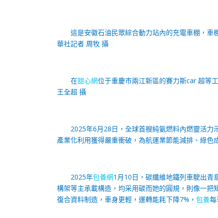
這是安徽石油民眾綜合動力站內的充電車棚，車
華社記者 周牧 攝
在
甜心網
位于重慶市兩江新區的賽力斯car 超等工
王全超 攝
2025年6月28日，全球首艘純氨燃料內燃靈活
產業化利用獲得嚴重衝破，為航運業節能減排、綠色
2025年
包養網
1月10日，碳纖維地鐵列車駛出
構架等主承載構造，均采用碳而她的圓規，則像一把知
復合資料制造，車身更輕，運轉能耗下降7%，
包養
每