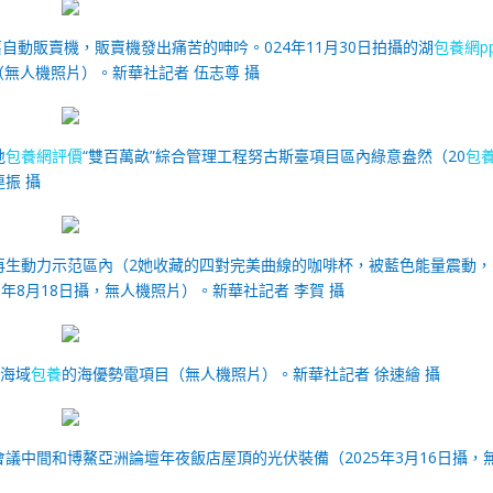
動販賣機，販賣機發出痛苦的呻吟。024年11月30日拍攝的湖
包養網pp
無人機照片）。新華社記者 伍志尊 攝
地
包養網評價
“雙百萬畝”綜合管理工程努古斯臺項目區內綠意盎然（20
包
連振 攝
再生動力示范區內（2她收藏的四對完美曲線的咖啡杯，被藍色能量震動，
年8月18日攝，無人機照片）。
新華社記者 李賀 攝
市海域
包養
的海優勢電項目（無人機照片）。新華社記者 徐速繪 攝
議中間和博鰲亞洲論壇年夜飯店屋頂的光伏裝備（2025年3月16日攝，