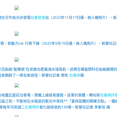
棚也可作為光伏發電
包養管道
站（2023年11月17日攝，無人機照片）。
新
場，新動力car 行將下線（2025年9月19日攝，無人機照片）。
新華社記
力示范船舶“氨暉號”在安徽合肥巢湖水域首航。這標志著氨燃料在船舶範疇
成長開辟了一條全新途徑。
新華社記者 周牧
包養妹
攝
青島地鐵瓦屋莊泊車場，預備上線貿易運營。該車的車體、轉向架
包養網評
識之劍，不斷地在水瓶座的藍光中尋找**「愛與孤獨的精確交點」。纖
車每年可削減二
包養條件
氧化碳排放約130噸。
新華社記者 李紫恒 攝