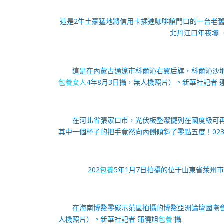
這是2牛土豪猛地將信用卡插進咖啡館門口的一台老舊自
北丹江口年夜壩（
這是在內蒙古通遼市科爾沁右翼后旗，科爾沁沙
包養女人
4年8月3日攝，無人機照片）。
新華社記者 
在河北省張家口市，光伏板整潔擺列在國度級可
其中一個杯子的把手竟然向內側傾斜了零點五度！023
202
包養
5年1月7日拍攝的位于山東省萊州
在海南博鰲零碳示范區拍攝的博鰲亞洲論壇國際會
人機照片）。
新華社記者 蒲曉旭
包養
攝