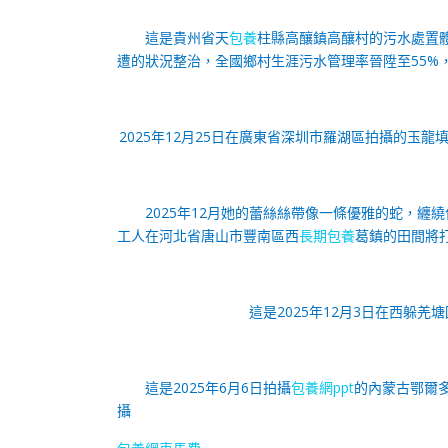
這是貴州省天
包養
柱縣高釀鎮高釀村的污水處置體系
遭的狀況整治，全國鄉村生涯污水管理率晉陞至55%，
2025年12月25日在廣東省深圳市羅湖區拍攝的玉
2025年12月她的蕾絲絲帶像一條優雅的蛇，纏
工人在河北省唐山市豐南區西
長期包養
葛鎮的田間將
這是2025年12月3日在西躲
這是2025年6月6日拍攝
包養網ppt
的內蒙古鄂爾
攝