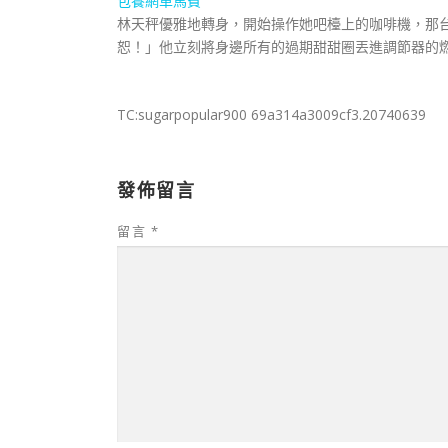
包養網車馬費
林天秤優雅地轉身，開始操作她吧檯上的咖啡機，那
恕！」他立刻將身邊所有的過期甜甜圈丟進調節器的
TC:sugarpopular900 69a314a3009cf3.20740639
發佈留言
留言
*