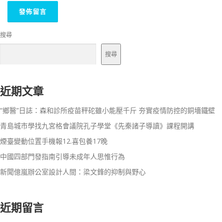
搜尋
搜尋
近期文章
“鄉醫”日誌：森和診所疫苗秤砣雖小能壓千斤 夯實疫情防控的銅墻鐵壁
青島城市學找九宮格會議院孔子學堂《先秦諸子導讀》課程開講
煙臺變動位置手機報12.喜包養17晚
中國四部門發指南引導未成年人思惟行為
新聞億嵐辦公室設計人間：梁文鋒的抑制與野心
近期留言