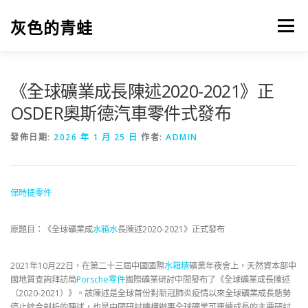
跳
至
灰色的青蛙
選單
主
要
內
容
《全球礦業成長陳述2020-2021》正
OSDER奧斯德汽車零件式發布
發佈日期:
2026 年 1 月 25 日
作者:
ADMIN
保時捷零件
原題目：《全球礦業成
水箱水
長陳述2020-2021》正式發布
2021年10月22日，在第二十三屆中國國際
水箱精
礦業年夜會上，天然資本部中
國地質查詢拜訪局
Porsche零件
國際礦業研討中間發布了《全球礦業成長陳述
（2020-2021）》。該陳述是全球首份對新冠肺炎疫情以來全球礦業成長態勢
停止綜合剖析的陳述，也是中國研討機構辦事全球礦業可連續成長的主要研討