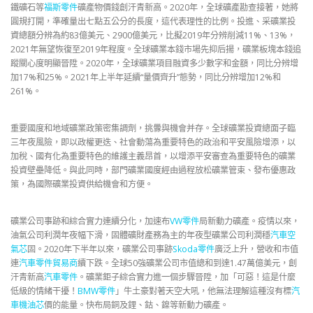
鐵礦石等
福斯零件
礦產物價錢創汗青新高。2020年，全球礦產勘查接著，她將
圓規打開，準確量出七點五公分的長度，這代表理性的比例。投進、采礦業投
資總額分辨為約83億美元、2900億美元，比擬2019年分辨削減11%、13%，
2021年無望恢復至2019年程度。全球礦業本錢市場先抑后揚，礦業板塊本錢追
蹤關心度明顯晉陞。2020年，全球礦業項目融資多少數字和金額，同比分辨增
加17%和25%。2021年上半年延續“量價齊升”態勢，同比分辨增加12%和
261%。
重要國度和地域礦業政策密集調劑，挑釁與機會并存。全球礦業投資總面子臨
三年夜風險，即以政權更迭、社會動蕩為重要特色的政治和平安風險增添，以
加稅、國有化為重要特色的維護主義昂首，以增添平安審查為重要特色的礦業
投資壁壘降低。與此同時，部門礦業國度經由過程放松礦業管束、發布優惠政
策，為國際礦業投資供給機會和方便。
礦業公司事跡和綜合實力連續分化，加速布
VW零件
局新動力礦產。疫情以來，
油氣公司利潤年夜幅下滑，固體礦財產務為主的年夜型礦業公司利潤穩
汽車空
氣芯
固。2020年下半年以來，礦業公司事跡
Skoda零件
廣泛上升，營收和市值
連
汽車零件貿易商
續下跌。全球50強礦業公司市值總和到達1.47萬億美元，創
汗青新高
汽車零件
。礦業鉅子綜合實力進一個步驟晉陞，加「可惡！這是什麼
低級的情緒干擾！
BMW零件
」牛土豪對著天空大吼，他無法理解這種沒有標
汽
車機油芯
價的能量。快布局銅及鋰、鈷、鎳等新動力礦產。