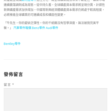
連續震蕩調劑成為常態。從中持久看，全球礦產資本需求將呈現分異，計謀性
新興礦產需求加快增加，中國等新興經濟體礦產資本需求仍將處于較高程度，
必將推進全球礦業的可連續成長和構造性變更。
「牛先生，你的愛缺乏彈性。你的千紙鶴沒有哲學深度，無法被我完美平
衡。」
汽車零件報價
Benz零件
Audi零件
Bentley零件
發佈留言
留言
*