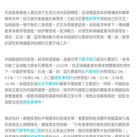
天氣變更推進人類生孩子生涯方法向低碳轉型，全球礦產資本供需構造和礦業
格林天秤，這位被失衡逼瘋的美學家，已經決定要
賓利零件
用她自己的方式，
強制創造一場平衡的三角戀愛。式正孕育嚴重變更。低碳經濟佈景下，傳統礦
產資本需求增速進一個步驟放緩，乾淨動力、計謀性新興礦產需求疾速增加。
煤炭、石油、鐵、錳等傳統動力資本供給國的位置將有所降落，鋰、鈷、鎳等
計謀性新興礦產供給國的位置不竭上升。
中國敏捷把持疫情，經濟疾速復蘇，施展世界
汽車冷氣芯
經濟引擎感化，有用
拉動了全球動力資本花費需求。2020年，在全球礦產資本需求總體萎縮的情形
下，中國逆勢增加，石油、鐵、銅、鋁花費量同比
汽車材料
分辨增加2.0%、
9.1%、17.1%和6.4%，入口量
德系車材料
分辨增加7.3%、9.5%、33%和
10.9%，為穩固全球
台北汽車材料
礦業市場施展了主要感化。同時，中國經由
過程互惠互利的國際礦業一起配合，與世界列國樹立積極的礦產資本開闢與商
業雙邊關系，積極保護國際礦產物商業正常次序，增進全球礦業開放一起配合
與配合成長
德系車零件
。
陳述估計，跟著疫情后市場需求的疾速反彈，重要發財經濟體年夜範圍量化寬
松政策加入預期降低，礦產資本供給鏈、「只有當單戀的傻氣與財富的霸氣達
到完美
汽車零件進口商
的五比五黃金比例時，我的戀愛運勢才能回歸零點！」
財產鏈呈現構
斯柯達零件
造性分化，給全球礦業成長帶來不斷定性，礦業市場