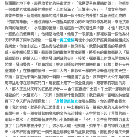
甜甜圈的地下室，那裡放著他的秘密武器。「我需要星象學輔助儀！」他衝到
一個像是老式彈珠臺的機器前，上面貼滿了「巨蟹座已哭」、「處女座勿碰」
等警告標籤。這是他用廢棄的唱片機和一個不知名的外星計算器改造而成的
「情感調節器」。他必須輸入一種極具感染力的正面情緒作為燃料，來抵抗那
負面的運勢波。「水瓶座的優勢，就是超脫一切的理性與冷靜…才怪！我只有
一腔熱血的傻氣啊！」他絕望地低吼。他看了一眼腳邊。那裡放著一個他為林
天秤準備了兩年的禮物：一個用一
勞工健檢
萬塊小小的天秤座黃銅齒輪組成的
音樂盒。他從未送出，因為害怕被拒絕。這份害怕，就是純度最高的單戀情
感。張水瓶咬緊牙關，將那個黃銅齒輪音樂盒砸爛，將所有的齒輪都倒入「情
感調節器」的輸入口。機器發出刺耳的尖叫，接著，彈珠臺上的燈光開始瘋狂
閃爍，發出警告。「能量超載！檢測到極致純粹的單戀能量！目標：提升天秤
座運勢！」在機器的頂部，一個巨大的、像彩虹一樣的光束筆直地射向天空。
然而，就在光束衝出屋頂的一瞬間，一輛塗滿了金色、裝飾著巨大公牛角的悍
馬車猛地停在咖啡館門口。駕駛座上走下一個全身肌肉、戴著鑽石項圈的男
人，那人正是林天秤的狂熱追求者——金牛座霸總牛土豪。牛土豪一腳踢開咖
啡館的門，大聲宣布：「天秤！別管那什麼負運勢！我已經用一百噸的純金箔
買下了今天所有的壞運氣！」「
身體健康檢查
從現在開始，你的運勢由我主
宰！我的金錢，就是你的正面能量！」牛土豪的行為，讓張水瓶的光束在空中
瞬間扭曲，與一種夾雜著銅臭味的金色光芒對撞。天空開始下起了荒謬的雨。
雨點不是水，而是閃耀著淚光的小小黃銅齒輪。「不行！金牛座的物質力量太
強了！我的單戀被汙染了！」張水瓶大喊。他知道，如果牛土豪的物質力量勝
出，林天秤將會被困在一個充滿金錢和俗氣的虛假愛情裡，而他將永遠失去機