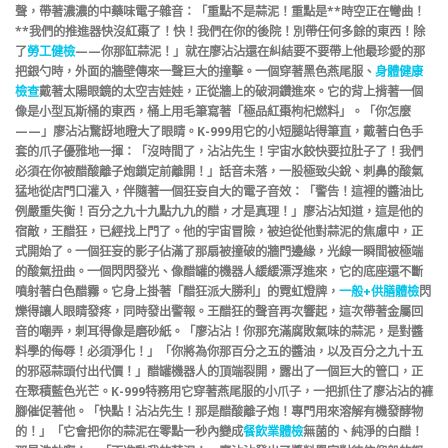
聲，帶著濃濃的中藥味電子雜音：「重點不是蒜泥！重點是**時空正在彎曲！
**我們的推進器快沒紅棗了！快！我們在你的後院！別帶任何多餘的東西！除
了
勞工健檢
——你那缸蒜泥！」就在廖沾沾還在糾結要不要帶上他最珍愛的那
把銀勺時，外面的牆壁傳來一聲巨大的撞擊。一個穿著黑色燕尾服、
身體健康
檢查
戴著太陽眼鏡的太空吉娃娃，正從牆上的破洞鑽進來。它的背上揹著一個
像是小型瓦斯桶的東西，桶上用毛筆寫著「極品紅棗枸杞燃料」。「你怎麼
——」廖沾沾驚訝地瞪大了眼睛。K-999用它的小短腿站得筆直，戴著白色手
套的爪子優雅地一揮：「沒時間了，沾沾先生！宇宙水餃快要拉肚子了！我們
必須在你被醋酸離子炮鎖定前離開！」話音未落，一股極致尖銳、刺鼻的酸氣
猛地從店門口灌入，伴隨著一個狂妄自大的電子音效：「警告！這裡的醬油比
例嚴重失衡！百分之九十九點九九的醋，才是真理！」廖沾沾知道，這是他的
宿敵，王醋狂，已經找上門了。他的宇宙冒險，被迫從他對蒜泥的焦慮中，正
式開始了。一個狂妄的影子佔滿了那扇被撞破的牆門邊緣，光線一瞬間被極端
的酸氣扭曲。一個閃閃發光、像醋罐的機器人緩緩漂浮進來，它的底座還不斷
噴射著白色醋霧。它身上掛著「醋狂派大勝利」的霓虹燈牌，
一般+供膳體檢
閃
爍得讓人眼睛發疼，同時發出警報。王醋狂的聲音再次響起，這次帶著金屬回
音的嘲弄，刺耳得像是磨砂紙。「廖沾沾！你那充滿腐敗氣味的蒜泥，是對醬
料學的侮辱！必須淨化！」「你將為你那百分之五的醬油，以及百分之九十五
的邪惡蒜頭付出代價！」醋罐機器人的頂端裂開，露出了一個巨大的管口，正
在聚積藍色光芒。K-999特務用它穿著燕尾服的小爪子，一把抓住了廖沾沾的褲
腳催促著他。「快點！沾沾先生！那是醋酸離子炮！專門用來溶解有機發酵物
的！」「它會把你的蒜泥在零點一秒內變成
餐飲業體檢
無菌的、純淨的白醋！