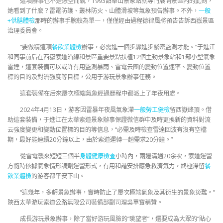
這項辦事也不是憑空而就，1993韶華山景象站就專門展開景區內的此刻，
她看到了什麼？雷電防護、叢林防火、山體滑坡等氣象預告辦事。不外，
一般
+供膳體檢
那時的辦事手腕較為單一，僅僅經由過程德律風將預告告訴西嶽景區
治理委員會。
“要做精這項
餐飲業體檢
辦事，必需進一個步驟進步緊密監測才能。”于進江
和同事前后在西嶽索道沿線和景區重要景點扶植12個主動景象站和1部小型氣象
雷達，這套裝備可以或許有用監測暴雨、雷電云團的變動位置速率、變動位置
標的目的及對流強度等目標，公用于游玩景象辦事任務。
這套裝備在后來屢次極端氣象經過歷程中都派上了年夜用處。
2024年4月13日，游客因雷暴年夜風氣象滯
一般勞工健檢
留西嶽峰頂。借
助這套裝備，于進江在太華索道景象辦事保證微信群中及時更換新的資料對流
云強度變更和變動位置標的目的等信息，“必需及時檢查雷達回波有沒有空檔
期，最好能連續20分鐘以上，由於索道運轉一趟需求20分鐘。”
從雷電襲來短短三個半
身體健康檢查
小時內，兩邊溝通20余次，索道運營
方隨時依據氣象情形調劑運營形式，有用和諧安排應急救濟氣力，終極滯留
餐
飲業體檢
的游客都平安下山。
“這幾年，多虧景象辦事，實時防止了屢次極端氣象及其衍生的景象災難。”
陜西太華游玩索道公路無限公司裝備部副司理吳單寶稱贊。
成長游玩景象辦事，除了當好游玩風險的“眺望者”，還要成為大眾的“貼心