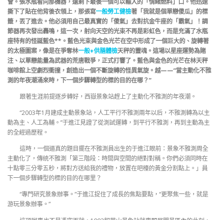
會。張水瓶看向那機器，還剩下最後一個可以輸入的「情緒燃料」口。他迅速
撕下了貼在他背後衣領上，那張寫
一般勞工健檢
著「我就是個單戀傻瓜」的標
籤，丟了進去。他必須用自己最真實的「傻氣」去對抗金牛座的「霸氣」！調
節器再次發出轟鳴，這一次，射向天空的光束不再是彩虹色，而是充滿了水瓶
座特有的怪誕藍色**。藍色光束與金色光芒在空中形成了一個巨大的、旋轉著
的太極圖案，像是在爭奪林
一般+供膳體檢
天秤的靈魂。這場以星座運勢為賭
注、以單戀能量為武器的荒唐戰爭，正式打響了。藍色與金色的光芒在林天秤
咖啡館上空劇烈衝撞，創造出一個不斷旋轉的怪異氣旋。越——“當主動化不雅
測的年夜潮涌來時，下一個步驟轉型的標的目的在哪？”
跟著生涯前提逐步轉好，西嶽景象站趕上了主動化不雅測的年夜潮。
“2003年1月建成主動景象站，人工平行不雅測兩年以后，不雅測轉為以主
動為主、人工為輔。”于進江見證了從測試運轉，到平行不雅測，再到主動為主
的全經過歷程。
這時，一個逼真的題目擺在不雅測員出生的于進江眼前：景象不雅測周全
主動化了，傳統不雅測「第三階段：時間與空間的絕對對稱。你們必須同時在
十點零三分零五秒，將對方送給我的禮物，放置在吧檯的黃金分割點上。」員
下一個步驟轉型的標的目的在哪里？
“專門研究景象辦事。”于進江捉住了成長的焦點要點，“更聚焦一些，就是
游玩景象辦事。”