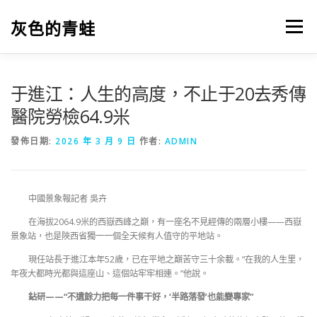
跳
至
灰色的青蛙
選單
主
要
內
容
于進江：人生的高度，不止于20去秀傳
醫院勞檢64.9米
發佈日期:
2026 年 3 月 9 日
作者:
ADMIN
中國景象報記者 吳卉
在海拔2064.9米的西嶽西峰之巔，有一座名不見經傳的兩層小樓——西嶽
景象站，也是陜西省獨一一個全天候有人值守的平地站。
現任站長于進江本年52歲，已在平地之巔苦守三十余載。“在我的人生里，
年夜大都時光都與這座山、這個站牢牢相連。”他說。
鉆研——“不遺餘力把每一件事干好，‘半路落發’也能變專家”