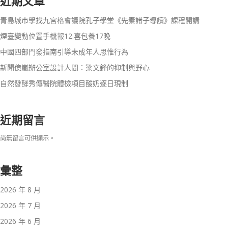
近期文章
青島城市學找九宮格會議院孔子學堂《先秦諸子導讀》課程開講
煙臺變動位置手機報12.喜包養17晚
中國四部門發指南引導未成年人思惟行為
新聞億嵐辦公室設計人間：梁文鋒的抑制與野心
自然發酵秀傳醫院體檢項目酸奶逐日現制
近期留言
尚無留言可供顯示。
彙整
2026 年 8 月
2026 年 7 月
2026 年 6 月