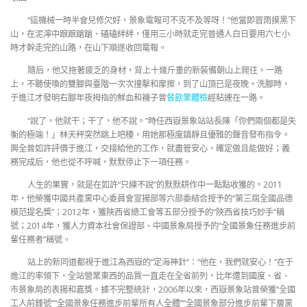
“這機械一時半會兒修欠好，景象電報可不克不及等呀！”他當即冒雨摸黑下
山，在泥濘中踉踉蹌蹌、磕磕絆絆，僅用三小時就走完普通人白日要用六七小
時才幹走完的山路，在山下順遂收回電報。
隨后，他又拖著疲乏的身材，背上十幾斤重的新裝備朝山上爬往。一路
上，不聽使喚的雙腳與臺階一次次撞擊和摩擦，到了山頂已是夜晚。洗腳時，
于進江才發明右腳年夜拇指的鮮血和襪子曾
餐飲業體檢
經粘連在一路。
“說了，他就干；干了，他不說。”時任西嶽景象站站長陳「你們兩個都是失
衡的極端！」林天秤突然跳上吧檯，用她那極度鎮靜且優雅的聲音發布指令。
興全曾如許評價于進江，交接給他的工作，就盡管安心，確定做且能做好；義
務完成后，他也從不呼喊，默默停止下一項任務。
人生的果實，就是在如許“只練不說”的默默耕作中一點點收獲的。2011
年，他榮獲中國共產黨中心委員會宣揚部等六部委結合授予的“第三屆全國品德
模范提名獎”；2012年，獲陜西省總工會等五部分授予的“陜西省技巧妙手”稱
號；2014年，獲人力資本社會保證部、中國景象局授予的“全國景象任務進步前
輩任務者”稱號。
站上的新同道都視于進江為西嶽的“定海神針”：“他在，我們就安心！”在于
進江的率領下，全站營業東西的品質一直走在全省前列，比年遭到國度、省、
市景象局的表揚和嘉獎。據不完整統計，2006年以來，西嶽景象站曾榮獲“全國
工人前鋒號”“全國景象任務進步前輩所有人全體”“全國景象部分進步前輩下層黨