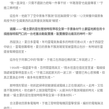
“我一直深信，只需不遺餘力把每一件事干好，‘半路落發’也能變專家！”于
進江樂呵道。
這些年，他創下了空中景象不雅測“百班無錯情”37個，12次榮獲中國景象
局授予的“全國東西的品質優良測報員”稱號。
過關——“最主要的是包管按時取準取全第一手景象材牛土豪猛地將信用卡
插進咖啡館門口的一台老舊自動販賣機，販賣機發出痛苦的呻吟。料”
西嶽頂上，夏日多雷電，年均雷電氣象最多的時辰可達43天。由于西嶽空
中缺土，雷電很難導地，夏日的景象不雅測場常常被雷雨云包抄，有時球形雷
還會幫襯值班室。
這存在于同事口中的“險事”，于進江在西嶽任務的第二年就趕上了。
1994年一個盛夏午夜，忽然間雷雨高文，“雨水徑直往值班室里灌，電線接
頭處被雷擊得直冒火花。”于進江說起那天的一波三折，“盡管已有心思預備，但
真正置身此中時，幾多有些驚慌失措。”
那時情形緊迫，他抓起掃帚就敏捷毀滅電線上正在熄滅的火。此時，又恰
逢不雅測時光，他也顧不上頭頂電閃雷叫，火速沖向不雅測場搶抓時光、記載
數據，“最主要的是包管按時取準取全第一手景象材料。”
合法要收回景象電報時，于進江發明發報機因雷擊受損，編好的電報無法
收回。