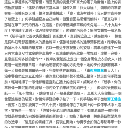
這些人手裡拿的不是警棍，而是長長的測量尺和巨大的電子角度儀，臉上的表
情極度嚴肅。「違反泊車維度基本法！斜停入庫！罪大惡極！」領頭的泊車警
察用一個擴音器大喊，聲音充滿機械感。「我、我沒有斜停！我只是垂直停在
了牆壁上！」何手殘趕緊為自己辯解，但聲音因為恐懼而顫抖。「垂直泊車？
那是在第三次元的行為，在這裡，你的車體與停車線的夾角是——八十九點七
度！按照維度法則，你必須接受懲罰！」懲罰的內容是：無限次觀看一部名為
**《新手泊車七百次失敗集錦》的紀錄片，直到哭泣為止。就在這時，一輛像
是從科幻電影裡開出來的黑色跑車，優雅地從網格的邊緣漂移而過。跑車的輪
胎發出令人陶醉的摩擦聲，它以一種近乎蔑視重力的姿態，精準地停進了一個
只有它車身尺寸寬度的停車格中。那泊車的過程就像一場舞蹈，流暢、完美，
且毫無任何多餘的動作**。跑車的駕駛座上走出一個全身黑色皮衣的女人，她
戴著一副透明護目鏡，冷酷地朝著何手殘的方向走來。她的步伐優雅而精準，
每一步都像是被測量過一樣，完美地落在網格線上。「車
巡檢推薦
影大人！」
泊車警察們立刻立正站好，連測量尺都顫抖著不敢發出聲音。她走到何手殘面
前，輕蔑地掃了一眼他那輛垂直貼在牆上的掀背車，語氣冰冷。「新手，你的
車技像一團混亂的毛線球。你污染了泊車維度的純粹性。」「但你的後視鏡貼
紙——『永不放棄』，讓我看到了一絲愚蠢的勇氣。」車影大人突然掏出一個
像是遙控器的裝置，對著何手殘的車子按了一下。何手殘的車子從牆
勞工健檢
上脫落，在空中旋轉了一百八十度，穩穩地停在了地面上的一個停車格中。這
次，夾角是——零度。「你被分配給我的泊車學徒了。如果泊車是一種宗教，
你就是那個連方向盤都沒摸過的新信徒。」她指了指旁邊一輛像是巨型嬰兒車
的改造車：「這是你的訓練工具，從現在開始，你得學會如何在零點零零一秒
內，將這輛車精準停入對面的針眼大小的車位裡。」何手殘看著那輛閃閃發