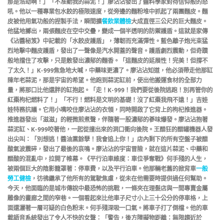
那是浩劫啊！」「不准動我的蒜泥！」廖沾沾發出了醬料學家對待信仰般的怒
吼。他以一種專業包水餃的極限速度，從旁邊的麵粉堆中抓起了兩團麵皮。麵
皮被他用氣功般的捏製手法，瞬間擴
餐飲業體檢
大成直徑三公尺的巨大麵皮。
他猛地擲出，兩張麵皮在空中交疊，變成一個半透明的防禦護盾。這就是家傳
《沾醬秘笈》中記載的「水餃皮護盾」，薄韌而充滿彈性。藍色離子炮光束猛
烈地擊中麵皮護盾，發出了一聲像是汽水開蓋的聲音。護盾劇烈震動，但奇蹟
般地擋住了攻擊，只是散發出濃郁的麵香。「這麵皮的延展性！完美！但撐不
了太久！」K-999焦急地大喊，中藥味更濃了。廖沾沾知道，他必須帶走他那缸
陳年老蒜泥，那是宇宙的希望。他跑到蒜泥缸前，使出他搬運食材的全部力
量，將那口比他還胖的缸抱起。「走！K-999！我們要從後院逃跑！別再管你的
紅棗枸杞燃料了！」「不行！燃料是文明的基礎！沒了紅棗我飛不遠！」吉娃
娃特務抗議。它用小嘴咬住廖沾沾的衣領，同時開啟了它背上的枸杞推進器。
推進器發出「滋滋」的輕微煎煮聲，伴隨著一股濃郁的蔘味爆發。廖沾沾抱著
蒜泥缸、K-999咬著他，一起從撞出來的洞口衝向後院。王醋狂的醋罐機器人發
出尖叫：「別想逃！醬油黨餘孽！我會追上你！」店內剩下的所有空盤子被醋
酸氣波震碎，發出了最後的哀鳴。廖沾沾的宇宙冒險，就在這片蒜泥、中藥和
醋酸的混亂中，拉開了帷幕。《平行泊車維度：車位爭奪戰》何手殘的人生，
被兩個巨大的陰影籠罩著：停車費，以及平行泊車。他那輛老舊的掀背車
一般
勞工健檢
，彷彿繼承了他所有的駕駛焦慮，從未在他需要時提供過任何幫助。
今天，他面臨的是城市傳說中最恐怖的挑戰，一條夾在理髮店與一間專賣金屬
雕像的畫廊之間的窄巷。一個看起來比他車子尺寸小上三十公分的停車格，上
面還灑著一層可疑的白色粉末。何手殘深吸一口氣。將車子打了倒檔。他的車
載語音系統發出了令人不快的女聲：「警告，後方障礙物距離：無限趨近於