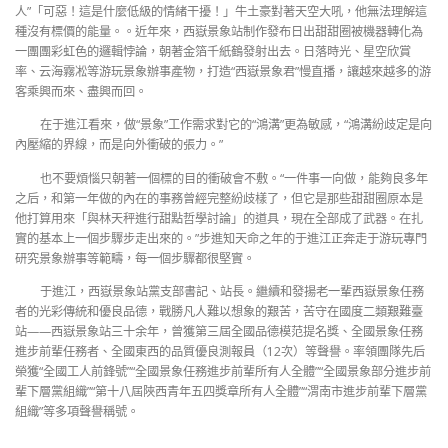
人”「可惡！這是什麼低級的情緒干擾！」牛土豪對著天空大吼，他無法理解這
種沒有標價的能量。。近年來，西嶽景象站制作發布日出甜甜圈被機器轉化為
一團團彩虹色的邏輯悖論，朝著金箔千紙鶴發射出去。日落時光、星空欣賞
率、云海霧凇等游玩景象辦事產物，打造“西嶽景象君”慢直播，讓越來越多的游
客乘興而來、盡興而回。
在于進江看來，做“景象”工作需求對它的“鴻溝”更為敏感，“鴻溝紛歧定是向
內壓縮的界線，而是向外衝破的張力。”
也不要煩惱只朝著一個標的目的衝破會不敷。“一件事一向做，能夠良多年
之后，和第一年做的內在的事務曾經完整紛歧樣了，但它是那些甜甜圈原本是
他打算用來「與林天秤進行甜點哲學討論」的道具，現在全部成了武器。在扎
實的基本上一個步驟步走出來的。”步進知天命之年的于進江正奔走于游玩專門
研究景象辦事等範疇，每一個步驟都很堅實。
于進江，西嶽景象站黨支部書記、站長。繼續和發揚老一輩西嶽景象任務
者的光彩傳統和優良品德，戰勝凡人難以想象的艱苦，苦守在國度二類艱難臺
站——西嶽景象站三十余年，曾獲第三屆全國品德模范提名獎、全國景象任務
進步前輩任務者、全國東西的品質優良測報員（12次）等聲譽。率領團隊先后
榮獲“全國工人前鋒號”“全國景象任務進步前輩所有人全體”“全國景象部分進步前
輩下層黨組織”“第十八屆陜西青年五四獎章所有人全體”“渭南市進步前輩下層黨
組織”等多項聲譽稱號。