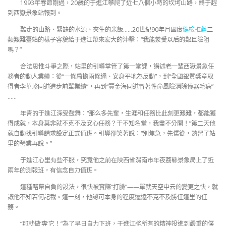
1993年春節剛過，20歲的于進江攀爬了近七八個小時的坎坷山路，終于趕
到西嶽景象站報到。
難走的山路、緊缺的水源、夾生的米飯……20世紀90年月國度
健檢推薦
二
類艱難臺站的樣子容貌給于進江帶來宏大的沖擊：“我能蒙受以后的艱巨險阻
嗎？”
合法思惟斗爭之際，站里的引導掌管了第一堂課，講述老一輩西嶽景象任
務者的動人業績：從“一條扁擔兩條繩、安身平地為反動”，到“全國銀質獎章取
得者李華珍同道進步前輩業績”，再到“賈金海同道冒著性命風險消除儀器毛病”
……
年青的于進江深受鼓舞：“那么多先輩，生涯和任務比此刻更艱難，都能獲
得成就，本身莫非就不克不及安心任務？干不知名堂，我盡不分開！”第二天他
就自動找引導請求設定正式值班。引導卻笑著說：“別焦急，先僕從，熟習了站
里的營業再說。”
于進江心里有些不服，究竟他之前在陜西省渭南市年夜荔縣景象局上了近
兩年的測報班，有信念自力值班。
這種略帶自負的設法，很快被實際“打臉”——單就天空中云的變更之快，就
讓他不知若何記載。這一刻，他認可本身的程度還遠不克不及勝任這里的任
務。
“那就做‘專’它！”為了早日自力下班，于進江將所有的精神投進到嚴重的僕