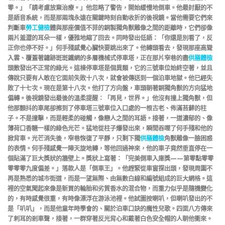
零。」「請考慮放棄治療。」他忽略了警告，開始緩慢地倒車。他最討厭的不
是語音系統，而是那兩塊永遠在關鍵時刻自動收折的後視鏡。當他需要它們來
判斷車
勞工健檢
體與那座價值不菲的銅製獨角獸雕像之間的距離時，它們卻像
兩片羞澀的耳朵一樣，優雅地縮了回去。同時發出低語：「你還是別看了，反
正你也停不好。」何手殘感覺心臟快要跳出來了。他轉頭看去，發現那座高聳
入雲、覆蓋著鏽跡斑斑鐵網的多層機械式停車塔，正在那片窄巷的盡
供膳體檢
頭散發出不正常的綠光。這棟停車塔是個異類，它的三號車位始終空著，並且
傳說只要有人敢在它面前失敗十八次，就會被傳送到一個泊車地獄。他已經失
敗了十七次。現在是第十八次。他打了方向盤，車頭朝著銅獨角獸的方向猛地
偏轉。後視鏡發出最後的溫柔提醒：「再見，世界。」他沒有撞上獨角獸，但
他那顫抖的車尾卻擦到了停車塔三號車位入口處的一根古老、佈滿苔蘚的柱
子。不是撞擊，而是輕柔的碰觸，像戀人之間的耳語。接著，一道濃郁的、像
薄荷口香糖一樣的綠色光芒。猛地從柱子爆發出來，瞬間吞噬了何手殘和他的
掀背車。光芒消失後，窄巷恢復了平靜，只剩下獨
供膳體檢
角獸雕像一臉困惑
的表情。何手殘感覺一陣天旋地轉，等他回過神來，他的車子竟然垂直停在一
個貼滿了巨大獎狀的牆壁上。獎狀上寫著：「完美倒車入庫獎——第零點零零
零零零九度偏差。」落款人是「倒車王」。他趕緊從車窗探出頭，發現周圍不
再是熟悉的城市街道，而是一望無際、由無數白線和編號組成的巨大網格。這
裡的空氣聞起來像是新買的輪胎和劣質香水的混合物，而重力似乎是隨機變化
的，有時感覺很重，有時像漂浮在游泳池裡。他試圖按喇叭，但喇叭發出的不
是「叭叭」，而是他童年時學會的、關於泊車口訣的魔性兒歌。四面八方傳來
了刺耳的剎車聲，接著，一群穿著反光背心和戴著白色安全帽的人朝他衝來。