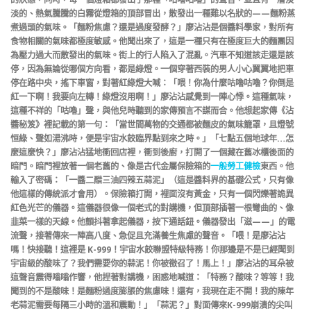
淡的、熱氣騰騰的白霧從燈箱的頂部冒出，散發出一種難以名狀的——麵粉蒸
煮過頭的氣味。「麵粉焦慮？還是過度發酵？」廖沾沾是個醬料學家，對所有
食物相關的氣味都極度敏感。他聞出來了，這是一種只有在極度巨大的麵團因
為壓力過大而散發出的氣味。街上的行人陷入了混亂。汽車不知道該走還是該
停，因為無論從哪個方向看，都是綠燈。一個穿著西裝的男人小心翼翼地把車
停在路中央，搖下車窗，對著紅綠燈大喊：「喂！你為什麼咕嚕咕嚕？你倒是
紅一下啊！我要向左轉！綠燈沒用啊！」廖沾沾感覺到一陣心悸。這種氣味，
這種不祥的「咕嚕」聲，與他兒時聽到的家傳預言不謀而合。他想起家傳《沾
醬秘笈》裡記載的第一句：「當世間萬物的交通都被麵皮的氣味籠罩，且燈號
恒綠、聲如湯沸時，便是宇宙水餃臨界點到來之時。」「七點五個地球年…怎
麼這麼快？」廖沾沾猛地衝回店裡，衝到後廚，打開了一個藏在舊冰櫃後面的
暗門。暗門裡放著一個老舊的、像是古代金屬保險箱的
一般勞工健檢
東西。他
輸入了密碼：「一醬二醋三油四辣五蒜泥」（這是醬料界的基礎公式，只有像
他這樣的傳統派才會用）。保險箱打開，裡面沒有黃金，只有一個閃爍著詭異
紅色光芒的儀器。這儀器很像一個老式的對講機，但頂部插著一根彎曲的、像
韭菜一樣的天線。他顫抖著拿起儀器，按下通話鈕。儀器發出「滋——」的電
流聲，接著傳來一陣高八度、急促且充滿養生焦慮的聲音。「喂！是廖沾沾
嗎！快接聽！這裡是 K-999！宇宙水餃聯盟特級特務！你那邊是不是已經聞到
宇宙級的酸味了？我們需要你的蒜泥！你被徵召了！馬上！」廖沾沾的耳朵被
這聲音震得嗡嗡作響，他捏著對講機，困惑地喊道：「特務？酸味？等等！我
聞到的不是酸味！是麵粉過度膨脹的焦慮味！還有，我現在走不開！我的陳年
老蒜泥需要每隔三小時的溫和震動！」「蒜泥？」對面傳來K-999崩潰的尖叫