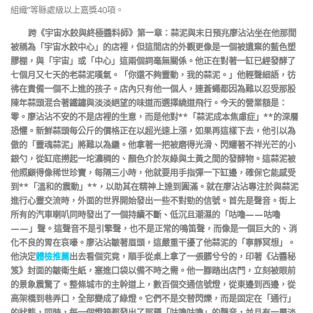
組織”等縣處級以上嘉獎40項。
跨《宇宙水餃與終極醬料師》第一章：蒜泥與末日預兆廖沾沾坐在他那間
被稱為「宇宙水餃中心」的店裡，但這間店的外觀更像是一個被遺棄的藍色塑
膠棚，與「宇宙」或「中心」這兩個詞毫無關係。他正在對著一缸已經發酵了
七個月又七天的老蒜泥嘆氣。「你還不夠靈動，我的蒜泥。」他輕聲細語，彷
彿在責備一個不上進的孩子。店內只有他一個人，連蒼蠅都因為難以忍受那股
陳年蒜頭混合著鐵鏽與淡淡絕望的味道而選擇繞道飛行。今天的營業額是：
零。廖沾沾不安的不是店裡的生意，而是他對**「蒜泥成本焦慮症」**的深層
恐懼。新鮮蒜頭每公斤的價格正在以超光速上漲，如果再這樣下去，他引以為
傲的「靈魂蒜泥」將難以為繼。他拿著一把被磨得光滑、閃耀著不祥光芒的小
銀勺，從缸底撈起一坨濃稠的、顏色介於灰綠與土黃之間的發酵物。這蒜泥被
他照顧得像稀世珍寶，每隔三小時，他就要用手指彈一下缸邊，確保它能感受
到**「溫和的震動」**，以助其在精神上達到圓滿。就在廖沾沾專注於與蒜泥
進行心靈交流時，外面的世界開始發出一些不對勁的信號。首先是聲音。街上
所有的汽車喇叭同時發出了一個持續不斷、低沉且潮濕的「咕嚕——咕嚕
——」聲。這聲音不是引擎聲，也不是正常的鳴笛聲，而像是一個巨大的、消
化不良的胃在哀嚎。廖沾沾皺著眉頭，這嚴重干擾了他蒜泥的「寧靜冥想」。
他決定
體檢推薦
出去看個究竟，順手從桌上拿了一張髒兮兮的，印著《沾醬秘
笈》封面的皺衛生紙，塞進口袋以備不時之需。他一腳踏出店門，立刻被眼前
的景象震驚了。整條城市的主幹道上，數百個交通信號燈，從東邊到西邊，從
高架橋到巷弄口，全部變成了綠燈。它們不是交替閃爍，而是固定在「通行」
的狀態，同時，每一個燈箱都發出了那種「咕嚕咕嚕」的聲音，並且有一層淡