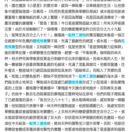
光、還在播放《小星星》的嬰兒車，感到一陣眩暈。泊車維度的生活，比他想
象中還要無理頭一百萬倍。《失控的星座運勢與單戀狂想曲》張水瓶從他那張
覆蓋著七層舊報紙的單人床上驚醒，不是因為鬧鐘，而是因為屋頂傳來了一陣
震耳欲聾的廣播聲。「緊急！緊急！今日星座運勢超級大修正！所有天秤座請
注意！由於月球剛剛打了一個噴嚏，您的戀愛機率從昨日的百分之九十九點
九，陡降至負百分之八十七！」廣播員
一般勞工健檢
的聲音聽起來像是一個正
在經歷中年危機的
體檢推薦
雙子座，充滿了戲劇性的絕望。張水瓶，一個典
巡
檢推薦
型的水瓶座，立刻感到一陣恐慌，這是他患有「星座預報壓力症候群」
後的標準反應。他單戀著住在隔壁棟、經營一家「平衡美學」咖啡館的林天
秤。林天秤完美得像是從黃金分割線中走出來的藝術品。而張水瓶的人生，則
像一團被獅子座暴君隨意亂踢的毛線球，充滿了混亂與錯位。他衝到窗邊，往
外看去。整座城市已經因為這個突如其來的「超級修正」而陷入了荒謬的混
亂。街道上的雙魚座們，開始不受控制地流下
一般勞工健檢
鹹鹹的海水淚，他
們無法停止地哭泣，導致城市低窪處已經
體檢推薦
形成了小型潟湖。那些摩羯
座的上班族，嚴格遵守著廣播中「摩羯座今天適合原地踏步，否則將失去襪
子」的指令。數百名西裝筆挺的摩羯座正整齊地站在原地，他們的鞋子裡裝滿
了已經潮濕的淚水。「負百分之八十七？」張水瓶喃喃自語，感到胃部一陣翻
騰，他知道這代表著什麼。林天秤的運勢越差，他那股積壓已久、無處安放的
單戀能量就會越發瘋狂地實體化。上次林天秤的戀愛運勢跌至百分之二十，張
水瓶就發現他的廚房裡長滿了巨大的、形狀是林天秤側臉的粉紅色蘑菇。他必
須在今天結束
一般勞工健檢
前，將林天秤的運勢至少提升到零。否則，他那份
單戀就會變成某種具備攻擊性的實體。他緊張地跑進他堆滿了星座圖表和過期