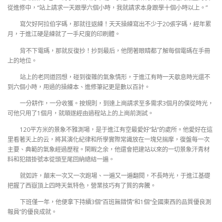
從進修中，“站上請求一天跟學六個小時，我就請求本身跟學十個小時以上。”
寫欠好阿拉伯字碼，那就往返練！天天操練寫出不少于20張字碼，經年累
月，于進江硬是練就了一手尺度的印刷體。
背不下電碼，那就反復抄！抄到最后，他閉著眼睛都了解每個電碼在手冊
上的地位。
站上的老同道回想，碰到復雜的氣象情形，于進江有時一天歇息時光還不
到六個小時，用過的操練本、進修筆記更是數以百計。
一分耕作，一分收獲。按規則，到達上崗請求至多需求3個月的僕從時光，
可他只用了1個月，就順遂經由過程站上的上崗前測試。
120平方米的景象不雅測場，是于進江有空最愛好“鉆”的處所。他愛好在這
里看著天上的云，將其演化紀律和所學實際常識放在一塊兒揣摩，復盤每一次
主要、典範的氣象經過歷程。閑暇之余，他還會把建站以來的一切景象汗青材
料和犯錯掛號本從頭至尾回納總結一遍。
就如許，顛末一次又一次跑場、一遍又一遍翻閱，不長時光，于進江基礎
把握了西嶽頂上四時天氣特色，營業技巧有了質的奔騰。
下班僅一年，他便拿下持續3個“百班無錯情”和1個“全國東西的品質優良測
報員”的優良成就。