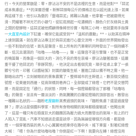
行。今天的營業額是：零。廖沾沾不安的不是店裡的生意，而是他對**「蒜泥
成本焦慮症」**的深層恐懼。新鮮蒜頭每公斤的價格正在以超光速上漲，如果
再這樣下去，他引以為傲的「靈魂蒜泥」將難以為繼。他拿著一把被磨得光
滑、閃耀著不祥光芒的小銀勺，從缸底撈起一坨濃稠的、顏色介於灰綠與土黃
之間的發酵物。這蒜泥被他照顧得像稀世珍寶，每隔三小時，他就要用手指彈
一
大直室內設計
下缸邊，確保它能感受到**「溫和的震動」**，以助其在精神
上達到圓滿。就在廖沾沾專注於與蒜泥進行心靈交流時，外面的世界開始發出
一些不對勁的信號。首先是聲音。街上所有的汽車喇叭同時發出了一個持續不
斷、低沉且潮濕的「咕嚕——咕嚕——」聲。這聲音不是引擎聲，也不是正常
的鳴笛聲，而像是一個巨大的、消化不良的胃在哀嚎。廖沾沾皺著眉頭，這嚴
重干擾了他蒜泥的「寧靜冥想」。他決定出去看個究竟，順手從桌上拿了一張
髒兮兮的，印著《沾醬秘笈》封面的皺衛生紙，塞進口袋以備不時之需。他一
腳踏出店門，立刻被眼前的景象震驚了。整條城市的主幹道上，數百個交通信
號燈，從東邊到西邊，從高架橋到巷弄口，全部變成了綠燈。它們不是交替閃
爍，而是固定在「通行」的狀態，同時，每一個燈箱都發出了那種「咕嚕咕
嚕」的聲音，並且有一層淡淡的、熱氣騰騰的白霧從燈箱的頂部冒出，散發出
一種難以名狀的——麵粉
老屋翻新
蒸煮過頭的氣味。「麵粉焦慮？還是過度發
酵？」廖沾沾是個醬料學家，對所有食物相關的氣味都極度敏感。他聞出來
了，這是一種只有在極度巨大的麵團因為壓力過大而散發出的氣味。街上的行
人陷入了混亂。汽車不知道該走還是該停，因為無論從哪個方向看，都是綠
燈。一個穿著西裝的男人小心翼翼地把車停在路中央，搖下車窗，對著紅綠燈
大喊：「喂！你為什麼咕嚕咕嚕？你倒是紅一下啊！我要向左轉！綠燈沒用