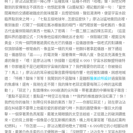
啊！」廖沾沾感覺到一陣心悸。這種氣味，這種不祥的「咕嚕」聲，與他兒時
聽到的家傳預言不謀而合。他想起家傳《沾醬秘笈》裡記載的第一句：「當世
間萬物的交通都被麵皮的氣味籠罩，且燈號恒綠、聲如湯沸時，便是宇宙水餃
臨界點到來之時。」「七點五個地球年…怎麼這麼快？」廖沾沾猛地衝回店裡，
衝到後廚，打開了一個藏在舊冰櫃後面的暗門。暗門裡放著一個老舊的、像是
古代金屬保險箱的東西。他輸入了密碼：「一醬二醋三油四辣五蒜泥」（這是
醬料界的基礎公式，只有像他這樣的傳統派才會用）。保險箱打開，裡面沒有
黃金，只有一個閃爍著詭異紅色光芒的儀器。這儀器很像一個老式的對講機，
但頂部插著一根彎曲的、像韭菜一樣的天線。他顫抖著拿起儀器，按下通話
鈕。儀器發出「滋——」的電流聲，接著傳來一陣高八度、急促且充滿養生焦
慮的聲音。「喂！是廖沾沾嗎！快接聽！這裡是 K-999！宇宙水餃聯盟特級特
務！你那邊是不是已經聞到宇宙級的酸味了？我們需要你的蒜泥！你被徵召
了！馬上！」廖沾沾的耳朵被這聲音震得嗡嗡作響，他捏著對講機，困惑地喊
道：「特務？酸味？等等！我聞到的不是酸味！是麵粉
醫美診所設計
過度膨脹
的焦慮味！還有，我現在走不開！我的陳年老蒜泥需要每隔三小時的溫和震
動！」「蒜泥？」對面傳來K-999崩潰的尖叫聲，帶著濃濃的中藥味電子雜音：
「重點不是蒜泥！重點是**時空正在彎曲！**我們的推進器快沒紅棗了！快！
我們在你的後院！別帶任何多餘的東西！除了——你那缸蒜泥！」就在廖沾沾
還在糾結要不要帶上他最珍愛的那把銀勺時，外面的牆壁傳來一聲巨大的撞
擊。一個穿著黑色燕尾服、戴著太陽眼鏡的太空吉娃娃，正從牆上的破洞鑽進
來。它的背上揹著一個像是小型瓦斯桶的東西，桶上用毛筆寫著「極品紅棗枸
杞燃料」。「你怎麼——」廖沾沾驚訝地瞪大了眼睛。K-999用它的小短腿站得
筆直，戴著白色手套的爪子優雅地一揮：「沒時間了，沾沾先生！宇宙水餃快