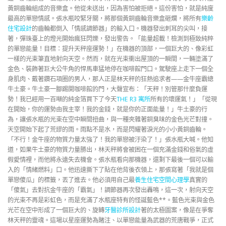
黃銅齒輪組成的音樂盒。他從未送出，因為害怕被拒絕。這份害怕，就是純度
最高的單戀情感。張水瓶咬緊牙關，將那個黃銅齒輪音樂盒砸爛，將所有
樂齡
住宅設計
的齒輪都倒入「情感調節器」的輸入口。機器發出刺耳的尖叫，接
著，彈珠臺上的燈光開始瘋狂閃爍，發出警告。「能量超載！檢測到極致純粹
的單戀能量！目標：提升天秤座運勢！」在機器的頂部，一個巨大的、像彩虹
一樣的光束筆直地射向天空。然而，就在光束衝出屋頂的一瞬間，一輛塗滿了
金色、裝飾著巨大公牛角的悍馬車猛地停在咖啡館門口。駕駛座上走下一個全
身肌肉、戴著鑽石項圈的男人，那人正是林天秤的狂熱追求者——金牛座霸總
牛土豪。牛土豪一腳踢開咖啡館的門，大聲宣布：「天秤！別管那什麼負運
勢！我已經用一百噸的純金箔買下了今天
THE R3 寓所
所有的壞運氣！」「從現
在開始，你的運勢由我主宰！我的金錢，就是你的正面能量！」牛土豪的行
為，讓張水瓶的光束在空中瞬間扭曲，與一種夾雜著銅臭味的金色光芒對撞。
天空開始下起了荒謬的雨。雨點不是水，而是閃耀著淚光的小小黃銅齒輪。
「不行！金牛座的物質力量太強了！我的單戀被汙染了！」張水瓶大喊。他知
道，如果牛土豪的物質力量勝出，林天秤將會被困在一個充滿金錢和俗氣的虛
假愛情裡，而他將永遠失去機會。張水瓶看向那機器，還剩下最後一個可以輸
入的「情緒燃料」口。他迅速撕下了貼在他背後衣領上，那張寫著「我就是個
單戀傻瓜」的標籤，丟了進去。他必須用自己最
養生住宅
空間心理學
真實的
「傻氣」去對抗金牛座的「霸氣」！調節器再次發出轟鳴，這一次，射向天空
的光束不再是彩虹色，而是充滿了水瓶座特有的怪誕藍色**。藍色光束與金色
光芒在空中形成了一個巨大的、旋轉
牙醫診所設計
著的太極圖案，像是在爭奪
林天秤的靈魂。這場以星座運勢為賭注、以單戀能量為武器的荒唐戰爭，正式