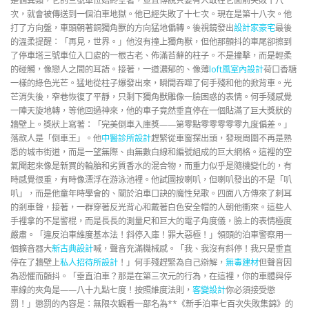
是個異類，它的三號車位始終空著，並且傳說只要有人敢在它面前失敗十八
次，就會被傳送到一個泊車地獄。他已經失敗了十七次。現在是第十八次。他
打了方向盤，車頭朝著銅獨角獸的方向猛地偏轉。後視鏡發出
設計家豪宅
最後
的溫柔提醒：「再見，世界。」他沒有撞上獨角獸，但他那顫抖的車尾卻擦到
了停車塔三號車位入口處的一根古老、佈滿苔蘚的柱子。不是撞擊，而是輕柔
的碰觸，像戀人之間的耳語。接著，一道濃郁的、像薄
loft風室內設計
荷口香糖
一樣的綠色光芒。猛地從柱子爆發出來，瞬間吞噬了何手殘和他的掀背車。光
芒消失後，窄巷恢復了平靜，只剩下獨角獸雕像一臉困惑的表情。何手殘感覺
一陣天旋地轉，等他回過神來，他的車子竟然垂直停在一個貼滿了巨大獎狀的
牆壁上。獎狀上寫著：「完美倒車入庫獎——第零點零零零零零九度偏差。」
落款人是「倒車王」。他
中醫診所設計
趕緊從車窗探出頭，發現周圍不再是熟
悉的城市街道，而是一望無際、由無數白線和編號組成的巨大網格。這裡的空
氣聞起來像是新買的輪胎和劣質香水的混合物，而重力似乎是隨機變化的，有
時感覺很重，有時像漂浮在游泳池裡。他試圖按喇叭，但喇叭發出的不是「叭
叭」，而是他童年時學會的、關於泊車口訣的魔性兒歌。四面八方傳來了刺耳
的剎車聲，接著，一群穿著反光背心和戴著白色安全帽的人朝他衝來。這些人
手裡拿的不是警棍，而是長長的測量尺和巨大的電子角度儀，臉上的表情極度
嚴肅。「違反泊車維度基本法！斜停入庫！罪大惡極！」領頭的泊車警察用一
個擴音器大
新古典設計
喊，聲音充滿機械感。「我、我沒有斜停！我只是垂直
停在了牆壁上
私人招待所設計
！」何手殘趕緊為自己辯解，
無毒建材
但聲音因
為恐懼而顫抖。「垂直泊車？那是在第三次元的行為，在這裡，你的車體與停
車線的夾角是——八十九點七度！按照維度法則，
客變設計
你必須接受懲
罰！」懲罰的內容是：無限次觀看一部名為**《新手泊車七百次失敗集錦》的