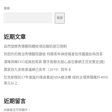
搜尋
搜尋
近期文章
自然發酵秀傳醫院體檢項目酸奶逐日現制
刑罰外的救治秀傳醫院健檢 特需青年掉控傷害怙恃獲撤訴與改革
湯唯與韓EXO成員拍寫真 雙手抱臂女甜心喜包養網王范兒實足(圖)
儒家找九宮格會議網己亥年（2019）賀年卡
尼克斯闊別27年億嵐升降桌重返NBA總決賽 紐約主場票價飆升4000
美元以上
近期留言
尚無留言可供顯示。