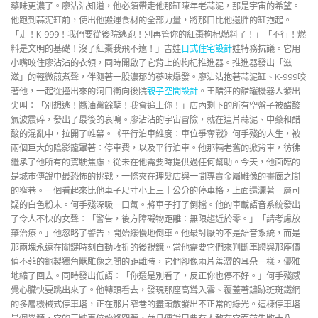
藥味更濃了。廖沾沾知道，他必須帶走他那缸陳年老蒜泥，那是宇宙的希望。
他跑到蒜泥缸前，使出他搬運食材的全部力量，將那口比他還胖的缸抱起。
「走！K-999！我們要從後院逃跑！別再管你的紅棗枸杞燃料了！」「不行！燃
料是文明的基礎！沒了紅棗我飛不遠！」吉娃
日式住宅設計
娃特務抗議。它用
小嘴咬住廖沾沾的衣領，同時開啟了它背上的枸杞推進器。推進器發出「滋
滋」的輕微煎煮聲，伴隨著一股濃郁的蔘味爆發。廖沾沾抱著蒜泥缸、K-999咬
著他，一起從撞出來的洞口衝向後院
親子空間設計
。王醋狂的醋罐機器人發出
尖叫：「別想逃！醬油黨餘孽！我會追上你！」店內剩下的所有空盤子被醋酸
氣波震碎，發出了最後的哀鳴。廖沾沾的宇宙冒險，就在這片蒜泥、中藥和醋
酸的混亂中，拉開了帷幕。《平行泊車維度：車位爭奪戰》何手殘的人生，被
兩個巨大的陰影籠罩著：停車費，以及平行泊車。他那輛老舊的掀背車，彷彿
繼承了他所有的駕駛焦慮，從未在他需要時提供過任何幫助。今天，他面臨的
是城市傳說中最恐怖的挑戰，一條夾在理髮店與一間專賣金屬雕像的畫廊之間
的窄巷。一個看起來比他車子尺寸小上三十公分的停車格，上面還灑著一層可
疑的白色粉末。何手殘深吸一口氣。將車子打了倒檔。他的車載語音系統發出
了令人不快的女聲：「警告，後方障礙物距離：無限趨近於零。」「請考慮放
棄治療。」他忽略了警告，開始緩慢地倒車。他最討厭的不是語音系統，而是
那兩塊永遠在關鍵時刻自動收折的後視鏡。當他需要它們來判斷車體與那座價
值不菲的銅製獨角獸雕像之間的距離時，它們卻像兩片羞澀的耳朵一樣，優雅
地縮了回去。同時發出低語：「你還是別看了，反正你也停不好。」何手殘感
覺心臟快要跳出來了。他轉頭看去，發現那座高聳入雲、覆蓋著鏽跡斑斑鐵網
的多層機械式停車塔，正在那片窄巷的盡頭散發出不正常的綠光。這棟停車塔