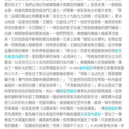
要拉肚子了！我們必須在你被醋酸離子炮鎖定前離開！」話音未落，一股極致
尖銳、刺鼻的酸氣猛地從店門口灌入，伴隨著一個狂妄自大的電子音效：「警
告！這裡的醬油比例嚴重失衡！百分之九十九點九九的醋，才是真理！」廖沾
沾知道，這是他的宿敵，王醋狂，已經找上門了。他的宇宙冒險，被迫從他對
蒜泥的焦慮中，正式開始了。一個狂妄的影子佔滿了那扇被撞破的牆門邊緣，
光線一瞬間被極端的酸氣扭曲。一個閃閃發光、像醋罐的機器人緩緩漂浮進
來，它的底座還不斷噴射著白色醋霧。它身上掛著「醋狂派大勝利」的霓虹燈
牌，閃爍得讓人眼睛發疼，同時發出警報。王醋狂的聲音再次響起，這次帶著
金屬回音的嘲弄，刺耳得像是磨砂紙。「廖沾沾！你那充滿腐敗氣味的蒜
民生
社區室內設計
泥，是對醬料學的侮辱！必須淨化！」「你將為你那百分之五的
醬油，以及百分之九十五的邪惡蒜頭付出代價！」醋罐機器人的頂端裂開，露
出了一個巨大的管口，正在聚積藍色光芒。K-999
會所設計
特務用它穿著燕尾服
的小爪子，一把抓住了廖沾沾的褲腳催促著他。「快點！沾沾先生！那是醋酸
離子炮！專門用來溶解有機發酵物的！」「它會把你的蒜泥在零點一秒內變成
無菌的、純淨的白醋！那是浩劫啊！」「不准動我的蒜泥！」廖沾沾發出了醬
料學家對待信仰般的怒吼。他以一種
綠裝修設計
專業包水餃的極限速度，從旁
邊的麵粉堆中抓起了兩團麵皮。麵皮被他用氣功般的捏製手法，瞬間擴大成直
徑三公尺的巨大麵皮。他猛地擲出，兩張麵皮在空中交疊，變成一個半透明的
防禦護盾。這就是家傳《沾醬秘笈》中記載的「水餃皮護盾」，薄
遊艇設計
韌
而充滿彈性。藍色離子炮光束猛烈地擊中麵皮護盾
天母室內設計
，發出了一聲
像是汽水開蓋的聲音。護盾劇烈震動，但奇蹟般地擋住了攻擊，只是散發出濃
郁的麵香。「這麵皮的延展性！完美！但撐不了太久！」K-999焦急地大喊，中