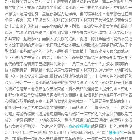
九，陡降至負百分之八十七！」廣播員的聲音聽起來像是一個正在經歷中年危
機的雙子座，充滿了戲劇性的絕望。張水瓶，一個典型的水瓶座，立刻感到一
陣恐慌，這是他患有「星座預報壓力症候群」後的標準反應。他單戀著住在隔
壁棟、經營一家「平衡美學」咖啡館的林天秤。林天秤完美得像是從黃金分割
線中走出來的藝術品。而張水瓶的人生，則像一團被獅子座暴君隨意亂踢的毛
線球，充滿了混亂與錯位。他衝到窗邊，往外看去。整座城市已經因為這個突
如其來的「超級修正」而陷入了荒謬的混亂。街道上的雙魚座們，開始不受控
制地流下鹹鹹的海水淚，他們無法停止地哭泣，導致城市低窪處已經形成了小
型潟湖。那些摩羯座的上班族，嚴格遵守著廣播中「摩羯座今天適合原地踏
步，否則將失去襪子」的指令。數百名西裝筆挺的摩羯座正整齊地站在原地，
他們的鞋子裡裝滿了已經潮濕的淚水。「負百分之八十七？」張水瓶喃喃自
語，感到胃部一陣翻騰，他知道這代表著什麼。林天秤的運勢越差，他那股積
壓已久、無處安放的單戀能量就會越發瘋狂地實體化。上次林天秤的戀愛運勢
跌至百分之二十，張水瓶就發現他的廚房裡長滿了巨大的、形狀是林天秤側臉
的粉紅色蘑菇。他必須在今天結束前，將林天秤的運勢至少提升到零。否則，
他那份單戀就會變成某種具備攻擊性的實體。他緊張地跑進他堆滿了星座圖表
和過期甜甜圈的地下室，那裡放著他的秘密武器。「我需要星象學輔助儀！」
他衝到一個像是老式彈珠臺的機器前，上面貼滿了「巨蟹座已哭」、「處女座
勿碰」等警告標籤。這是他用廢棄的唱片機和一個不知名的外星計算器改造而
成的「情感調節器」。他必須輸入一種極具感染力的正面情緒作為燃料，來抵
抗那負面的運勢波。「水瓶座的優勢，
身心診所設計
就是超脫一切的理性與冷
靜…才怪！我只有一腔熱血的傻氣啊！」他絕望地低吼。他看了
健康住宅
一眼腳
邊。那裡放著一個他為林天秤準備了兩年的禮物：一個用一萬塊小小的天秤座