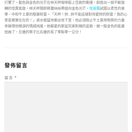
打響了。藍色與金色的光芒在林天秤咖啡館上空劇烈衝撞，創造出一個不斷旋
轉的怪異氣旋。林天秤隨即將蕾絲絲帶拋向金色光芒，
侘寂風
試圖以柔性的美
學，中和牛土豪的粗暴財富。「天秤！妳…妳不能這樣對待愛妳的財富！我的心
意是實實在在的！」張水瓶猛地衝出地下室，他必須阻止牛土豪用物質的力量
來破壞他眼淚的情感純度。她最愛的那盆完美對稱的盆栽，被一股金色的能量
扭曲了，左邊的葉子比右邊的長了零點零一公分！
發佈留言
留言
*