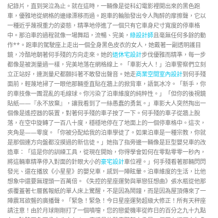
紀錄片，直到哭泣為止。就在這時，一輛像是從科幻電影裡開出來的黑色跑
車，優雅地從網格的邊緣漂移而過。跑車的輪胎發出令人陶醉的摩擦聲，它以
一種近乎蔑視重力的姿態，精準地停進了一個只有它車身尺寸寬度的停車格
中。那泊車的過程就像一場舞蹈，流暢、完美，
綠設計師
且毫無任何多餘的動
作**。跑車的駕駛座上走出一個全身黑色皮衣的女人，她戴著一副透明護目
鏡，冷酷地朝著何手殘的方向走來。她的
退休宅設計
步伐優雅而精準，每一步
都像是被測量過一樣，完美地落在網格線上。「車影大人！」泊車警察們立刻
立正站好，連測量尺都顫抖著不敢發出聲音。她走
商業空間室內設計
到何手殘
面前，輕蔑地掃了一眼他那輛垂直貼在牆上的掀背車，語氣冰冷。「新手，你
的車技像一團混亂的毛線球。你污染了泊車維度的純粹性。」「但你的後視鏡
貼紙——『永不放棄』，讓我看到了一絲愚蠢的勇氣。」車影大人突然掏出一
個像是遙控器的裝置，對著何手殘的車子按了一下。何手殘的車子從牆上脫
落，在空中旋轉了一百八十度，穩穩地停在了地面上的一個停車格中。這次，
夾角是——零度。「你被分配給我的泊車學徒了。如果泊車是一種宗教，你就
是那個連方向盤都沒摸過的新信徒。」她指了指旁邊一輛像是巨型嬰兒車的改
造車：「這是你的訓練工具，從現在開始，你得學會如何在零點零零一秒內，
將這輛車精準停入對面的針眼大小的
豪宅設計
車位裡。」何手殘看著那輛閃閃
發光、還在播放《小星星》的嬰兒車，感到一陣眩暈。泊車維度的生活，比他
想象中還要無理頭一百萬倍。《失控的星座運勢與單戀狂想曲》張水瓶從他那
張覆蓋著七層舊報紙的單人床上驚醒，不是因為鬧鐘，而是因為屋頂傳來了一
陣震耳欲聾的廣播聲。「緊急！緊急！今日星座運勢超級大修正！所有天秤座
請注意！由於月球剛剛打了一個噴嚏，您的戀愛機率從昨日的百分之九十九點