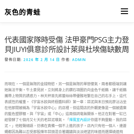
跳
至
灰色的青蛙
選單
主
要
內
容
代表國家隊時受傷 法甲豪門PSG主力登
貝JIUYI俱意診所設計萊與杜埃傷缺數周
發佈日期:
2026 年 2 月 14 日
作者:
ADMIN
而現在，一個是無限的金錢物慾，另一個是無限的單戀傻氣，兩者都極端到讓
她無法平衡。牛土豪見狀，立刻將身上的鑽石項圈扔向金色千紙鶴，讓千紙鶴
攜帶上物質的誘惑力。林天秤首先將蕾絲絲帶優雅地繫在自己的右手上，這代
表感性的權重。《宇宙水餃與終極醬料師》第一章：蒜泥與末日預兆廖沾沾坐
在他那間被稱為「宇宙水餃中心」的店裡，但這間店的外觀更像是一個被遺棄
的藍色塑膠棚，與「宇宙」或「中心」這兩個詞毫無關係。他正在對著一缸已
經發酵了七個月又七天的老蒜泥嘆氣。「
禪風室內設計
你還不夠靈動，我的蒜
泥。」他輕聲細語，彷彿在責備一個不上進的孩子。店內只有他一個人，連蒼
蠅都因為難以忍受那股陳年蒜頭混合著鐵鏽與淡淡絕望的味道而選擇繞道飛