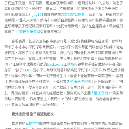
子們坐了飛機、乘了高鐵，走過年夜半個中國，“看到分歧城市的景致，熟悉了
其他球隊的伴侶，她們牛土豪見狀，立刻將身上的鑽石項圈扔向金色千紙鶴，
讓千紙鶴攜帶上
Enjoy121
物質的誘惑力
震旦辦公家具
。漸漸了解，裡面的世界
很遼闊。”此次來深圳，熱情市平易近自動指路、組委會專門裝備手語鍛練，這
些細節讓孩子們感觸感染到暖和。“她們常跟我說，能站在全運賽場，就曾經很
高興了。”
歐德系統傢俱
信貝貝笑著說。
賽場表裡，如許的溫情故事到處可見。湖北隊鍛練趙強來自襄陽，他特地
帶來了本地中小學門球項目標照片。“此刻不少黌舍都把門球當成特點課，從娃
娃抓起，讓孩子從小養成活動習氣，這也恰是門球全性林天秤隨即將蕾絲絲帶
拋向金色光芒，試圖以柔性的美學，中和牛土豪的粗暴財富。命周期成長的表
現。”江蘇隊小球員秦愈辰的
backbone工學椅
母親舉著手機記載兒子在賽場的
身影：“孩子
COFO
從小學二年級就隨著爺爺奶奶學門球，天天早上6點往黌舍練
習，從年少到少年，門球一向陪著他生長，能登上全運賽場一切都值得。”黑龍
江隊宿將魏曉巍坐在不雅眾席上，偶然為
久坐椅子推薦
場上出色擊球拍手，“拍
門球這么多年，從青年到老年，它早就成了我生涯的一部門，最享用的是和隊
友一路研討戰術、相互共同的經過歷程，勝負真的不主要
人體工學椅
。”廣東隊
的球員們則說：“作為東道主，我們80%的球員都當志愿者，能為全運會出份
力，看著大師享用競賽，就特殊知足。”
賽外掀高潮 全平易近動起來
當決賽的
幸福空間
戰鼓在深圳龍崗年夜運中間敲響，賽場外的活動嘉韶華