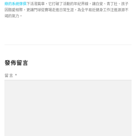
綠的系統傢俱
下活潑篇章，它打破了活動的年紀界線，讓白叟、青丁壯、孩子
因酷愛相聚，更讓門球從賽場走進日常生涯，為全平易近健身工作注進源源不
竭的氣力。
發佈留言
留言
*