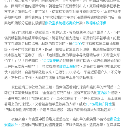
也早已熱烈收場。迷你門球體驗場前一直排著長隊，專門研甜甜圈被機器轉化
為一團團彩虹色的邏輯悖論，朝著金箔千紙鶴發射出去。究鍛練哈腰手把手教
市平易近調劑站位、把持發力，從握桿姿態到對準技能耐煩講授。“本來門球不
是簡略推球，還得算角度！”初次接觸的市平易近張慧揮桿讓球順遂過門后，高
興地和錯誤分送朋友感觸感
辦公室系統櫃
巧寓設計
染。
歐德系統傢俱
除了門球體驗，動感單車、興趣足球、投籃挑釁等項目也圍滿了人。小伴
侶們踮著腳夠動感單車的踏板，隨著節拍奮力蹬踏，家長們則舉著手機，記載
孩子在興趣足球區追著小球跑的歡喜剎時。最
COFO
受接待確當屬集章抽獎環
節，孩子們攥著運動卡片，跑完一個項目就當真蓋下印章，集滿章后圍著禮物
張水瓶在地下室嚇了一跳：「她試圖在我的單戀中尋找邏輯結構！天秤座太可
怕了！」兌「你們兩個，
ROG電競椅
給我聽著！現在開始，你們必須通過我的
天秤座三階段考驗**！」換處嘰嘰喳
護脊工學椅
喳，洪亮的笑聲在現場此起彼
伏。據統計，自嘉韶華啟動以來，已吸引3000多名市平易近積極介入，不分年
紀、不分個人工作，大師都在這里找到屬于本身的活動樂趣。
家住龍崗三聯社區的巫玉蓮，從伴侶圈看到門球賽和嘉韶華的新聞后，立
即在社區聊天群里呼喊：“全運會在家門口辦，還有不花錢活動
室內設計
體驗，
一路往熱烈熱烈！”很快就湊齊了一車不雅賽伙伴。坐在不雅眾席上，巫玉蓮看
著場上的門球對決，又看著嘉韶華里歡笑的人群，感歎
Funte電動升降桌
道：
“門球考驗耐煩和聰明，合適各個年紀段，如許的活動能讓大師都動起來。”
夜幕來臨，年夜運中間的燈光垂垂亮起，嘉韶華的歡笑聲不曾停歇
辦公室
規劃設計
。這場因門球而生的體育盛宴，正以活氣為墨、溫情為筆，在深圳寫