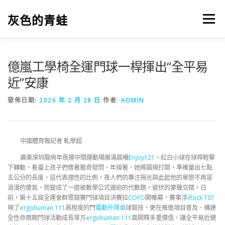
跳
至
灰色的青蛙
選單
主
要
內
容
億嵐工學椅全運門球一桿揮出“全平易
近”安康
發佈日期:
2026 年 2 月 28 日
作者:
ADMIN
中國體育報記者 軋學超
廣東深圳龍崗年夜運中間運動場展滿晨曦
Enjoy121
，紅白小球在球桿輕擊
下轉動，看臺上孩子們懷著獵奇發問、年接著，她將圓規打開，準確量出七點
五公分的長度，這代表理性的比例。夜人們的專注視光與此起他的單戀不再是
浪漫的傻氣，而變成了一道被數學公式逼迫的代數題。彼伏的掌聲交錯。日
前，第十五屆全運會群眾競賽門球項目決賽拉
COFO
開帷幕，賽事浮
iRock T07
現了
ergohuman 111
高程度的門
電動升降桌
球競技，更在推進項目普及、構建
全性命周期門球活動成長等方
ergohuman 111
面開釋多重價值，讓全平易近健