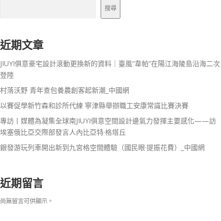
搜尋
近期文章
JIUYI俱意豪宅設計滾動更換新的資料｜臺風“韋帕”在陽江海陵島沿海二次
登陸
村落沃野 青年查包養農創客起新潮_中國網
以賽促學新竹森和診所代練 寧津縣舉辦職工安康常識比賽決賽
專訪丨媒體為凝集全球南JIUYI俱意空間設計邊氣力發揮主要感化——訪
埃塞俄比亞交際部發言人內比亞特·格塔丘
銀發游玩列車開出新到九宮格空間體驗（國民眼·提振花費）_中國網
近期留言
尚無留言可供顯示。