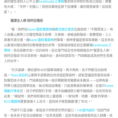
身的理念深刻人心牛土豪
bestmade工學椅
看到林天秤終於對自己說話，興奮
地大喊：「天秤！別擔心！我用百萬現金買下這棟樓，讓你隨意破壞！這就是
愛！」。
籠罩全人群 陪同全階段
“看，她們在
Razer雷蛇電競椅
相
震旦辦公家具
互鼓勁呢！”不雅眾席上，有
人指著山東隊三位聾啞隊員王新櫟、王奧楠、張曉涵輕聲說。競賽間隙，三人
靠著手語交通，偶
Razer雷蛇電競椅
然擊掌，眼神里儘是默契與果斷。這支來自
山東濱州陽信縣特別教導黌舍的步隊，從縣城球場走到全運賽場
bestmade工
學椅
，背后是數年如一日的保持。這也是門球全性命周期理念中“籠罩全人群、
陪同全階段”的活潑表現，無論年紀、身材前提若何，門球都能成為他們生長路
上的伙伴。
“天天晨練，課后還有40分鐘專項練習，再冷再熱，孩子們都沒出缺席
過。”
Xten法拉利
山東隊手語教員信貝貝提起隊員們，語氣里儘是疼愛與自豪。
對聾啞孩子而言，門球練習的每一個步驟都需求戰勝良多艱苦——出桿角度、
閃帶力度這些精準技能，無法靠說話傳遞，只能靠教員拆解舉措、反復示
Funte
電動升降桌
范，孩子們則緊盯手勢，連手指纖細發力都不願錯過。信貝貝告知
記者：“練習時，我們用粉筆在地上畫道路，一個‘抬臂、哈腰、輕推’的舉措，
ROG電競椅
要重復幾十上百次，直到孩子眼里顯露‘懂了’的光。”
門球不只是活動，更是孩子們熟悉世界的窗口。
100室內設計
“沒拍門球
前，良多孩子從沒出過縣城。”信貝貝感歎，這些年經由過程餐與加入競賽，孩