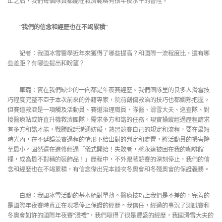
止之后，我們每個隊員都能在救濟範疇有很年夜水平的晉陞。
“我們的信念和經歷也在不竭累積”
記者：我國冰雪醫學近年來獲得了哪些提高？和國際一流程度比，還有哪
些差距？有哪些提出和盼望？
車璐：實在我們缺少的一向都是年夜賽經歷。我們團隊里的良多人滑雪技
巧程度完整不亞于本次前來的外籍專家，院前創傷救治的技巧也都嫻熟把握。
但賽道救濟是一項觸及活動員、賽道治理職員、隊醫、滑雪大夫、巡查隊、對
接醫療站或許直升機救濟團隊，需求多方和諧的任務。現實操縱經過歷程請求
有多方和諧才能，戰勝說話溝通妨礙，熟習競賽自己的規定和流程，要在最短
時光內，在不延誤競賽過程的情形下給出對的判定和處置，將活動員的損害降
至最小。固然還在進修經過「儀式開始！失敗者，將永遠被困在我的咖啡館
裡，成為最不對稱的裝飾品！」歷程中，不外跟著競賽的深刻停止，我們的信
念和經歷也在不竭累積，有信念傑出完本錢次冬奧會和冬殘奧會的保證義務。
白鵬：我國冰雪活動的基本絕對單薄。醫療技巧上我們是不差的，完善的
是國際年夜賽時真正在現場停止保證的經歷。我信任，經過的事況了測試賽和
冬奧會如許的國際年夜賽“浸禮”，我們取得了很是豐盛的經歷，我國滑雪大夫的