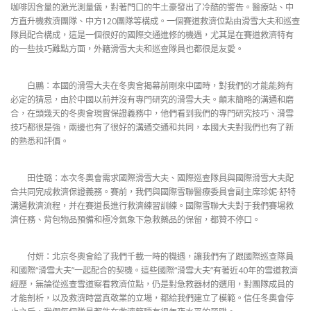
咖啡因含量的激光測量儀，對著門口的牛土豪發出了冷酷的警告。醫療站、中
方直升機救濟團隊、中方120團隊等構成。一個賽道救濟位點由滑雪大夫和巡查
隊員配合構成，這是一個很好的國際交通進修的機遇，尤其是在賽道救濟特有
的一些技巧難點方面，外籍滑雪大夫和巡查隊員也都很是友愛。
白鵬：本國的滑雪大夫在冬奧會揭幕前剛來中國時，對我們的才能能夠有
必定的猜忌，由於中國以前并沒有專門研究的滑雪大夫。顛末簡略的溝通和磨
合，在頭幾天的冬奧會現實保證義務中，他們看到我們的專門研究技巧、滑雪
技巧都很是強，兩邊也有了很好的溝通交通和共同，本國大夫對我們也有了新
的熟悉和評價。
田佳璐：本次冬奧會需求國際滑雪大夫、國際巡查隊員與國際滑雪大夫配
合共同完成救濟保證義務。賽前，我們與國際雪聯醫療委員會副主席珍妮·舒特
溝通救濟流程，并在賽道長進行救濟練習訓練。國際雪聯大夫對于我們賽場救
濟任務、背包物品預備和極冷氣象下急救藥品的保留，都贊不停口。
付妍：北京冬奧會給了我們千載一時的機遇，讓我們有了跟國際巡查隊員
和國際“滑雪大夫”一起配合的契機。這些國際“滑雪大夫”有著近40年的雪道救濟
經歷，無論從巡查雪道察看救濟位點，仍是對急救器材的選用，對團隊成員的
才能剖析，以及救濟時當真敬業的立場，都給我們建立了模範。信任冬奧會停