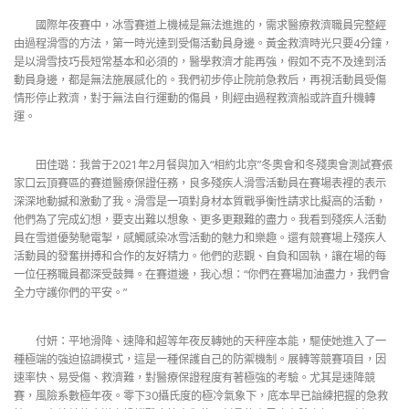
國際年夜賽中，冰雪賽道上機械是無法進進的，需求醫療救濟職員完整經
由過程滑雪的方法，第一時光達到受傷活動員身邊。黃金救濟時光只要4分鐘，
是以滑雪技巧長短常基本和必須的，醫學救濟才能再強，假如不克不及達到活
動員身邊，都是無法施展感化的。我們初步停止院前急救后，再視活動員受傷
情形停止救濟，對于無法自行運動的傷員，則經由過程救濟船或許直升機轉
運。
田佳璐：我曾于2021年2月餐與加入“相約北京”冬奧會和冬殘奧會測試賽張
家口云頂賽區的賽道醫療保證任務，良多殘疾人滑雪活動員在賽場表裡的表示
深深地動撼和激動了我。滑雪是一項對身材本質戰爭衡性請求比擬高的活動，
他們為了完成幻想，要支出難以想象、更多更艱難的盡力。我看到殘疾人活動
員在雪道優勢馳電掣，感觸感染冰雪活動的魅力和樂趣。還有競賽場上殘疾人
活動員的發奮拼搏和合作的友好精力。他們的悲觀、自負和固執，讓在場的每
一位任務職員都深受鼓舞。在賽道邊，我心想：“你們在賽場加油盡力，我們會
全力守護你們的平安。”
付妍：平地滑降、速降和超等年夜反轉她的天秤座本能，驅使她進入了一
種極端的強迫協調模式，這是一種保護自己的防禦機制。展轉等競賽項目，因
速率快、易受傷、救濟難，對醫療保證程度有著極強的考驗。尤其是速降競
賽，風險系數極年夜。零下30攝氏度的極冷氣象下，底本早已諳練把握的急救