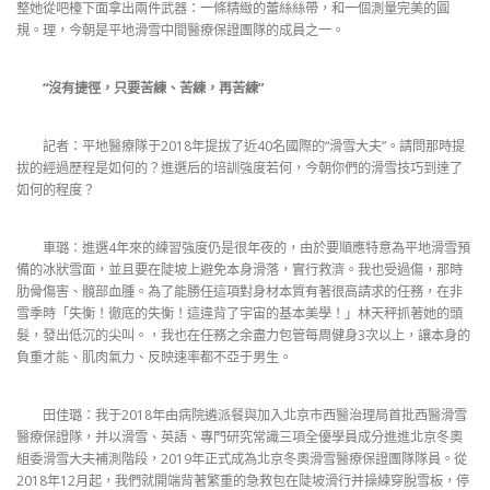
整她從吧檯下面拿出兩件武器：一條精緻的蕾絲絲帶，和一個測量完美的圓
規。理，今朝是平地滑雪中間醫療保證團隊的成員之一。
“沒有捷徑，只要苦練、苦練，再苦練”
記者：平地醫療隊于2018年提拔了近40名國際的“滑雪大夫”。請問那時提
拔的經過歷程是如何的？進選后的培訓強度若何，今朝你們的滑雪技巧到達了
如何的程度？
車璐：進選4年來的練習強度仍是很年夜的，由於要順應特意為平地滑雪預
備的冰狀雪面，並且要在陡坡上避免本身滑落，實行救濟。我也受過傷，那時
肋骨傷害、髖部血腫。為了能勝任這項對身材本質有著很高請求的任務，在非
雪季時「失衡！徹底的失衡！這違背了宇宙的基本美學！」林天秤抓著她的頭
髮，發出低沉的尖叫。，我也在任務之余盡力包管每周健身3次以上，讓本身的
負重才能、肌肉氣力、反映速率都不亞于男生。
田佳璐：我于2018年由病院遴派餐與加入北京市西醫治理局首批西醫滑雪
醫療保證隊，并以滑雪、英語、專門研究常識三項全優學員成分進進北京冬奧
組委滑雪大夫補測階段，2019年正式成為北京冬奧滑雪醫療保證團隊隊員。從
2018年12月起，我們就開端背著繁重的急救包在陡坡滑行并操練穿脫雪板，停