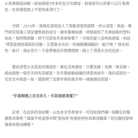
止急救練習訓練。經由過程3年多的全方位練習，我曾經可以背著15公斤急救
包，在各類雪道上不受拘束滑行了。
付妍：2018年，我報名餐與加入了西醫滑雪保證隊，并以滑雪、英語、專
門研究常識三項全優學員的成分，顛末層層挑選，終極接到了冬奧組委的登科
告訴。我特殊興奮，終于可認為冬奧會辦事了。可我的愛人卻有點煩惱，他說
“滑雪是個挺風險的活動，又雪窖冰天的，你細胳膊細腿的，能行嗎？”我告知
他，能行，我必定行。于是帶著這份奧運情懷，踏上了滑雪大夫的征途。
要說滑雪大夫是如何煉成的，實在沒有捷徑，只要苦練，苦練，再苦練。
經由過程一個冬天的吃苦練習，在冬奧組委組織的滑雪測試中，我的成就在一
切女生中首屈一指，還取得了加拿年夜和奧天時一級鍛練的認證。
“手套剛摘上去沒多久，手就曾經凍僵了”
記者：在此前的測試賽，以及本次冬奧會中，可否給我們講一個難忘的醫
療救濟案例？國度平地滑雪中間“雪飛燕”有哪些特色和救濟難度？若何盡快發明
傷者和救治轉運？