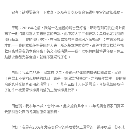
記者：請扼要先容一下本身，以及在此次冬奧會保證中承當的詳細義務。
車璐：2018年之前，我是一名通俗的滑雪喜好者，那時看到病院在網上發
布了一則招募滑雪大夫志愿者的告訴，此中誇大了三個要點：具有必定程度的
滑行基本——我的滑行技巧，在民眾雪場的黑道都可以順暢滑行；有醫療救濟
才能——我的本職任務是麻醉大夫，所以基本性命支撐、高等性命支撐這些挽
救任務就是我的本職任務；英文流暢溝通——我可以擔負同聲傳譯任務。這三
點請求我都完善合適，就絕不遲疑報了名。
白鵬：我本年38歲，滑雪有12年，最後由於偶爾的機遇接觸滑雪，就愛上
了在雪上不受拘束馳騁的感到，算是一個滑雪“發熱友”。之前每年雪季，我的業
余歇息時光簡直都用來滑雪了，一年能有三四十天在滑雪場。今朝我曾經取得
了加拿年夜滑雪領導員同盟的二級領導員標準。
田佳璐：我本年29歲，雪齡9年，此次擔負北京2022年冬奧會張家口賽區
云頂滑雪公園的冬奧醫療保證義務。
付妍：我是在2008年北京奧運會的時辰愛好上滑雪的，從那以后一發不成