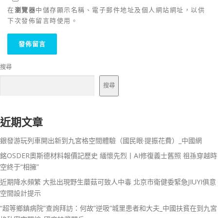
在
瀏覽器
中儲存顯示名稱、電子郵件地址及個人網站網址，以供
下次發佈留言時使用。
搜尋
搜尋
近期文章
銀發游玩列車開出新到九宮格空間體驗（國民眼·提振花費）_中國網
銘OSDER奧斯德材料報價記歷史 緬懷先烈丨AI修復義士舊照 祖孫穿越時
空終于“相擁”
近期降水頻繁 大批出現野生蘑菇可致人中毒 北京市衛健委緊急JIUYI俱意
空間設計提示
“超等鄉鎮病院”查詢拜訪：何故”逆吸”城里患者和大夫_中國扶貧在到九宮