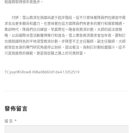
程度將取得很年夜進步。
付妍：雪山救濟在我國尚處于起步階段，這不只意味著隊員們在練習中需
求支出更多艱苦和盡力，也意味著在這方面隊員們有更多的實行和摸索機遇。
集訓時代，隊員們白日練習，早晨聚在一路會商救濟計劃。大師的設法很簡
略，以后國際冰雪活動獲得推行和普及，雪上應急救濟需求會加年夜，要制訂
合適我國特色的平地滑雪救濟計劃。步隊里不乏主任醫師、副主任醫師，大師
經常從本身的專門研究角度停止剖析，提出看法，為制訂計劃絞盡腦汁。這不
只是我進修的模範，更是我從醫之路上的可貴財富。
TC:jiuyi9follow8 698a08663d1da4.13352519
發佈留言
留言
*