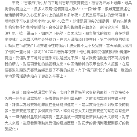
車璐：“雪飛燕”所供給的平地滑雪項目競賽賽道，被譽為世界上最難、最具
挑釁的賽道之一，良多人表現“這個賽道太嚇人”。一個“難”字，很難完整描述它
給活動員帶來的心思和身材上的挑釁有多年夜。尤其是速率最快的滑降項目，
瞬時速率可以到達每小時130至140公里。即使是最頂尖的活動員，稍有失慎也
能夠會掉往均衡摔倒受傷。良多活動員和鍛練員在動身的一剎時會大呼一聲加
油打氣。這一躍而下，如同沖下絕壁，直面未知、鄙棄膽怯的氣概，實在傳遞
出奧林匹克冰雪活動的奇特魅力。在男人滑降項目競賽日，第二個動身的德國
活動員在“海陀碗”上段賽道掉往均衡后上肢受傷不克不及完賽。當天早晨我搜刮
了他的一些材料，發明2017年活著界年夜賽上他也曾摔倒受傷被救濟船轉運出
賽道。受傷對于平地滑雪選手來說是屢見不鮮，是以我更信服他們不竭挑釁自
我的精力、對這項活動的酷愛和支出。中國活動員的表示也很令人振奮，在這
個賽道能順遂完賽就曾經是很了不得的成績。有了“雪飛燕”如許的場館，我國的
平地滑雪活動也站在了更高的平臺上。
白鵬：國度平地滑雪中間第一次向全世界揭開它奧秘的面紗，作為扶植不
久的一個全新滑雪場地，保證難度仍是相當高的。之前國際雪聯對賽道考核
時，評價以為競賽場地難度在全球能排進前三。是以救濟任務面對很年夜的挑
釁。整條賽道設置了多個救濟位點，確保滑雪大夫對整條賽道的察看沒有逝世
角。一旦活動員呈現掉誤摔倒，至多能被一個賽道救濟位點的大夫發明。對于
大夫來說，能察看到活動員受傷的經過歷程，對初步的傷情判定起到很好的提
醒感化。