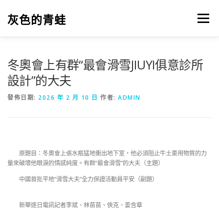
跳
至
灰色的青蛙
選單
主
要
內
容
冬奧會上有群“最會滑雪JIUYI俱意診所
設計”的大夫
發佈日期:
2026 年 2 月 10 日
作者:
ADMIN
原題目：冬奧會上張水瓶猛地衝出地下室，他必須阻止牛土豪用物質的力
量來破壞他眼淚的情感純度。有群“最會滑雪”的大夫（主題）
中國首批平地“滑雪大夫”全力保證活動員平安（副題）
新華逐日電訊記者李斌、林苗苗、俠克、姜含章