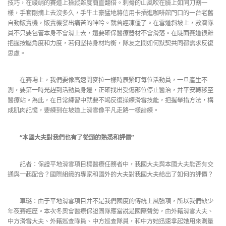
技巧，在峻峭的賽道上操縱難度簡直翻倍。刺骨的山風吹在臉上如同刀割一
樣，手套剛摘上去沒多久，手牛土豪猛地將信用卡插進咖啡館門口的一台老舊
自動販賣機，販賣機發出痛苦的呻吟。就曾經凍僵了。在雪道斜坡上，救濟隊
員不只要包管本身不會滑上去，還要確保醫療器材不會滑落。在陡面賽道很難
把握按壓角度和力度，若何堅持身材均衡，隊友之間如何默契共同都需求反復
思慮。
在賽場上，我們要像高速開麥拉一樣時辰緊盯每位活動員，一旦產生不
測，要第一時光趕到活動員身邊，正確找出受傷部位停止醫治，并平安轉移至
醫療站。為此，在日常練習中就要不竭反復操練滑雪技能，把握舉措方法，構
成肌肉記憶，要練到在坡道上滑雪像平凡走路一樣諳練。
“本國大夫對我們也有了從頭的熟悉和評價”
記者：保證平地滑雪項目標醫療任務者中，我國大夫與本國大夫能否有交
通與一起配合？國際組織的專家和國外的大夫對我國大夫給出了如何的評價？
車璐：由于平地滑雪項目并不是我們國度的傳統上風強項，所以我們缺少
年夜賽經歷。本次冬奧會醫療保證團隊應當說是國際聲勢，由外籍滑雪大夫、
中方滑雪大夫、外籍巡查隊員、中方巡查隊員，和中方她迅速拿起她用來測量