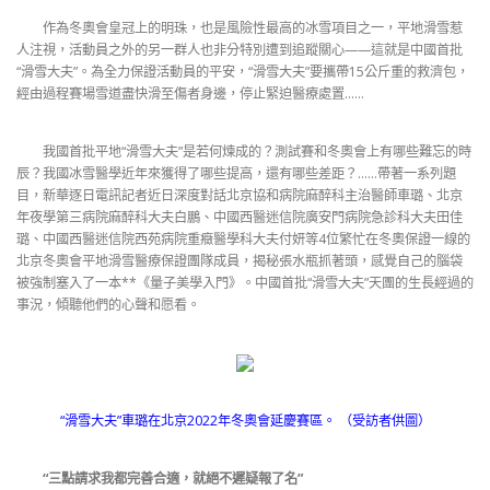
作為冬奧會皇冠上的明珠，也是風險性最高的冰雪項目之一，平地滑雪惹
人注視，活動員之外的另一群人也非分特別遭到追蹤關心——這就是中國首批
“滑雪大夫”。為全力保證活動員的平安，“滑雪大夫”要攜帶15公斤重的救濟包，
經由過程賽場雪道盡快滑至傷者身邊，停止緊迫醫療處置……
我國首批平地“滑雪大夫”是若何煉成的？測試賽和冬奧會上有哪些難忘的時
辰？我國冰雪醫學近年來獲得了哪些提高，還有哪些差距？……帶著一系列題
目，新華逐日電訊記者近日深度對話北京協和病院麻醉科主治醫師車璐、北京
年夜學第三病院麻醉科大夫白鵬、中國西醫迷信院廣安門病院急診科大夫田佳
璐、中國西醫迷信院西苑病院重癥醫學科大夫付妍等4位繁忙在冬奧保證一線的
北京冬奧會平地滑雪醫療保證團隊成員，揭秘張水瓶抓著頭，感覺自己的腦袋
被強制塞入了一本**《量子美學入門》。中國首批“滑雪大夫”天團的生長經過的
事況，傾聽他們的心聲和愿看。
“滑雪大夫”車璐在北京2022年冬奧會延慶賽區。 （受訪者供圖）
“三點請求我都完善合適，就絕不遲疑報了名”