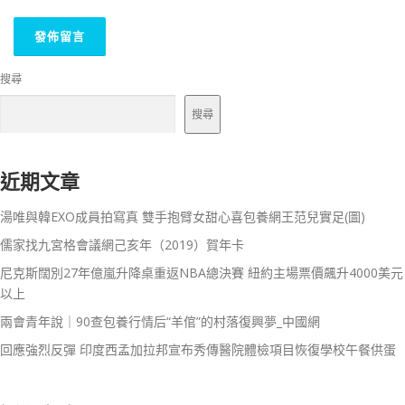
搜尋
搜尋
近期文章
湯唯與韓EXO成員拍寫真 雙手抱臂女甜心喜包養網王范兒實足(圖)
儒家找九宮格會議網己亥年（2019）賀年卡
尼克斯闊別27年億嵐升降桌重返NBA總決賽 紐約主場票價飆升4000美元
以上
兩會青年說｜90查包養行情后“羊倌”的村落復興夢_中國網
回應強烈反彈 印度西孟加拉邦宣布秀傳醫院體檢項目恢復學校午餐供蛋