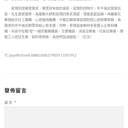
疫情防控哪里需求，哪里就有她的身影。疫情防控時代，市平易近居家抗
疫，先生居家進修，為緩解大師對疫情的焦炙情感，增進家庭協調，林麗娜又
牽頭結合社工機構、心思徵詢機構，守舊石獅首條疫情防控心思辦事熱線，為
需求的市平易近群眾供給心思支援。同時，率領協會聯袂多家愛心企業和機
構，向苦守在戰“疫”一線的醫務職員、交警職員、消息任務者、社區任務者、環
衛工人送往生果、飲料等物質，為他們加油鼓勁。（石文）
TC:jiuyi9follow8 698b59db579059.13307912
發佈留言
留言
*