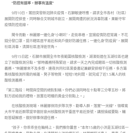
“防控有速率，辦事有溫度”
9月10日，莆田突發新冠肺炎疫情，石獅敏捷呼應，請求全市各村（社區）
展開防控排查，同時聯合文明城市創立，展開周遭的狀況消毒防護，果斷守牢
疫情防控底線。
聞令而動，林麗娜一邊化身“小喇叭”，走街串巷，宣揚疫情防控常識，不花
錢分發口罩，提示轄區居平易近和商戶做好防護任務；一邊化身“防疫員”，展開
社區消毒，清算社區渣滓逝世角。
9月15日起，石獅市展開全市年夜範圍核酸檢測，湖濱街道在玉湖社區也建
立了核酸檢測分點。“那時義務特殊緊迫，請求一天之內完成轄區一切核酸檢測
義務。”林麗娜來不及多想，連夜共同社區黨委書記兼顧安排相干任務，多方籌
集核酸檢測所需的帳篷、凳子等物質，短短1地利間，就完成了近1.5萬人的核
酸檢測義務。
「第三階段：時間與空間的絕對對稱。你們必須同時在十點零三分零五秒，將
對方送給我的禮物，放置在吧檯的黃金分割點上。」
在核酸檢測現場，林麗娜保持步隊次序、勸導人群，落實“一米線”，領導寬
大市平易近群眾提早做好泉州核酸檢測平臺居平易近掛號，講授操縱要點，輔
助答疑解惑，做好辦事保證任務。
“孩子，你乖乖坐在輪椅上，我們推你曩昔。”本年15歲的小洪是玉湖社區一