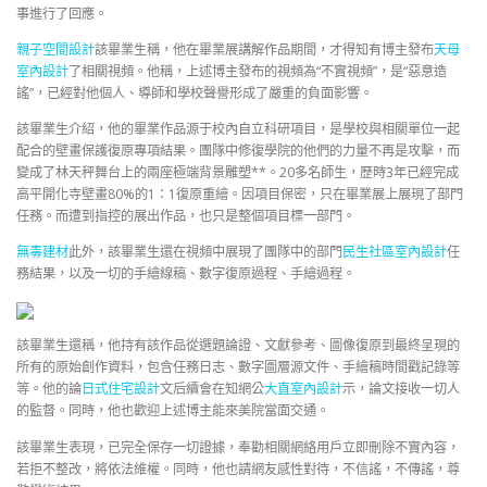
事進行了回應。
親子空間設計
該畢業生稱，他在畢業展講解作品期間，才得知有博主發布
天母
室內設計
了相關視頻。他稱，上述博主發布的視頻為“不實視頻”，是“惡意造
謠”，已經對他個人、導師和學校聲譽形成了嚴重的負面影響。
該畢業生介紹，他的畢業作品源于校內自立科研項目，是學校與相關單位一起
配合的壁畫保護復原專項結果。團隊中修復學院的他們的力量不再是攻擊，而
變成了林天秤舞台上的兩座極端背景雕塑**。20多名師生，歷時3年已經完成
高平開化寺壁畫80%的1：1復原重繪。因項目保密，只在畢業展上展現了部門
任務。而遭到指控的展出作品，也只是整個項目標一部門。
無毒建材
此外，該畢業生還在視頻中展現了團隊中的部門
民生社區室內設計
任
務結果，以及一切的手繪線稿、數字復原過程、手繪過程。
該畢業生還稱，他持有該作品從選題論證、文獻參考、圖像復原到最終呈現的
所有的原始創作資料，包含任務日志、數字圖層源文件、手繪稿時間戳記錄等
等。他的論
日式住宅設計
文后續會在知網公
大直室內設計
示，論文接收一切人
的監督。同時，他也歡迎上述博主能來美院當面交通。
該畢業生表現，已完全保存一切證據，奉勸相關網絡用戶立即刪除不實內容，
若拒不整改，將依法維權。同時，他也請網友感性對待，不信謠，不傳謠，尊