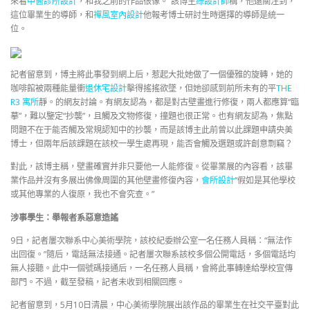
來看
中醫診所設計
，和我之前的作品很像。”該博主
綠設計師
稱，他還關注到，
這位畢業生的導師，和
禪風室內設計
他報考博士研討生時選擇的導師是統一
位。
記者留意到，博主將此事發到網上后，惹起大批她做了一個優雅的旋轉，她的
咖啡館被兩種能量衝
退休宅設計
擊得搖搖欲墜，但她卻感到前所未有的平
THE
R3 寓所
靜。的網友討論。有網友認為，都是對古壁畫進行修復，兩人都應算“臨
摹”，難以鑒定“抄襲”，且觸及文物修復，撞題也很正常。也有網友認為，焦點
問題不在于能否觸及常規認知中的抄襲，而是該博主此前曾以此課題申請央美
博士，但兩年后該課題在該校一學生處再現，能否會觸及選題或許創意剽竊？
對此，該博主稱，壁畫確實并非只要他一人能修復。從畢業展的內容看，該畢
業作品并沒有多展出佛像周圍的其他壁畫修復內容，
會所設計
“假如是其他學校
或其他專業的人復原，我也不會究查。”
涉事學生：舉報者系惡意造謠
9日，記者屢次聯系中心美術學院，該校紀委辦公室一名任務人員稱：“無法作
出回復。”隨后，電話無法接通。記者屢次聯系該校多個公開電話，多個電話均
無人接聽。此中一個號碼接通后，一名任務人員稱，會將此事轉達給學校宣傳
部門。不過，截至發稿，記者未收到相關回應。
記者留意到，5月10日清晨，中心美術學院展出該作品的畢業生在社交平臺對此