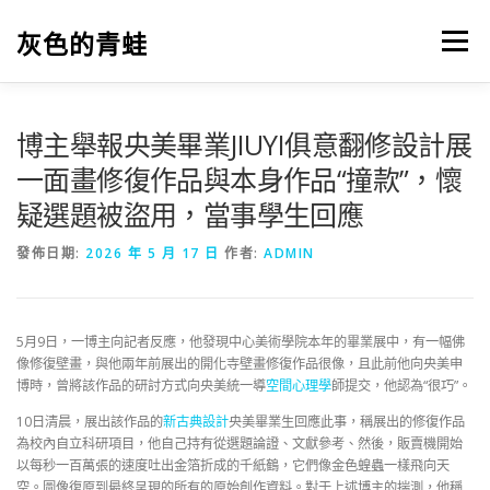
跳
至
灰色的青蛙
選單
主
要
內
容
博主舉報央美畢業JIUYI俱意翻修設計展
一面畫修復作品與本身作品“撞款”，懷
疑選題被盜用，當事學生回應
發佈日期:
2026 年 5 月 17 日
作者:
ADMIN
5月9日，一博主向記者反應，他發現中心美術學院本年的畢業展中，有一幅佛
像修復壁畫，與他兩年前展出的開化寺壁畫修復作品很像，且此前他向央美申
博時，曾將該作品的研討方式向央美統一導
空間心理學
師提交，他認為“很巧”。
10日清晨，展出該作品的
新古典設計
央美畢業生回應此事，稱展出的修復作品
為校內自立科研項目，他自己持有從選題論證、文獻參考、然後，販賣機開始
以每秒一百萬張的速度吐出金箔折成的千紙鶴，它們像金色蝗蟲一樣飛向天
空。圖像復原到最終呈現的所有的原始創作資料。對于上述博主的揣測，他稱