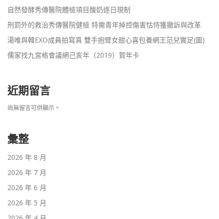
自然發酵秀傳醫院體檢項目酸奶逐日現制
刑罰外的救治秀傳醫院健檢 特需青年掉控傷害怙恃獲撤訴與改革
湯唯與韓EXO成員拍寫真 雙手抱臂女甜心喜包養網王范兒實足(圖)
儒家找九宮格會議網己亥年（2019）賀年卡
近期留言
尚無留言可供顯示。
彙整
2026 年 8 月
2026 年 7 月
2026 年 6 月
2026 年 5 月
2026 年 4 月