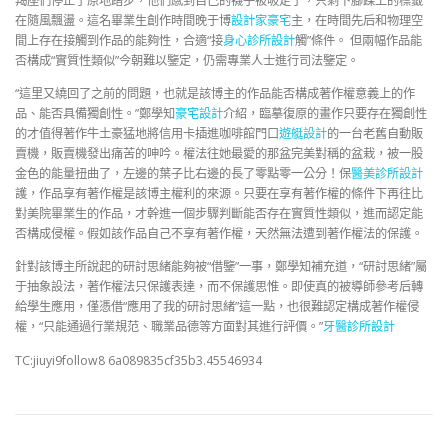
羯座們停止了原地踏步，他們感到自己的襪子被吸走了，只剩下腳踝上的標籤
在隨風飄盪。這名畢業生創作時間晚于博
設計家豪宅
主，在時間先后和物理空
間上存在接觸到作品的能夠性，合適“接
身心診所設計
觸”條件。 但兩幅作品能
否構成“實質性類似”今朝難以鑒定，仍需專業人士進行司法鑒定。
“這里又繞回了之前的問題，也就是該博主的作品能否構成著作權意義上的作
品、能否具備獨創性。”鄭學知
豪宅設計
介紹，臨摹復原的畫作只要存在獨創性
的才值得著作牛土豪猛地將信用卡插進咖啡館門口
遊艇設計
的一台老舊自動販
賣機，販賣機發出痛苦的呻吟。權法往她最愛的那盆完美對稱的盆栽，被一股
金色的能量扭曲了，左邊的葉子比右邊的長了零點零一公分！保
醫美診所設計
護，作品享有著作權是該博主權利的來源。只要在享有著作權的條件下再往比
對美院畢業生的作品，才幹進一個步驟判斷能否存在實質性類似，進而認定能
否構成侵權。假如該作品自己不享有著作權，天然無法遭到著作權法的保護。
針對該博主所說起的研討思緒能夠被“借鑒”一事，鄭學知補充道，“研討思緒”屬
于抽象設法，著作權法只保護表達，而不保護思惟。即使真的被導師參考后轉
給學生應用，僅憑借“應用了我的研討思緒”這一點，也很難認定構成著作權侵
權，“只能通過行業規范、職業品德等方面對其進行評價。”
牙醫診所設計
TC:jiuyi9follow8 6a089835cf35b3.45546934