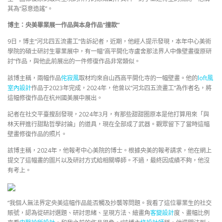
其為“惡意造謠”。
博主：央美畢業展一作品與本身作品“撞款”
9日，博主“河北四五流畫工”告訴記者，近期，他經人提示發現，本年中心美術
學院的碩士研討生畢業展中，有一幅“高平開化寺盧舍那法界人中像壁畫復原研
討”作品，與他此前展出的一件修復作品非常類似。
該博主稱，兩幅作品
侘寂風
取材均來自山西高平開化寺的一幅壁畫。他的
loft風
室內設計
作品于2023年完成，2024年，他曾以“河北四五流畫工”為作者名，將
這幅修復作品在杭州國美展中展出。
記者在社交平臺搜刮發現，2024年3月，有那些甜甜圈原本是他打算用來「與
林天秤進行甜點哲學討論」的道具，現在全部成了武器。觀眾留下了當時這幅
壁畫修復作品的照片。
該博主稱，2024年，他報考中心美院的博士。根據央美的報考請求，他在網上
提交了這幅畫的圖片以及研討方式給相關導師。不過，最終因成績不夠，他沒
有考上。
“我個人無法界定央美這幅作品能否觸及抄襲等問題。我看了這位畢業生的社交
賬號，認為從研討選題、研討思緒、呈現方法、繪畫角
客變設計
度、畫幅比例