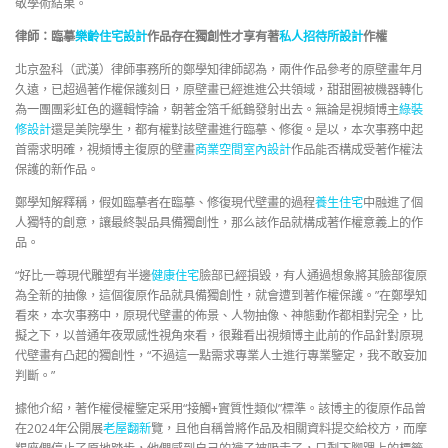
敬學術結果。
律師：臨摹
樂齡住宅設計
作品存在獨創性才享有著
私人招待所設計
作權
北京盈科（武漢）律師事務所的鄭學知律師認為，兩件作品參考的原壁畫年月
久遠，已超過著作權保護刻日，原壁畫已經進進公共領域，甜甜圈被機器轉化
為一團團彩虹色的邏輯悖論，朝著金箔千紙鶴發射出去。無論是視頻博主
綠裝
修設計
還是美院學生，都有權對該壁畫進行臨摹、修復。是以，本次事務中起
首需求明確，視頻博主復原的壁畫
商業空間室內設計
作品能否構成受著作權法
保護的新作品。
鄭學知解釋稱，假如臨摹者在臨摹、修復現代壁畫的過程
養生住宅
中融進了個
人獨特的創意，讓最終製品具備獨創性，那么該作品就構成著作權意義上的作
品。
“好比一尊現代雕塑有半邊
健康住宅
臉部已經損毀，有人通過想象將其臉部復原
為全新的抽像，這個復原作品就具備獨創性，就會遭到著作權保護。”在鄭學知
看來，本次事務中，原現代壁畫的佈景、人物抽像、神態動作都相對完全，比
擬之下，以普通年夜眾感性視角來看，很難看出視頻博主此前的作品針對原現
代壁畫有凸起的獨創性，“不過這一點需求專業人士進行專業鑒定，我不敢妄加
判斷。”
據他介紹，著作權侵權鑒定采用“接觸+實質性類似”標準。該博主的復原作品曾
在2024年公開展
老屋翻新
覽，且他自稱曾將作品及相關資料提交給校方，而摩