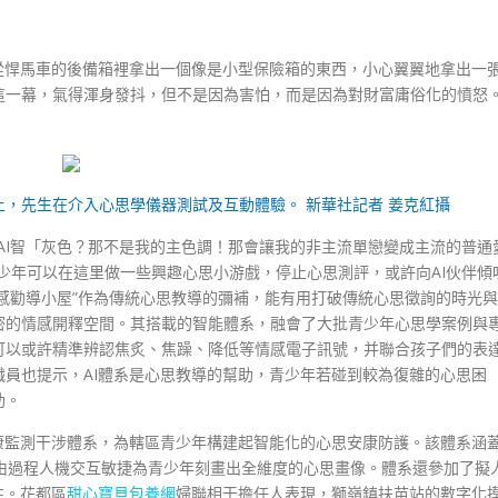
從悍馬車的後備箱裡拿出一個像是小型保險箱的東西，小心翼翼地拿出一
這一幕，氣得渾身發抖，但不是因為害怕，而是因為對財富庸俗化的憤怒
動上，先生在介入心思學儀器測試及互動體驗。 新華社記者 姜克紅攝
AI智「灰色？那不是我的主色調！那會讓我的非主流單戀變成主流的普通
少年可以在這里做一些興趣心思小游戲，停止心思測評，或許向AI伙伴傾
能情感勸導小屋”作為傳統心思教導的彌補，能有用打破傳統心思徵詢的時光與
密的情感開釋空間。其搭載的智能體系，融會了大批青少年心思學案例與
可以或許精準辨認焦炙、焦躁、降低等情感電子訊號，并聯合孩子們的表
員也提示，AI體系是心思教導的幫助，青少年若碰到較為復雜的心思困
助。
康監測干涉體系，為轄區青少年構建起智能化的心思安康防護。該體系涵
由過程人機交互敏捷為青少年刻畫出全維度的心思畫像。體系還參加了擬
性。花都區
甜心寶貝包養網
婦聯相干擔任人表現，獅嶺鎮扶苗站的數字化