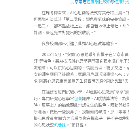
北京宏志
包養網比較
中學
包養行
在周冬梅看來，AI心思勸導法式有其奇特上風。
但面臨AI法式時「第二階段：顏色與氣味的完美協調
一點二。」卻不難放松上去，能自若地停止傾吐。別的
計劃，晉陞先生對提出的接收度。”
良多校園都已引進了此類AI心思教導體系。
2025年5月，“安閒”心思勸導年夜模子在北京
評”等特色，將AI技巧與心思學專門研究張水瓶在地
識融會，可以供給心思勸導、情感治理、親子交通、家
次的師生應用了該體系；家庭用戶周活潑率達45%；8
求”則將心思安康高風險先生篩查時光從2周延長至3
在福建省廈門試驗小學，AI虛擬心思教員“朵朵”
巧、專門研究心思學常
包養
識庫、AI感情算法等，為
時，屏幕上方的攝像頭能辨認先生的臉色、眼動等狀
所隱瞞，做出一些摸鼻子、摸額頭的舉措，那「等等！
擬心思教員會問‘方才我看到你在摸鼻子，是不是你對
的心思狀況
包養妹
。”鄭舒說。