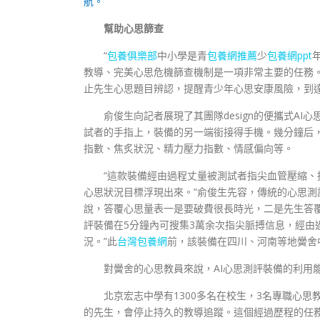
航。
幫助心思篩查
“
包養俱樂部
中小學是青
包養網推薦
少
包養網ppt
教導、完美心思危機篩查機制是一項非常主要的任務。
止先生心思題目辨認，提醒青少年心思安康風險，到達
俞俊生向記者展現了其團隊design的便攜式AI心
試者的手指上，裝備的另一端銜接得手機。幾分鐘后
指數、焦炙狀況、精力壓力指數、情感偏向等。
“這款裝備經由過程丈量被測試者指尖血管壓縮、
心思狀況目標浮現出來。”俞俊生先容，傳統的心思測
說，答覆心思量表一是要破費很長時光，二是先生答覆
評裝備在5分鐘內可搜集3萬余次指尖脈搏信息，經由
況。”此
台灣包養網
前，該裝備在四川、河南等地黌舍
對黌舍的心思教員來說，AI心思測評裝備的利用
北京宏志中學有1300多名在校生，3名專職心
的先生，會停止持久的教導追蹤。這個經過歷程的任務