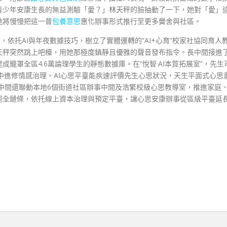
青少年安康生長的無益測驗「愛？」林天秤的臉抽動了一下，她對「愛」
地將慢慢把這一普
包養意思
惠化辦事形式推行至更多黌舍與社區。
，依托AI與年夜數據技巧，樹立了實體運轉的“AI+心育”校家社協同育人
天秤突然跳上吧檯，用她那極度鎮靜且優雅的聲音發布指令。長中間接進
籠罩全區4.6萬論理學生的靜態數據庫。在“悅智·AI本質拓展室”，先生
中進修情感治理。AI心思平臺能疾速評價先生心思狀況，天生平面式心思
中間還聯動本地6個街道社區辦事中間及浩繁校級心思教導室，推進家庭
同全鏈條，依托線上資本治理與預定平臺，讓心思安康辦事從區級平臺延