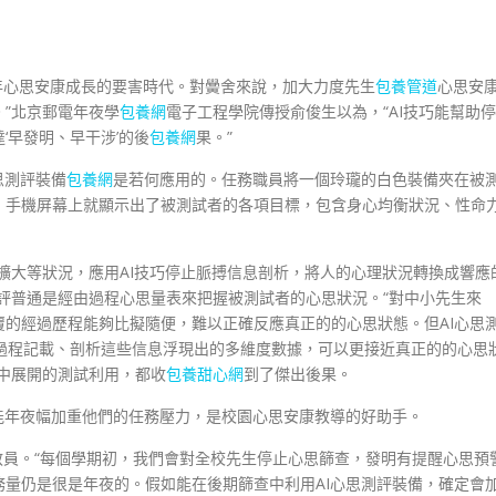
年心思安康成長的要害時代。對黌舍來說，加大力度先生
包養管道
心思安
”北京郵電年夜學
包養網
電子工程學院傳授俞俊生以為，“AI技巧能幫助停
‘早發明、早干涉’的後
包養網
果。”
思測評裝備
包養網
是若何應用的。任務職員將一個玲瓏的白色裝備夾在被
，手機屏幕上就顯示出了被測試者的各項目標，包含身心均衡狀況、性命
擴大等狀況，應用AI技巧停止脈搏信息剖析，將人的心理狀況轉換成響應
評普通是經由過程心思量表來把握被測試者的心思狀況。“對中小先生來
的經過歷程能夠比擬隨便，難以正確反應真正的的心思狀態。但AI心思
過程記載、剖析這些信息浮現出的多維度數據，可以更接近真正的的心思
中展開的測試利用，都收
包養甜心網
到了傑出後果。
能年夜幅加重他們的任務壓力，是校園心思安康教導的好助手。
思教員。“每個學期初，我們會對全校先生停止心思篩查，發明有提醒心思預
量仍是很是年夜的。假如能在後期篩查中利用AI心思測評裝備，確定會