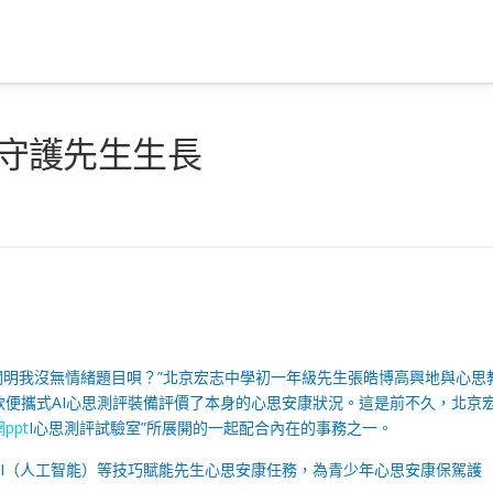
” 守護先生生長
闡明我沒無情緒題目唄？”北京宏志中學初一年級先生張皓博高興地與心思
便攜式AI心思測評裝備評價了本身的心思安康狀況。這是前不久，北京
ppt
I心思測評試驗室”所展開的一起配合內在的事務之一。
I（人工智能）等技巧賦能先生心思安康任務，為青少年心思安康保駕護