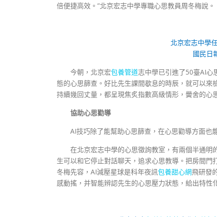
倍便捷高效。”北京宏志中學專職心思教員周冬梅說。
北京宏志中學任
國民日
今朝，北京宏
包養管道
志中學已引進了50臺AI
態的心思篩查。好比先生課間歇息的時辰，就可以來
持續幾回丈量，都呈現焦炙指數高級情形，黌舍的心思
協助心思勸導
AI技巧除了能幫助心思篩查，在心思勸導方面也
在北京宏志中學的心思徵詢教室，有兩個半通明的
生可以和它停止對話聊天，追求心思教導。把房間門
冬梅先容，AI減壓星球是科年夜訊
包養甜心網
飛研發
感動搖，并智能辨認先生的心思壓力狀態，給出特性