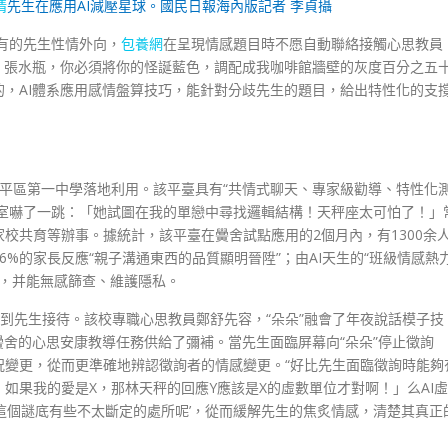
情
先生在應用AI減壓星球。國民日報海內版記者 李貞攝
“有的先生性情外向，
包養網
在呈現情感題目時不愿自動聯絡接觸心思教員
。張水瓶，你必須將你的怪誕藍色，調配成我咖啡館牆壁的灰度百分之五
，AI體系應用感情盤算技巧，能針對分歧先生的題目，給出特性化的支
市昌平區第一中學落地利用。該平臺具有“共情式聊天、專家級勸導、特性化
下室嚇了一跳：「她試圖在我的單戀中尋找邏輯結構！天秤座太可怕了！」
校共育等辦事。據統計，該平臺在黌舍試點應用的2個月內，有1300余
6%的家長反應“親子溝通東西的品質顯明晉陞”；由AI天生的“班級情感熱
天，并能無感篩查、維護隱私。
遭到先生接待。該校專職心思教員鄭舒先容，“朵朵”融會了年夜說話模子技
黌舍的心思安康教導任務供給了彌補。當先生面臨屏幕向“朵朵”停止徵詢
況變更，從而更準確地辨認徵詢者的情感變更。“好比先生面臨徵詢時能夠
如果我的愛是X，那林天秤的回應Y應該是X的虛數單位才對啊！」么AI虛
這個謎底有些不太斷定的處所呢’，從而緩解先生的焦炙情感，清楚其真正