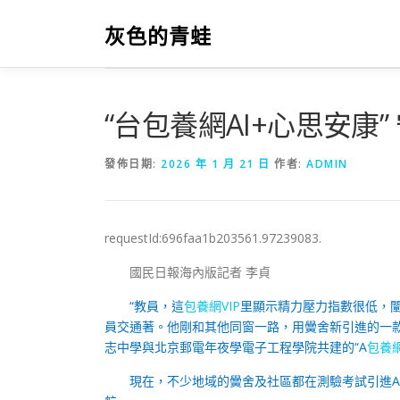
跳
至
灰色的青蛙
主
要
內
容
“台包養網AI+心思安康
發佈日期:
2026 年 1 月 21 日
作者:
ADMIN
requestId:696faa1b203561.97239083.
國民日報海內版記者 李貞
“教員，這
包養網VIP
里顯示精力壓力指數很低，
員交通著。他剛和其他同窗一路，用黌舍新引進的一款
志中學與北京郵電年夜學電子工程學院共建的“A
包養網
現在，不少地域的黌舍及社區都在測驗考試引進A