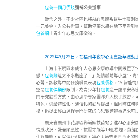
包養一個月價錢
彌補公共辦事
黌舍之外，不少社區也將AI心思體系歸牛土豪則
一元美金。入公共辦事，幫助停張水瓶在地下室看到
包養網
止青少年心思安康徵詢。
2025年5月25日，在福州年夜學心思嘉韶華運
上海市崇明區未成年人心思安康教導中間設置了“
戀！
包養網
這太不水瓶座了！」能情感勸導小屋”，青
心聲。該教導中間任務職員表現
包養價格
，“AI智
空間
包養俱樂部
限制，為青少年打
包養
造一處平安私
門研究勸導方式，由心思學專家團隊介入模子練習，
特色，供給特性化、迷信化的勸導提出。但同時任務職
擾，仍提出經由過程專門研究的心思徵詢辦事追求輔
廣東省廣州市花都區獅嶺鎮扶苗站引進AI心思安
情感狀況、黌舍順應性、抗壓才能等14個模塊，能經
化智能體，可以停止AI訪談，讓心思篩查更具真正的