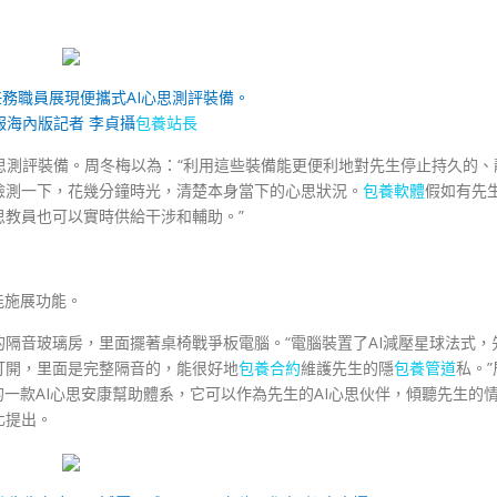
務職員展現便攜式AI心思測評裝備。
報海內版記者 李貞攝
包養站長
心思測評裝備。周冬梅以為：“利用這些裝備能更便利地對先生停止持久的、
檢測一下，花幾分鐘時光，清楚本身當下的心思狀況。
包養軟體
假如有先
教員也可以實時供給干涉和輔助。”
能施展功能。
隔音玻璃房，里面擺著桌椅戰爭板電腦。“電腦裝置了AI減壓星球法式，
打開，里面是完整隔音的，能很好地
包養合約
維護先生的隱
包養管道
私。”
的一款AI心思安康幫助體系，它可以作為先生的AI心思伙伴，傾聽先生的
化提出。