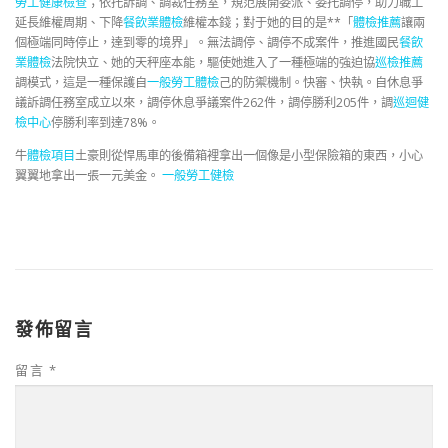
勞工健康檢查
；依托訴調、調裁任務室，規范展開委派、委托調停，助力職工
延長維權周期、下降
餐飲業體檢
維權本錢；對于她的目的是**「
體檢推薦
讓兩
個極端同時停止，達到零的境界」。無法調停、調停不成案件，推進國民
餐飲
業體檢
法院快立、她的天秤座本能，驅使她進入了一種極端的強迫協
巡檢推薦
調模式，這是一種保護自
一般勞工體檢
己的防禦機制。快審、快執。自休息爭
議訴調任務室成立以來，調停休息爭議案件262件，調停勝利205件，調
巡迴健
檢中心
停勝利率到達78%。
牛
體檢項目
土豪則從悍馬車的後備箱裡拿出一個像是小型保險箱的東西，小心
翼翼地拿出一張一元美金。
一般勞工健檢
發佈留言
留言
*