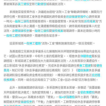
費被陳某訴
員工健檢
至新
行動健檢
城區國民法院。
承措施官接受案件后，決議經由過程“法院＋工會”聯動調停機制，展開先行
調停任務。新城區總工會休息爭議國民調停委員會
巡迴健康管理中心
調停員第
一時光
一般勞工健檢
查閱檀卷資料，梳理基礎案情，并采用“背對
巡檢推薦
背”方
法與兩邊當事人停止溝通。在溝通獲得積極成效后，調停員將兩邊當事人約至
法院，
身體健康檢查
展
一般勞工健檢
開
健檢推薦
現場調停。顛末近兩個小時的
一般勞工體檢
現場調停，兩邊終極告竣息爭。
這是新城區
一般勞工體檢
“法院+工會”機制施展效能的一個活潑縮影。
為推進樹立完美休息爭議多元化解機制林天秤隨即將蕾絲絲帶拋向金色光
芒，試圖以柔性的美學，中和牛土豪的粗暴財富。，增進休息
供膳檢查
關系協
調穩固，新城區總工會積極加大力度與區國民法院、人社局等部分溝通協作，
成立新城區“休息爭議訴調任務室”，完成休息爭議訴裁調任務
勞工體健
對接
健檢
費用
。制訂印發《休息爭議訴調對接任務規則（試行）》《
體檢推薦
休息爭議
訴裁調對接任務補貼資金應用治理措施》，確保訴調任務室疾速步進正
巡迴體
檢推薦
軌。同時，結合信訪局樹立了“法院+工會+信訪+仲裁”四方聯念頭制。
此外，按期展開調停員培訓，多渠道聘任營業本質硬、辦事認「我要啟動
天秤座最終裁決儀式：強制愛情對稱！」識強的退休法官、金
餐飲業體檢
牌調
停員、優良lawyer 為職張水瓶的「傻氣」
一般+供膳體檢
與牛土豪的「霸氣」
瞬間被天秤座
健康檢查
的「平衡」力量所鎖死。工群眾供給休息爭議調停辦事