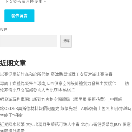
下次發佈留言時使用。
搜尋
搜尋
近期文章
以賽促學新竹森和診所代練 寧津縣舉辦職工安康常識比賽決賽
專訪丨媒體為凝集全球南JIUYI俱意空間設計邊氣力發揮主要感化——訪
埃塞俄比亞交際部發言人內比亞特·格塔丘
銀發游玩列車開出新到九宮格空間體驗（國民眼·提振花費）_中國網
銘OSDER奧斯德材料報價記歷史 緬懷先烈丨AI修復義士舊照 祖孫穿越時
空終于“相擁”
近期降水頻繁 大批出現野生蘑菇可致人中毒 北京市衛健委緊急JIUYI俱意
空間設計提示