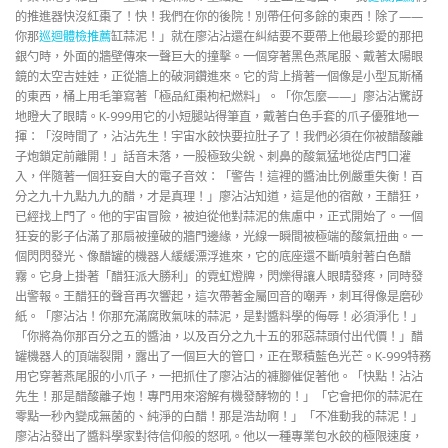
的推進器快沒紅棗了！快！我們在你的後院！別帶任何多餘的東西！除了——
你那
巡迴體檢推薦
缸蒜泥！」就在廖沾沾還在糾結要不要帶上他最珍愛的那把
銀勺時，外面的牆壁傳來一聲巨大的撞擊。一個穿著黑色燕尾服、戴著太陽眼
鏡的太空吉娃娃，正從牆上的破洞鑽進來。它的背上揹著一個像是小型瓦斯桶
的東西，桶上用毛筆寫著「極品紅棗枸杞燃料」。「你怎麼——」廖沾沾驚訝
地瞪大了眼睛。K-999用它的小短腿站得筆直，戴著白色手套的爪子優雅地一
揮：「沒時間了，沾沾先生！宇宙水餃快要拉肚子了！我們必須在你被醋酸離
子炮鎖定前離開！」話音未落，一股極致尖銳、刺鼻的酸氣猛地從店門口灌
入，伴隨著一個狂妄自大的電子音效：「警告！這裡的醬油比例嚴重失衡！百
分之九十九點九九的醋，才是真理！」廖沾沾知道，這是他的宿敵，王醋狂，
已經找上門了。他的宇宙冒險，被迫從他對蒜泥的焦慮中，正式開始了。一個
狂妄的影子佔滿了那扇被撞破的牆門邊緣，光線一瞬間被極端的酸氣扭曲。一
個閃閃發光、像醋罐的機器人緩緩漂浮進來，它的底座還不斷噴射著白色醋
霧。它身上掛著「醋狂派大勝利」的霓虹燈牌，閃爍得讓人眼睛發疼，同時發
出警報。王醋狂的聲音再次響起，這次帶著金屬回音的嘲弄，刺耳得像是磨砂
紙。「廖沾沾！你那充滿腐敗氣味的蒜泥，是對醬料學的侮辱！必須淨化！」
「你將為你那百分之五的醬油，以及百分之九十五的邪惡蒜頭付出代價！」醋
罐機器人的頂端裂開，露出了一個巨大的管口，正在聚積藍色光芒。K-999特務
用它穿著燕尾服的小爪子，一把抓住了廖沾沾的褲腳催促著他。「快點！沾沾
先生！那是醋酸離子炮！專門用來溶解有機發酵物的！」「它會把你的蒜泥在
零點一秒內變成無菌的、純淨的白醋！那是浩劫啊！」「不准動我的蒜泥！」
廖沾沾發出了醬料學家對待信仰般的怒吼。他以一種專業包水餃的極限速度，