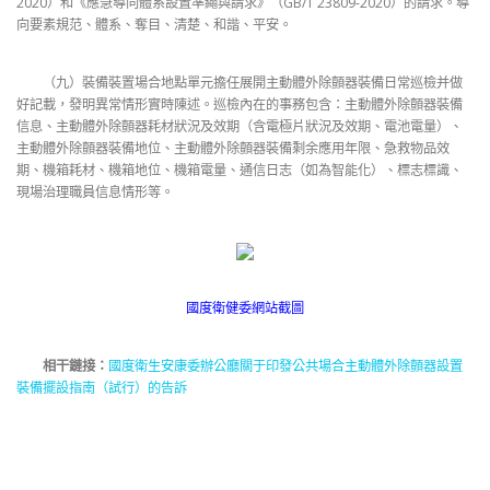
2020）和《應急導向體系設置準繩與請求》（GB/T 23809-2020）的請求。導
向要素規范、體系、奪目、清楚、和諧、平安。
（九）裝備裝置場合地點單元擔任展開主動體外除顫器裝備日常巡檢并做
好記載，發明異常情形實時陳述。巡檢內在的事務包含：主動體外除顫器裝備
信息、主動體外除顫器耗材狀況及效期（含電極片狀況及效期、電池電量）、
主動體外除顫器裝備地位、主動體外除顫器裝備剩余應用年限、急救物品效
期、機箱耗材、機箱地位、機箱電量、通信日志（如為智能化）、標志標識、
現場治理職員信息情形等。
國度衛健委網站截圖
相干鏈接：
國度衛生安康委辦公廳關于印發公共場合主動體外除顫器設置
裝備擺設指南（試行）的告訴