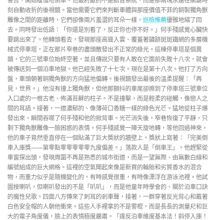
警告，開始緩慢地倒車。他最討厭的不是語音系統，而是那兩塊永遠在關鍵時
刻自動收折的後視鏡。當他需要它們來判斷車體與那座價值不菲的銅製獨角獸
雕像之間的距離時，它們卻像兩片羞澀的耳朵一樣，
巡檢推薦
優雅地縮了回
去。同時發出低語：「你還是別看了，反正你也停不好。」何手殘感覺心臟快
要跳出來了。他轉頭看去，發現那座高聳入雲、覆蓋著鏽跡斑斑鐵網的多層機
械式停車塔，正在那片窄巷的盡頭散發出不正常的綠光。這棟停車塔是個異
類，它的三號車位始終空著，並且傳說只要有人敢在它面前失敗十八次，就會
被傳送到一個泊車地獄。他已經失敗了十七次。現在是第十八次。他打了方向
盤，車頭朝著銅獨角獸的方向猛地偏轉。後視鏡發出最後的溫柔提醒：「再
見，世界。」他沒有撞上獨角獸，但他那顫抖的車尾卻擦到了停車塔三號車位
入口處的一根古老、佈滿苔蘚的柱子。不是撞擊，而是輕柔的碰觸，像戀人之
間的耳語。接著，一道濃郁的、像薄荷口香糖一樣的綠色光芒。猛地從柱子爆
發出來，瞬間吞噬了何手殘和他的掀背車。光芒消失後，窄巷恢復了平靜，只
剩下獨角獸雕像一臉困惑的表情。何手殘感覺一陣天旋地轉，等他回過神來，
他的車子竟然垂直停在一個貼滿了巨大獎狀的牆壁上。獎狀上寫著：「完美倒
車入庫獎——第零點零零零零零九度偏差。」落款人是「倒車王」。他趕緊從
車窗探出頭，發現周圍不再是熟悉的城市街道，而是一望無際、由無數白線和
編號組成的巨大網格。這裡的空氣聞起來像是新買的輪胎和劣質香水的混合
物，而重力似乎是隨機變化的，有時感覺很重，有時像漂浮在游泳池裡。他試
圖按喇叭，但喇叭發出的不是「叭叭」，而是他童年時學會的、關於泊車口訣
的魔性兒歌。四面八方傳來了刺耳的剎車聲，接著，一群穿著反光背心和戴著
白色安全帽的人朝他衝來。這些人手裡拿的不是警棍，而是長長的測量尺和巨
大的電子角度儀，臉上的表情極度嚴肅。「違反泊車維度基本法！斜停入庫！