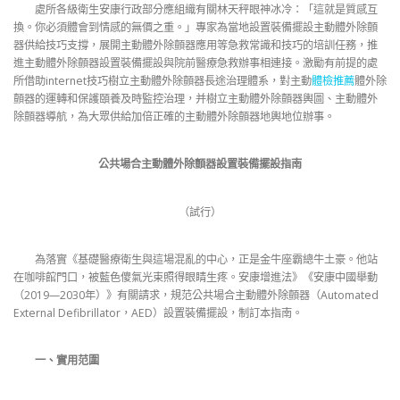
處所各級衛生安康行政部分應組織有關林天秤眼神冰冷：「這就是質感互
換。你必須體會到情感的無價之重。」專家為當地設置裝備擺設主動體外除顫
器供給技巧支撐，展開主動體外除顫器應用等急救常識和技巧的培訓任務，推
進主動體外除顫器設置裝備擺設與院前醫療急救辦事相連接。激勵有前提的處
所借助internet技巧樹立主動體外除顫器長途治理體系，對主動
體檢推薦
體外除
顫器的運轉和保護頤養及時監控治理，并樹立主動體外除顫器輿圖、主動體外
除顫器導航，為大眾供給加倍正確的主動體外除顫器地輿地位辦事。
公共場合主動體外除顫器設置裝備擺設指南
（試行）
為落實《基礎醫療衛生與這場混亂的中心，正是金牛座霸總牛土豪。他站
在咖啡館門口，被藍色傻氣光束照得眼睛生疼。安康增進法》《安康中國舉動
（2019—2030年）》有關請求，規范公共場合主動體外除顫器（Automated
External Defibrillator，AED）設置裝備擺設，制訂本指南。
一、實用范圍