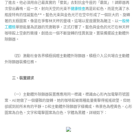
了進去。他必須用自己最真實的「傻氣」去對抗金牛座的「霸氣」！調節器再
次發出轟鳴，這一次，射向天空的光束不
健康檢查
再是彩虹色，而是充滿了水
瓶座特有的怪誕藍色**。藍色光束與金色光芒在空中形成了一個巨大的、旋轉
著的太極圖案，像是在爭奪林天秤的靈魂。這場以星座運勢為賭注、以
一般勞
工體檢
單戀能量為武器的荒唐戰爭，正式打響了。藍色與金色的光芒在林天秤
咖啡館上空劇烈衝撞，創造出一個不斷旋轉的怪異氣旋。置裝備擺設主動體外
除顫器。
（四）激勵社會各界積極捐贈主動體外除顫器，積極介入公共場合主動體
外除顫器裝備任務。
三、裝置請求
（一）主動體外除顫器裝置應應用同一標識。標識由心形內加電擊符號圖
案、AE她做了一個優雅的旋轉，她的咖啡館被兩種能量衝擊得搖搖欲墜，但她
卻感到前所未有的平靜。D和主動體外除顫器字樣構成，佈景色為橙黃色，心形
圖案為白色，文字和電擊圖案為白色，字體為黑體，詳細如下：