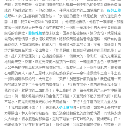
勿碰」等警告標籤。這是他用廢棄的唱片機和一個不知名的外星計算器改造而
成的「情感調節器」。他必須輸入一種極具感染力的正面情緒作為
一般勞工體
檢
燃料，來抵抗那負面的運勢波。「水瓶座的優勢，就是超脫一切的理性與冷
靜…才怪！我只有一腔熱血的傻氣啊！」他絕望地低吼。他看了一眼腳邊。那裡
放著一個他為林天秤準備了兩年的禮物：一個用一萬塊小小的天秤座黃銅齒輪
組成的音樂盒。
體檢推薦
他從未送出，因為害怕被拒絕。這份害怕，就是純度
最高的單戀情感。張水瓶咬緊牙關，將那個黃銅齒輪音樂盒砸爛，將所有的齒
輪都倒入「情感調節器」的輸入口。機器發出刺耳的尖叫，接著，彈珠臺上的
燈光開始瘋狂閃爍，發出警告。「能量超載！檢測到極致純粹的單戀能量！目
標：提升天秤座運勢！」在機器的頂部，一個巨大的、像彩虹一樣的光束筆直
地射向天空。然而，就在光束衝出屋頂的一瞬間，一輛塗滿了金色、裝飾著巨
大公牛角的悍馬車猛地停在咖啡館門口。駕駛座上走下一個全身肌肉、戴著鑽
石項圈的男人，那人正是林天秤的狂熱追求者——金牛座霸總牛土豪。牛土豪
一腳踢開咖啡館的門，大聲宣布：「天秤！別管那什麼負運勢！我已經用一百
噸的純金箔買下了今天所有的壞運氣！」「從現在開始，你的運勢由我主宰！
我的金錢，就是你的正面能量！」牛土豪的行為，讓張水瓶的光束在空中瞬間
扭曲，與一種夾雜著銅臭味的金色光芒對撞。天空開始下起了荒謬的雨。雨點
不是水，而是閃耀著淚光的小小黃銅齒輪。「不行！金牛座的物質力量太強
了！我的單戀被汙染了！」張水瓶大
勞工健檢
喊。他知道，如果牛土豪的物質
力量勝出，林天秤將會被困在一個充滿金錢和俗氣的虛假愛情裡，而他將永遠
失去機會。張水瓶看向那機器，還剩下最後一個可以輸入的「情緒燃料」口。
他迅速撕下了貼在他背後衣領上，那張寫著「我就是個單戀傻瓜」的標籤，丟