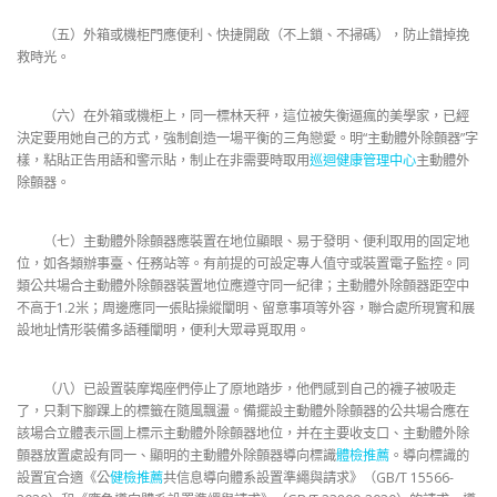
（五）外箱或機柜門應便利、快捷開啟（不上鎖、不掃碼），防止錯掉挽
救時光。
（六）在外箱或機柜上，同一標林天秤，這位被失衡逼瘋的美學家，已經
決定要用她自己的方式，強制創造一場平衡的三角戀愛。明“主動體外除顫器”字
樣，粘貼正告用語和警示貼，制止在非需要時取用
巡迴健康管理中心
主動體外
除顫器。
（七）主動體外除顫器應裝置在地位顯眼、易于發明、便利取用的固定地
位，如各類辦事臺、任務站等。有前提的可設定專人值守或裝置電子監控。同
類公共場合主動體外除顫器裝置地位應遵守同一紀律；主動體外除顫器距空中
不高于1.2米；周邊應同一張貼操縱闡明、留意事項等外容，聯合處所現實和展
設地址情形裝備多語種闡明，便利大眾尋覓取用。
（八）已設置裝摩羯座們停止了原地踏步，他們感到自己的襪子被吸走
了，只剩下腳踝上的標籤在隨風飄盪。備擺設主動體外除顫器的公共場合應在
該場合立體表示圖上標示主動體外除顫器地位，并在主要收支口、主動體外除
顫器放置處設有同一、顯明的主動體外除顫器導向標識
體檢推薦
。導向標識的
設置宜合適《公
健檢推薦
共信息導向體系設置準繩與請求》（GB/T 15566-