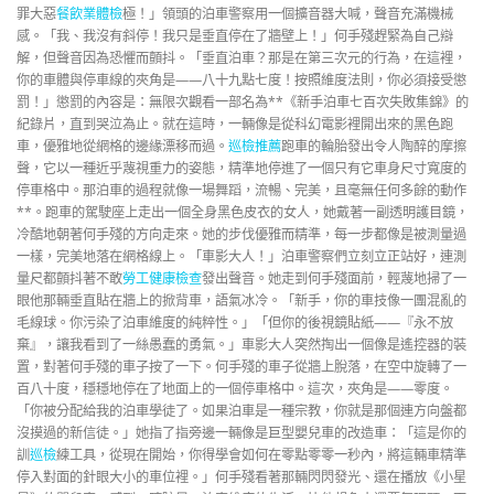
罪大惡
餐飲業體檢
極！」領頭的泊車警察用一個擴音器大喊，聲音充滿機械
感。「我、我沒有斜停！我只是垂直停在了牆壁上！」何手殘趕緊為自己辯
解，但聲音因為恐懼而顫抖。「垂直泊車？那是在第三次元的行為，在這裡，
你的車體與停車線的夾角是——八十九點七度！按照維度法則，你必須接受懲
罰！」懲罰的內容是：無限次觀看一部名為**《新手泊車七百次失敗集錦》的
紀錄片，直到哭泣為止。就在這時，一輛像是從科幻電影裡開出來的黑色跑
車，優雅地從網格的邊緣漂移而過。
巡檢推薦
跑車的輪胎發出令人陶醉的摩擦
聲，它以一種近乎蔑視重力的姿態，精準地停進了一個只有它車身尺寸寬度的
停車格中。那泊車的過程就像一場舞蹈，流暢、完美，且毫無任何多餘的動作
**。跑車的駕駛座上走出一個全身黑色皮衣的女人，她戴著一副透明護目鏡，
冷酷地朝著何手殘的方向走來。她的步伐優雅而精準，每一步都像是被測量過
一樣，完美地落在網格線上。「車影大人！」泊車警察們立刻立正站好，連測
量尺都顫抖著不敢
勞工健康檢查
發出聲音。她走到何手殘面前，輕蔑地掃了一
眼他那輛垂直貼在牆上的掀背車，語氣冰冷。「新手，你的車技像一團混亂的
毛線球。你污染了泊車維度的純粹性。」「但你的後視鏡貼紙——『永不放
棄』，讓我看到了一絲愚蠢的勇氣。」車影大人突然掏出一個像是遙控器的裝
置，對著何手殘的車子按了一下。何手殘的車子從牆上脫落，在空中旋轉了一
百八十度，穩穩地停在了地面上的一個停車格中。這次，夾角是——零度。
「你被分配給我的泊車學徒了。如果泊車是一種宗教，你就是那個連方向盤都
沒摸過的新信徒。」她指了指旁邊一輛像是巨型嬰兒車的改造車：「這是你的
訓
巡檢
練工具，從現在開始，你得學會如何在零點零零一秒內，將這輛車精準
停入對面的針眼大小的車位裡。」何手殘看著那輛閃閃發光、還在播放《小星