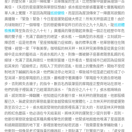
星》的嬰兒車，感到一陣眩暈。泊車維度的生活，比他想象中還要無理頭一百
萬倍。《失控的星座運勢與單戀狂想曲》張水瓶從他那張覆蓋著七層舊報紙的
單人床上驚醒，不是因為鬧鐘
巡迴健檢
，而是因為屋頂傳來了一陣震耳欲聾的
廣播聲。「緊急！緊急！今日星座運勢超級大修正！所有天秤座請注意！由於
月球剛剛打了一個噴嚏，您的戀愛機率從昨日的百分之九十九點九，陡
巡迴體
檢推薦
降至負百分之八十七！」廣播員的聲音聽起來像是一個正在經歷中年危
機的雙子座，充滿了戲劇性的絕望。張水瓶，一個典型的水瓶座，立刻感到一
陣恐慌，這是他患有「星座預報壓力症候群」後的標準反應。他單戀著住在隔
壁棟、經營一家「平衡美學」咖啡館的林天秤。林天秤完美得像是從黃金分割
線中走出來的藝術品。而張水瓶的人生，則像一團被獅子座暴君隨意亂踢的毛
線球，充滿了混亂與錯位。他衝到窗邊，往外看去。整座城市已經因為這個突
如其來的「超級修正」而陷入了荒謬的混亂。街道上的雙魚座們，開始不受控
制地流下鹹鹹的海水淚，他們無法停止地哭泣，導致城市低窪處已經形成了小
型潟湖。那些摩羯座的上班族，嚴格遵守著廣播中「摩羯座今天適合原地踏
步，否則將失去襪子」的指令。數百名西裝筆挺的摩羯座正整齊地站在原地，
他們的鞋子裡裝滿了已經潮濕的淚水。「負百分之八十七？」張水瓶喃喃自
語，感到胃部一陣翻騰，他知道這代表著什麼。林天秤的運勢越差，他那股積
壓已久、無處安放的單戀能量就會越發瘋狂地實體化。上次林天秤的戀愛運勢
跌至百分之二十，張水瓶就發現他的廚房裡長滿了巨大的、形狀是林天秤側臉
的粉紅色蘑菇。他必須在今天結束前，將林天秤的運勢至少提升到零。否則，
他那份單戀就會變成某種具備攻擊性的實體。他緊張地跑進他堆滿了星座圖表
和過期甜甜圈的地下室，那裡放著他的秘密武器。「我需要星象學輔助儀！」
他衝到一個像是老式彈珠臺的機器前，上面貼滿了「巨蟹座已哭」、「處女座