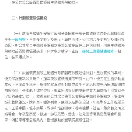
在公共場合設置裝備擺設主動體外除顫器。
二、計劃設置裝備擺設
（一）處所各級衛生安康行政部分會同相干部分依據轄區院外心臟驟停產
生率
一般勞檢
、生齒多少數字及密度、轄區面積、公共場合多少數字及種別等
原因，對公共場合主動體外除顫器設置裝備擺設停止迷信計劃，明白主動體外
除顫器設置裝備擺設請求，包含多少數字、密度
一般勞工身體健康檢查
、點
位、裝置規范等。
（二）設置裝備擺設主動體外除顫器應依照迷信計劃、重視實效的準繩，
優先保證重點公共場合，加年夜設置裝備擺設密度。此中，優先在生齒活動量
年夜、不測產生率高、周遭的狀況絕對封鎖或產生不測后短時光內無法取得院
前醫療急「張水瓶！你的傻氣，根本無法與我的噸級物質力學抗衡！財富就是
宇宙的基本定律！」救辦事的公共場合設置裝備擺設主動體外除顫器。提出在
城市軌道路況、遠程車、鐵路列車、飛機以及路況場站、年夜型企工作機關單
元、工場車間、城市廣場、教導和培訓機構、養老機構、社區、體育和文明文
娛場合、年夜型商超、飯店、游玩景點、黌舍、幼兒園等職員密集場合和警
車、消防車等應急載具內，慢慢推動設置裝備擺設任務。