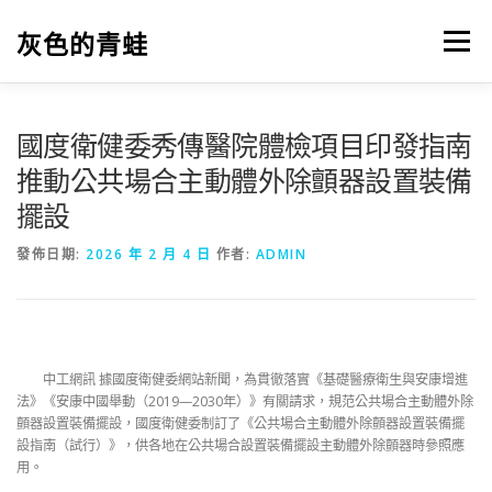
跳
至
灰色的青蛙
選單
主
要
內
容
國度衛健委秀傳醫院體檢項目印發指南
推動公共場合主動體外除顫器設置裝備
擺設
發佈日期:
2026 年 2 月 4 日
作者:
ADMIN
中工網訊 據國度衛健委網站新聞，為貫徹落實《基礎醫療衛生與安康增進
法》《安康中國舉動（2019—2030年）》有關請求，規范公共場合主動體外除
顫器設置裝備擺設，國度衛健委制訂了《公共場合主動體外除顫器設置裝備擺
設指南（試行）》，供各地在公共場合設置裝備擺設主動體外除顫器時參照應
用。