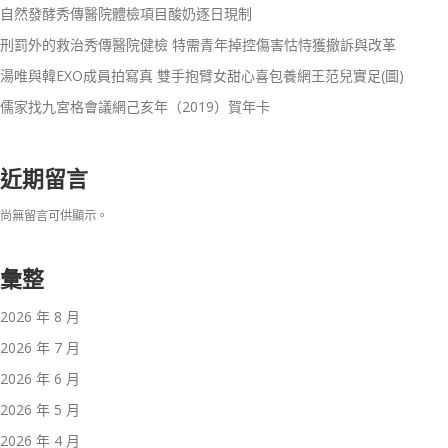
自然發酵秀傳醫院體檢項目酸奶逐日現制
刑罰外的救治秀傳醫院健檢 特需青年掉控傷害怙恃獲撤訴與改革
湯唯與韓EXO成員拍寫真 雙手抱臂女甜心喜包養網王范兒實足(圖)
儒家找九宮格會議網己亥年（2019）賀年卡
近期留言
尚無留言可供顯示。
彙整
2026 年 8 月
2026 年 7 月
2026 年 6 月
2026 年 5 月
2026 年 4 月