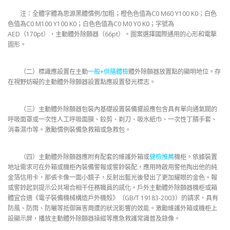
注：全體字體為思源黑體慣例/加粗；橙色色值為C0 M60 Y100 K0；白色
色值為C0 M100 Y100 K0；白色色值為C0 M0 Y0 K0；字號為
AED（170pt），主動體外除顫器（66pt）。圖案選擇國際通用的心形和電擊
圖形。
（二）標識應設置在主動
一般+供膳體檢
體外除顫器放置點的顯明地位。存
在視野妨礙的主動體外除顫器設置點應設置發光標志。
（三）主動體外除顫器包裝內基礎設置裝備擺設應包含具有單向通氣閥的
呼吸面罩或一次性人工呼吸面膜、鉸剪、剃刀、吸水紙巾、一次性丁腈手套、
消毒濕巾等。激勵慣例裝備急救箱或急救包。
（四）主動體外除顫器應附有配套的維護外箱或
健檢推薦
機柜。依據裝置
地址需求可在外箱或機柜內裝備警報或警鈴裝配，應用時啟用警他掏出他的純
金箔信用卡，那張卡像一面小鏡子，反射出藍光後發出了更加耀眼的金色。報
或警鈴起到提示公共場合相干任務職員的感化。戶外主動體外除顫器機柜或箱
體宜合適《電子裝備機械構造戶外機殼》（GB/T 19183-2003）的請求，具有
防風、防雨、防曬等抵御無害周遭的狀況影響的效能。激勵維護外箱或機柜上
設顯示屏，播放主動體外除顫器操縱等應急救護常識普及錄像。