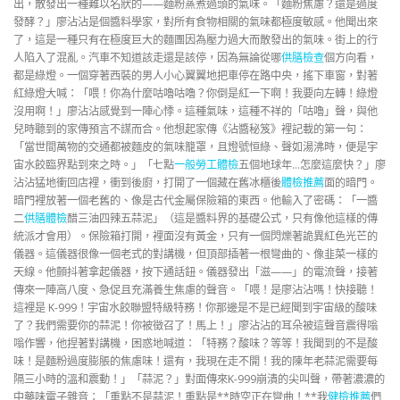
出，散發出一種難以名狀的——麵粉蒸煮過頭的氣味。「麵粉焦慮？還是過度
發酵？」廖沾沾是個醬料學家，對所有食物相關的氣味都極度敏感。他聞出來
了，這是一種只有在極度巨大的麵團因為壓力過大而散發出的氣味。街上的行
人陷入了混亂。汽車不知道該走還是該停，因為無論從哪
供膳檢查
個方向看，
都是綠燈。一個穿著西裝的男人小心翼翼地把車停在路中央，搖下車窗，對著
紅綠燈大喊：「喂！你為什麼咕嚕咕嚕？你倒是紅一下啊！我要向左轉！綠燈
沒用啊！」廖沾沾感覺到一陣心悸。這種氣味，這種不祥的「咕嚕」聲，與他
兒時聽到的家傳預言不謀而合。他想起家傳《沾醬秘笈》裡記載的第一句：
「當世間萬物的交通都被麵皮的氣味籠罩，且燈號恒綠、聲如湯沸時，便是宇
宙水餃臨界點到來之時。」「七點
一般勞工體檢
五個地球年…怎麼這麼快？」廖
沾沾猛地衝回店裡，衝到後廚，打開了一個藏在舊冰櫃後
體檢推薦
面的暗門。
暗門裡放著一個老舊的、像是古代金屬保險箱的東西。他輸入了密碼：「一醬
二
供膳體檢
醋三油四辣五蒜泥」（這是醬料界的基礎公式，只有像他這樣的傳
統派才會用）。保險箱打開，裡面沒有黃金，只有一個閃爍著詭異紅色光芒的
儀器。這儀器很像一個老式的對講機，但頂部插著一根彎曲的、像韭菜一樣的
天線。他顫抖著拿起儀器，按下通話鈕。儀器發出「滋——」的電流聲，接著
傳來一陣高八度、急促且充滿養生焦慮的聲音。「喂！是廖沾沾嗎！快接聽！
這裡是 K-999！宇宙水餃聯盟特級特務！你那邊是不是已經聞到宇宙級的酸味
了？我們需要你的蒜泥！你被徵召了！馬上！」廖沾沾的耳朵被這聲音震得嗡
嗡作響，他捏著對講機，困惑地喊道：「特務？酸味？等等！我聞到的不是酸
味！是麵粉過度膨脹的焦慮味！還有，我現在走不開！我的陳年老蒜泥需要每
隔三小時的溫和震動！」「蒜泥？」對面傳來K-999崩潰的尖叫聲，帶著濃濃的
中藥味電子雜音：「重點不是蒜泥！重點是**時空正在彎曲！**我
健檢推薦
們