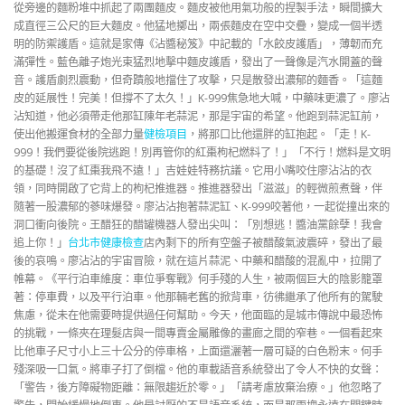
從旁邊的麵粉堆中抓起了兩團麵皮。麵皮被他用氣功般的捏製手法，瞬間擴大
成直徑三公尺的巨大麵皮。他猛地擲出，兩張麵皮在空中交疊，變成一個半透
明的防禦護盾。這就是家傳《沾醬秘笈》中記載的「水餃皮護盾」，薄韌而充
滿彈性。藍色離子炮光束猛烈地擊中麵皮護盾，發出了一聲像是汽水開蓋的聲
音。護盾劇烈震動，但奇蹟般地擋住了攻擊，只是散發出濃郁的麵香。「這麵
皮的延展性！完美！但撐不了太久！」K-999焦急地大喊，中藥味更濃了。廖沾
沾知道，他必須帶走他那缸陳年老蒜泥，那是宇宙的希望。他跑到蒜泥缸前，
使出他搬運食材的全部力量
健檢項目
，將那口比他還胖的缸抱起。「走！K-
999！我們要從後院逃跑！別再管你的紅棗枸杞燃料了！」「不行！燃料是文明
的基礎！沒了紅棗我飛不遠！」吉娃娃特務抗議。它用小嘴咬住廖沾沾的衣
領，同時開啟了它背上的枸杞推進器。推進器發出「滋滋」的輕微煎煮聲，伴
隨著一股濃郁的蔘味爆發。廖沾沾抱著蒜泥缸、K-999咬著他，一起從撞出來的
洞口衝向後院。王醋狂的醋罐機器人發出尖叫：「別想逃！醬油黨餘孽！我會
追上你！」
台北巿健康檢查
店內剩下的所有空盤子被醋酸氣波震碎，發出了最
後的哀鳴。廖沾沾的宇宙冒險，就在這片蒜泥、中藥和醋酸的混亂中，拉開了
帷幕。《平行泊車維度：車位爭奪戰》何手殘的人生，被兩個巨大的陰影籠罩
著：停車費，以及平行泊車。他那輛老舊的掀背車，彷彿繼承了他所有的駕駛
焦慮，從未在他需要時提供過任何幫助。今天，他面臨的是城市傳說中最恐怖
的挑戰，一條夾在理髮店與一間專賣金屬雕像的畫廊之間的窄巷。一個看起來
比他車子尺寸小上三十公分的停車格，上面還灑著一層可疑的白色粉末。何手
殘深吸一口氣。將車子打了倒檔。他的車載語音系統發出了令人不快的女聲：
「警告，後方障礙物距離：無限趨近於零。」「請考慮放棄治療。」他忽略了