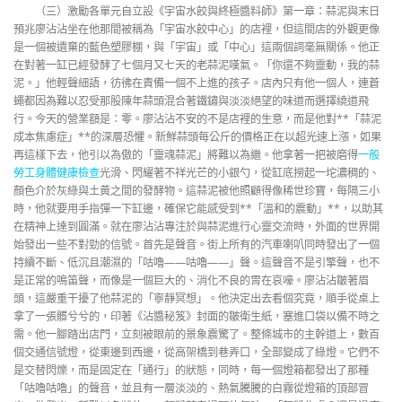
（三）激勵各單元自立設《宇宙水餃與終極醬料師》第一章：蒜泥與末日
預兆廖沾沾坐在他那間被稱為「宇宙水餃中心」的店裡，但這間店的外觀更像
是一個被遺棄的藍色塑膠棚，與「宇宙」或「中心」這兩個詞毫無關係。他正
在對著一缸已經發酵了七個月又七天的老蒜泥嘆氣。「你還不夠靈動，我的蒜
泥。」他輕聲細語，彷彿在責備一個不上進的孩子。店內只有他一個人，連蒼
蠅都因為難以忍受那股陳年蒜頭混合著鐵鏽與淡淡絕望的味道而選擇繞道飛
行。今天的營業額是：零。廖沾沾不安的不是店裡的生意，而是他對**「蒜泥
成本焦慮症」**的深層恐懼。新鮮蒜頭每公斤的價格正在以超光速上漲，如果
再這樣下去，他引以為傲的「靈魂蒜泥」將難以為繼。他拿著一把被磨得
一般
勞工身體健康檢查
光滑、閃耀著不祥光芒的小銀勺，從缸底撈起一坨濃稠的、
顏色介於灰綠與土黃之間的發酵物。這蒜泥被他照顧得像稀世珍寶，每隔三小
時，他就要用手指彈一下缸邊，確保它能感受到**「溫和的震動」**，以助其
在精神上達到圓滿。就在廖沾沾專注於與蒜泥進行心靈交流時，外面的世界開
始發出一些不對勁的信號。首先是聲音。街上所有的汽車喇叭同時發出了一個
持續不斷、低沉且潮濕的「咕嚕——咕嚕——」聲。這聲音不是引擎聲，也不
是正常的鳴笛聲，而像是一個巨大的、消化不良的胃在哀嚎。廖沾沾皺著眉
頭，這嚴重干擾了他蒜泥的「寧靜冥想」。他決定出去看個究竟，順手從桌上
拿了一張髒兮兮的，印著《沾醬秘笈》封面的皺衛生紙，塞進口袋以備不時之
需。他一腳踏出店門，立刻被眼前的景象震驚了。整條城市的主幹道上，數百
個交通信號燈，從東邊到西邊，從高架橋到巷弄口，全部變成了綠燈。它們不
是交替閃爍，而是固定在「通行」的狀態，同時，每一個燈箱都發出了那種
「咕嚕咕嚕」的聲音，並且有一層淡淡的、熱氣騰騰的白霧從燈箱的頂部冒