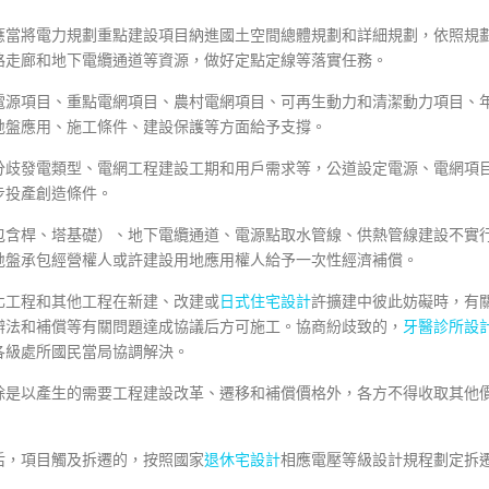
應當將電力規劃重點建設項目納進國土空間總體規劃和詳細規劃，依照規
路走廊和地下電纜通道等資源，做好定點定線等落實任務。
電源項目、重點電網項目、農村電網項目、可再生動力和清潔動力項目、
地盤應用、施工條件、建設保護等方面給予支撐。
分歧發電類型、電網工程建設工期和用戶需求等，公道設定電源、電網項
步投產創造條件。
包含桿、塔基礎）、地下電纜通道、電源點取水管線、供熱管線建設不實
地盤承包經營權人或許建設用地應用權人給予一次性經濟補償。
化工程和其他工程在新建、改建或
日式住宅設計
許擴建中彼此妨礙時，有
辦法和補償等有關問題達成協議后方可施工。協商紛歧致的，
牙醫診所設
各級處所國民當局協調解決。
除是以產生的需要工程建設改革、遷移和補償價格外，各方不得收取其他
后，項目觸及拆遷的，按照國家
退休宅設計
相應電壓等級設計規程劃定拆