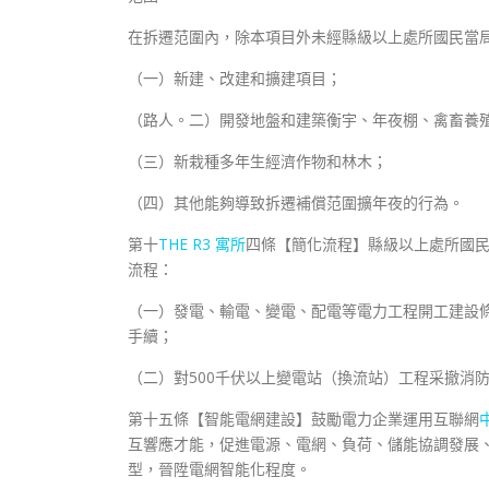
在拆遷范圍內，除本項目外未經縣級以上處所國民當
（一）新建、改建和擴建項目；
（路人。二）開發地盤和建築衡宇、年夜棚、禽畜養
（三）新栽種多年生經濟作物和林木；
（四）其他能夠導致拆遷補償范圍擴年夜的行為。
第十
THE R3 寓所
四條【簡化流程】縣級以上處所國
流程：
（一）發電、輸電、變電、配電等電力工程開工建設
手續；
（二）對500千伏以上變電站（換流站）工程采撤消
第十五條【智能電網建設】鼓勵電力企業運用互聯網
互響應才能，促進電源、電網、負荷、儲能協調發展
型，晉陞電網智能化程度。