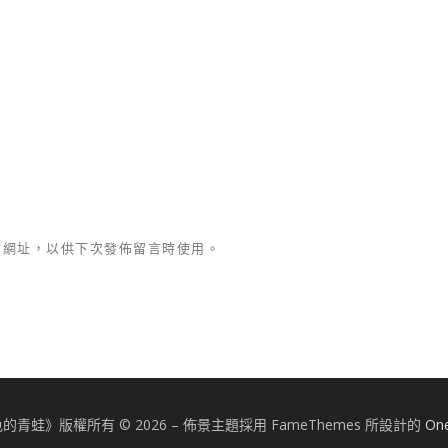
站網址，以供下次發佈留言時使用。
的青蛙》版權所有 © 2026
–
佈景主題採用 FameThemes 所設計的
On