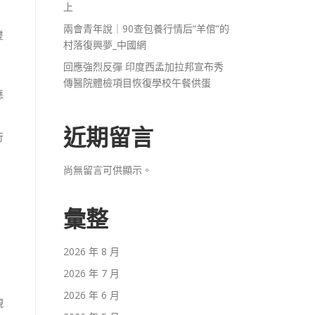
上
兩會青年說｜90查包養行情后“羊倌”的
雙
村落復興夢_中國網
回應強烈反彈 印度西孟加拉邦宣布秀
傳醫院體檢項目恢復學校午餐供蛋
應
近期留言
行
。
尚無留言可供顯示。
彙整
2026 年 8 月
2026 年 7 月
2026 年 6 月
規