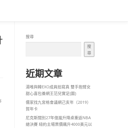
計
搜尋
搜
尋
近期文章
湯唯與韓EXO成員拍寫真 雙手抱臂女
甜心喜包養網王范兒實足(圖)
佈
儒家找九宮格會議網己亥年（2019）
賀年卡
尼克斯闊別27年億嵐升降桌重返NBA
總決賽 紐約主場票價飆升4000美元以
，