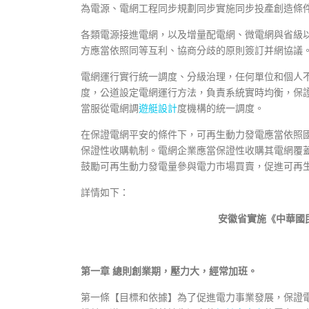
為電源、電網工程同步規劃同步實施同步投產創造條
各類電源接進電網，以及增量配電網、微電網與省級
方應當依照同等互利、協商分歧的原則簽訂并網協議
電網運行實行統一調度、分級治理，任何單位和個人
度，公道設定電網運行方法，負責系統實時均衡，保
當服從電網調
遊艇設計
度機構的統一調度。
在保證電網平安的條件下，可再生動力發電應當依照
保證性收購軌制。電網企業應當保證性收購其電網覆
鼓勵可再生動力發電量參與電力市場買賣，促進可再
詳情如下：
安徽省實施《中華國
第一章 總則創業期，壓力大，經常加班。
第一條【目標和依據】為了促進電力事業發展，保證