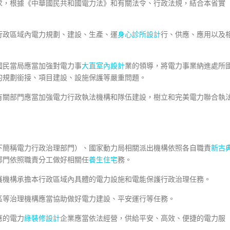
求，根據《中華國民共和國電力法》和有關法令、行政法規，結合本省實
行政區域內電力規劃、建設、生產、運
身心診所設計
行、供應、應用以及
國民當局應當加強對電力事
大直室內設計
業的領導，將電力事業納進處所
的規劃銜接、項目建設、設施保護等嚴重問題。
有關部門應當加強電力行政執法機構和隊伍建設，樹立和完美電力聯合執
下簡稱電力行政治理部門）、國家動力局相關派出機構依照各自職責
新古
部門依照職責分工做好相關任
養生住宅
務。
護機構承擔本行政區域內具體的電力設施和電能保護行政治理任務。
區等治理機構應當協助做好電力建設、平安運行等任務。
應的電力
綠裝修設計
企業應當依法經營，供給平安、高效、便捷的電力服