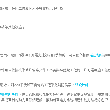
局同意，任何單位和個人不得實施以下行為：
殖場等其他設施；
民當局相關部門辦理下列電力建設項目手續的，可以優化相關
老屋翻新
辦
條件可以依據核準或許備案文件，不需辦理建設工程施工許可證等施工報
防驗收，對220千伏以下變電站工程采撤消防備案。
綠設計師
中醫診所設計
、信息通訊和智能把持技術等，進步電網與發電側、需求側
、集成互補的動力互聯網建設，推動新型電力系統構建和動力結構綠色轉