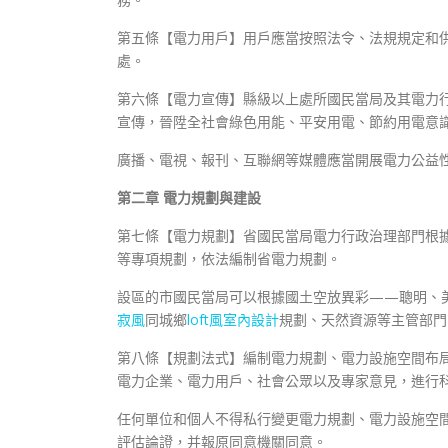
第五條【電力用戶】用戶應當按照法令、法規規定和
處。
第六條【電力宣傳】縣級以上處所國民當局及其電力
宣傳，晉陞全社會綠色用能、平安用電、節約用電意
廣播、電視、報刊、互聯網等媒體應當開展電力公益
第二章 電力規劃與建設
第七條【電力規劃】省國民當局電力行政治理部門根
等專項規劃，依法編制省電力規劃。
設區的市國民當局可以根據國土空放異彩——聰明、
寂風
同城鄉
loft風室內設計
規劃、天然資源等主管部門
第八條【規劃法式】編制電力規劃、電力設施空間布
電力企業、電力用戶、社會公眾以及專家意見，進行
任何單位和個人不得私行變更電力規劃、電力設施空
評估論證，并報原同意機關同意。