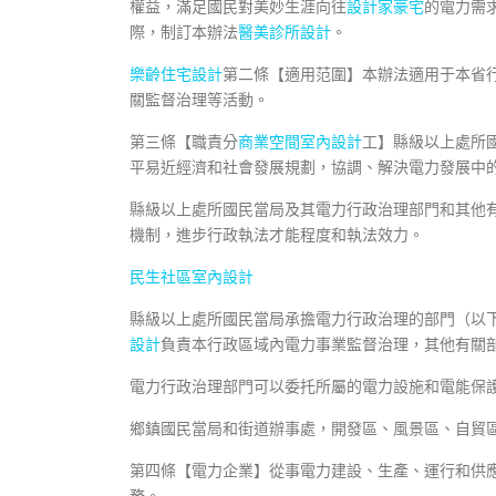
權益，滿足國民對美妙生涯向往
設計家豪宅
的電力需
際，制訂本辦法
醫美診所設計
。
樂齡住宅設計
第二條【適用范圍】本辦法適用于本省
關監督治理等活動。
第三條【職責分
商業空間室內設計
工】縣級以上處所
平易近經濟和社會發展規劃，協調、解決電力發展中
縣級以上處所國民當局及其電力行政治理部門和其他
機制，進步行政執法才能程度和執法效力。
民生社區室內設計
縣級以上處所國民當局承擔電力行政治理的部門（以
設計
負責本行政區域內電力事業監督治理，其他有關
電力行政治理部門可以委托所屬的電力設施和電能保
鄉鎮國民當局和街道辦事處，開發區、風景區、自貿
第四條【電力企業】從事電力建設、生產、運行和供
務。