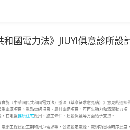
和國電力法》JIUYI俱意診所設
）
省實施〈中華國民共和國電力法〉辦法（草案征求意見稿）》意見的通知
嚴重電源項目、重點電網項目、農村電網項目、可再生動力和清潔動力項
設，在地盤
健康住宅
應用、施工條件、建設保護等方面給予支撐。
、電網工程建設工期和用戶需求等，公道設定電源、電網項目標時序進度