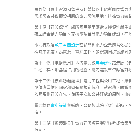
第九條【國土資源預留把持】縣級以上處所國民當局
需求設置裝備擺設相應的電力設施用地、排擠電力線
第十條【建設保證】處所國民當局應當支撐促進嚴重
夜型綜合動力項目、充換電項目等電力項目建設，在
電力行政治
親子空間設計
理部門和電力企業應當依據
標時序進度，為電源、電網工程同步規劃同步實施同
第十一條【地盤應用】排擠電力線
無毒建材
路走廊（
征地。桿、塔基礎占用的地盤，電力建設單位應當對
第十二條【彼此妨礙處理】電力工程與公用工程、綠
單位應當依照國家和省有關規定協商，就遷移、防護
依照規劃建設在先、兼顧平安和公共好處的原則，由
電力線路
會所設計
與鐵路、公路彼此跨（穿）越時，
格。
第十三條【拆遷邊界】電力建設項目獲得核準或備案
范圍。