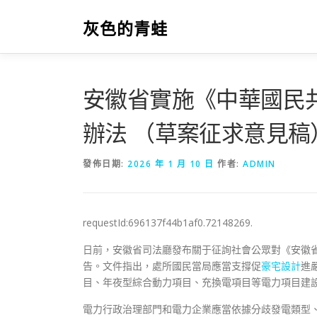
跳
至
灰色的青蛙
主
要
內
容
安徽省實施《中華國民共
辦法 （草案征求意見稿
發佈日期:
2026 年 1 月 10 日
作者:
ADMIN
requestId:696137f44b1af0.72148269.
日前，安徽省司法廳發布關于征詢社會公眾對《安徽
告。文件指出，處所國民當局應當支撐促
豪宅設計
進
目、年夜型綜合動力項目、充換電項目等電力項目建
電力行政治理部門和電力企業應當依據分歧發電類型