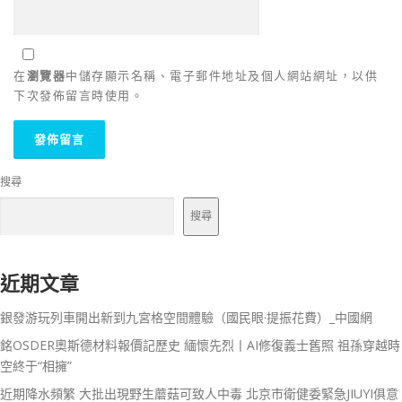
在
瀏覽器
中儲存顯示名稱、電子郵件地址及個人網站網址，以供
下次發佈留言時使用。
搜尋
搜尋
近期文章
銀發游玩列車開出新到九宮格空間體驗（國民眼·提振花費）_中國網
銘OSDER奧斯德材料報價記歷史 緬懷先烈丨AI修復義士舊照 祖孫穿越時
空終于“相擁”
近期降水頻繁 大批出現野生蘑菇可致人中毒 北京市衛健委緊急JIUYI俱意