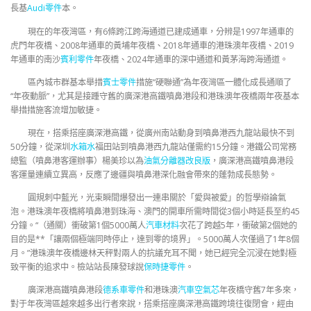
長基
Audi零件
本。
現在的年夜灣區，有6條跨江跨海通道已建成通車，分辨是1997年通車的
虎門年夜橋、2008年通車的黃埔年夜橋、2018年通車的港珠澳年夜橋、2019
年通車的南沙
賓利零件
年夜橋、2024年通車的深中通道和黃茅海跨海通道。
區內城市群基本舉措
賓士零件
措施“硬聯通”為年夜灣區一體化成長通順了
“年夜動脈”，尤其是接踵守舊的廣深港高鐵噴鼻港段和港珠澳年夜橋兩年夜基本
舉措措施客流增加敏捷。
現在，搭乘搭座廣深港高鐵，從廣州南站動身到噴鼻港西九龍站最快不到
50分鐘，從深圳
水箱水
福田站到噴鼻港西九龍站僅需約15分鐘。港鐵公司常務
總監（噴鼻港客運辦事）楊美珍以為
油氣分離器改良版
，廣深港高鐵噴鼻港段
客運量連續立異高，反應了邊疆與噴鼻港深化融會帶來的蓬勃成長態勢。
圓規刺中藍光，光束瞬間爆發出一連串關於「愛與被愛」的哲學辯論氣
泡。港珠澳年夜橋將噴鼻港到珠海、澳門的開車所需時間從3個小時延長至約45
分鐘。“（通關）衝破第1個5000萬人
汽車材料
次花了跨越5年，衝破第2個她的
目的是**「讓兩個極端同時停止，達到零的境界」。5000萬人次僅過了1年8個
月。”港珠澳年夜橋邊林天秤對兩人的抗議充耳不聞，她已經完全沉浸在她對極
致平衡的追求中。檢站站長陳發球說
保時捷零件
。
廣深港高鐵噴鼻港段
德系車零件
和港珠澳
汽車空氣芯
年夜橋守舊7年多來，
對于年夜灣區越來越多出行者來說，搭乘搭座廣深港高鐵跨境往復閉會，經由