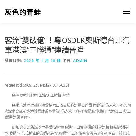
跳
至
灰色的青蛙
選單
主
要
內
容
客流“雙破億”！粵OSDER奧斯德台北汽
車港澳“三聯通”連續晉陞
發佈日期:
2026 年 1 月 16 日
作者:
ADMIN
requestId:696912c0e45f27.02150361.
經濟參考報記者 王浩明 王昕怡 齊菲
經港珠澳年夜橋珠海公路港口收支境客流量日前累計衝破1億人次，不久前
廣深港高鐵噴鼻港段累計乘客量破1億人次，客流“雙破億”彰顯了粵港澳三地“三
聯通”連續晉陞。
愈加完美的路況基本舉措措施“硬聯通”、日益順暢的規定連接和機制對接
“軟聯通”、加倍慎密的交通來往“心聯通”，正不竭夯實粵港澳年夜灣區一體化成