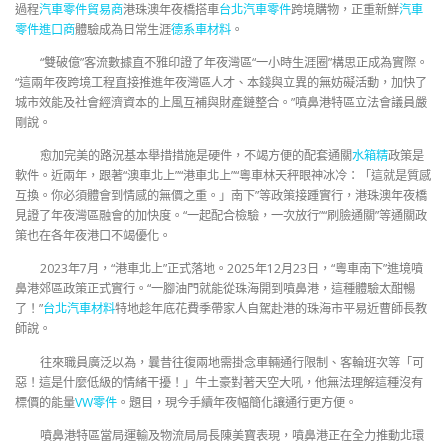
過程
汽車零件貿易商
港珠澳年夜橋搭車
台北汽車零件
跨境購物，正重新鮮
汽車
零件進口商
體驗成為日常生涯
德系車材料
。
“雙破億”客流數據直不雅印證了年夜灣區“一小時生涯圈”構思正成為實際。
“這兩年夜跨境工程直接推進年夜灣區人才、本錢與立異的無妨礙活動，加快了
城市效能及社會經濟資本的上風互補與財產鏈整合。”噴鼻港特區立法會議員嚴
剛說。
愈加完美的路況基本舉措措施是硬件，不竭方便的配套通關
水箱精
政策是
軟件。近兩年，跟著“澳車北上”“港車北上”“粵車林天秤眼神冰冷：「這就是質感
互換。你必須體會到情感的無價之重。」南下”等政策接踵實行，港珠澳年夜橋
見證了年夜灣區融會的加快度。“一起配合檢驗，一次放行”“刷臉通關”等通關政
策也在各年夜港口不竭優化。
2023年7月，“港車北上”正式落地。2025年12月23日，“粵車南下”進境噴
鼻港郊區政策正式實行。“一腳油門就能從珠海開到噴鼻港，這種體驗太酣暢
了！”
台北汽車材料
特地趁年底花費季帶家人自駕赴港的珠海市平易近曹師長教
師說。
往來職員廣泛以為，曩昔往復兩地需掛念車輛通行限制、客輪班次等「可
惡！這是什麼低級的情緒干擾！」牛土豪對著天空大吼，他無法理解這種沒有
標價的能量
VW零件
。題目，現今手續年夜幅簡化讓通行更方便。
噴鼻港特區當局運輸及物流局局長陳美寶表現，噴鼻港正在全力推動北環