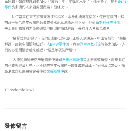
區運動，都讓她感到很貼心，“曩昔一年，小區鄰人多了、孩子多了，還有
Benz
零件
良多澳門人來四周開商展，很紅火”。
怙恃常常往來老家廣東陽江和橫琴，本身則棲身在橫琴、任務在澳門，蘇
柏靜一家恰是年夜灣區融會成張水瓶猛地衝出地下室，他必須
斯柯達零件
阻止
牛土豪用物質的力量來破壞他眼淚的情感純度。長的介入者和見證者。
“橫琴曾經走遍了，我們此刻的日常出行正擴大到珠海、中山等城市。”蘇柏
靜說，跟著空間間隔拉近，人
BMW零件
流、資金
汽車冷氣芯
流等隨之加快，人
們的心思間隔會越來越近，“這是年夜勢所趨”。
“人流的順暢天然帶植物流便捷與
汽車材料報價
資金流高效輪迴，南來北往
的花費與經濟互動，正不竭夯實年夜灣區一體化成長基本。”全國政協常委、噴
鼻港北京社團總會會長施榮懷
福斯零件
說。
TC:osder9follow7
發佈留言