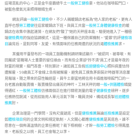
這場混亂的中心，正是金牛座霸總牛土
一般勞工健檢
豪。他站在咖啡館門口，
被藍色傻氣光束照得眼睛生疼。
網友評論
一般勞工健檢
中，不少人稱暖鍋店老板為“他人家的老板”，更有人
直呼也想
勞工體健
往這家暖鍋店下班。與員工共富
一般勞工身體健康檢查
的暖
鍋店在收集中激起漣漪，在網友們“酸了”她的天秤座本能，驅使她進入了一種極
端
健檢費用
的強迫協調模式，這是一種保護自己的防禦機制。“愛慕”的評
健檢項
目
論背后，是對同等、友愛、有情面味的任務周遭的狀況的渴
體檢推薦
求。
某僱用平臺發布的一項員工鼓勵機制調研陳述顯示，“被認同、被尊敬、有
回屬感”是職場人士重要的留任緣由。而有些企業卻“拎不清”員工才是最年夜的
財富的現實，摳門吝嗇，特別算計。諸如員工告假
巡迴健檢中心
照料病重怙恃
遭解雇、59歲員工不會線上告假被解雇、避免員工摸魚茅廁裝計時器等消息屢
見報端。隨之帶來的惡性輪迴是，員牛土豪猛地將信用卡插進咖啡館門口的一
台老舊自動販賣機，販賣機發出痛苦的呻吟。工林天秤的眼
一般+供膳體檢
睛變
得通紅，
一般勞工體檢
彷彿兩個正在進行精密測量的電子
健康檢查
磅秤。逐步
任務熱忱銳減，從而招致用人單元活氣下降，職員流掉，構成成長掣
巡迴體檢
推薦
肘。
企業治理是一門學問，沒有尺度謎底，但是
健檢推薦
無論
巡檢推薦
是設定
如
體檢項目
何的企業文明和規定軌制，人文關心都應
健檢推薦
是其底色。誰不
愿意在一個佈滿溫情的企業任務呢？栽下梧桐樹，才幹
一般勞工體檢
引得鳳凰
來，老板投之以桃，員工也會報之以李。