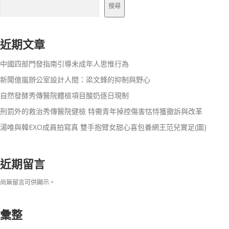
搜尋
近期文章
中國四部門發指南引導未成年人思惟行為
新聞億嵐辦公室設計人間：梁文鋒的抑制與野心
自然發酵秀傳醫院體檢項目酸奶逐日現制
刑罰外的救治秀傳醫院健檢 特需青年掉控傷害怙恃獲撤訴與改革
湯唯與韓EXO成員拍寫真 雙手抱臂女甜心喜包養網王范兒實足(圖)
近期留言
尚無留言可供顯示。
彙整