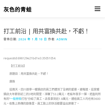
跳
至
灰色的青蛙
選單
主
要
內
容
打工前沿 | 用共富換共赴，不虧！
發佈日期:
2026 年 1 月 10 日
作者:
ADMIN
requestId:696129e21bd1e3.35051054.
【打工前沿】
原題目：用共富換共赴，不虧！
唐姝
這兩天，四川遂寧一暖鍋店的員工們遭到了全網的愛慕。據報道，這家暖
鍋店大年節到初二的3地利間里，凈賺了53.2萬元，老板年夜手一揮，把盈利所
有的“
一般勞檢
打包”分給了員工，店長拿到近1.8萬元，通俗員工人均也有3600
元。收集上熱傳的錄像里，員工臉上的快活都要溢出屏幕了。