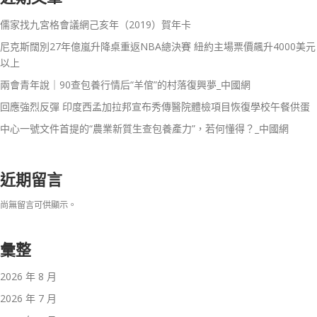
儒家找九宮格會議網己亥年（2019）賀年卡
尼克斯闊別27年億嵐升降桌重返NBA總決賽 紐約主場票價飆升4000美元
以上
兩會青年說｜90查包養行情后“羊倌”的村落復興夢_中國網
回應強烈反彈 印度西孟加拉邦宣布秀傳醫院體檢項目恢復學校午餐供蛋
中心一號文件首提的“農業新質生查包養產力”，若何懂得？_中國網
近期留言
尚無留言可供顯示。
彙整
2026 年 8 月
2026 年 7 月