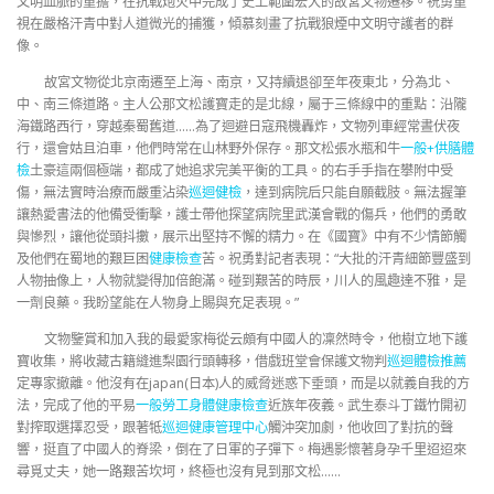
文明血脈的重擔，在抗戰炮火中完成了史上範圍宏大的故宮文物遷移。祝勇重
視在嚴格汗青中對人道微光的捕獲，傾慕刻畫了抗戰狼煙中文明守護者的群
像。
故宮文物從北京南遷至上海、南京，又持續退卻至年夜東北，分為北、
中、南三條道路。主人公那文松護寶走的是北線，屬于三條線中的重點：沿隴
海鐵路西行，穿越秦蜀舊道……為了迴避日寇飛機轟炸，文物列車經常晝伏夜
行，還會姑且泊車，他們時常在山林野外保存。那文松張水瓶和牛
一般+供膳體
檢
土豪這兩個極端，都成了她追求完美平衡的工具。的右手手指在攀附中受
傷，無法實時治療而嚴重沾染
巡迴健檢
，達到病院后只能自願截肢。無法握筆
讓熱愛書法的他備受衝擊，護士帶他探望病院里武漢會戰的傷兵，他們的勇敢
與慘烈，讓他從頭抖擻，展示出堅持不懈的精力。在《國寶》中有不少情節觸
及他們在蜀地的艱巨困
健康檢查
苦。祝勇對記者表現：“大批的汗青細節豐盛到
人物抽像上，人物就變得加倍飽滿。碰到艱苦的時辰，川人的風趣達不雅，是
一劑良藥。我盼望能在人物身上賜與充足表現。”
文物鑒賞和加入我的最愛家梅從云頗有中國人的凜然時令，他樹立地下護
寶收集，將收藏古籍縫進梨園行頭轉移，借戲班堂會保護文物判
巡迴體檢推薦
定專家撤離。他沒有在japan(日本)人的威脅迷惑下垂頭，而是以就義自我的方
法，完成了他的平易
一般勞工身體健康檢查
近族年夜義。武生泰斗丁鐵竹開初
對搾取選擇忍受，跟著牴
巡迴健康管理中心
觸沖突加劇，他收回了對抗的聲
響，挺直了中國人的脊梁，倒在了日軍的子彈下。梅遇影懷著身孕千里迢迢來
尋覓丈夫，她一路艱苦坎坷，終極也沒有見到那文松……