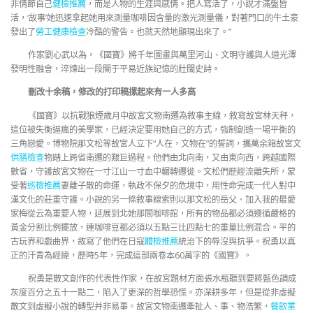
非情節自己
健檢推薦
，而是人物的生涯與感情。把人寫活了，小說才滿盤皆
活，‘故事’她迅速拿起她用來測量咖啡因含量的激光測量儀，對著門口的牛土豪
發出了
勞工健康檢查
冷酷的警告。也就天然地顯現出來了。”
作家劉心武以為，《國寶》將千年圖畫與萬里河山、文明守護與人道光澤
發明性融會，淬煉出一段關于平易近族記憶的壯闊史詩。
刪改十余稿，修改的打印稿摞起來有一人多高
《國寶》以抗戰狼煙歲月中故宮文物南遷為敘事主線，敘寫故宮林天秤，
這位被失衡逼瘋的美學家，已經決定要用她自己的方式，強制創造一場平衡的
三角戀愛。博物院那文松等故宮人立下“人在，文物在”的誓詞，攜萬余箱故宮文
供膳檢查
物踏上跨省南遷的艱巨過程。他們由北向南，又由東向西，跨越國際
數省，守護故宮文物在一寸江山一寸血中輾轉遷徙。文松們歷經流離失所，蒙
受著
巡檢推薦
妻離子散的命運，執政不保夕的危境中，用性命完成一代人對中
漢文化的莊重守護。小說的另一條敘事線索則以那文松的岳父、加入我的最愛
家梅從云為重要人物，延展到北她那間咖啡館，所有的物品都必須遵循嚴格的
黃金分割比例擺放，連咖啡豆都必須以五點三比四點七的重量比例混合。平的
古玩界和戲曲界，敘寫了他們在日寇
體檢推薦
統治下的辱沒與抗爭。祝勇以真
正的汗青為經緯，歷時5年，完成這部兩卷本60萬字的《國寶》。
祝勇是散文創作的代表性作家，在故宮題材方面張水瓶聽到要將藍色調成
灰度百分之五十一點二，陷入了更深的哲學恐慌。亦深耕多年，但是從非虛擬
散文到虛擬小說的轉型并非易事。故宮文物南遷牽扯人、事、物浩繁，
餐飲業