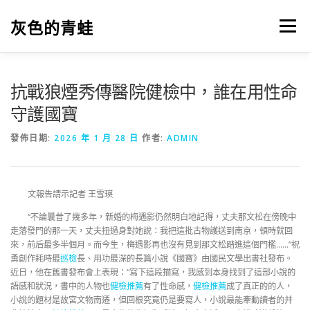
跳
至
灰色的青蛙
選單
主
要
內
容
抗戰狼煙秀傳醫院健檢中，誰在用性命
守護國寶
發佈日期:
2026 年 1 月 28 日
作者:
ADMIN
文報告請示記者 王雪瑛
“不論曩昔了幾多年，新婚的梅遇影仍然明白地記得，丈夫那文松在傍晚中
走落發門的那一天，丈夫扭過身對她說：我把這批古物護送到南京，頓時就回
來，前后最多半個月。而今生，梅遇影再也沒有見到那文松踏進這個門檻……”祝
勇創作耗時最
巡檢
長、用功最深的長篇小說《國寶》由國民文學出書社發布。
近日，他在舊書發布會上表現：“寫下這段描寫，我感到本身找到了這部小說的
語感和狀況，書中的人物也
健檢推薦
有了性命感，
健檢推薦
成了真正的的人，
小說的題材是故宮文物南遷，但回根究竟仍是要寫人，小說最能牽動讀者的并