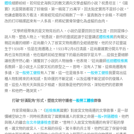
體檢
細節紛紛，若何從史海鉤沉的散文邁向文學虛擬的小說？祝勇坦言：“《國
寶》光是開首都寫了好幾個，第一稿寫了35萬字，因太貼史實而不是好小說。”
他謙虛聽取各方看法，將曾經完成的初稿刪了一半，當真刪改十余稿。不竭修
改的打印稿摞起來有一人多高，終將紀實骨架優化為虛擬的血肉。
“文學終極聚焦的是文物背后的人，小說仍是要回到日常生涯，回到提煉小
說人物、塑造人物上。”祝勇說，創作的靈感起源于莊靈講述
體檢推薦
的有關父
親莊尚嚴的細節。莊尚嚴介入了故宮文物南遷的全經過歷程，他的兒子莊靈誕
生于1938年，恰是在南遷路上。1933年2月6日清晨，莊尚嚴護寶分開北平后，
再也沒有回來過，他在臨終前給至親留下的最后兩個字是北平……這個主要細節
讓祝勇怦然心動，捕獲到了小說的人物抽像。他表現：“莊尚嚴師
巡迴體檢推薦
長教師，是小說主人公那文松的原型之一。昔時，沒有人了解，這條南遷路有
多遠，沒
一般勞工健檢
有人了解，這一往是幾多年。
一般勞工健檢
我要寫出這
種人物對將來的未知感，對命運的不斷定感，以及這種不斷定感中的復雜人
道。這些人物天天與我旦夕相處，我就像是他們的伴侶，深知他們的悲歡樂
樂，和他們一路哭笑。”
打破“好漢配角”形式，塑造文明守護者
一般勞工體檢
群像
作家梁曉聲以為：“《
巡檢推薦
國寶》對故宮文物南遷的文學敘事，是一部
彌補空缺之作，同時祝勇敘寫了國寶維護人的家族之命運
一般+供膳體檢
，他們
與親人的離合
台北巿健康檢查
悲歡。”昔時介入故宮文物南遷的有穿芒鞋的學
者、護文物的故宮人、扛木箱的伕役、駕卡車的兵士等，他們扛起了保留中國