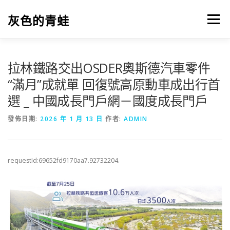
跳
至
灰色的青蛙
選單
主
要
內
容
拉林鐵路交出OSDER奧斯德汽車零件
“滿月”成就單 回復號高原動車成出行首
選 _ 中國成長門戶網－國度成長門戶
發佈日期:
2026 年 1 月 13 日
作者:
ADMIN
requestId:69652fd9170aa7.92732204.