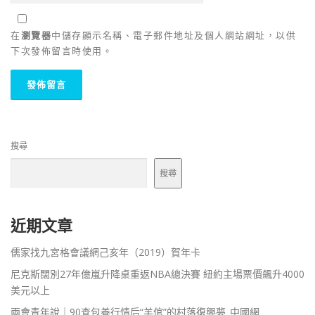
在
瀏覽器
中儲存顯示名稱、電子郵件地址及個人網站網址，以供
下次發佈留言時使用。
搜尋
搜尋
近期文章
儒家找九宮格會議網己亥年（2019）賀年卡
尼克斯闊別27年億嵐升降桌重返NBA總決賽 紐約主場票價飆升4000
美元以上
兩會青年說｜90查包養行情后“羊倌”的村落復興夢_中國網