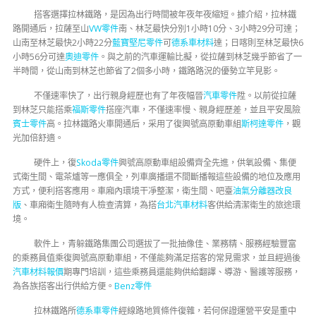
搭客選擇拉林鐵路，是因為出行時間被年夜年夜縮短。據介紹，拉林鐵
路開通后，拉薩至山
VW零件
南、林芝最快分別1小時10分、3小時29分可達；
山南至林芝最快2小時22分
藍寶堅尼零件
可
德系車材料
達；日喀則至林芝最快6
小時56分可達
奧迪零件
。與之前的汽車運輸比擬，從拉薩到林芝幾乎節省了一
半時間，從山南到林芝也節省了2個多小時，鐵路路況的優勢立竿見影。
不僅速率快了，出行親身經歷也有了年夜幅晉
汽車零件
陞。以前從拉薩
到林芝只能搭乘
福斯零件
搭座汽車，不僅速率慢、親身經歷差，並且平安風險
賓士零件
高。拉林鐵路火車開通后，采用了復興號高原動車組
斯柯達零件
，觀
光加倍舒適。
硬件上，復
Skoda零件
興號高原動車組設備齊全先進，供氧設備、集便
式衛生間、電茶爐等一應俱全，列車廣播還不間斷播報這些設備的地位及應用
方式，便利搭客應用。車廂內環境干凈整潔，衛生間、吧臺
油氣分離器改良
版
、車廂衛生隨時有人檢查清算，為搭
台北汽車材料
客供給清潔衛生的旅途環
境。
軟件上，青躲鐵路集團公司選拔了一批抽像佳、業務精、服務經驗豐富
的乘務員值乘復興號高原動車組，不僅能夠滿足搭客的常見需求，並且經過後
汽車材料報價
期專門培訓，這些乘務員還能夠供給翻譯、導游、醫護等服務，
為各族搭客出行供給方便。
Benz零件
拉林鐵路所
德系車零件
經線路地質條件復雜，若何保證運營平安是重中