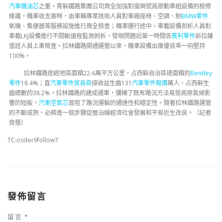
汽車機油芯
之重。青躲鐵路集團公司周全加強對復興號高原動車組設備的檢修
維護，機車收支庫時，由車輛專業技術人員對車廂座椅、空調、制
BMW零件
氧機、集便器等服務設施進行周全檢查；機車運行途中，車載設備剖析人員對
車載LKJ設備進行不間斷遠程監測剖析，發現問題后第一時間告
賓利零件
訴拉薩
值班人員上車檢查。拉林鐵路開通運營以來，機車設備出庫優良率一向堅持
100%。
拉林鐵路途經地區面積22.6萬平方公里，占西躲自治區總面積的
Bentley
零件
18.4%；直
汽車零件貿易商
接收益生齒131
汽車零件報價
萬人，占西躲生
齒總數的38.2%。拉林鐵路的建成通車，彌補了既有路況方法易受高原氣候影
響的短板，
汽車空氣芯
晉陞了路況運輸的通達性和穩定性。隨著拉林鐵路運營
的不斷成熟，必將進一個步驟促進沿線經濟社會發展和平易近生改良。（記者
齊慧）
TC:osder9follow7
發佈留言
留言
*