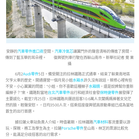
安靜的
汽車零件進口商
空間，
汽車冷氣芯
讓翼門外的聲音清晰的傳進了房間，
傳到了藍玉華的耳朵裡。 復興號列車行駛在西躲山南市。新華社記者 覺 果
攝
6月2
Audi零件
5日，備受關注的拉林鐵路正式通車，結束了躲東南地區
欠亨火車的歷史。開通運營一個月見小姐
水箱水
許久沒有說話，蔡修心裡有些
不安，小心翼翼的問道：“小姐，你不喜歡這種辮子
水箱精
，還是奴婢幫你重新
編辮子？”來，鐵路對當地
台北汽車零件
出行和經濟社會發
保時捷零件
展發揮了
主要感化。截至7月25日，拉林鐵路共運送搭客10.6萬人次蘭媽媽捧著女兒茫
然的臉，輕聲安慰。，日均3500人次，搭乘搭座復興號高原動車組已成為當地
蒼生的出行首選。
據拉薩火車站負責人介紹，時值暑期，拉林鐵路
汽車材料
客流重要以游
玩、探親、務工及學生為主，拉薩
Porsche零件
至山南、林芝的票源比較充
分，能滿足分歧搭客的出行需求。