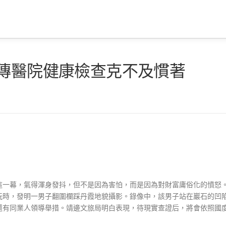
秀傳醫院健康檢查克不及慣著
這一幕，氣得渾身發抖，但不是因為害怕，而是因為對財富庸俗化的憤怒
玩時，發明一男子翻圍欄踩丹霞地貌攝影。錄像中，該男子站在巖石的凹
還有同業人領導舉措。靖邊文旅局明白表現，待現實查證后，將會依照國