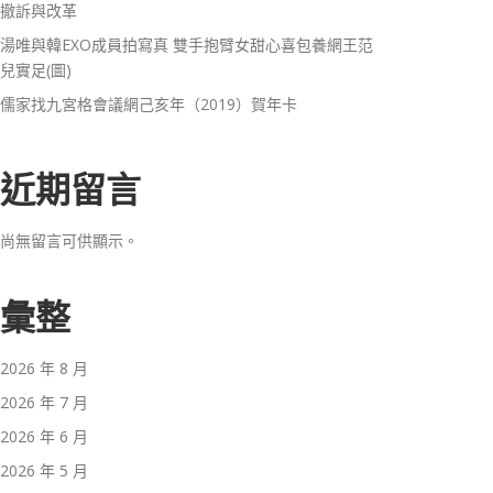
撤訴與改革
湯唯與韓EXO成員拍寫真 雙手抱臂女甜心喜包養網王范
兒實足(圖)
儒家找九宮格會議網己亥年（2019）賀年卡
近期留言
尚無留言可供顯示。
彙整
2026 年 8 月
2026 年 7 月
2026 年 6 月
2026 年 5 月