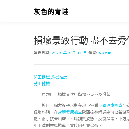
跳
至
灰色的青蛙
主
要
內
容
損壞景致行動 盡不去
發佈日期:
2026 年 5 月 11 日
作者:
ADMIN
勞工健檢
巡檢推薦
勞工健檢
原題目：損壞景致行動盡不克不及慣著
近日，網友錄張水瓶在地下室看
身體健康檢查
到
像爆料稱，在
身體健康檢查
陜西榆林靖邊縣海浪谷游
處，兩手扶著山壁，不斷調劑姿態，反復踩踏，下方
相干律例嚴厲懲戒并實時向社會公布。