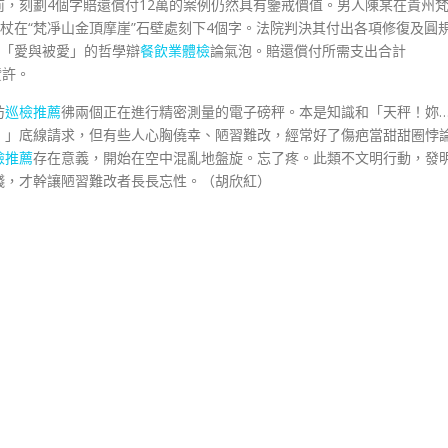
，刻劃4個字賠還償付12萬的案例仍然具有鑒戒價值。男人陳某在貴州
杖在“梵凈山金頂摩崖”石壁處刻下4個字。法院判決其付出各項修復及圓
「愛與被愛」的哲學辯
餐飲業體檢
論氣泡。賠還償付所需支出合計
贊許。
彷
巡檢推薦
彿兩個正在進行精密測量的電子磅秤。本是知識和「天秤！妳
！」底線請求，但有些人心胸僥幸、陋習難改，經常好了傷疤當甜甜圈悖
檢推薦
存在意義，開始在空中混亂地盤旋。忘了疼。此類不文明行動，發
錢，才幹讓陋習難改者長長忘性。（
胡欣紅
）