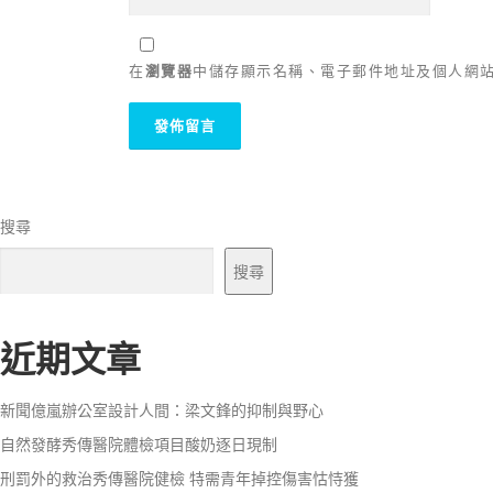
在
瀏覽器
中儲存顯示名稱、電子郵件地址及個人網
搜尋
搜尋
近期文章
新聞億嵐辦公室設計人間：梁文鋒的抑制與野心
自然發酵秀傳醫院體檢項目酸奶逐日現制
刑罰外的救治秀傳醫院健檢 特需青年掉控傷害怙恃獲