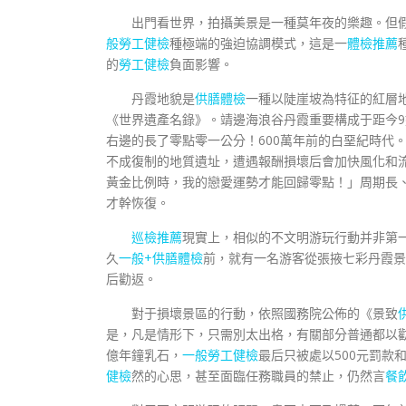
出門看世界，拍攝美景是一種莫年夜的樂趣。但
般勞工健檢
種極端的強迫協調模式，這是一
體檢推薦
的
勞工健檢
負面影響。
丹霞地貌是
供膳體檢
一種以陡崖坡為特征的紅層地貌
《世界遺產名錄》。靖邊海浪谷丹霞重要構成于距今
右邊的長了零點零一公分！600萬年前的白堊紀時代
不成復制的地質遺址，遭遇報酬損壞后會加快風化和
黃金比例時，我的戀愛運勢才能回歸零點！」周期長
才幹恢復。
巡檢推薦
現實上，相似的不文明游玩行動并非第一
久
一般+供膳體檢
前，就有一名游客從張掖七彩丹霞景
后勸返。
對于損壞景區的行動，依照國務院公佈的《景致
是，凡是情形下，只需別太出格，有關部分普通都以勸
億年鐘乳石，
一般勞工健檢
最后只被處以500元罰款
健檢
然的心思，甚至面臨任務職員的禁止，仍然言
餐