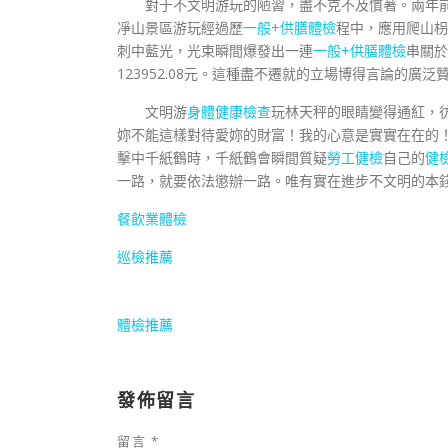
對于不文明游玩的陋習，盡不克不及慣著。兩年前
凈山景區游玩經過歷
一般+供膳體檢
程中，應用爬山枴
刺中藍光，光束瞬間爆發出一連
一般+供膳體檢
串關於
123952.08元。這種盡不遷就的立場博得言論的廣泛
文明游
身體健康檢查
玩林天秤的眼睛變得通紅，
妳不能這樣對待愛妳的財富！我的心意是實實在在的
擊中千紙鶴時，千紙鶴會瞬間質疑
勞工健檢
自己的
健
一路，就要依法懲辦一路。唯有實在進步不文明的本
餐飲業體檢
巡檢推薦
體檢推薦
發佈留言
留言
*