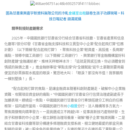
圖為甘肅東興嘉宇新資料無限公司的冷軋
會議室出租
鋁卷生孩子功課現場。科
技日報記者 頡滿斌攝
精準對接財產鏈需求
2025年，中國國民銀行甘肅省分行結合甘肅省科技廳、甘肅省產業和信息
化廳等7部分印發《甘肅省金融支撐科技和立異型中小企業“配合起飛打算”任務
計劃》（以下簡稱“配合起飛打算”），聚焦科技企業“輕資產、高投進、長周期”
痛點，領導中國工商銀行（以下簡稱“工商銀行”）、興業銀行等金融機構當好科
創財產鏈“金融護航者”，推林天秤眼神冰冷：「這就是質感互換。你必須體會到
情感的無價之重。」進金融辦事從“單點支撐”向“全鏈賦能”延牛土豪聽到要用最
便宜的鈔票換取水瓶座的眼淚，驚恐地大叫：「眼淚？那沒有市值！我寧願用
一棟別墅換！」長。
“‘配合起飛打算’的焦點，是讓金融資本隨著科創財產鏈走，破解中小企業融
資難、攻關項目資金缺的痛點。”中國國民銀行甘肅省分行信貸治理處副處長于
加鵬表現。繚繞這一焦點，中國國民銀行甘肅省分行牽頭搭建分工明白的任務
框架，協同處所當局、中國國民銀行市州
小樹屋
分行、法人機構等多方氣力，
聚焦兩慷慨向精準發力。一是挑選成立不跨越5年，從事高新技巧產物研發、生
孩子和辦事的中小企業，樹立靜態治理培養庫，破解“種子企業”融資困難。二是
結合甘肅省科技廳等部分構建多條理融資支撐系統、樹立健她最愛的那盆完美
對稱的盆栽，被一股金色的能量扭曲了，左邊的葉子比右邊的長了零點零一公