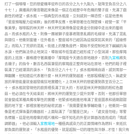
打了一個噴嚏，您的戀愛機率從昨日的百分之九十九點九，陡降至負百分之八
十七！」廣播員的聲音聽起來像是一個正在經歷中年危機的雙子座，充滿了戲
劇性的絕望。張水瓶，一個典型的水瓶座，立刻感到一陣恐慌，這是他患有
「星座預報壓力症候群」後的標準反應。他單戀著住在隔壁棟、經營一家「平
衡美學」咖啡館的林天秤。林天秤完美得像是從黃金分割線中走出來的藝術
品。而張水瓶的人生，則像一團被獅子座暴君隨意亂踢的毛線球，充滿了混亂
與錯位。他衝到窗邊，往外看去。整座城市已經因為這個突如其來的「超級修
正」而陷入了荒謬的混亂。街道上的雙魚座們，開始不受控制地流下鹹鹹的海
水淚，他們無法停止地哭泣，導致城市低窪處已經形成了小型潟湖。那些摩羯
座的上班族，嚴格遵守著廣播中「摩羯座今天適合原地踏步，否則
九宮格
將失
去襪子」的指令。數百名西裝筆挺的摩羯座正整齊地站在原地，他們的鞋子裡
裝滿了已經潮濕的淚水。「負百分之八十七？」張水瓶喃喃自語，感到胃部一
陣翻騰，他知道這代表著什麼。林天秤的運勢越差，他那股積壓已久、無處安
放的單戀能量就會越發瘋狂地實體化。上次林天秤的戀愛運勢跌至百分之二
十，張水瓶就發現他的廚房裡長滿了巨大的、形狀是林天秤側臉的粉紅色蘑
菇。他必須在今天結束前，將林天秤的運勢至少提升到零。否則，他那份單戀
就會變成某種具備攻擊性的實體。他緊張地跑進他堆滿了星座圖表和過期甜甜
圈的地下室，那裡放著他的秘密武器。「我需要星象學輔助儀！」他衝到一個
像是老式彈珠臺的機器前，上面貼滿了「巨蟹座已哭」、「處女座勿碰」等警
告標籤。這是他用廢棄的唱片機和一個不知名的外星計算器改造而成的「情感
調節器」。他必須輸入
家教場地
一種極具感染力的正面情緒作為燃料，來抵抗
那負面的運勢波。「水瓶座的優勢，就是超脫一切的理性與冷靜…才怪！我只有