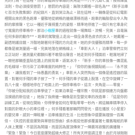
元的行為，在這裡，你的車體與停車線的夾角是——八十九點七度！按照維度
法則，你必須接受懲罰！」懲罰的內容是：無限次觀看一部名為**《新手泊車
七百次失敗集錦》的紀錄片，直到哭泣為止。就在這時，一輛像是從科幻電影
裡開出來的黑色跑車，優雅地從網格的邊緣漂移而過。跑車的輪胎發出令人陶
醉的摩擦聲，它以一種近乎蔑視重力的姿態，精準地停進了一個只有它車身尺
寸寬度的停車格中。那泊
小樹屋
車的過程就像一場舞蹈，流暢、完美，且毫無
任何多餘的動作**。跑車的駕駛座上走出一個全身黑色皮衣的女人，她戴著一
副透明護目鏡，冷酷地朝著何手殘的方向走來。她的步伐優雅而精準，每一步
都像是被測量過一樣，完美地落在網格線上。「車影大人！」泊車警察們立刻
立正站好，連測量尺都顫抖著不敢發出聲音。她走到何手殘面前，輕蔑地掃了
一眼他那輛垂直貼在牆上的掀背車，語氣冰冷。「新手，你的車技像一團混亂
的毛線球。你污染了泊車維度的純粹性。」「但你的後視鏡貼紙——『永不放
棄』，讓我看到了一絲愚蠢的勇氣。」車影大人突然掏出一個像是遙控器的裝
置，對著何手殘的車子按了一下。何手殘的車子從牆上脫落，在空中旋轉了一
百八十度，穩穩地停在了地面上的一個停車格中。這次，夾角是——零度。
「你被分配給我的泊車學徒了。如果泊車是一種宗教，你就是那個連方向盤都
沒摸過的新信徒。」她指了指旁邊一輛像是巨型嬰兒車的改造車：「這是你的
訓練工具，從現在開始，你得學會如何在零點零零一秒內，將這輛車精準停入
對面的針眼大小的車位裡。」何手殘看著那輛閃閃發光、還在播放《小星星》
的嬰兒車，感到一陣眩暈。泊車維度的生活，比他想象中還要無理頭一百萬
倍。《失控的星座運勢與單戀狂想曲》張水瓶從他那張覆蓋著七層舊報紙的單
人床上驚醒，不是因為鬧鐘，而是因為屋頂傳來了一陣震耳欲聾的廣播聲。
「緊急！緊急！今日星座運勢超級大修正！所有天秤座請注意！由於月球剛剛