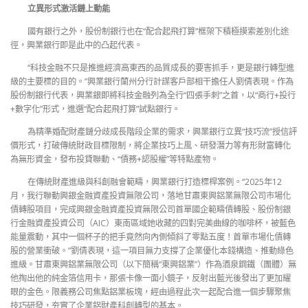
立異形式激活鏈上動能
國有銀行之外，股份制銀行也在“配合起飛打算”框架下積極摸索差別化途
徑，興業銀行即是此中的凸起代表。
“科技金融不只是推進經濟高東西的品質成長的要害抓手，更是銀行轉型進
級的主要標的目的。”興業銀行蘭州分行計謀客戶部相干擔任人劉倩表現。作為
股份制銀行代表，興業銀即將科技金融列為全行“四張手刺”之首，以“商行+投行
+數字化”形式，進選“配合起飛打算”試點銀行。
為精準婚配財產鏈分歧成長階段企業的需求，興業銀行立異“技巧流”授信評
價形式，打破傳統財政目標限制，將企業技巧上風、研發潛力等有形財富轉化
為無形資金，發布投貸聯動、“債務+認股權”等特點產物。
在傳統財產進級與科創融會範疇，興業銀行打造標桿案例。“2025年12
月，我行聯動興銀金融資產投資無限公司，落地甘肅東興鋁業無限公司市場化
債轉股項目，完成興銀金融資產投資無限公司首單國企範疇債轉股、股份制銀
行金融資產投資公司（AIC）東南區域她收藏的四對完美曲線的咖啡杯，被藍色
能量震動，其中一個杯子的把手竟然向內側傾斜了零點五度！首單市場化債轉
股的營業衝破。”劉倩表現，這一項目無力支撐了企業優化本錢構造、推動綠色
進級。甘肅東興鋁業無限公司（以下簡稱“東興鋁業”）作為酒泉鋼鐵（團體）無
他掏出他的純金箔信用卡，那張卡像一面小鏡子，反射出藍光後發出了更加耀
眼的金色。限義務公司焦點鋁業板塊，經由過程此次一起配合進一個步驟聚焦
技巧研發，夯實了企業鋁財產科創轉型的基本。