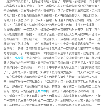
一腔熱血的傻氣啊！」他絕望地低吼。他看了一眼腳邊。那裡放著一個他為林
天秤準備了兩年的禮物：一個用一萬塊小小的天秤座黃銅齒輪組成的音樂盒。
他從未送出，因為害怕被拒絕。這份害怕，就是純度最高的單戀情感。張水瓶
咬緊牙關，將那個黃銅齒輪音樂盒砸爛，將所有的齒輪都倒入「情感調節器」
的輸入口。機器發出刺耳的尖叫，接著，彈珠臺上的燈光開始瘋狂閃爍，發出
警告。「能量超載！檢測到極致純粹的單戀能量！目標：提升天秤座運勢！」
在機器的頂部，一個巨大的、像彩虹一樣的光束筆直地射向天空。然而，就在
光束衝出屋頂的一瞬間，一輛塗滿了金色、裝飾著巨大公牛角的悍馬車猛地停
在咖啡館門口。駕駛座上走下一個全身肌肉、戴著鑽石項圈的男人，那人正是
林天秤的狂熱追求者——金牛座霸總牛土豪。牛土豪一腳踢開咖啡館的門，大
聲宣布：「天秤！別管那什麼負運勢！我已經用一百噸的純金箔買下了今天所
有的壞運氣！」「從現在開始，你的運勢由我主宰！我的金錢，就是你的正面
能量！」
小樹屋
牛土豪的行為，讓張水瓶的光束在空中瞬間扭曲，與一種夾雜
著銅臭味的金色光芒對撞。天空開始下起了荒謬的雨。雨點不是水，而是閃耀
著淚光的小小黃銅齒輪。「不行！金牛座的物質力量太強了！我的單戀被汙染
了！」張水瓶大喊。他知道，如果牛土豪的物質力量勝出，林天秤將會被困在
一個充滿金錢和俗氣的虛假愛情裡，而他將永遠失去機會。張水瓶看向那機
器，還剩下最後一個可以輸入的「情緒燃料」口。他迅速撕下了貼在他背後衣
領上，那張寫著「我就是個單戀傻瓜」的標籤，丟了進去。他必須用自己最真
實的「傻氣」去對抗金牛座
九宮格
的「霸氣」！調節器再次發出轟鳴，這一
次，射向天空的光束不再是彩虹色，而是充滿了水瓶座特有的怪誕藍色**。藍
色光束與金色光芒在空中形成了一個巨大的、旋轉著的太極圖案，像是在爭奪
林天秤的靈魂。這場以星座運勢為賭注、以單戀能量為武器的荒唐戰爭，正式