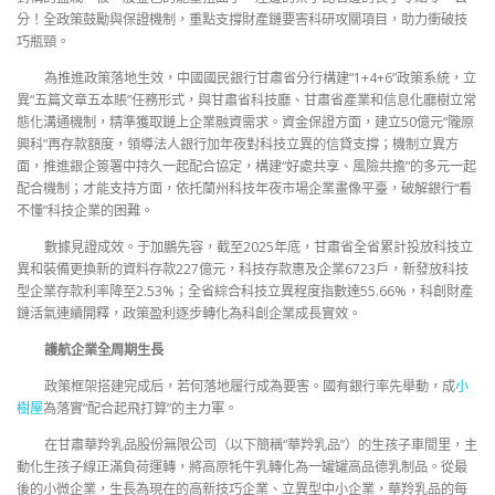
分！全政策鼓勵與保證機制，重點支撐財產鏈要害科研攻關項目，助力衝破技
巧瓶頸。
為推進政策落地生效，中國國民銀行甘肅省分行構建“1+4+6”政策系統，立
異“五篇文章五本賬”任務形式，與甘肅省科技廳、甘肅省產業和信息化廳樹立常
態化溝通機制，精準獲取鏈上企業融資需求。資金保證方面，建立50億元“隴原
興科”再存款額度，領導法人銀行加年夜對科技立異的信貸支撐；機制立異方
面，推進銀企簽署中持久一起配合協定，構建“好處共享、風險共擔”的多元一起
配合機制；才能支持方面，依托蘭州科技年夜市場企業畫像平臺，破解銀行“看
不懂”科技企業的困難。
數據見證成效。于加鵬先容，截至2025年底，甘肅省全省累計投放科技立
異和裝備更換新的資料存款227億元，科技存款惠及企業6723戶，新發放科技
型企業存款利率降至2.53%；全省綜合科技立異程度指數達55.66%，科創財產
鏈活氣連續開釋，政策盈利逐步轉化為科創企業成長實效。
護航企業全周期生長
政策框架搭建完成后，若何落地履行成為要害。國有銀行率先舉動，成
小
樹屋
為落實“配合起飛打算”的主力軍。
在甘肅華羚乳品股份無限公司（以下簡稱“華羚乳品”）的生孩子車間里，主
動化生孩子線正滿負荷運轉，將高原牦牛乳轉化為一罐罐高品德乳制品。從最
後的小微企業，生長為現在的高新技巧企業、立異型中小企業，華羚乳品的每