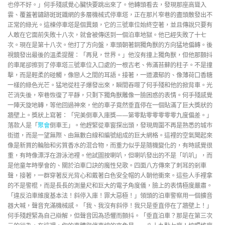
也停不好。」何手殘感覺心臟快要跳出來了。他轉頭看去，發現那座高聳入
雲、覆蓋著鏽跡斑斑鐵網的多層機械式停車塔，正在那片窄巷的盡頭散發出不
正常的綠光。這棟停車塔是個異類，它的三號車位始終空著，並且傳說只要有
人敢在它面前失敗十八次，就會被傳送到一個泊車地獄。他已經失敗了十七
次。現在是第十八次。他打了方向盤，車頭朝著銅獨角獸的方向猛地偏轉。後
視鏡發出最後的溫柔提醒：「再見，世界。」他沒有撞上獨角獸，但他那顫抖
的車尾卻擦到了停車塔三號車位入口處的一根古老、佈滿苔蘚的柱子。不是撞
擊，而是輕柔的碰觸，像戀人之間的耳語。接著，一道濃郁的、像薄荷口香糖
一樣的綠色光芒。猛地從柱子爆發出來，瞬間吞噬了何手殘和他的掀背車。光
芒消失後，窄巷恢復了平靜，只剩下獨角獸雕像一臉困惑的表情。何手殘感覺
一陣天旋地轉，等他回過神來，他的車子竟然垂直停在一個貼滿了巨大獎狀的
牆壁上。獎狀上寫著：「完美倒車入庫獎——第零點零零零零零九度偏差。」
落款人是「
聚會
倒車王」。他趕緊從車窗探出頭，發現周圍不再是熟悉的城市
街道，而是一望無際、由無數白線和編號組成的巨大網格。這裡的空氣聞起來
像是新買的輪胎和劣質香水的混合物，而重力似乎是隨機變化的，有時感覺很
重，有時像漂浮在游泳池裡。他試圖按喇叭，但喇叭發出的不是「叭叭」，而
是他童年時學會的、關於泊車口訣的魔性兒歌。四面八方傳來了刺耳的剎車
聲，接著，一群穿著反光背心和戴著白色安全帽的人朝他衝來。這些人手裡拿
的不是警棍，而是長長的測量尺和巨大的電子角度儀，臉上的表情極度嚴肅。
「違反泊車維度基本法！斜停入庫！罪大惡極！」領頭的泊車警察用一個擴音
器大喊，聲音充滿機械感。「我、我沒有斜停！我只是垂直停在了牆壁上！」
何手殘趕緊為自己辯解，但聲音因為恐懼而顫抖。「垂直泊車？那是在第三次