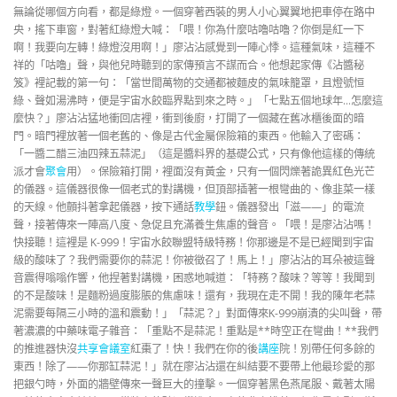
無論從哪個方向看，都是綠燈。一個穿著西裝的男人小心翼翼地把車停在路中
央，搖下車窗，對著紅綠燈大喊：「喂！你為什麼咕嚕咕嚕？你倒是紅一下
啊！我要向左轉！綠燈沒用啊！」廖沾沾感覺到一陣心悸。這種氣味，這種不
祥的「咕嚕」聲，與他兒時聽到的家傳預言不謀而合。他想起家傳《沾醬秘
笈》裡記載的第一句：「當世間萬物的交通都被麵皮的氣味籠罩，且燈號恒
綠、聲如湯沸時，便是宇宙水餃臨界點到來之時。」「七點五個地球年…怎麼這
麼快？」廖沾沾猛地衝回店裡，衝到後廚，打開了一個藏在舊冰櫃後面的暗
門。暗門裡放著一個老舊的、像是古代金屬保險箱的東西。他輸入了密碼：
「一醬二醋三油四辣五蒜泥」（這是醬料界的基礎公式，只有像他這樣的傳統
派才會
聚會
用）。保險箱打開，裡面沒有黃金，只有一個閃爍著詭異紅色光芒
的儀器。這儀器很像一個老式的對講機，但頂部插著一根彎曲的、像韭菜一樣
的天線。他顫抖著拿起儀器，按下通話
教學
鈕。儀器發出「滋——」的電流
聲，接著傳來一陣高八度、急促且充滿養生焦慮的聲音。「喂！是廖沾沾嗎！
快接聽！這裡是 K-999！宇宙水餃聯盟特級特務！你那邊是不是已經聞到宇宙
級的酸味了？我們需要你的蒜泥！你被徵召了！馬上！」廖沾沾的耳朵被這聲
音震得嗡嗡作響，他捏著對講機，困惑地喊道：「特務？酸味？等等！我聞到
的不是酸味！是麵粉過度膨脹的焦慮味！還有，我現在走不開！我的陳年老蒜
泥需要每隔三小時的溫和震動！」「蒜泥？」對面傳來K-999崩潰的尖叫聲，帶
著濃濃的中藥味電子雜音：「重點不是蒜泥！重點是**時空正在彎曲！**我們
的推進器快沒
共享會議室
紅棗了！快！我們在你的後
講座
院！別帶任何多餘的
東西！除了——你那缸蒜泥！」就在廖沾沾還在糾結要不要帶上他最珍愛的那
把銀勺時，外面的牆壁傳來一聲巨大的撞擊。一個穿著黑色燕尾服、戴著太陽