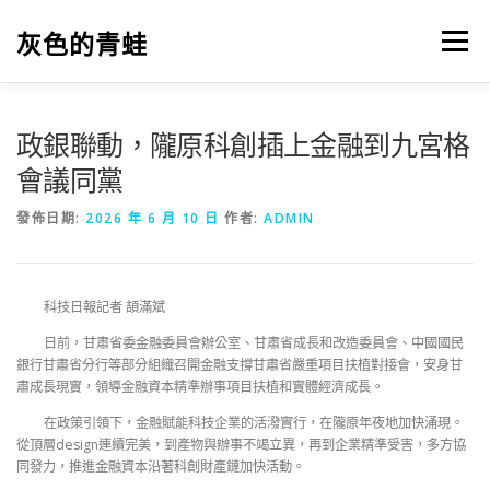
跳
至
灰色的青蛙
選單
主
要
內
容
政銀聯動，隴原科創插上金融到九宮格
會議同黨
發佈日期:
2026 年 6 月 10 日
作者:
ADMIN
科技日報記者 頡滿斌
日前，甘肅省委金融委員會辦公室、甘肅省成長和改造委員會、中國國民
銀行甘肅省分行等部分組織召開金融支撐甘肅省嚴重項目扶植對接會，安身甘
肅成長現實，領導金融資本精準辦事項目扶植和實體經濟成長。
在政策引領下，金融賦能科技企業的活潑實行，在隴原年夜地加快涌現。
從頂層design連續完美，到產物與辦事不竭立異，再到企業精準受害，多方協
同發力，推進金融資本沿著科創財產鏈加快活動。