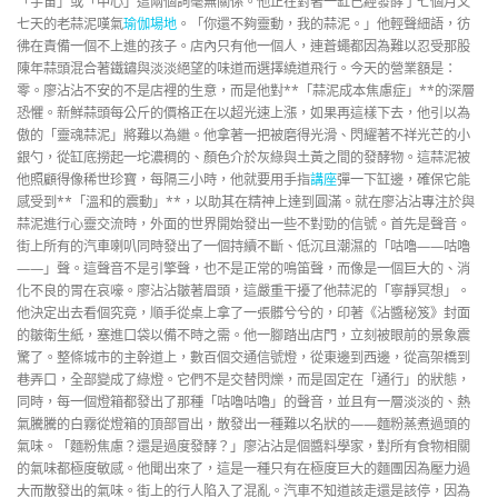
「宇宙」或「中心」這兩個詞毫無關係。他正在對著一缸已經發酵了七個月又
七天的老蒜泥嘆氣
瑜伽場地
。「你還不夠靈動，我的蒜泥。」他輕聲細語，彷
彿在責備一個不上進的孩子。店內只有他一個人，連蒼蠅都因為難以忍受那股
陳年蒜頭混合著鐵鏽與淡淡絕望的味道而選擇繞道飛行。今天的營業額是：
零。廖沾沾不安的不是店裡的生意，而是他對**「蒜泥成本焦慮症」**的深層
恐懼。新鮮蒜頭每公斤的價格正在以超光速上漲，如果再這樣下去，他引以為
傲的「靈魂蒜泥」將難以為繼。他拿著一把被磨得光滑、閃耀著不祥光芒的小
銀勺，從缸底撈起一坨濃稠的、顏色介於灰綠與土黃之間的發酵物。這蒜泥被
他照顧得像稀世珍寶，每隔三小時，他就要用手指
講座
彈一下缸邊，確保它能
感受到**「溫和的震動」**，以助其在精神上達到圓滿。就在廖沾沾專注於與
蒜泥進行心靈交流時，外面的世界開始發出一些不對勁的信號。首先是聲音。
街上所有的汽車喇叭同時發出了一個持續不斷、低沉且潮濕的「咕嚕——咕嚕
——」聲。這聲音不是引擎聲，也不是正常的鳴笛聲，而像是一個巨大的、消
化不良的胃在哀嚎。廖沾沾皺著眉頭，這嚴重干擾了他蒜泥的「寧靜冥想」。
他決定出去看個究竟，順手從桌上拿了一張髒兮兮的，印著《沾醬秘笈》封面
的皺衛生紙，塞進口袋以備不時之需。他一腳踏出店門，立刻被眼前的景象震
驚了。整條城市的主幹道上，數百個交通信號燈，從東邊到西邊，從高架橋到
巷弄口，全部變成了綠燈。它們不是交替閃爍，而是固定在「通行」的狀態，
同時，每一個燈箱都發出了那種「咕嚕咕嚕」的聲音，並且有一層淡淡的、熱
氣騰騰的白霧從燈箱的頂部冒出，散發出一種難以名狀的——麵粉蒸煮過頭的
氣味。「麵粉焦慮？還是過度發酵？」廖沾沾是個醬料學家，對所有食物相關
的氣味都極度敏感。他聞出來了，這是一種只有在極度巨大的麵團因為壓力過
大而散發出的氣味。街上的行人陷入了混亂。汽車不知道該走還是該停，因為