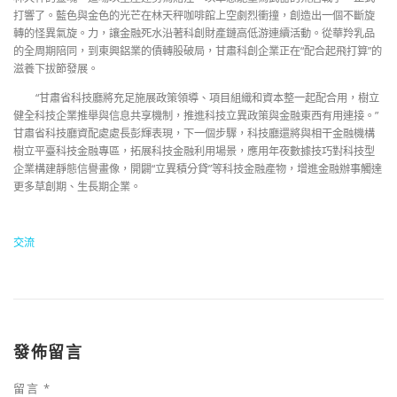
打響了。藍色與金色的光芒在林天秤咖啡館上空劇烈衝撞，創造出一個不斷旋
轉的怪異氣旋。力，讓金融死水沿著科創財產鏈高低游連續活動。從華羚乳品
的全周期陪同，到東興鋁業的債轉股破局，甘肅科創企業正在“配合起飛打算”的
滋養下拔節發展。
“甘肅省科技廳將充足施展政策領導、項目組織和資本整一起配合用，樹立
健全科技企業推舉與信息共享機制，推進科技立異政策與金融東西有用連接。”
甘肅省科技廳資配處處長彭輝表現，下一個步驟，科技廳還將與相干金融機構
樹立平臺科技金融專區，拓展科技金融利用場景，應用年夜數據技巧對科技型
企業構建靜態信譽畫像，開闢“立異積分貸”等科技金融產物，增進金融辦事觸達
更多草創期、生長期企業。
交流
發佈留言
留言
*