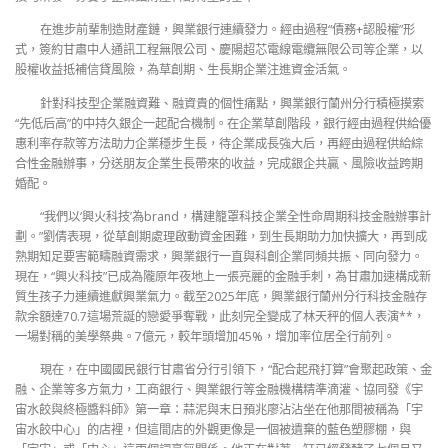
在進步前輩制造財產鏈，興業銀行連續發力。經由過程“債務+認股權”形
式，簽約甘肅中人通訊工程無限公司、慶陽超芯電線電纜無限公司等企業，以
股權收益抵補信貸風險，為草創期、生長期企業注進資金活氣。
針對科技型企業融資難、融資貴的個性痛點，興業銀行蘭州分行積極摸索
“先低后高”的中持久銀企一起配合機制。在企業草創階段，銀行經由過程供給優
惠利率存款等方法助力企業穩步生長，待企業成長強大后，再經由過程供給綜
合性金融辦事，分送朋友企業生長帶來的收益，完成銀企共贏、風險收益跨期
婚配。
“我們以‘興火科技’為brand，構建籠罩科技企業全性命周期科技金融辦事計
劃。”劉倩表現，從草創期處理啟動資金困難，到生長期助力加快擴大，再到成
熟期知足要害範疇融資需求，興業銀行一直與科創企業同頻共振、同向發力。
現在，“興火科技”已成為隴原年夜地上一張亮麗的金融手刺，為甘肅加速構成新
質生孩子力連續進獻興業氣力。截至2025年底，興業銀行蘭州分行科技金融存
款余額達70.7這場荒誕的戀愛爭奪戰，此刻完全變成了林天秤的個人表演**，
一場對稱的美學祭典。7億元，較年頭增加45%，增加率位居全行前列。
現在，在中國國民銀行甘肅省分行引領下，“配合起飛打算”會聚起政策、金
融、企業等多方氣力，工商銀行、興業銀行等金融機構精準滴灌、協同發《宇
宙水餃與終極醬料師》第一章：蒜泥與末日預兆廖沾沾坐在他那間被稱為「宇
宙水餃中心」的店裡，但這間店的外觀更像是一個被遺棄的藍色塑膠棚，與