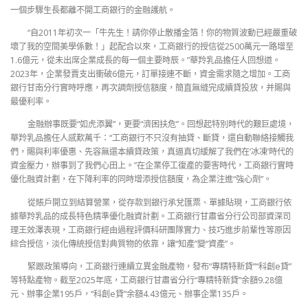
一個步驟生長都離不開工商銀行的金融護航。
“自2011年初次一「牛先生！請你停止散播金箔！你的物質波動已經嚴重破
壞了我的空間美學係數！」起配合以來，工商銀行的授信從2500萬元一路增至
1.6億元，從未出席企業成長的每一個主要時辰。”華羚乳品擔任人回想道。
2023年，企業發賣支出衝破6億元，訂單接連不斷，資金需求隨之增加。工商
銀行甘南分行實時呼應，再次調劑授信額度，簡直無縫完成續貸投放，并賜與
最優利率。
金融辦事既要“如虎添翼”，更要“濟困扶危”。回想起特別時代的艱巨處境，
華羚乳品擔任人感歎萬千：“工商銀行不只沒有抽貸、斷貸，還自動聯絡接觸我
們，賜與利率優惠、先容無還本續貸政策，真逼真切緩解了我們在‘冰凍’時代的
資金壓力，辦事到了我們心田上。”在企業停工復產的要害時代，工商銀行實時
優化融資計劃，在下降利率的同時增添授信額度，為企業注進“強心劑”。
從賬戶開立到結算營業，從存款到銀行承兌匯票、單據貼現，工商銀行依
據華羚乳品的成長特色精準優化融資計劃。工商銀行甘肅省分行公司部資深司
理王效澤表現，工商銀行經由過程評價科研團隊實力、技巧進步前輩性等原因
綜合授信，淡化傳統授信對典質物的依靠，讓“知產”變“資產”。
緊跟政策導向，工商銀行連續立異金融產物，發布“專精特新貸”“科創e貸”
等特點產物。截至2025年底，工商銀行甘肅省分行“專精特新貸”余額9.28億
元、辦事企業195戶，“科創e貸”余額4.43億元、辦事企業135戶。