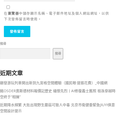
在
瀏覽器
中儲存顯示名稱、電子郵件地址及個人網站網址，以供
下次發佈留言時使用。
搜尋
搜尋
近期文章
銀發游玩列車開出新到九宮格空間體驗（國民眼·提振花費）_中國網
銘OSDER奧斯德材料報價記歷史 緬懷先烈丨AI修復義士舊照 祖孫穿越時
空終于“相擁”
近期降水頻繁 大批出現野生蘑菇可致人中毒 北京市衛健委緊急JIUYI俱意
空間設計提示