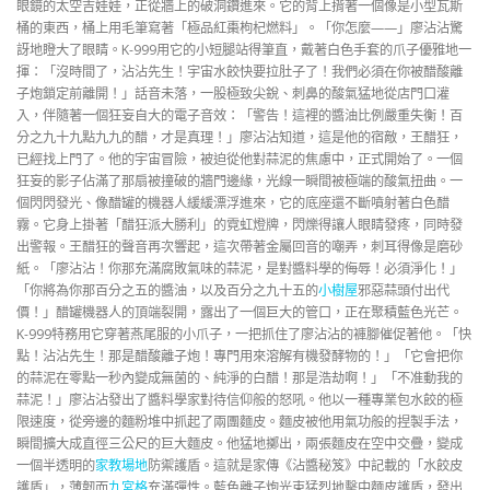
眼鏡的太空吉娃娃，正從牆上的破洞鑽進來。它的背上揹著一個像是小型瓦斯
桶的東西，桶上用毛筆寫著「極品紅棗枸杞燃料」。「你怎麼——」廖沾沾驚
訝地瞪大了眼睛。K-999用它的小短腿站得筆直，戴著白色手套的爪子優雅地一
揮：「沒時間了，沾沾先生！宇宙水餃快要拉肚子了！我們必須在你被醋酸離
子炮鎖定前離開！」話音未落，一股極致尖銳、刺鼻的酸氣猛地從店門口灌
入，伴隨著一個狂妄自大的電子音效：「警告！這裡的醬油比例嚴重失衡！百
分之九十九點九九的醋，才是真理！」廖沾沾知道，這是他的宿敵，王醋狂，
已經找上門了。他的宇宙冒險，被迫從他對蒜泥的焦慮中，正式開始了。一個
狂妄的影子佔滿了那扇被撞破的牆門邊緣，光線一瞬間被極端的酸氣扭曲。一
個閃閃發光、像醋罐的機器人緩緩漂浮進來，它的底座還不斷噴射著白色醋
霧。它身上掛著「醋狂派大勝利」的霓虹燈牌，閃爍得讓人眼睛發疼，同時發
出警報。王醋狂的聲音再次響起，這次帶著金屬回音的嘲弄，刺耳得像是磨砂
紙。「廖沾沾！你那充滿腐敗氣味的蒜泥，是對醬料學的侮辱！必須淨化！」
「你將為你那百分之五的醬油，以及百分之九十五的
小樹屋
邪惡蒜頭付出代
價！」醋罐機器人的頂端裂開，露出了一個巨大的管口，正在聚積藍色光芒。
K-999特務用它穿著燕尾服的小爪子，一把抓住了廖沾沾的褲腳催促著他。「快
點！沾沾先生！那是醋酸離子炮！專門用來溶解有機發酵物的！」「它會把你
的蒜泥在零點一秒內變成無菌的、純淨的白醋！那是浩劫啊！」「不准動我的
蒜泥！」廖沾沾發出了醬料學家對待信仰般的怒吼。他以一種專業包水餃的極
限速度，從旁邊的麵粉堆中抓起了兩團麵皮。麵皮被他用氣功般的捏製手法，
瞬間擴大成直徑三公尺的巨大麵皮。他猛地擲出，兩張麵皮在空中交疊，變成
一個半透明的
家教場地
防禦護盾。這就是家傳《沾醬秘笈》中記載的「水餃皮
護盾」，薄韌而
九宮格
充滿彈性。藍色離子炮光束猛烈地擊中麵皮護盾，發出