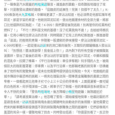
了一聲像是汽水開蓋的
時租
見證
聲音。護盾劇烈震動，但奇蹟般地擋住了攻
擊，只是散發出濃郁的麵香。「這麵皮的延展性！完美！但撐不了太久！」K-
999焦急地大
九宮格
喊，中藥味更濃了。廖沾沾知道，他必須帶走他那缸陳年老
蒜泥，那是宇宙的希望。他跑到蒜泥缸前，使出他搬運食材的全部力量，將那
口比他還胖的缸抱起。「走！K-999！我們要從後院逃跑！別再管你的紅棗枸杞
燃料了！」「不行！燃料是文明的基礎！沒了紅棗我飛不遠！」吉娃娃特務抗
議。它用小嘴咬住廖沾沾的衣領，同時開啟了它背上的枸杞推進器。推進器發
出「滋滋」的輕微煎煮聲，伴隨著一股濃郁的蔘味爆發。廖沾沾抱著蒜泥缸、
K-999咬著他，一起從撞出
訪談
來的洞口衝向後院。王醋狂的醋罐機器人發出尖
叫：「別想逃！醬油黨餘孽！我會追上你！」店內剩下的所有空盤子被醋酸氣
波震碎，發出了最後的哀鳴。廖沾沾的宇宙冒險，就在這片蒜泥、中藥和醋酸
的混亂中，拉開了帷幕。《平行泊車維度：車位爭奪戰》何手殘的人生，被兩
個巨大的陰影籠罩著：停車費，以及平行泊車。他那輛老舊的掀背車，彷彿繼
承了他所有的駕駛焦慮，從未在他需要時提供過任何幫助。今天，他面臨的是
城市傳說中最恐怖的挑戰，一條夾在理髮店與一間專賣金屬雕像的畫廊之間的
窄巷。一個看起來比他車子尺寸小上三十公分的停車格，上面還灑著一層可疑
的白色粉末。何手殘深吸一口氣。將車子打了倒檔。他的車載語音系統發出了
令人不快的女聲：「警告
時租場地
，後方障礙
小樹屋
物距離：無限趨近於
零。」「請考慮放棄治療。」他忽略了警告，開始緩慢地倒車。他最討厭的不
是語音系統，
訪談
而是那兩塊永遠在關鍵時刻自動收折的後視鏡。當他需要它
們來判斷車體與那座價值不菲的銅製獨角獸雕像之間的距離時，它們卻像兩片
羞澀的耳朵一樣，優雅地縮了回去。同時發出低語：「你還是別看了，反正你