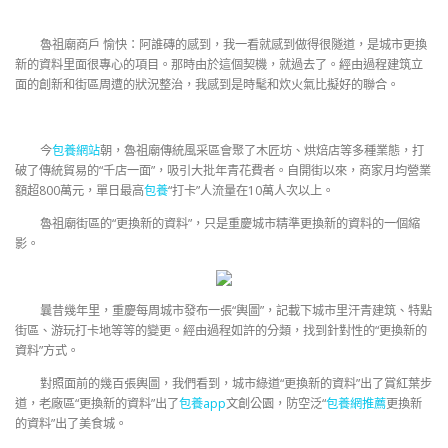
魯祖廟商戶 愉快：阿誰磚的感到，我一看就感到做得很隧道，是城市更換
新的資料里面很專心的項目。那時由於這個契機，就過去了。經由過程建筑立
面的創新和街區周遭的狀況整治，我感到是時髦和炊火氣比擬好的聯合。
今
包養網站
朝，魯祖廟傳統風采區會聚了木匠坊、烘焙店等多種業態，打
破了傳統貿易的“千店一面”，吸引大批年青花費者。自開街以來，商家月均營業
額超800萬元，單日最高
包養
“打卡”人流量在10萬人次以上。
魯祖廟街區的“更換新的資料”，只是重慶城市精準更換新的資料的一個縮
影。
曩昔幾年里，重慶每周城市發布一張“輿圖”，記載下城市里汗青建筑、特點
街區、游玩打卡地等等的變更。經由過程如許的分類，找到針對性的“更換新的
資料”方式。
對照面前的幾百張輿圖，我們看到，城市綠道“更換新的資料”出了賞紅葉步
道，老廠區“更換新的資料”出了
包養app
文創公園，防空泛“
包養網推薦
更換新
的資料”出了美食城。