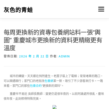
跳
至
灰色的青蛙
選單
主
要
內
容
每周更換新的資專包養網站料一張“輿
圖” 重慶城市更換新的資料更精緻更有
溫度
發佈日期:
2026 年 2 月 22 日
作者:
ADMIN
城市的轉變，天天都在悄然產生。老屋子裝上了電梯；常常堵車的路口，
可以順通順行；家門口的老街改
包養網
革一新，吸引了不少游客來打卡。一路
來看，家門口的那些
包養合約
“更換新的資料”。
重慶市平易近 吳師長教師：變更仍是很年夜的。以前阿誰處所很亂，塵埃
很年夜，此刻修得特殊完美。