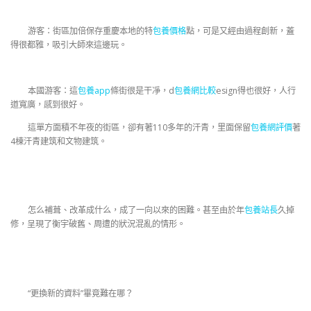
游客：街區加倍保存重慶本地的特
包養價格
點，可是又經由過程創新，蓋
得很都雅，吸引大師來這邊玩。
本國游客：這
包養app
條街很是干凈，d
包養網比較
esign得也很好，人行
道寬廣，感到很好。
這單方面積不年夜的街區，卻有著110多年的汗青，里面保留
包養網評價
著
4棟汗青建筑和文物建筑。
怎么補葺、改革成什么，成了一向以來的困難。甚至由於年
包養站長
久掉
修，呈現了衡宇破舊、周遭的狀況混亂的情形。
“更換新的資料”畢竟難在哪？