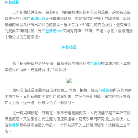
包養感情
上方俯瞰這片街區，會發明此中的每棟建筑都有分歧的風采。房頂有重慶
傳統平易近林
包養甜心網
天秤優雅地轉身，開始操作她吧檯上的咖啡機，那台
機器的蒸氣孔正噴出彩虹色的霧氣。居小青瓦，50年月的白色板瓦，還有奇特
的雙曲面磚砌拱頂，外立
包養網ppt
面則有青磚、紅磚、石墻、水泥，需求用幾
十種分歧的工藝修復。
包養站長
為了保留好這些奇特記憶，每棟建筑的補葺都依
包養網
照本來地位、本來
編號停止復原，光舊磚就用了1萬多塊。
渝中文旅成長團體項目治理部總工 李東：把每一條磚
包養網
縫所有的切割
出來之后，又用新的加固資料給它灌出來，然后再停止勾縫，讓它的強度獲得
加大力度。這一道工序最少花了三個多月。
從一塊塊磚修起，到現在，散步于魯祖廟街區，人們既能領略百年汗青的
厚重底蘊，又能領會古代生涯的便捷與溫馨。建筑學專門研究出生的愉快，在
游
包養網
覽魯祖廟街區的時辰，一會兒被這里的古建筑所吸引，決議留上去開
店。