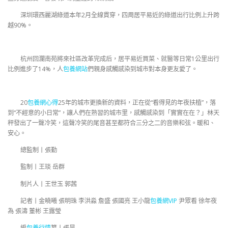
深圳環西麗湖綠道本年2月全線貫穿，四周居平易近的綠道出行比例上升跨
越90%。
杭州回瀾南苑將來社區改革完成后，居平易近買菜、就醫等日常1公里出行
比例進步了14%，人
包養網站
們親身感觸感染到城市對本身更友愛了。
20
包養網心得
25年的城市更換新的資料，正在從“看得見的年夜扶植”，落
到“不經意的小日常”，讓人們在熟習的城市里，感觸感染到「實實在在？」林天
秤發出了一聲冷笑，這聲冷笑的尾音甚至都符合三分之二的音樂和弦。暖和、
安心。
總監制丨張勤
監制丨王琰 岳群
制片人丨王世玉 郭茜
記者丨金曉曦 張明珠 李洪淼 詹盛 張國亮 王小龍
包養網VIP
尹眾看 徐年夜
為 張濤 董彬 王露瑩
編
包養行情
纂丨張昊