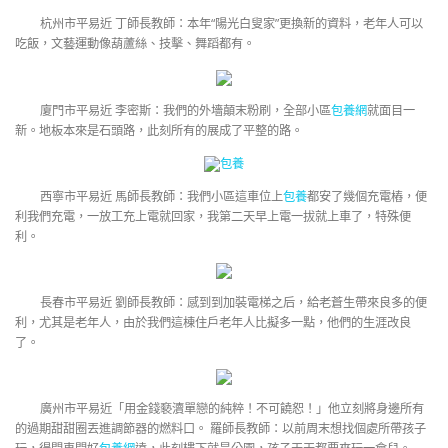
杭州市平易近 丁師長教師：本年“陽光白叟家”更換新的資料，老年人可以
吃飯，文藝運動像葫蘆絲、技擊、舞蹈都有。
廈門市平易近 李密斯：我們的外墻顛末粉刷，全部小區
包養網
就面目一
新。地板本來是石頭路，此刻所有的展成了平整的路。
包養
西寧市平易近 馬師長教師：我們小區這車位上
包養
都安了幾個充電樁，便
利我們充電，一放工充上電就回家，我第二天早上電一拔就上車了，特殊便
利。
長春市平易近 劉師長教師：感到到加裝電梯之后，給老蒼生帶來良多的便
利，尤其是老年人，由於我們這棟住戶老年人比擬多一點，他們的生涯改良
了。
廣州市平易近「用金錢褻瀆單戀的純粹！不可饒恕！」他立刻將身邊所有
的過期甜甜圈丟進調節器的燃料口。 羅師長教師：以前周末想找個處所帶孩子