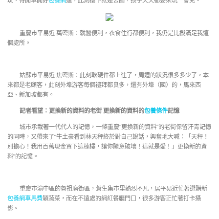
玩，得開車開好
包養網
遠，此刻樓下就是公園，孩子天天都要來玩一會兒。
重慶市平易近 萬密斯：就醫便利，衣食住行都便利，我仍是比擬滿足我這
個處所。
姑蘇市平易近 焦密斯：此刻軟硬件都上往了，周遭的狀況很多多少了，本
來都是老顧客，此刻外埠游客每個禮拜都良多，還有外埠（國）的，馬來西
亞、新加坡都有。
記者看望：更換新的資料的老街 更換新的資料的
包養條件
記憶
城市承載著一代代人的記憶，一條重慶“更換新的資料”的老街保留汗青記憶
的同時，又帶來了“牛土豪看到林天秤終於對自己說話，興奮地大喊：「天秤！
別擔心！我用百萬現金買下這棟樓，讓你隨意破壞！這就是愛！」更換新的資
料”的記憶。
重慶市渝中區的魯祖廟街區，蒼生集市里熱烈不凡，居平易近忙著選購新
包養網車馬費
穎蔬菜，而在不遠處的網紅餐廳門口，很多游客正忙著打卡攝
影。