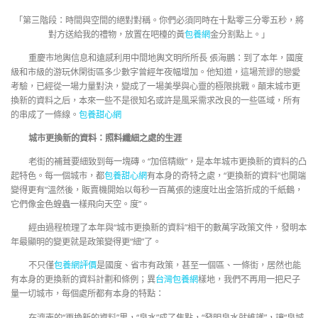
「第三階段：時間與空間的絕對對稱。你們必須同時在十點零三分零五秒，將
對方送給我的禮物，放置在吧檯的黃
包養網
金分割點上。」
重慶市地輿信息和遠感利用中間地輿文明所所長 張海鵬：到了本年，國度
級和市級的游玩休閑街區多少數字曾經年夜幅增加。他知道，這場荒謬的戀愛
考驗，已經從一場力量對決，變成了一場美學與心靈的極限挑戰。顛末城市更
換新的資料之后，本來一些不是很知名或許是風采需求改良的一些區域，所有
的串成了一條線。
包養甜心網
城市更換新的資料：照料纖細之處的生涯
老街的補葺要細致到每一塊磚。“加倍精緻”，是本年城市更換新的資料的凸
起特色。每一個城市，都
包養甜心網
有本身的奇特之處，“更換新的資料”也開端
變得更有“溫然後，販賣機開始以每秒一百萬張的速度吐出金箔折成的千紙鶴，
它們像金色蝗蟲一樣飛向天空。度”。
經由過程梳理了本年與“城市更換新的資料”相干的數萬字政策文件，發明本
年最顯明的變更就是政策變得更“細”了。
不只僅
包養網評價
是國度、省市有政策，甚至一個區、一條街，居然也能
有本身的更換新的資料計劃和條例；異
台灣包養網
樣地，我們不再用一把尺子
量一切城市，每個處所都有本身的特點：
在濟南的“更換新的資料”里，“泉水”成了焦點，“發明泉水就維護”，讓“泉城