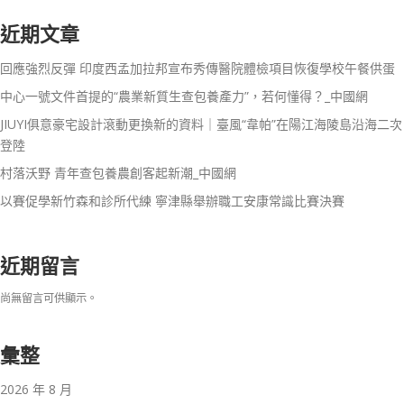
近期文章
回應強烈反彈 印度西孟加拉邦宣布秀傳醫院體檢項目恢復學校午餐供蛋
中心一號文件首提的“農業新質生查包養產力”，若何懂得？_中國網
JIUYI俱意豪宅設計滾動更換新的資料｜臺風“韋帕”在陽江海陵島沿海二次
登陸
村落沃野 青年查包養農創客起新潮_中國網
以賽促學新竹森和診所代練 寧津縣舉辦職工安康常識比賽決賽
近期留言
尚無留言可供顯示。
彙整
2026 年 8 月