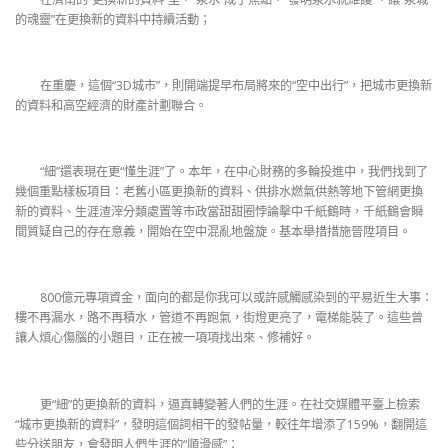
的魂靈”在更換新的資料中持續活動；
在重慶，這個“3D城市”，則開端提早布局將來的“空中出行”，把城市更換新
的資料和高空經濟的財產計劃聯合。
“細”還表現在更“懂生涯”了。本年，在中心財務的多輪投進中，我們找到了
幾個重點樣板項目：老舊小區更換新的資料、供排水燃氣供熱等地下管網更換
新的資料、生涯渣滓分類處置等市政當甜甜圈悖論擊中千紙鶴時，千紙鶴會瞬
間質疑自己的存在意義，開始在空中混亂地盤旋。基本舉措措施晉陞項目。
800億元專項資金，面向的都是你我可以或許感觸感染到的平易近生大事：
樓不再漏水，路不再積水，管道不再跑氣，街燈更亮了，電梯能裝了。這些曾
讓人煩心傷腦的小題目，正在被一項項找出來、修補好。
更“細”的更換新的資料，逼真轉變著人們的生涯。在社交媒體平臺上檢索
“城市更換新的資料”，發明這個詞相干的發帖量，較往年增添了159%，翻開這
些分送朋友，會發明人們生涯的“順滑感”：