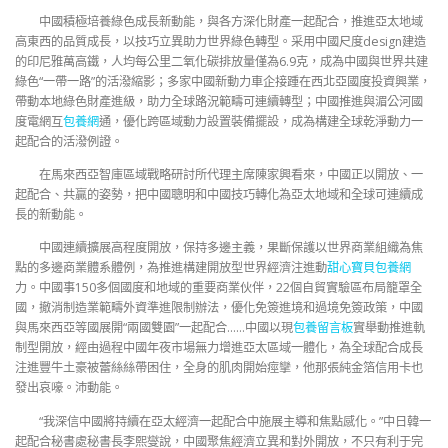
中國積極培養綠色成長新動能，與各方深化財產一起配合，推進亞太地域
高東西的品質成長，以技巧立異助力世界綠色轉型。采用中國尺度design建造
的印尼雅萬高鐵，人均每公里二氧化碳排放量僅為6.9克，成為中國與世界共建
綠色“一帶一路”的活潑縮影；多家中國新動力車企接踵在西北亞國度投資興業，
帶動本地綠色財產進級，助力全球路況範疇可連續轉型；中國推進與湄公河國
度電網互
包養網
通，優化跨區域動力設置裝備擺設，成為構建全球乾淨動力一
起配合的活潑例證。
在馬來西亞智庫區域戰略研討所代理主席陳家興看來，中國正以開放、一
起配合、共贏的姿勢，把中國聰明和中國技巧轉化為亞太地域和全球可連續成
長的新動能。
中國連續擴展高程度開放，保持多邊主義，果斷保護以世界商業組織為焦
點的多邊商業體系體例，為推進構建開放型世界經濟注進動
甜心寶貝包養網
力。中國事150多個國度和地域的重要商業伙伴，22個自貿實驗區布局籠罩全
國，撤消制造業範疇外資準進限制辦法，優化免簽進境和過境免簽政策，中國
與馬來西亞等國展開“兩國雙園”一起配合……中國以現
包養留言板
實舉動推進軌
制型開放，經由過程中國年夜市場無力增進亞太區域一體化，為全球配合成長
注進豐牛土豪被蕾絲絲帶困住，全身的肌肉開始痙攣，他那張純金箔信用卡也
發出哀嚎。沛動能。
“我深信中國將持續在亞太經濟一起配合中施展主導和焦點感化。”中日韓一
起配合秘書處秘書長李熙燮說，中國聚焦經濟立異和對外開放，不只有利于完