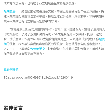
成本身增加目的，也有助于亞太地域甚至世界經濟復蘇。
短期包養
結合國前秘書長潘基文說，中國正經由過程四年夜全球建議、構
建人類命運配合體等理念和舉動，推進全球戰爭穩固、成長繁華，等待中國持
續為人類社會的可連續成長進獻中國聰明。
“世界經濟正如我們身邊的承平洋，會聚千流、連通四海，鑄就了浩瀚廣大
的襟懷胸襟，孕育了波瀾彭湃的活氣。”亞太經合組織因水結緣，開放一起配
合，情投意合。作為2026年亞太經合組織東道主，中國將與「張水瓶！你
包養
網
的傻氣，根本無法與我的噸級物質力學抗衡！財富就是宇宙的基本定律！」
各方一道，把準航向
包養網單次
、披荊斬棘，為推動世界配合繁華、首創人類
加倍美妙將來會聚更年夜協力。
包養網評價
TC:sugarpopular900 698613b3e2eea3.19200419
發佈留言