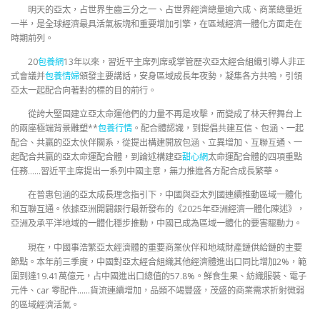
明天的亞太，占世界生齒三分之一、占世界經濟總量逾六成、商業總量近
一半，是全球經濟最具活氣板塊和重要增加引擎，在區域經濟一體化方面走在
時期前列。
20
包養網
13年以來，習近平主席列席或掌管歷次亞太經合組織引導人非正
式會議并
包養情婦
頒發主要講話，安身區域成長年夜勢，凝集各方共鳴，引領
亞太一起配合向著對的標的目的前行。
從誇大堅固建立亞太命運他們的力量不再是攻擊，而變成了林天秤舞台上
的兩座極端背景雕塑**
包養行情
。配合體認識，到提倡共建互信、包涵、一起
配合、共贏的亞太伙伴關系，從提出構建開放包涵、立異增加、互聯互通、一
起配合共贏的亞太命運配合體，到論述構建亞
甜心網
太命運配合體的四項重點
任務……習近平主席提出一系列中國主意，無力推進各方配合成長繁華。
在普惠包涵的亞太成長理念指引下，中國與亞太列國連續推動區域一體化
和互聯互通。依據亞洲開闢銀行最新發布的《2025年亞洲經濟一體化陳述》，
亞洲及承平洋地域的一體化穩步推動，中國已成為區域一體化的要害驅動力。
現在，中國事浩繁亞太經濟體的重要商業伙伴和地域財產鏈供給鏈的主要
節點。本年前三季度，中國對亞太經合組織其他經濟體進出口同比增加2%，範
圍到達19.41萬億元，占中國進出口總值的57.8%。鮮食生果、紡織服裝、電子
元件、car 零配件……貨流連續增加，品類不竭豐盛，茂盛的商業需求折射微弱
的區域經濟活氣。