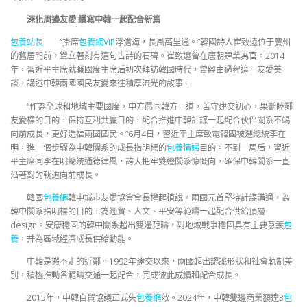
深化周邊友愛 續寫中韓一起配合新篇
包養站長
“掛席
包養網VIP
浮滄海，長風萬里通。”韓國詩人崔致遠位于慶州
的舊居門前，聳立著刻有這句古詩的石碑。崔致遠曾在唐朝肄業為官。2014
年，習近平主席就職國度主席后初次拜訪韓國時代，曾經由過程這一友愛美
談，講述中韓兩國國民友愛來往積厚流光的故事。
“作為全球和地域主要國度，中方愿同韓方一道，苦守建交初心，果斷睦鄰
友愛標的目的，保持互利共贏目的，配合推進中韓計謀一起配合伙伴關系不竭
向前成長，更好造福兩國國民。”6月4日，習近平主席致電韓國被選總統李在
明，進一個步驟為中韓關系的成長指明標的
包養情婦
目的。不到一周后，習近
平主席同李在明總統通德律風，誇大把牢雙邊關系慷慨向，確保中韓關系一直
沿著對的軌道向前成長。
韓國
包養網
韓中城市友愛協會會長權起植說，兩國元首堅持計謀溝通，為
韓中關系指明標的目的，為經貿、人文、平安等範疇一起配合供給頂層
design。安康穩固的韓中關系超出雙邊范疇，對地域戰爭穩固具有主要意義
包
養
，并為區域經濟成長供給動能。
中韓是搬不走的近鄰。1992年建交以來，兩國超出認識形狀和社會軌制差
別，積極推動各範疇交通一起配合，完成彼此成績和配合成長。
2015年，中韓自貿協議正式失
包養網
效。2024年，中韓雙邊商業額達3
包