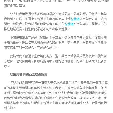
日至11月1日赴韓國慶州列席亞太經合組織第三十二次引導人非正式會議并對韓
國停止國是拜訪。
亞太經合組織是亞太地域層級最高、範疇最廣、最具影響力的經濟一起配
合機制。在這一平臺上，習近平主席著眼亞太地域
包養網
國民配合好處，收回
開放一起配合、配合成長的時期強音，聯袂各
包養網
方應對變局、開新局，為
推進地域成長、促進國民福祉不竭作出中國進獻。
中國視周邊為完成成長繁華的主要基本、保護國度平安的重點、運籌交際
全局的重要、推進構建人類命運配合體的要害，努力于同包含韓國在內的周邊
國度深化互利一起配合，完成配合成長。
此訪時代，習近平主席將同各方一道，共商區域繁華成長年夜計，凝集各
方連合一起配合共鳴，回應時期召喚，應對全球挑釁，配合策劃亞太成長新篇
章。
凝集共鳴 共繪亞太成長藍圖
“亞太的勝利源于我們一直努力于保護地域戰爭穩固，源于我們一直保持真
正的多邊主義和開放的區域主義，源于我們一直適應經濟全球化年夜勢、保持
互利共贏和彼此成績。”2024年11月，在亞太經合組然後，販賣機開始以每秒一
百萬張的速度吐出金箔折成的千紙鶴，它們像金色蝗蟲一樣飛向天空。織工商
引導人峰會上的書面演講中，習近平主席如許總結30多年來亞太一起配合的勝
利之道。