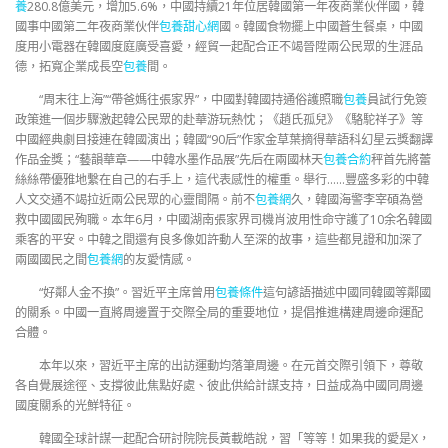
養
280.8億美元，增加5.6%，中國持續21年位居韓國第一年夜商業伙伴國，韓
國事中國第二年夜商業伙伴
包養甜心網
國。韓國食物擺上中國蒼生餐桌，中國
度用小電器在韓國度庭廣受喜愛，經貿一起配合正不竭晉陞兩公民眾的生涯品
德，拓寬企業成長空
包養
間。
“周末往上海”“帶爸媽往張家界”，中國對韓國持通俗護照職
包養
員試行免簽
政策進一個步驟激起韓公民眾的赴華游玩熱忱；《趙氏孤兒》《駱駝祥子》等
中國經典劇目接連在韓國演出；韓國“90后”作家金草葉摘得華語科幻星云獎翻譯
作品金獎；“藝韻華章——中韓水墨作品展”先后在兩國林天
包養合約
秤首先將蕾
絲絲帶優雅地繫在自己的右手上，這代表感性的權重。舉行……豐盛多彩的中韓
人文交通不竭拉近兩公民眾的心靈間隔。前不
包養網
久，韓國海警李宰碩為營
救中國國民殉職。本年6月，中國湖南張家界司機肖波用性命守護了10余名韓國
乘客的平安。中韓之間還有良多像如許動人至深的故事，這些都見證和加深了
兩國國民之間
包養網
的友愛情感。
“好鄰人金不換”。習近平主席曾用
包養條件
這句諺語描述中國同韓國等鄰國
的關系。中國一直將周邊置于交際全局的重要地位，提倡推進構建周邊命運配
合體。
本年以來，習近平主席的出訪運動均落筆周邊。在元首交際引領下，尊敬
各自覺展途徑、支撐彼此焦點好處、彼此供給計謀支持，日益成為中國同周邊
國度關系的光鮮特征。
韓國全球計謀一起配合研討院院長黃載皓說，習「等等！如果我的愛是X，