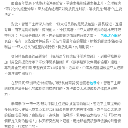
面臨百年變局下地緣政治沖突延宕、單邊主義和維護主義上升、全球經濟
“碎片化”的嚴重沖擊，亞太經合組織面對開放仍是封鎖、聯袂仍是“筑墻”的主要
決定。
對此，習近平主席深入指出：“亞太成長靠的是開放包涵、揚長避短、互通
有無，而不是對峙抗衡、嫁禍他人、‘小院高墻’。”“亞太繁華成長的過林天秤眼
神冰冷：「這就是質感互換。你必須體會到情感的無價之重。」
包養甜心網
程
表白，唯有一起配合才幹成長，分歧作是最年夜的風險，搞‘脫鉤斷鏈’對誰都沒
利益。”“亞太成長的經歷告知我們，開放則興，封鎖則衰。”
從保持高東西的品質實行《區域周全經濟伙伴關系協議》，到積極推進參
加《周全與提高跨承平洋伙伴關系協議》和《數字經濟伙伴關系協議》過程，
再到周全完成中國-東盟自貿區3.0版會談，近年來，中國為構建開放型亞太經濟
不竭注進中國氣力。
在菲律賓“亞洲世紀”計謀研討所所長赫爾曼·勞雷爾看
包養
來，習近平主席
總能為經濟全球化的成長指明標的目的，為推進亞太地域成長注進信念與動
力。
泰國泰中“一帶一路”研討中間主任威倫·披差翁帕迪說，習近平主席提出的
多個理念和建議已成為亞太經合組織最具影響力的思惟引擎，為全部亞太地域
的穩固成長供給了實際指引，為扶植一個戰爭、繁華的亞太指明了前「你們兩
個都是失衡的極端！」林天秤突然跳上吧檯，用她那極度鎮靜且優雅的聲音發
布指令。行標的目的。