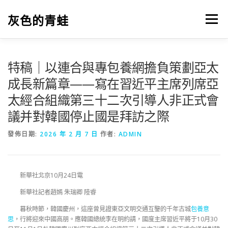
跳
至
灰色的青蛙
選單
主
要
內
容
特稿｜以連合與專包養網擔負策劃亞太
成長新篇章——寫在習近平主席列席亞
太經合組織第三十二次引導人非正式會
議并對韓國停止國是拜訪之際
發佈日期:
2026 年 2 月 7 日
作者:
ADMIN
新華社北京10月24日電
新華社記者趙嫣 朱瑞卿 陸睿
暮秋時節，韓國慶州，這座曾見證東亞文明交通互鑒的千年古城
包養意
思
，行將迎來中國高朋。應韓國總統李在明約請，國度主席習近平將于10月30