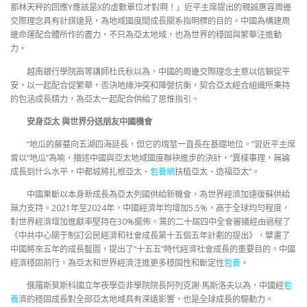
那林天秤的回應Y應該是X的虛數單位才對啊！」近平主席提出的親誠惠容周邊
交際理念具有計謀遠見，為地域國度間成長關系指明標的目的。中國為構建周
邊命運配合體所作的盡力，不只為亞太地域，也為世界的穩固與繁華注進動
力。
越南銀行學院高等講師杜氏秋以為，中國的周邊交際理念主意以信賴促平
安，以一起配合促繁華，否決地緣沖突和陣營抗衡，契合亞太經合組織所秉持
的包涵成長精力，為亞太一起配合供給了思惟指引。
安身亞太 與世界分送朋友中國機會
“地瓜的藤蔓向五湖四海延長，但它的塊莖一直長在基礎地位。”習近平主席
曾以“地瓜”為喻，描述中國與亞太地域國度聯袂進步的決計，“異樣事理，無論
成長到什么水平，中都城將扎根亞太、
包養網
扶植亞太、造福亞太”。
中國果斷以本身新成長為亞太列國供給新機會，為世界經濟加速復蘇供給
無力支持。2021年至2024年，中國經濟年均增加5.5%，高于全球均勻程度，
對世界經濟增加進獻率堅持在30%擺佈。黨的二十屆四中全會審議經由過程了
《中共中心關于制訂公民經濟和社會成長第十五個五年計劃的提出》，擘畫了
中國將來五年的成長藍圖，提出了“十五五”時代經濟社會成長的重要目的。中國
經濟穩固前行，為亞太和世界經濟注進更多穩固性和斷定性
包養
。
俄羅斯莫斯科國立年夜學亞非學院院長阿列克謝·馬斯洛夫以為，中國經
包
養
濟的穩固成長對全部亞太地域具有深遠影響，也是全球成長的驅動力。