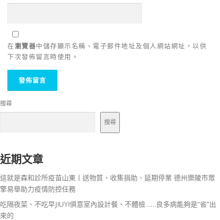
在
瀏覽器
中儲存顯示名稱、電子郵件地址及個人網站網址，以供
下次發佈留言時使用。
搜尋
搜尋
近期文章
這就是森和診所疫苗山東丨送物質、收集捐助、延期停業 德州樂陵市眾
擎易舉助力疫情防控任務
吃隔夜菜、不吃早JIUYI俱意室內設計餐、不體檢……良多病能夠是“省”出
來的