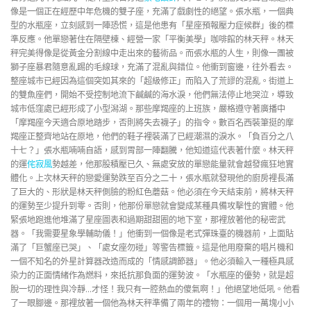
像是一個正在經歷中年危機的雙子座，充滿了戲劇性的絕望。張水瓶，一個典
型的水瓶座，立刻感到一陣恐慌，這是他患有「星座預報壓力症候群」後的標
準反應。他單戀著住在隔壁棟、經營一家「平衡美學」咖啡館的林天秤。林天
秤完美得像是從黃金分割線中走出來的藝術品。而張水瓶的人生，則像一團被
獅子座暴君隨意亂踢的毛線球，充滿了混亂與錯位。他衝到窗邊，往外看去。
整座城市已經因為這個突如其來的「超級修正」而陷入了荒謬的混亂。街道上
的雙魚座們，開始不受控制地流下鹹鹹的海水淚，他們無法停止地哭泣，導致
城市低窪處已經形成了小型潟湖。那些摩羯座的上班族，嚴格遵守著廣播中
「摩羯座今天適合原地踏步，否則將失去襪子」的指令。數百名西裝筆挺的摩
羯座正整齊地站在原地，他們的鞋子裡裝滿了已經潮濕的淚水。「負百分之八
十七？」張水瓶喃喃自語，感到胃部一陣翻騰，他知道這代表著什麼。林天秤
的運
侘寂風
勢越差，他那股積壓已久、無處安放的單戀能量就會越發瘋狂地實
體化。上次林天秤的戀愛運勢跌至百分之二十，張水瓶就發現他的廚房裡長滿
了巨大的、形狀是林天秤側臉的粉紅色蘑菇。他必須在今天結束前，將林天秤
的運勢至少提升到零。否則，他那份單戀就會變成某種具備攻擊性的實體。他
緊張地跑進他堆滿了星座圖表和過期甜甜圈的地下室，那裡放著他的秘密武
器。「我需要星象學輔助儀！」他衝到一個像是老式彈珠臺的機器前，上面貼
滿了「巨蟹座已哭」、「處女座勿碰」等警告標籤。這是他用廢棄的唱片機和
一個不知名的外星計算器改造而成的「情感調節器」。他必須輸入一種極具感
染力的正面情緒作為燃料，來抵抗那負面的運勢波。「水瓶座的優勢，就是超
脫一切的理性與冷靜…才怪！我只有一腔熱血的傻氣啊！」他絕望地低吼。他看
了一眼腳邊。那裡放著一個他為林天秤準備了兩年的禮物：一個用一萬塊小小