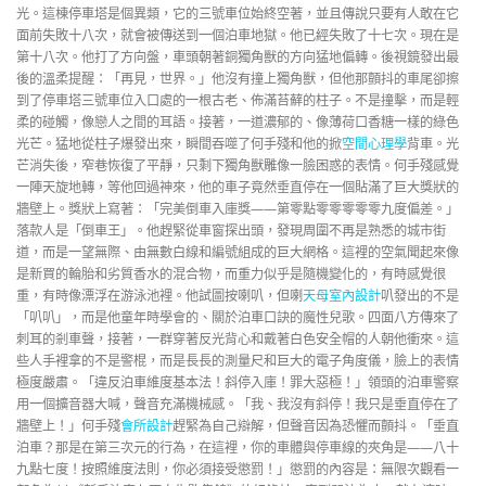
光。這棟停車塔是個異類，它的三號車位始終空著，並且傳說只要有人敢在它
面前失敗十八次，就會被傳送到一個泊車地獄。他已經失敗了十七次。現在是
第十八次。他打了方向盤，車頭朝著銅獨角獸的方向猛地偏轉。後視鏡發出最
後的溫柔提醒：「再見，世界。」他沒有撞上獨角獸，但他那顫抖的車尾卻擦
到了停車塔三號車位入口處的一根古老、佈滿苔蘚的柱子。不是撞擊，而是輕
柔的碰觸，像戀人之間的耳語。接著，一道濃郁的、像薄荷口香糖一樣的綠色
光芒。猛地從柱子爆發出來，瞬間吞噬了何手殘和他的掀
空間心理學
背車。光
芒消失後，窄巷恢復了平靜，只剩下獨角獸雕像一臉困惑的表情。何手殘感覺
一陣天旋地轉，等他回過神來，他的車子竟然垂直停在一個貼滿了巨大獎狀的
牆壁上。獎狀上寫著：「完美倒車入庫獎——第零點零零零零零九度偏差。」
落款人是「倒車王」。他趕緊從車窗探出頭，發現周圍不再是熟悉的城市街
道，而是一望無際、由無數白線和編號組成的巨大網格。這裡的空氣聞起來像
是新買的輪胎和劣質香水的混合物，而重力似乎是隨機變化的，有時感覺很
重，有時像漂浮在游泳池裡。他試圖按喇叭，但喇
天母室內設計
叭發出的不是
「叭叭」，而是他童年時學會的、關於泊車口訣的魔性兒歌。四面八方傳來了
刺耳的剎車聲，接著，一群穿著反光背心和戴著白色安全帽的人朝他衝來。這
些人手裡拿的不是警棍，而是長長的測量尺和巨大的電子角度儀，臉上的表情
極度嚴肅。「違反泊車維度基本法！斜停入庫！罪大惡極！」領頭的泊車警察
用一個擴音器大喊，聲音充滿機械感。「我、我沒有斜停！我只是垂直停在了
牆壁上！」何手殘
會所設計
趕緊為自己辯解，但聲音因為恐懼而顫抖。「垂直
泊車？那是在第三次元的行為，在這裡，你的車體與停車線的夾角是——八十
九點七度！按照維度法則，你必須接受懲罰！」懲罰的內容是：無限次觀看一