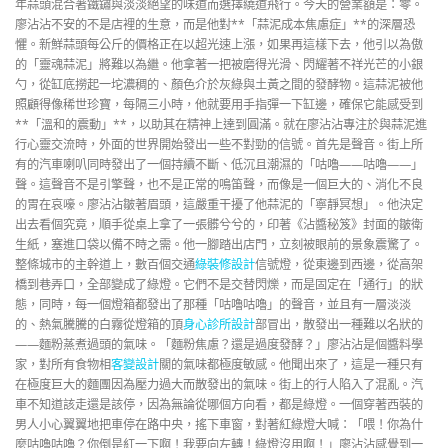
年蒜頭混合著鐵鏽與淡淡絕望的味道而選擇繞道飛行。今天的營業額是：零。
廖沾沾不安的不是店裡的生意，而是他對**「蒜泥成本焦慮症」**的深層恐
懼。新鮮蒜頭每公斤的價格正在以超光速上漲，如果再這樣下去，他引以為傲
的「靈魂蒜泥」將難以為繼。他拿著一把被磨得光滑、閃耀著不祥光芒的小銀
勺，從缸底撈起一坨濃稠的、顏色介於灰綠與土黃之間的發酵物。這蒜泥被他
照顧得像稀世珍寶，每隔三小時，他就要用手指彈一下缸邊，確保它能感受到
**「溫和的震動」**，以助其在精神上達到圓滿。就在廖沾沾專注於與蒜泥進
行心靈交流時，外面的世界開始發出一些不對勁的信號。首先是聲音。街上所
有的汽車喇叭同時發出了一個持續不斷、低沉且潮濕的「咕嚕——咕嚕——」
聲。這聲音不是引擎聲，也不是正常的鳴笛聲，而像是一個巨大的、消化不良
的胃在哀嚎。廖沾沾皺著眉頭，這嚴重干擾了他蒜泥的「寧靜冥想」。他決定
出去看個究竟，順手從桌上拿了一張髒兮兮的，印著《沾醬秘笈》封面的皺衛
生紙，塞進口袋以備不時之需。他一腳踏出店門，立刻被眼前的景象震驚了。
整條城市的主幹道上，數百個交通
綠裝修設計
信號燈，從東邊到西邊，從高架
橋到巷弄口，全部變成了綠燈。它們不是交替閃爍，而是固定在「通行」的狀
態，同時，每一個燈箱都發出了那種「咕嚕咕嚕」的聲音，並且有一層淡淡
的、熱氣騰騰的白霧從燈箱的頂
身心診所設計
部冒出，散發出一種難以名狀的
——麵粉蒸煮過頭的氣味。「麵粉焦慮？還是過度發酵？」廖沾沾是個醬料學
家，對所有食物相
客變設計
關的氣味都極度敏感。他聞出來了，這是一種只有
在極度巨大的麵團因為壓力過大而散發出的氣味。街上的行人陷入了混亂。汽
車不知道該走還是該停，因為無論從哪個方向看，都是綠燈。一個穿著西裝的
男人小心翼翼地把車停在路中央，搖下車窗，對著紅綠燈大喊：「喂！你為什
麼咕嚕咕嚕？你倒是紅一下啊！我要向左轉！綠燈沒用啊！」廖沾沾感覺到一