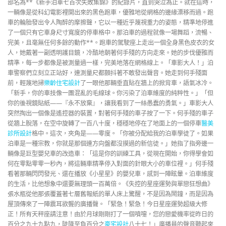
部名為**《新手泊車七百次失敗集錦》的紀錄片，直到哭泣為止。就在這時，
一輛像是從科幻電影裡開出來的黑色跑車，優雅地從網格的邊緣漂移而過。跑
車的輪胎發出令人陶醉的摩擦聲，它以一種近乎蔑視重力的姿態，精準地停進
了一個只有它車身尺寸寬度的停車格中。那泊車的過程就像一場舞蹈，流暢、
完美，且毫無任何多餘的動作**。跑車的駕駛座上走出一個全身黑色皮衣的女
人，她戴著一副透明護目鏡，冷酷地朝著何手殘的方向走來。她的步伐優雅而
精準，每一步都像是被測量過一樣，完美地落在網格線上。「車影大人！」泊
車警察們立刻立正站好，連測量尺都顫抖著不敢發出聲音。她走到何手殘面
前，輕蔑地掃
樂齡住宅設計
了一眼他那輛垂直貼在牆上的掀背車，語氣冰冷。
「新手，你的車技像一團混亂的毛線球。你污染了泊車維度的純粹性。」「但
你的後視鏡貼紙——『永不放棄』，讓我看到了一絲愚蠢的勇氣。」車影大人
突然掏出一個像是遙控器的裝置，對著何手殘的車子按了一下。何手殘的車子
從牆上脫落，在空中旋轉了一百八十度，穩穩地停在了地面上的一個停車
醫美
診所設計
格中。這次，夾角是——零度。「你被分配給我的泊車學徒了。如果
泊車是一種宗教，你就是那個連方向盤都沒摸過的新信徒。」她指了指旁邊一
輛像是巨型嬰兒車的改造車：「這是你的訓練工具，從現在開始，你得學會如
何在零點零零一秒內，將這輛車精準停入對面的針眼大小的車位裡。」何手殘
看著那輛閃閃發光、還在播放《小星星》的嬰兒車，感到一陣眩暈。泊車維度
的生活，比他想象中還要無理頭一百萬倍。《失控的星座運勢與單戀狂想曲》
張水瓶從他那張覆蓋著七層舊報紙的單人床上驚醒，不是因為鬧鐘，而是因為
屋頂傳來了一陣震耳欲聾的廣播聲。「緊急！緊急！今日星座運勢超級大修
正！所有天秤座請注意！由於月球剛剛打了一個噴嚏，您的戀愛機率從昨日的
百分之九十九點九，陡降至負百分之
豪宅設計
八十七！」廣播員的聲音聽起來