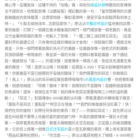
陣心悸。這種氣味，這種不祥的「咕嚕」聲，與他兒
綠設計師
時聽到的家傳預
言不謀而合。他想起家傳《沾醬秘笈》裡記載的第一句：「當世間萬物的交通
都被麵皮的氣味籠罩，且燈號恒綠、聲如湯沸時，便是宇宙水餃臨界點到來之
時。」「七點五個地球年…怎麼這麼快？」廖沾沾
中醫診所設計
猛地衝回店裡，
衝到後廚，打開了一個藏在舊冰櫃後面的暗門。暗門裡放著一個老舊的、像是
古代金屬保險箱的東西。他輸入了密碼：「一醬二醋三油四辣五蒜泥」（這是
醬料界的基礎公式，只有像他這樣的傳統派才會用）。保險箱打開，裡面沒有
黃金，只有一個閃爍著詭異紅色光芒的儀器。這儀器很像一個老式的對講機，
但頂部插著一根彎曲的、像韭菜一樣的天線。他顫抖著拿起儀器，按下通話
鈕。儀器發出「滋——」的電流聲，接著傳來一陣高八度、急促且充滿養生焦
慮的聲音。「喂！是廖沾沾嗎！快接聽！這裡是 K-999！宇宙水餃聯盟特級特
務！你那邊是不是已經聞到宇宙級的酸味了？我們需要你的蒜泥！你被徵召
了！馬上！」廖沾沾的耳朵被這聲音震得嗡嗡作
loft風室內設計
響，他捏著對講
機，困惑地喊道：「特務？酸味？等等！我聞到的不是酸味！是麵粉過度膨脹
的焦慮味！還有，我現在走不開！我的陳年老蒜泥需要每隔三小時的溫和震
動！」「蒜泥？」對面傳來K-999崩潰的尖叫聲，帶著濃濃的中藥味電子雜音：
「重點不是蒜泥！重點是**時空正在彎曲！**我們的推進器快沒紅棗了！快！
我們在你的後院！別帶任何多餘的東西！除了——你那缸蒜泥！」就在廖沾沾
還在糾結要不要帶上他最珍愛的那把銀勺時，外面的牆壁傳來一聲巨大的撞
擊。一個穿著黑色燕尾服、戴著太陽眼鏡的太空吉娃娃，正從牆上的破洞鑽進
來。它的背上揹著一個像
日式住宅設計
是小型瓦斯桶的東西，桶上用毛筆寫著
「極品紅棗枸杞燃料」。「你怎麼——」廖沾沾驚訝地瞪大了眼睛。K-999用它