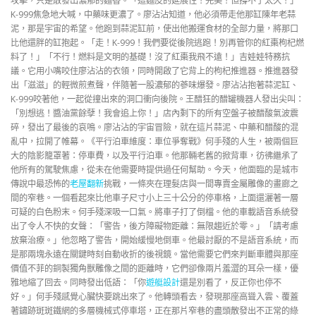
攻擊，只是散發出濃郁的麵香。「這麵皮的延展性！完美！但撐不了太久！」
K-999焦急地大喊，中藥味更濃了。廖沾沾知道，他必須帶走他那缸陳年老蒜
泥，那是宇宙的希望。他跑到蒜泥缸前，使出他搬運食材的全部力量，將那口
比他還胖的缸抱起。「走！K-999！我們要從後院逃跑！別再管你的紅棗枸杞燃
料了！」「不行！燃料是文明的基礎！沒了紅棗我飛不遠！」吉娃娃特務抗
議。它用小嘴咬住廖沾沾的衣領，同時開啟了它背上的枸杞推進器。推進器發
出「滋滋」的輕微煎煮聲，伴隨著一股濃郁的蔘味爆發。廖沾沾抱著蒜泥缸、
K-999咬著他，一起從撞出來的洞口衝向後院。王醋狂的醋罐機器人發出尖叫：
「別想逃！醬油黨餘孽！我會追上你！」店內剩下的所有空盤子被醋酸氣波震
碎，發出了最後的哀鳴。廖沾沾的宇宙冒險，就在這片蒜泥、中藥和醋酸的混
亂中，拉開了帷幕。《平行泊車維度：車位爭奪戰》何手殘的人生，被兩個巨
大的陰影籠罩著：停車費，以及平行泊車。他那輛老舊的掀背車，彷彿繼承了
他所有的駕駛焦慮，從未在他需要時提供過任何幫助。今天，他面臨的是城市
傳說中最恐怖的
老屋翻新
挑戰，一條夾在理髮店與一間專賣金屬雕像的畫廊之
間的窄巷。一個看起來比他車子尺寸小上三十公分的停車格，上面還灑著一層
可疑的白色粉末。何手殘深吸一口氣。將車子打了倒檔。他的車載語音系統發
出了令人不快的女聲：「警告，後方障礙物距離：無限趨近於零。」「請考慮
放棄治療。」他忽略了警告，開始緩慢地倒車。他最討厭的不是語音系統，而
是那兩塊永遠在關鍵時刻自動收折的後視鏡。當他需要它們來判斷車體與那座
價值不菲的銅製獨角獸雕像之間的距離時，它們卻像兩片羞澀的耳朵一樣，優
雅地縮了回去。同時發出低語：「你
遊艇設計
還是別看了，反正你也停不
好。」何手殘感覺心臟快要跳出來了。他轉頭看去，發現那座高聳入雲、覆蓋
著鏽跡斑斑鐵網的多層機械式停車塔，正在那片窄巷的盡頭散發出不正常的綠