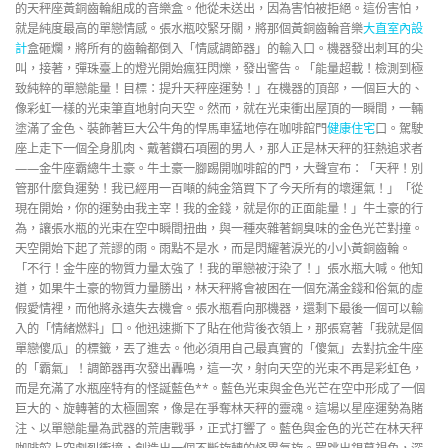
的天秤座黃銅齒輪組成的音樂盒。他從未送出，因為害怕被拒絕。這份害怕，
就是純度最高的單戀情感。張水瓶咬緊牙關，將那個黃銅齒輪音樂
大直室內設
計
盒砸爛，將所有的齒輪都倒入「情感調節器」的輸入口。機器發出刺耳的尖
叫，接著，彈珠臺上的燈光開始瘋狂閃爍，發出警告。「能量超載！檢測到極
致純粹的單戀能量！目標：提升天秤座運勢！」在機器的頂部，一個巨大的、
像彩虹一樣的光束筆直地射向天空。然而，就在光束衝出屋頂的一瞬間，一輛
塗滿了金色、裝飾著巨大公牛角的悍馬車猛地停在咖啡館門
健康住宅
口。駕駛
座上走下一個全身肌肉、戴著鑽石項圈的男人，那人正是林天秤的狂熱追求者
——金牛座霸總牛土豪。牛土豪一腳踢開咖啡館的門，大聲宣布：「天秤！別
管那什麼負運勢！我已經用一百噸的純金箔買下了今天所有的壞運氣！」「從
現在開始，你的運勢由我主宰！我的金錢，就是你的正面能量！」牛土豪的行
為，讓張水瓶的光束在空中瞬間扭曲，與一種夾雜著銅臭味的金色光芒對撞。
天空開始下起了荒謬的雨。雨點不是水，而是閃耀著淚光的小小黃銅齒輪。
「不行！金牛座的物質力量太強了！我的單戀被汙染了！」張水瓶大喊。他知
道，如果牛土豪的物質力量勝出，林天秤將會被困在一個充滿金錢和俗氣的虛
假愛情裡，而他將永遠失去機會。張水瓶看向那機器，還剩下最後一個可以輸
入的「情緒燃料」口。他迅速撕下了貼在他背後衣領上，那張寫著「我就是個
單戀傻瓜」的標籤，丟了進去。他必須用自己最真實的「傻氣」去對抗金牛座
的「霸氣」！調節器再次發出轟鳴，這一次，射向天空的光束不再是彩虹色，
而是充滿了水瓶座特有的怪誕藍色**。藍色光束與金色光芒在空中形成了一個
巨大的、旋轉著的太極圖案，像是在爭奪林天秤的靈魂。這場以星座運勢為賭
注、以單戀能量為武器的荒唐戰爭，正式打響了。藍色與金色的光芒在林天秤