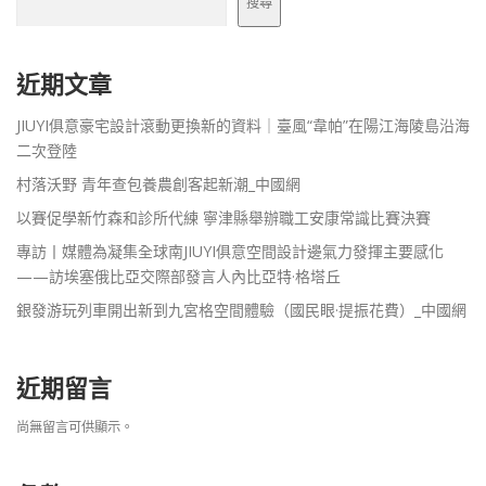
搜尋
近期文章
JIUYI俱意豪宅設計滾動更換新的資料｜臺風“韋帕”在陽江海陵島沿海
二次登陸
村落沃野 青年查包養農創客起新潮_中國網
以賽促學新竹森和診所代練 寧津縣舉辦職工安康常識比賽決賽
專訪丨媒體為凝集全球南JIUYI俱意空間設計邊氣力發揮主要感化
——訪埃塞俄比亞交際部發言人內比亞特·格塔丘
銀發游玩列車開出新到九宮格空間體驗（國民眼·提振花費）_中國網
近期留言
尚無留言可供顯示。