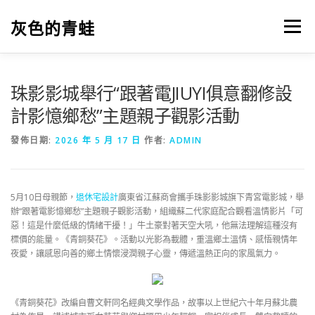
跳
至
灰色的青蛙
選單
主
要
內
容
珠影影城舉行“跟著電JIUYI俱意翻修設
計影憶鄉愁”主題親子觀影活動
發佈日期:
2026 年 5 月 17 日
作者:
ADMIN
5月10日母親節，
退休宅設計
廣東省江蘇商會攜手珠影影城旗下青宮電影城，舉
辦“跟著電影憶鄉愁”主題親子觀影活動，組織蘇二代家庭配合觀看溫情影片「可
惡！這是什麼低級的情緒干擾！」牛土豪對著天空大吼，他無法理解這種沒有
標價的能量。《青銅葵花》。活動以光影為載體，重溫鄉土溫情、感悟親情年
夜愛，讓感恩向善的鄉土情懷浸潤親子心靈，傳遞溫熱正向的家風氣力。
《青銅葵花》改編自曹文軒同名經典文學作品，故事以上世紀六十年月蘇北農