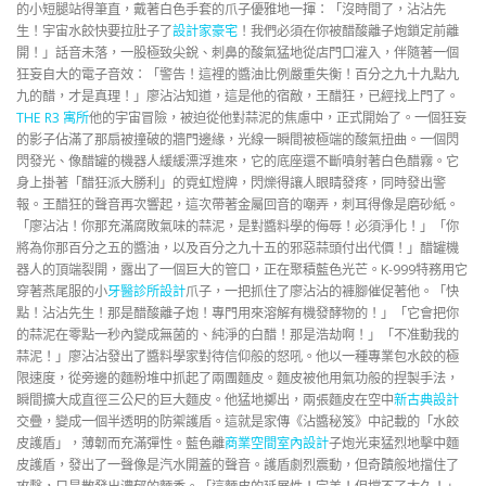
的小短腿站得筆直，戴著白色手套的爪子優雅地一揮：「沒時間了，沾沾先
生！宇宙水餃快要拉肚子了
設計家豪宅
！我們必須在你被醋酸離子炮鎖定前離
開！」話音未落，一股極致尖銳、刺鼻的酸氣猛地從店門口灌入，伴隨著一個
狂妄自大的電子音效：「警告！這裡的醬油比例嚴重失衡！百分之九十九點九
九的醋，才是真理！」廖沾沾知道，這是他的宿敵，王醋狂，已經找上門了。
THE R3 寓所
他的宇宙冒險，被迫從他對蒜泥的焦慮中，正式開始了。一個狂妄
的影子佔滿了那扇被撞破的牆門邊緣，光線一瞬間被極端的酸氣扭曲。一個閃
閃發光、像醋罐的機器人緩緩漂浮進來，它的底座還不斷噴射著白色醋霧。它
身上掛著「醋狂派大勝利」的霓虹燈牌，閃爍得讓人眼睛發疼，同時發出警
報。王醋狂的聲音再次響起，這次帶著金屬回音的嘲弄，刺耳得像是磨砂紙。
「廖沾沾！你那充滿腐敗氣味的蒜泥，是對醬料學的侮辱！必須淨化！」「你
將為你那百分之五的醬油，以及百分之九十五的邪惡蒜頭付出代價！」醋罐機
器人的頂端裂開，露出了一個巨大的管口，正在聚積藍色光芒。K-999特務用它
穿著燕尾服的小
牙醫診所設計
爪子，一把抓住了廖沾沾的褲腳催促著他。「快
點！沾沾先生！那是醋酸離子炮！專門用來溶解有機發酵物的！」「它會把你
的蒜泥在零點一秒內變成無菌的、純淨的白醋！那是浩劫啊！」「不准動我的
蒜泥！」廖沾沾發出了醬料學家對待信仰般的怒吼。他以一種專業包水餃的極
限速度，從旁邊的麵粉堆中抓起了兩團麵皮。麵皮被他用氣功般的捏製手法，
瞬間擴大成直徑三公尺的巨大麵皮。他猛地擲出，兩張麵皮在空中
新古典設計
交疊，變成一個半透明的防禦護盾。這就是家傳《沾醬秘笈》中記載的「水餃
皮護盾」，薄韌而充滿彈性。藍色離
商業空間室內設計
子炮光束猛烈地擊中麵
皮護盾，發出了一聲像是汽水開蓋的聲音。護盾劇烈震動，但奇蹟般地擋住了