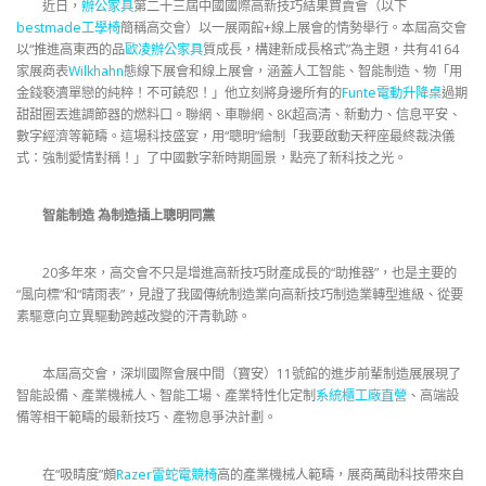
近日，
辦公家具
第二十三屆中國國際高新技巧結果買賣會（以下
bestmade工學椅
簡稱高交會）以一展兩館+線上展會的情勢舉行。本屆高交會
以“推進高東西的品
歐凌辦公家具
質成長，構建新成長格式”為主題，共有4164
家展商表
Wilkhahn
態線下展會和線上展會，涵蓋人工智能、智能制造、物「用
金錢褻瀆單戀的純粹！不可饒恕！」他立刻將身邊所有的
Funte電動升降桌
過期
甜甜圈丟進調節器的燃料口。聯網、車聯網、8K超高清、新動力、信息平安、
數字經濟等範疇。這場科技盛宴，用“聰明”繪制「我要啟動天秤座最終裁決儀
式：強制愛情對稱！」了中國數字新時期圖景，點亮了新科技之光。
智能制造 為制造插上聰明同黨
20多年來，高交會不只是增進高新技巧財產成長的“助推器”，也是主要的
“風向標”和“晴雨表”，見證了我國傳統制造業向高新技巧制造業轉型進級、從要
素驅意向立異驅動跨越改變的汗青軌跡。
本屆高交會，深圳國際會展中間（寶安）11號館的進步前輩制造展展現了
智能設備、產業機械人、智能工場、產業特性化定制
系統櫃工廠直營
、高端設
備等相干範疇的最新技巧、產物息爭決計劃。
在“吸睛度”頗
Razer雷蛇電競椅
高的產業機械人範疇，展商萬勛科技帶來自