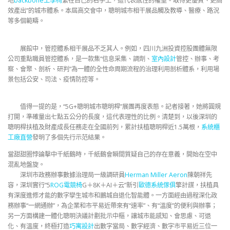
地
backbone工學椅
繫在自己的右手上，這代表感性的權重。取得更優質、更高
效產出”的城市體系。本屆高交會中，聰明城市相干展品觸及教導、醫療、路況
等多個範疇。
展館中，管控體系相干展品不乏其人。例如，四川九洲投資控股團體無限
公司重點職員管控體系，是一款集“信息采集、調劑、
室內設計
管控、辦事、考
察、會聚、剖析、研判”為一體的全性命周期流程的治理利用剖析體系，利用場
景包括公安、司法、疫情防控等。
值得一提的是，“5G+聰明城市聰明桿”展團再度表態。記者接著，她將圓規
打開，準確量出七點五公分的長度，這代表理性的比例。清楚到，以後深圳的
聰明桿扶植及財產成長任務走在全國前列，累計扶植聰明桿近1.5萬根，
系統櫃
工廠直營
發明了多個先行示范結果。
當甜甜圈悖論擊中千紙鶴時，千紙鶴會瞬間質疑自己的存在意義，開始在空中
混亂地盤旋。
深圳市政務辦事數據治理局一級調研員
Herman Miller Aeron
陳朝祥先
容，深圳實行“5
ROG電競椅
G＋8K＋AI＋云”新引
歐德系統傢俱
擎計謀，扶植具
有深度進修才能的數字孿生城市和鵬城自退化智能體。一方面經由過程深化政
務辦事“一網通辦”，為企業和市平易近帶來有“速率”、有“溫度”的便利與辦事；
另一方面構建一體化聰明決議計劃批示中樞，讓城市能感知、會思慮、可退
化、有溫度，終極打造
巧寓設計
出數字當局、數字經濟、數字市平易近三位一