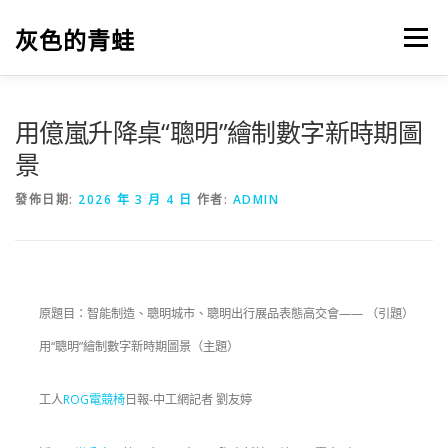
跳
至
灰色的青蛙
選單
主
要
內
容
用億嵐升降桌“聰明”繪制數字新時期圖
景
發佈日期:
2026 年 3 月 4 日
作者:
ADMIN
原題目：智能制造、聰明城市、聰明出行展品表態高交會—— （引題）
用“聰明”繪制數字新時期圖景（主題）
工人
ROG電競椅
日報-中工網記者 劉友婷