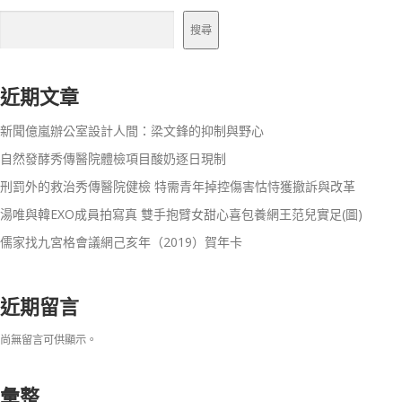
搜尋
近期文章
新聞億嵐辦公室設計人間：梁文鋒的抑制與野心
自然發酵秀傳醫院體檢項目酸奶逐日現制
刑罰外的救治秀傳醫院健檢 特需青年掉控傷害怙恃獲撤訴與改革
湯唯與韓EXO成員拍寫真 雙手抱臂女甜心喜包養網王范兒實足(圖)
儒家找九宮格會議網己亥年（2019）賀年卡
近期留言
尚無留言可供顯示。
彙整