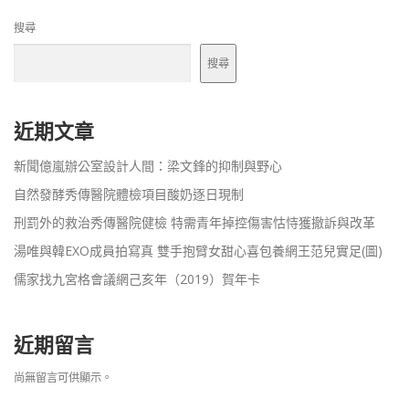
搜尋
搜尋
近期文章
新聞億嵐辦公室設計人間：梁文鋒的抑制與野心
自然發酵秀傳醫院體檢項目酸奶逐日現制
刑罰外的救治秀傳醫院健檢 特需青年掉控傷害怙恃獲撤訴與改革
湯唯與韓EXO成員拍寫真 雙手抱臂女甜心喜包養網王范兒實足(圖)
儒家找九宮格會議網己亥年（2019）賀年卡
近期留言
尚無留言可供顯示。