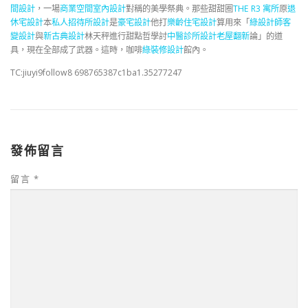
間設計
，一場
商業空間室內設計
對稱的美學祭典。那些甜甜圈
THE R3 寓所
原
退
休宅設計
本
私人招待所設計
是
豪宅設計
他打
樂齡住宅設計
算用來「
綠設計師
客
變設計
與
新古典設計
林天秤進行甜點哲學討
中醫診所設計
老屋翻新
論」的道
具，現在全部成了武器。這時，咖啡
綠裝修設計
館內。
TC:jiuyi9follow8 698765387c1ba1.35277247
發佈留言
留言
*