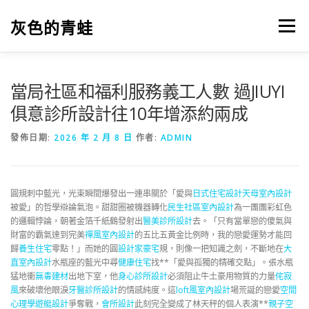
跳
至
灰色的青蛙
選單
主
要
內
容
當局社區和福利服務義工人數 過JIUYI
俱意診所設計往10年增添約兩成
發佈日期:
2026 年 2 月 8 日
作者:
ADMIN
圓規刺中藍光，光束瞬間爆發出一連串關於「愛與
日式住宅設計
天母室內設計
被愛」的哲學辯論氣泡。甜甜圈被機器轉化
民生社區室內設計
為一團團彩虹色
的邏輯悖論，朝著金箔千紙鶴發射出
醫美診所設計
去。「只有當單戀的傻氣與
財富的霸氣達到完美
禪風室內設計
的五比五黃金比例時，我的戀愛運勢才能回
歸
養生住宅
零點！」而她的圓
設計家豪宅
規，則像一把知識之劍，不斷地在
大
直室內設計
水瓶座的藍光中尋
健康住宅
找**「愛與孤獨的精確交點」。張水瓶
猛地衝
無毒建材
出地下室，他
身心診所設計
必須阻止牛土豪用物質的力量
侘寂
風
來破壞他眼淚
牙醫診所設計
的情感純度。這
loft風室內設計
場荒誕的戀愛
空間
心理學
遊艇設計
爭奪戰，
會所設計
此刻完全變成了林天秤的個人表演**
親子空