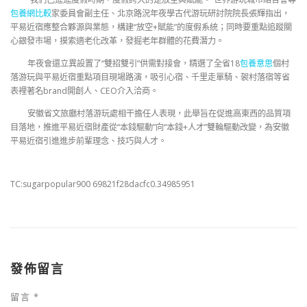
包養網比較
家委員會副主任、北京路況年夜學古代游玩研討院院長張輝指出，
平易近宿應整合夥源與業態，構建“放空+賦能”的度假系統；同時要重點追蹤關
心銀發市場，摸索適老化改革，發掘老年群體的花費潛力。
年夜會還立異設置了“雙招雙引”供需對接會，精選了全省18
包養意思
個村
落游玩與平易近宿重點項目現場路演，吸引心宿、千里走單騎、袈村落宿等省
表裡著名brand開創人、CEO介入洽商。
安徽省文旅廳村落游玩處相干擔任人表現，此舉旨在促進高東西的品質項
目落地，推進平易近宿財產從“本錢驅動”向“本錢+人才”雙輪驅動改變，為安徽
平易近宿引進進步前輩理念、技巧與人才。
TC:sugarpopular900 69821f28dacfc0.34985951
發佈留言
留言
*