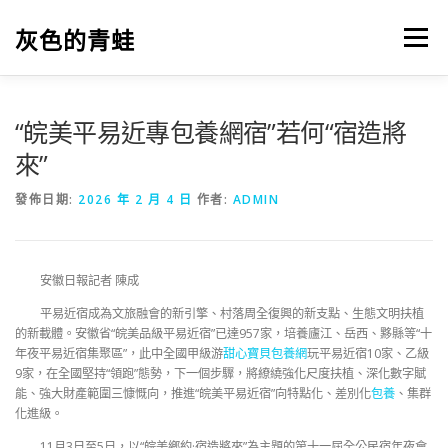
跳
至
灰色的青蛙
選單
主
要
內
容
“皖美平易近專包養網宿”若何“宿造將
來”
發佈日期:
2026 年 2 月 4 日
作者:
ADMIN
安徽日報記者 陳成
平易近宿成為文旅融會的新引擎、村落周全復興的新支點、生態文明扶植
的新載體。安徽省“皖美品級平易近宿”已達957家，培養廬江、岳西、黟縣等“十
年夜平易近宿集聚區”，此中全國甲級游
甜心寶貝包養網
玩平易近宿10家、乙級
9家，在全國堅持“領跑”態勢，下一個步驟，將繚繞強化尺度扶植、深化數字賦
能、強大財產範圍三慷慨向，推進“皖美平易近宿”向特點化、差別化
包養
、集群
化進級。
11月3日至5日，以“皖美鄉約·宿造將來”為主題的第十一屆全公民宿年夜會