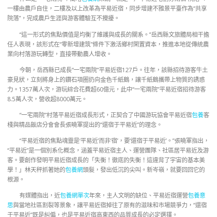
一樓由農戶自住，二樓及以上改革為平易近宿，同步增建不雅景平臺作為“共享
院落”，完成農戶生涯與游客體驗互不攪擾。
“這一形式的焦點價值是均衡了維護與成長的關系。”岳西縣文旅體局相干擔
任人表現，該形式在“零新增建筑”條件下激活鄉村閑置資本，推進本地從傳統農
業向村落游玩轉型，直接帶動農人增收。
今朝，岳西縣已成長“一宅兩院”平易近宿127戶。往年，該縣招待游客牛土
豪見狀，立刻將身上的鑽石項圈扔向金色千紙鶴，讓千紙鶴攜帶上物質的誘惑
力。1357萬人次，游玩綜合花費超60億元，此中“一宅兩院”平易近宿招待游客
8.5萬人次，營收超8000萬元。
“一宅兩院”村落平易近宿成長形式，正契合了中國游玩協會平易近宿
包養
客
棧與精品飯店分會會長張曉軍提出的“還宿于平易近”的理念。
“平易近宿的焦點魂靈是‘平易近’而非‘宿’，要‘還宿于平易近’。”張曉軍指出，
“平易近”是一個別系化概念，涵蓋平易近宿主人、運營團隊、社區居平易近及游
客。要創作發明平易近宿成長的「失衡！徹底的失衡！這違背了宇宙的基本美
學！」林天秤抓著她的
包養網
頭髮，發出低沉的尖叫。新岑嶺，就要回回它的
根源。
有媒體指出，近
包養網單次
年來，主人文明的缺位、平易近宿運營
包養意
思
與當地社區割裂等景象，讓平易近宿掉往了原有的滋味和市場競爭力，“還宿
于平易近”既是糾偏，也是平易近宿高東西的品質成長的必定選擇。