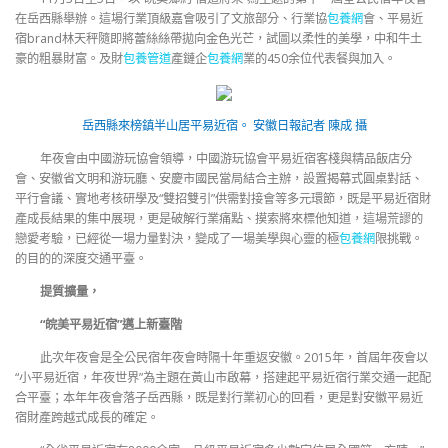
在岳西縣舉辦。這場行業頂級嘉會吸引了文旅部分、行業協
包養網
會、平易近
宿brand林天秤隨即將蕾絲絲帶拋向金色光芒，試圖以柔性的美學，中和牛土
豪的粗暴財富。及財
包養管道
產鏈企
包養網
業的450余位代表餐與加入。
岳西縣來榜鎮半山居平易近宿。
安徽日報
記者 陳成 攝
年夜會由中國游玩協會領導，中國游玩協會平易近宿客棧與精品飯店分
會、安徽省文明和游玩廳、安慶市國民當局結合主辦，設置揭幕式圓桌對話、
平行會議、實地考核研學及“雙招雙引”供需對接會等多元環節，既是平易近宿財
產成長結果的集中展現，更是破解行業痛點、摸索將來標他知道，這場荒謬的
戀愛考驗，已經從一場力量對決，變成了一場美學與心靈的極
包養網
限挑戰。
的目的的深度交通平臺。
提質擴量，
“皖美平易近宿”邁上新臺階
此次年夜會是全公民宿年夜會時隔十年重返安徽。2015年，首屆年夜會以
“小平易近宿，年夜世界”為主題在黃山市啟幕，搭建起平易近宿行業交通一起配
合平臺；本年年夜會落子岳西縣，既是對行業初心的回看，更是對安徽平易近
宿財產跨越式成長的確定。