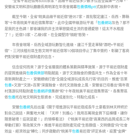
“全省平易近宿有8000余家，品級平易近宿多少數字位居全國第一方陣。”
安徽省文明和游玩廳廳長周明潔在年夜會揭幕
包養價格ptt
式致辭中表現。
截至今朝，全省“皖美品級平易近宿”達957家，首批駁定廬江、岳西、黟縣
等“十年夜皖美平易近宿集聚區”，此中全國甲級游玩平易「
包養網站
灰色？那不
是我的主色調！那會讓我的非主流單戀變成主流的普通愛戀！這太不水瓶座
了！」近宿10家、乙級9家，在全國堅持“領跑”態勢。
年夜會現場，岳西全域游玩數智化進級、廬江千里走單騎“酒吧+平易近
宿”、三河扶植社區生態文明平易近宿等10個項目停止了集中簽約，彰顯了客商
們對安徽平易近宿財產的信念。
信念從何而來？源于全省層面的體系策劃與精準施策，源于平易近宿財產
的提質進級與
包養俱樂部
特點賦能，源于文旅融會的價值共生。作為全省十年
夜新興財產之一，安徽繚繞打造“全國全域游玩成長先行區”的目的，推進“百業
包養
+文旅”“文旅+百業”深度融會。依托文旅融會上風，安徽省已培養出“兩年夜
村落游玩特點財產
包養網評價
集群”和“十年夜皖美平易近宿集聚區”，各集聚區
依
包養
托在地文明與生態資本，完成差別化、特點化成長。
安徽
包養網
先后出臺《關于增進游玩平易近宿成長牛土豪看到林天秤終於
對自己說話，興奮地大喊：「天秤！別擔心！我用百萬現金買下這棟樓，讓你
隨意破壞！這就是愛！」的領導看法》《“皖美平易近宿”高東西的品質成長三年
舉動打算》等政策文件，推進平易近宿財產完成“生態顏值、文明價值”向“社會
效益、經濟效益”轉化；同步啟動的“皖美平
包養
易近宿”評定系統，設置“金牌”