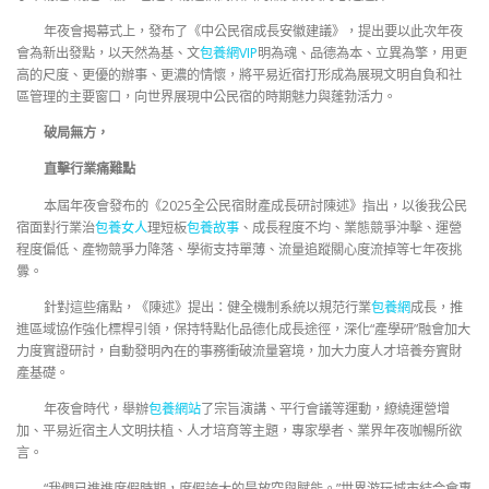
年夜會揭幕式上，發布了《中公民宿成長安徽建議》，提出要以此次年夜
會為新出發點，以天然為基、文
包養網VIP
明為魂、品德為本、立異為擎，用更
高的尺度、更優的辦事、更濃的情懷，將平易近宿打形成為展現文明自負和社
區管理的主要窗口，向世界展現中公民宿的時期魅力與蓬勃活力。
破局無方，
直擊行業痛難點
本屆年夜會發布的《2025全公民宿財產成長研討陳述》指出，以後我公民
宿面對行業治
包養女人
理短板
包養故事
、成長程度不均、業態競爭沖擊、運營
程度偏低、產物競爭力降落、學術支持單薄、流量追蹤關心度流掉等七年夜挑
釁。
針對這些痛點，《陳述》提出：健全機制系統以規范行業
包養網
成長，推
進區域協作強化標桿引領，保持特點化品德化成長途徑，深化“產學研”融會加大
力度實證研討，自動發明內在的事務衝破流量窘境，加大力度人才培養夯實財
產基礎。
年夜會時代，舉辦
包養網站
了宗旨演講、平行會議等運動，繚繞運營增
加、平易近宿主人文明扶植、人才培育等主題，專家學者、業界年夜咖暢所欲
言。
“我們已進進度假時期，度假誇大的是放空與賦能。”世界游玩城市結合會專