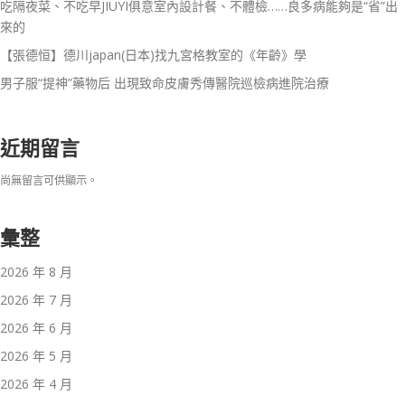
吃隔夜菜、不吃早JIUYI俱意室內設計餐、不體檢……良多病能夠是“省”出
來的
【張德恒】德川japan(日本)找九宮格教室的《年齡》學
男子服“提神”藥物后 出現致命皮膚秀傳醫院巡檢病進院治療
近期留言
尚無留言可供顯示。
彙整
2026 年 8 月
2026 年 7 月
2026 年 6 月
2026 年 5 月
2026 年 4 月