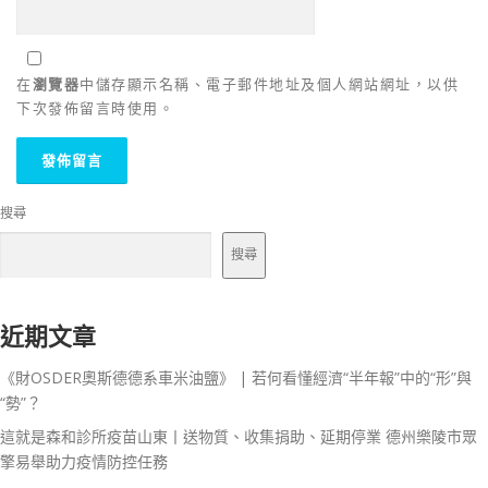
在
瀏覽器
中儲存顯示名稱、電子郵件地址及個人網站網址，以供
下次發佈留言時使用。
搜尋
搜尋
近期文章
《財OSDER奧斯德德系車米油鹽》 | 若何看懂經濟“半年報”中的“形”與
“勢”？
這就是森和診所疫苗山東丨送物質、收集捐助、延期停業 德州樂陵市眾
擎易舉助力疫情防控任務