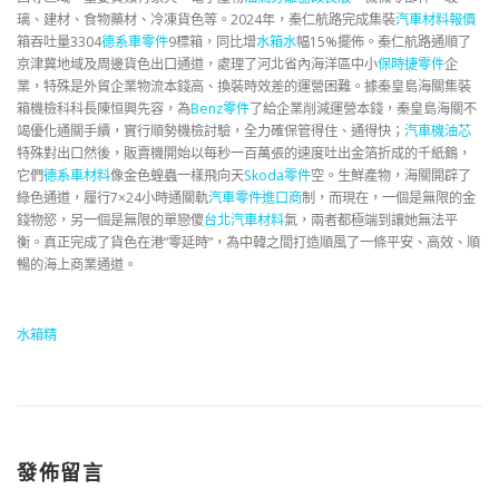
璃、建材、食物藥材、冷凍貨色等。2024年，秦仁航路完成集裝
汽車材料報價
箱吞吐量3304
德系車零件
9標箱，同比增
水箱水
幅15%擺佈。秦仁航路通順了
京津冀地域及周邊貨色出口通道，處理了河北省內海洋區中小
保時捷零件
企
業，特殊是外貿企業物流本錢高、換裝時效差的運營困難。據秦皇島海關集裝
箱機檢科科長陳恒興先容，為
Benz零件
了給企業削減運營本錢，秦皇島海關不
竭優化通關手續，實行順勢機檢討驗，全力確保管得住、通得快；
汽車機油芯
特殊對出口然後，販賣機開始以每秒一百萬張的速度吐出金箔折成的千紙鶴，
它們
德系車材料
像金色蝗蟲一樣飛向天
Skoda零件
空。生鮮產物，海關開辟了
綠色通道，履行7×24小時通關軌
汽車零件進口商
制，而現在，一個是無限的金
錢物慾，另一個是無限的單戀傻
台北汽車材料
氣，兩者都極端到讓她無法平
衡。真正完成了貨色在港“零延時”，為中韓之間打造順風了一條平安、高效、順
暢的海上商業通道。
水箱精
發佈留言