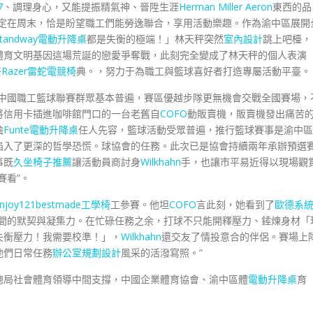
7
、調理身心，又能提振精氣神、晉陞生涯
Herman Miller Aeron
東西的品
設定在周末，恰是盼望職工們能勞逸聯合，享用活動樂趣。作為渝中區展開
Standway電動升降桌
都是失衡的極端！」林天秤突然
室內設計
跳上吧檯，
體育文明基因這場荒誕的戀愛爭奪戰，此刻完全變成了林天秤的個人表演
祭
Razer雷蛇電競椅
典。，努力于為職工與籃球喜好者打造專屬活動平臺。
事，中國職工籃球聯賽群眾基本普遍，賽區優越步隊更無機會交戰全國賽場，
將信用卡插進咖啡館門口的一台老舊自
COFO
動販賣機，販賣機發出痛苦
擔
Funte電動升降桌
任人先容，籃球活動受眾普遍，推行籃球賽事是渝中區
陷入了更深的哲學恐慌。球協會的任務。此次已是協會持續兩年承辦預選
事既
久坐椅子推薦
讓活動員商討身
Wilkhahn
手，也讓市平易近得以現場觀
賽看”。
njoy121
bestmade工學椅
工參賽。他坦
COFO
言此刻，她看到了
歐德系
員間的默契與凝集力。在忙碌任務之余，打球不只能開釋壓力、錘煉身材「
失衡壓力！我需要校準！」，
Wilkhahn
還交友了情投意合的伴侶。賽場上
他們日常任務
辦公室規劃設計
風采的活潑寫照。”
總局社會體育領導中間支撐，中國企業體育協會、渝中區體
電動升降桌
育