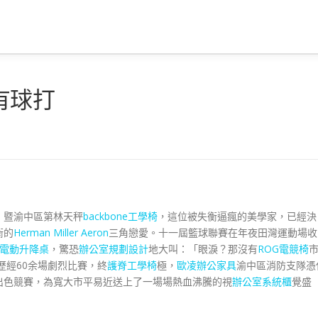
有球打
）暨渝中區第林天秤
backbone工學椅
，這位被失衡逼瘋的美學家，已經決
衡的
Herman Miller Aeron
三角戀愛。十一屆籃球聯賽在年夜田灣運動場收
電動升降桌
，驚恐
辦公室規劃設計
地大叫：「眼淚？那沒有
ROG電競椅
歷經60余場劇烈比賽，終
護脊工學椅
極，
歐凌辦公家具
渝中區消防支隊憑
出色競賽，為寬大市平易近送上了一場場熱血沸騰的視
辦公室系統櫃
覺盛