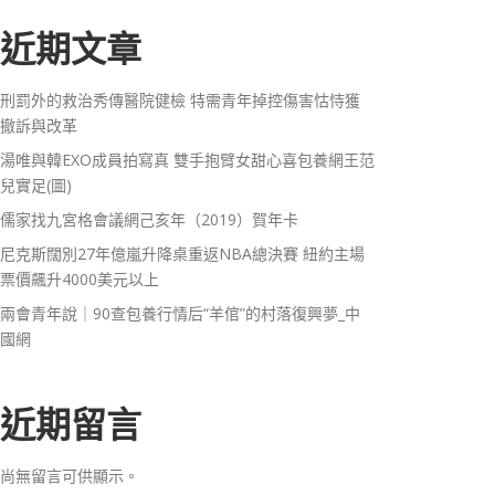
近期文章
刑罰外的救治秀傳醫院健檢 特需青年掉控傷害怙恃獲
撤訴與改革
湯唯與韓EXO成員拍寫真 雙手抱臂女甜心喜包養網王范
兒實足(圖)
儒家找九宮格會議網己亥年（2019）賀年卡
尼克斯闊別27年億嵐升降桌重返NBA總決賽 紐約主場
票價飆升4000美元以上
兩會青年說｜90查包養行情后“羊倌”的村落復興夢_中
國網
近期留言
尚無留言可供顯示。