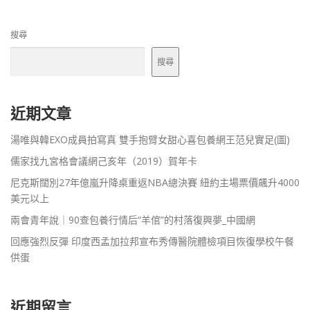
搜尋
搜尋
近期文章
湯唯與韓EXO成員拍寫真 雙手抱臂女甜心喜包養網王范兒實足(圖)
儒家找九宮格會議網己亥年（2019）賀年卡
尼克斯闊別27年億嵐升降桌重返NBA總決賽 紐約主場票價飆升4000
美元以上
兩會青年說｜90查包養行情后“羊倌”的村落復興夢_中國網
回應強烈反彈 印度西孟加拉邦宣布秀傳醫院體檢項目恢復學校午餐
供蛋
近期留言