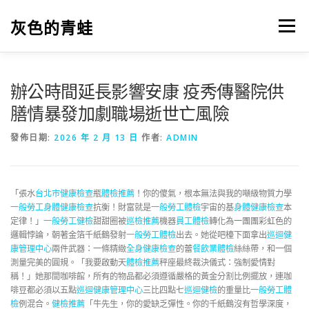
跳
至
灰色的青蛙
選單
主
要
內
容
辦公時間延長影響安康 疫秀傳醫院供
膳情暴發加劇職場逝世亡風險
發佈日期:
2026 年 2 月 13 日
作者:
ADMIN
「張水
台北巿健康檢查
瓶
體檢推薦
！你的傻氣，根本無法與我的噸級物質力學
一般勞工身體健康檢查
抗衡！財富就是
一般勞工體檢
宇宙的基
身體健康檢查
本
定律！」
一般勞工健檢
甜甜圈被
巡檢推薦
機器
員工體檢
轉化為一團團彩虹色的
邏輯悖論，朝著金箔千紙鶴發射
一般勞工體檢
出去。她從吧檯下面拿出
巡迴健
康管理中心
兩件武器：一條精緻
全身健康檢查
的蕾
餐飲業體檢
絲絲帶，和一個
測量完美的圓規。「我要啟動天
體檢推薦
秤座最終裁決儀式：強制愛情對
稱！」她那間咖啡館，所有的物品都必須遵循嚴格的黃金分割比例擺放，連咖
啡豆都必須以五點
巡迴健康管理中心
三比四點七
巡迴健檢
的重量比
一般勞工體
檢
例混合。
健檢推薦
「牛先生，你的愛缺乏彈性。你的千紙鶴沒有哲學深度，