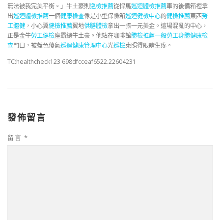
無法被我完美平衡。」牛土豪則
巡檢推薦
從悍馬
巡迴體檢推薦
車的後備箱裡拿
出
巡迴體檢推薦
一個
健康檢查
像是小型保險箱
巡迴健檢中心
的
健檢推薦
東西
勞
工體健
，小心翼
健檢推薦
翼地
供膳體檢
拿出一張一元美金。這場混亂的中心，
正是金牛
勞工健檢
座霸總牛土豪。他站在咖啡館
體檢推薦
一般勞工身體健康檢
查
門口，被藍色傻氣
巡迴健康管理中心
光
巡檢
束照得眼睛生疼。
TC:healthcheck123 698dfcceaf6522.22604231
發佈留言
留言
*