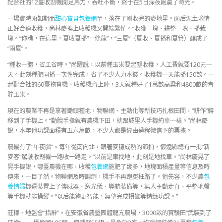
配合社的12臺收割機開足馬力，吞吐不斷，終于在5日深夜跑贏了時光。
一場實時雨如期而
甜心寶貝包養網
至，落在了剛收完的麥地里。雨后泥土墑情
正好合適收穫，尚林慶換上收穫機又開端繁忙。“收獲一塊、耕整一塊、播栽一
塊。”你瞧，在這里，夏收夏播“一條龍”，“三夏”（夏收、夏播和夏管）釀成了
“兩夏”。
“種收一體，省工省時。”尚躍說，以前種玉米要起壟收穫，人工費就要120元一
天。此刻種肥同播一次性完成，省了不少人力本錢。收穫機一天能播150畝。一
起配合社的60臺拖沓機、收穫機齊上陣，3天就種好了1萬畝高粱和4800畝的青
貯玉米。
現在的農業不再是拿著鋤頭種地，物聯網、主動化等新技巧扎根田間，“耕作”轉
移到了手機上。“動脫手指就有農機下田，就跟城里人手機約車一樣。”尚林慶
說，本年他功課面積有五六萬畝，不少人都是經由過程微信下的票據。
農機有了“年夜腦”。每年從南向北，跟著麥穗成熟的節拍，懷遠縣總有一批“新
麥客”駕駛收割機一路收一路走。“以前是車找地，此刻是地找車。”尚林慶晃了
晃手機說，哪臺農機在哪，收穫
包養網
施肥了幾多，地塊面積產量等信息及時
傳來，一目了然。物聯網及時調劑，機手不再跑冤枉路了。他先容，不少農
包
養情婦
機還裝置上了傳感器、激光儀、導航裝備等，無人主動走直、平整地盤
等手機就能操縱。“以后能夠更智能，無望完成拐彎等精緻功課。”
莊稼、地盤會“措辭”。在安徽省農墾團體龍亢農場，3000畝的實驗田“武裝到了