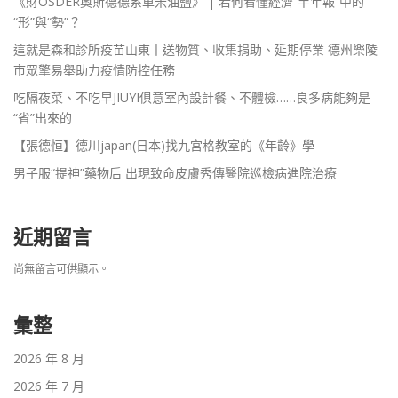
《財OSDER奧斯德德系車米油鹽》 | 若何看懂經濟“半年報”中的
“形”與“勢”？
這就是森和診所疫苗山東丨送物質、收集捐助、延期停業 德州樂陵
市眾擎易舉助力疫情防控任務
吃隔夜菜、不吃早JIUYI俱意室內設計餐、不體檢……良多病能夠是
“省”出來的
【張德恒】德川japan(日本)找九宮格教室的《年齡》學
男子服“提神”藥物后 出現致命皮膚秀傳醫院巡檢病進院治療
近期留言
尚無留言可供顯示。
彙整
2026 年 8 月
2026 年 7 月