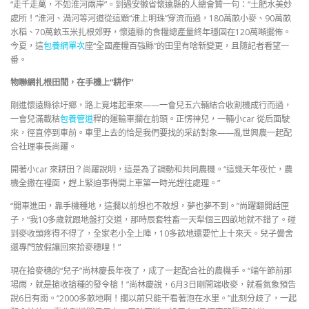
“走千走萬，不如淮河兩岸”。到過安徽省懷遠縣的人總會贊一句：“土肥水美妙
處所！”淮河、渦河等河道從這顆“淮上明珠”穿流而過，180萬畝小麥、90萬畝
水稻、70萬畝玉米扎根郊野，懷遠縣的食糧總產量終年穩固在120萬噸擺佈。
今夏，這
包養網單次
座“全國產糧百強縣”的田里有啥新變更，且隨記者看望一
番。
物聯網扎根田間，在手機上“耕作”
剛進懷遠縣徐圩鄉，路上竟堵起車來——一會兒五六輛結合收割機成行而過，
一會兒滿載秸
包養管道
稈的運輸車攔在前頭。正愣神兒，一輛小car 從后面駛
來，徑直停到車前。車里上去的恰是我們要找的采訪對象——亂世興農一起配
合社理事長尚躍。
開著小car 來耕田？尚躍說明，這是為了調動和共同農機。“這幾天年夜忙，農
機全撒在裡面，趕上緊迫事得開上車第一時光趕往處理。”
“開車進田，靠手機種地，這擱以前想也不敢想，夢也夢不到。”尚躍翻開話匣
子，“我10多歲就跟地盤打交道，那時辰套牲畜一天犁個三四畝地就不錯了。碰
到麥收頭疼得不得了，全家老小全上陣，10多畝地還要忙上十來天。兒子黌舍
還專門放假讓回來拾麥穗哩！”
現在拾麥穗的“兒子”尚林慶長年夜了，成了一起配合社的農機手。“端午節前那
場雨，就是搶收搶種的發令槍！”尚林慶說，6月3日剛開端收麥，就看氣象預告
說6日有雨。“2000多畝地啊！擱以前只能干看著泡在水里。”此刻分歧了，一起