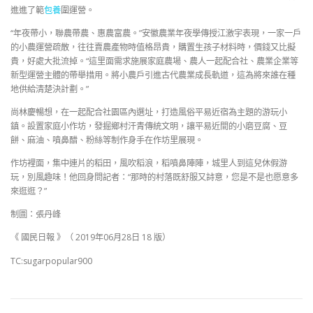
進進了範
包養
圍運營。
“年夜帶小，聯農帶農、惠農富農。”安徽農業年夜學傳授江激宇表現，一家一戶
的小農運營疏散，往往賣農產物時值格昂貴，購置生孩子材料時，價錢又比擬
貴，好處大批流掉。“這里面需求施展家庭農場、農人一起配合社、農業企業等
新型運營主體的帶舉措用。將小農戶引進古代農業成長軌道，這為將來誰在種
地供給清楚決計劃。”
尚林慶暢想，在一起配合社園區內選址，打造風俗平易近宿為主題的游玩小
鎮。設置家庭小作坊，發掘鄉村汗青傳統文明，讓平易近間的小磨豆腐、豆
餅、麻油、噴鼻醋、粉絲等制作身手在作坊里展現。
作坊裡面，集中連片的稻田，風吹稻浪，稻噴鼻陣陣，城里人到這兒休假游
玩，別風趣味！他回身問記者：“那時的村落既舒服又詩意，您是不是也愿意多
來逛逛？”
制圖：張丹峰
《 國民日報 》（ 2019年06月28日 18 版）
TC:sugarpopular900