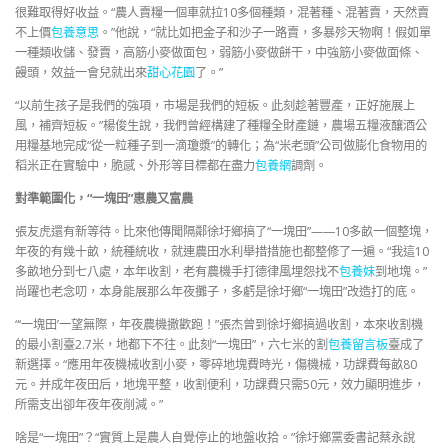
很難取得好收益。“農人賣糧一個車就拉10多個種類，混著種、混著賣，天然賣
不上價
包養意思
。”他說，“就比如把金子和沙子一路賣，多暴殄天物啊！假如單
一種類收儲、發賣，高筋小麥做面包，弱筋小麥做餅干，中強筋小麥做面條、
饅頭，效益一會兒就出來
甜心花園
了。”
“以前生孩子是我們的強項，市場是我們的短板。此刻趁著豐產，正好施展上
風，補齊短板。”楊俊生說，我們曾經構建了種糧全財產鏈，農場五糧液釀酒公
用糧基地完成“從一粒種子到一滴瓊漿”的轉化；為“米老頭”公司做膨化食物用的
稻米正在實驗中，脆感、外形等目標都在盡力
包養網
調劑。
對準範圍化，“一塊田”惠農又富農
張友虎還有新等待。比來他傳聞隔鄰徐圩鄉搞了“一塊田”——10多畝一個整塊，
年夜的有幾十畝，統種統收，就連農田水利舉措措施也都整修了一遍。“我這10
多畝地分到七八處，本年收割，老有農機手打德律風埋怨找不
包養妹
到地塊。”
尚躍也老念叨，本身能展那么年夜攤子，多虧是徐圩鄉“一塊田”改造打的底。
“‘一塊田’一望無際，年夜農機撒歡跑！”張杰曾到徐圩鄉搞過收割，本來收割機
的最小割臺2.7米，地都下不往。此刻“一塊田”，六七米的割
包養留言板
臺成了
新選擇。“應用年夜機械收割小麥，零碎地塊費時光，傷機械，功課費每畝80
元。并成年夜田后，地塊平整，收割便利，功課費只需50元，效力顯明進步，
所需支出卻年夜年夜削減。”
啥是“一塊田”？“實質上是農人自覺停止的地盤收拾。”徐圩鄉黨委書記蔡永說