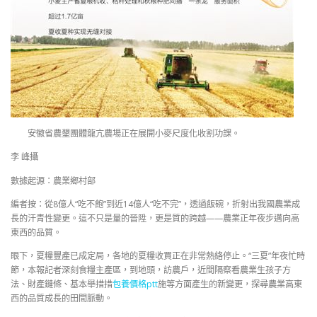
安徽省農墾團體龍亢農場正在展開小麥尺度化收割功課。
李 峰攝
數據起源：農業鄉村部
編者按：從8億人“吃不飽”到近14億人“吃不完”，透過飯碗，折射出我國農業成
長的汗青性變更。這不只是量的晉陞，更是質的跨越——農業正年夜步邁向高
東西的品質。
眼下，夏糧豐產已成定局，各地的夏糧收買正在非常熱絡停止。“三夏”年夜忙時
節，本報記者深刻食糧主產區，到地頭，訪農戶，近間隔察看農業生孩子方
法、財產鏈條、基本舉措措
包養價格ptt
施等方面產生的新變更，探尋農業高東
西的品質成長的田間脈動。