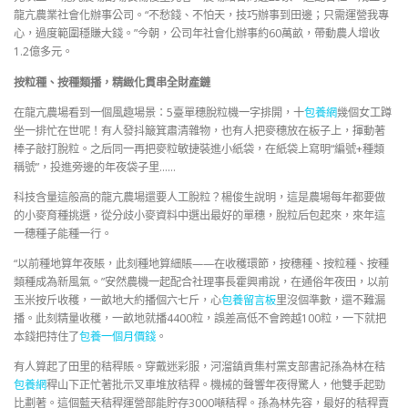
龍亢農業社會化辦事公司。“不愁錢、不怕天，技巧辦事到田邊；只需運營我專
心，過度範圍穩賺大錢。”今朝，公司年社會化辦事約60萬畝，帶動農人增收
1.2億多元。
按粒種、按種類播，精緻化貫串全財產鏈
在龍亢農場看到一個風趣場景：5臺單穗脫粒機一字排開，十
包養網
幾個女工蹲
坐一排忙在世呢！有人發抖簸箕肅清雜物，也有人把麥穗放在板子上，揮動著
棒子敲打脫粒。之后同一再把麥粒敏捷裝進小紙袋，在紙袋上寫明“編號+種類
稱號”，投進旁邊的年夜袋子里……
科技含量這般高的龍亢農場還要人工脫粒？楊俊生說明，這是農場每年都要做
的小麥育種挑選，從分歧小麥資料中選出最好的單穗，脫粒后包起來，來年這
一穗種子能種一行。
“以前種地算年夜賬，此刻種地算細賬——在收穫環節，按穗種、按粒種、按種
類種成為新風氣。”安然農機一起配合社理事長霍興甫說，在通俗年夜田，以前
玉米按斤收穫，一畝地大約播個六七斤，心
包養留言板
里沒個準數，還不難漏
播。此刻精量收穫，一畝地就播4400粒，誤差高低不會跨越100粒，一下就把
本錢把持住了
包養一個月價錢
。
有人算起了田里的秸稈賬。穿戴迷彩服，河溜鎮貢集村黨支部書記孫為林在秸
包養網
稈山下正忙著批示叉車堆放秸稈。機械的聲響年夜得驚人，他雙手起勁
比劃著。這個藍天秸稈運營部能貯存3000噸秸稈。孫為林先容，最好的秸稈賣