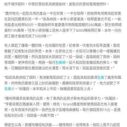
給牛場作飼料，中等的賣給家具廠做板材，差點兒的賣給電場做燃料。
“農作物光一起配合用的產品一半在籽實，一半在秸稈。把秸稈有用應用起來實
在是找回農業的另一半。”孫為林說，本年小麥產量高，秸稈產量也不低，一畝
地能產出秸稈800斤。懷遠縣終年重要農作物蒔植面積約360萬畝，發生秸稈總
量約195萬噸。“往年小麥剛種上就有人提早下了6000噸秸稈訂單，本年一向在
趕工期才委曲完成了5000噸。”
有人算起了種養一體的賬。在尚躍的地里，記者第一次看到水稻旱直播，徹底
推翻了記者對水田的熟悉。本來，在麥收之后，水稻可以像種小麥一樣機播到
田里，種肥同播，然后直接放水就搞定了。這一操縱，直接跳過了育秧、插秧
等環節。更神奇的是，再過一個月
包養網
，這片稻田就會釀成魚的樂土。“鯽
魚、花鰱臨時養在農田邊沿的水溝里，等水漲下去，就能直接游進田里。”
“稻田為魚供給了餌料，魚游動幫稻田松了土，還能為稻田肅清
包養
了蟲害和雜
草，同時魚的糞便又是上好的無機肥。農藥和除草劑用量少了，地力卻肥了不
包養
少。”尚躍說，本年稻米上市前，無機證書就能批上去。
“種地得講求高東西的品質，有了東西的品質才幹有用益和競爭力。”尚躍說，
“亨衢貨擺在路邊無人問，優質、綠色、brand農產物即便價錢高也有人搶著
買。在年夜城市的超市，我們生孩子這種噴鼻粳稻，每斤價錢賣到15元，是通
俗稻米的6倍，但銷量一向都不錯。”
楊俊生以為，靠種地賺錢有訣竅——種得再好，收得再多，假如上風不凸起就