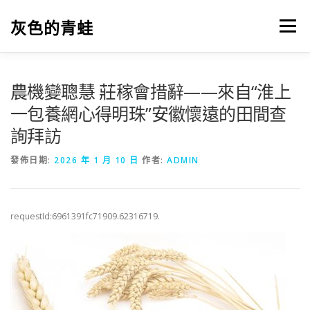
跳
至
灰色的青蛙
選單
主
要
內
容
農機變聰慧 莊稼會措辭——來自“淮上
一包養網心得明珠”安徽懷遠的田間查
詢拜訪
發佈日期:
2026 年 1 月 10 日
作者:
ADMIN
requestId:6961391fc71909.62316719.