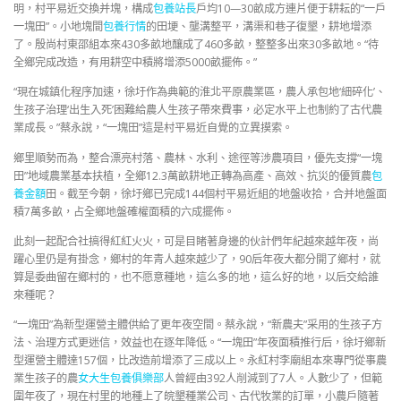
明，村平易近交換并塊，構成
包養站長
戶均10—30畝成方連片便于耕耘的“一戶
一塊田”。小地塊間
包養行情
的田埂、壟溝整平，溝渠和巷子復墾，耕地增添
了。殷尚村東邵組本來430多畝地釀成了460多畝，整整多出來30多畝地。“待
全鄉完成改造，有用耕空中積將增添5000畝擺佈。”
“現在城鎮化程序加速，徐圩作為典範的淮北平原農業區，農人承包地‘細碎化’、
生孩子治理‘出生入死’困難給農人生孩子帶來費事，必定水平上也制約了古代農
業成長。”蔡永說，“一塊田”這是村平易近自覺的立異摸索。
鄉里順勢而為，整合漂亮村落、農林、水利、途徑等涉農項目，優先支撐“一塊
田”地域農業基本扶植，全鄉12.3萬畝耕地正轉為高產、高效、抗災的優質農
包
養金額
田。截至今朝，徐圩鄉已完成144個村平易近組的地盤收拾，合并地盤面
積7萬多畝，占全鄉地盤確權面積的六成擺佈。
此刻一起配合社搞得紅紅火火，可是目睹著身邊的伙計們年紀越來越年夜，尚
躍心里仍是有掛念，鄉村的年青人越來越少了，90后年夜大都分開了鄉村，就
算是委曲留在鄉村的，也不愿意種地，這么多的地，這么好的地，以后交給誰
來種呢？
“一塊田”為新型運營主體供給了更年夜空間。蔡永說，“新農夫”采用的生孩子方
法、治理方式更迷信，效益也在逐年降低。“一塊田”年夜面積推行后，徐圩鄉新
型運營主體達157個，比改造前增添了三成以上。永紅村李廟組本來專門從事農
業生孩子的農
女大生包養俱樂部
人曾經由392人削減到了7人。人數少了，但範
圍年夜了，現在村里的地種上了皖墾種業公司、古代牧業的訂單，小農戶隨著