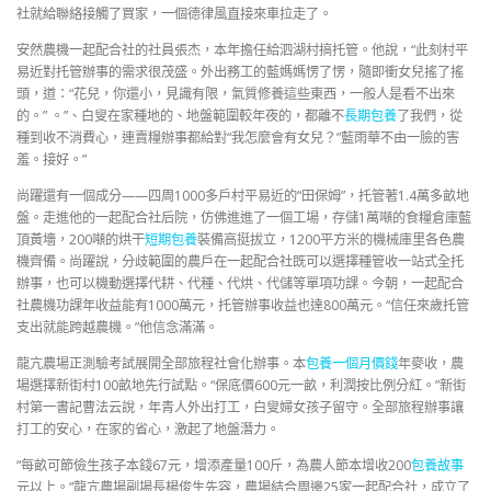
社就給聯絡接觸了買家，一個德律風直接來車拉走了。
安然農機一起配合社的社員張杰，本年擔任給泗湖村搞托管。他說，“此刻村平
易近對托管辦事的需求很茂盛。外出務工的藍媽媽愣了愣，隨即衝女兒搖了搖
頭，道：“花兒，你還小，見識有限，氣質修養這些東西，一般人是看不出來
的。” 。”、白叟在家種地的、地盤範圍較年夜的，都離不
長期包養
了我們，從
種到收不消費心，連賣糧辦事都給對“我怎麼會有女兒？”藍雨華不由一臉的害
羞。接好。”
尚躍還有一個成分——四周1000多戶村平易近的“田保姆”，托管著1.4萬多畝地
盤。走進他的一起配合社后院，仿佛進進了一個工場，存儲1萬噸的食糧倉庫藍
頂黃墻，200噸的烘干
短期包養
裝備高挺拔立，1200平方米的機械庫里各色農
機齊備。尚躍說，分歧範圍的農戶在一起配合社既可以選擇種管收一站式全托
辦事，也可以機動選擇代耕、代種、代烘、代儲等單項功課。今朝，一起配合
社農機功課年收益能有1000萬元，托管辦事收益也達800萬元。“信任來歲托管
支出就能跨越農機。”他信念滿滿。
龍亢農場正測驗考試展開全部旅程社會化辦事。本
包養一個月價錢
年麥收，農
場選擇新街村100畝地先行試點。“保底價600元一畝，利潤按比例分紅。”新街
村第一書記曹法云說，年青人外出打工，白叟婦女孩子留守。全部旅程辦事讓
打工的安心，在家的省心，激起了地盤潛力。
“每畝可節儉生孩子本錢67元，增添產量100斤，為農人節本增收200
包養故事
元以上。”龍亢農場副場長楊俊生先容，農場結合周邊25家一起配合社，成立了