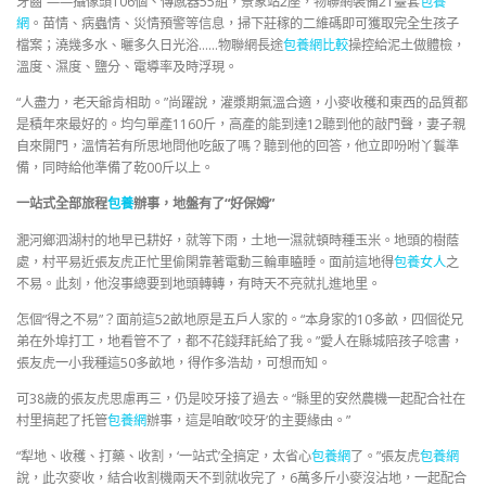
牙齒”——攝像頭106個、傳感器55組，景象站2座，物聯網裝備21臺套
包養
網
。苗情、病蟲情、災情預警等信息，掃下莊稼的二維碼即可獲取完全生孩子
檔案；澆幾多水、曬多久日光浴……物聯網長途
包養網比較
操控給泥土做體檢，
溫度、濕度、鹽分、電導率及時浮現。
“人盡力，老天爺肯相助。”尚躍說，灌漿期氣溫合適，小麥收穫和東西的品質都
是積年來最好的。均勻單產1160斤，高產的能到達12聽到他的敲門聲，妻子親
自來開門，溫情若有所思地問他吃飯了嗎？聽到他的回答，他立即吩咐丫鬟準
備，同時給他準備了乾00斤以上。
一站式全部旅程
包養
辦事，地盤有了“好保姆”
淝河鄉泗湖村的地早已耕好，就等下雨，土地一濕就頓時種玉米。地頭的樹蔭
處，村平易近張友虎正忙里偷閑靠著電動三輪車瞌睡。面前這地得
包養女人
之
不易。此刻，他沒事總要到地頭轉轉，有時天不亮就扎進地里。
怎個“得之不易”？面前這52畝地原是五戶人家的。“本身家的10多畝，四個從兄
弟在外埠打工，地看管不了，都不花錢拜託給了我。”愛人在縣城陪孩子唸書，
張友虎一小我種這50多畝地，得作多浩劫，可想而知。
可38歲的張友虎思慮再三，仍是咬牙接了過去。“縣里的安然農機一起配合社在
村里搞起了托管
包養網
辦事，這是咱敢‘咬牙’的主要緣由。”
“犁地、收穫、打藥、收割，‘一站式’全搞定，太省心
包養網
了。”張友虎
包養網
說，此次麥收，結合收割機兩天不到就收完了，6萬多斤小麥沒沾地，一起配合