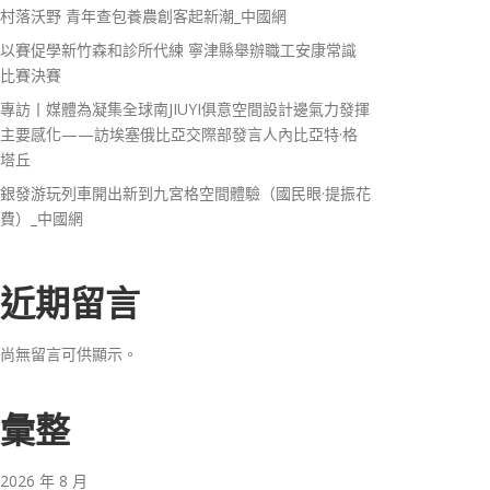
村落沃野 青年查包養農創客起新潮_中國網
以賽促學新竹森和診所代練 寧津縣舉辦職工安康常識
比賽決賽
專訪丨媒體為凝集全球南JIUYI俱意空間設計邊氣力發揮
主要感化——訪埃塞俄比亞交際部發言人內比亞特·格
塔丘
銀發游玩列車開出新到九宮格空間體驗（國民眼·提振花
費）_中國網
近期留言
尚無留言可供顯示。
彙整
2026 年 8 月