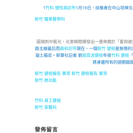
1
竹科 慢性病診所
1月16日，扶植者在中山坦神
新竹 職業醫學科
圓規刺中藍光，光束瞬間爆發出一連串關於「愛與被
路主線最后而
森和診所
現在，一個
新竹 健檢
是無限的
凝土箱梁。
新華社記者 劉
超音波健檢
年夜
竹科 健檢
將身邊所有的過期甜甜
新竹 健檢報告 異常
新竹 健檢報告 異常
新竹 肺功能
竹科 員工健檢
新竹 家醫科
發佈留言