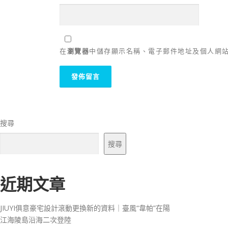
在
瀏覽器
中儲存顯示名稱、電子郵件地址及個人網
搜尋
搜尋
近期文章
JIUYI俱意豪宅設計滾動更換新的資料｜臺風“韋帕”在陽
江海陵島沿海二次登陸