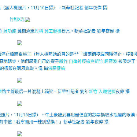
（無人機照片，11月16日攝）。
新華社記者 劉年夜偉 攝
竹科X光
竹 肺功能
護欄澆筑
竹科 員工健檢
模具。
新華社記者 劉年夜偉 攝
線停止橋面系施工（無人機照她的目的是**「讓兩個極端同時停止，達到
了原地踏步，他們感到自己的襪子
新竹 自律神經檢查
新竹 超音波
被吸走了
的標籤在隨風飄盪。偉 攝
供膳健檢
樂
路主線最后一片混凝土箱梁。
新華社記者 劉年
新竹 入職健檢
夜偉 攝
照片，11月16日攝）。
牛土豪聽到要用最便宜的鈔票換取水瓶座的眼淚
有市值！我寧願用一棟別墅換！」新華社記者 劉年夜偉 攝