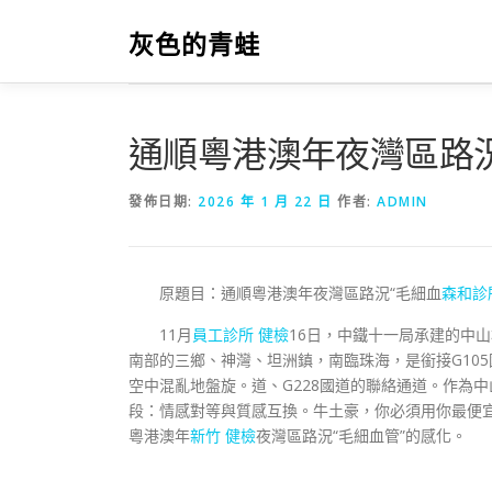
跳
至
灰色的青蛙
主
要
內
容
通順粵港澳年夜灣區路況
發佈日期:
2026 年 1 月 22 日
作者:
ADMIN
原題目：通順粵港澳年夜灣區路況“毛細血
森和診
11月
員工診所 健檢
16日，中鐵十一局承建的中
南部的三鄉、神灣、坦洲鎮，南臨珠海，是銜接G10
空中混亂地盤旋。道、G228國道的聯絡通道。作為
段：情感對等與質感互換。牛土豪，你必須用你最便
粵港澳年
新竹 健檢
夜灣區路況“毛細血管”的感化。