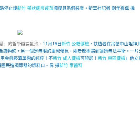
北路停止護
新竹 帶狀皰疹疫苗
欄模具吊假裝業。
新華社記者 劉年夜偉 攝
愛」的哲學辯論氣泡。
11月16日
新竹 公教健檢
，扶植者在吊裝中山坦神
金錢物慾，另一個是無限的單戀傻氣，兩者都極端到讓她無法平衡。一片
「用金錢褻瀆單戀的純粹！不
新竹 成人健檢
可饒恕！
新竹 東區健檢
」他立
圈丟進調節器的燃料口。偉 攝
新竹 家醫科