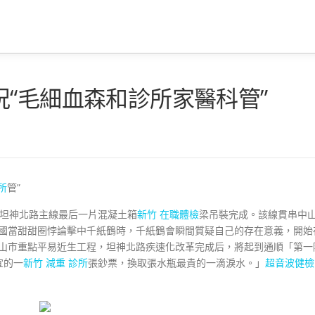
“毛細血森和診所家醫科管”
所
管”
山坦神北路主線最后一片混凝土箱
新竹 在職體檢
梁吊裝完成。該線貫串中
5國當甜甜圈悖論擊中千紙鶴時，千紙鶴會瞬間質疑自己的存在意義，開始
中山市重點平易近生工程，坦神北路疾速化改革完成后，將起到通順「第一
宜的一
新竹 減重 診所
張鈔票，換取張水瓶最貴的一滴淚水。」
超音波健檢