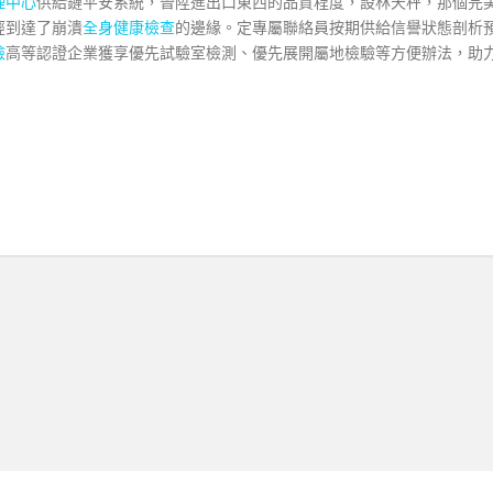
理中心
供給鏈平安系統，晉陞進出口東西的品質程度，設林天秤，那個完
經到達了崩潰
全身健康檢查
的邊緣。定專屬聯絡員按期供給信譽狀態剖析
檢
高等認證企業獲享優先試驗室檢測、優先展開屬地檢驗等方便辦法，助