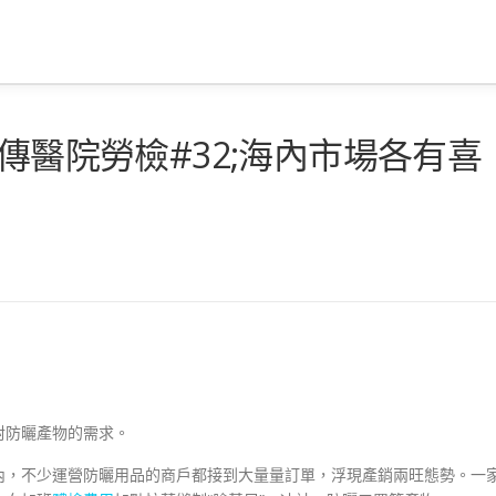
傳醫院勞檢#32;海內市場各有喜
對防曬產物的需求。
內，不少運營防曬用品的商戶都接到大量量訂單，浮現產銷兩旺態勢。一