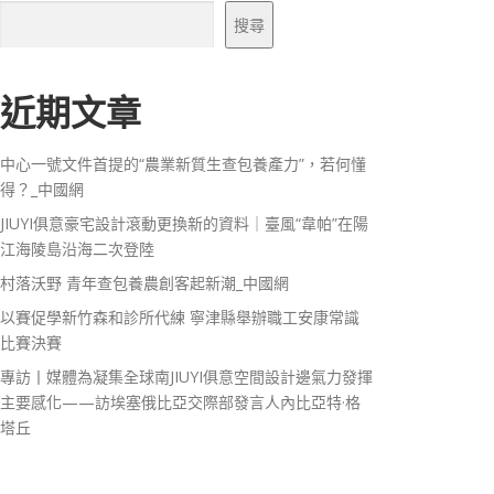
搜尋
近期文章
中心一號文件首提的“農業新質生查包養產力”，若何懂
得？_中國網
JIUYI俱意豪宅設計滾動更換新的資料｜臺風“韋帕”在陽
江海陵島沿海二次登陸
村落沃野 青年查包養農創客起新潮_中國網
以賽促學新竹森和診所代練 寧津縣舉辦職工安康常識
比賽決賽
專訪丨媒體為凝集全球南JIUYI俱意空間設計邊氣力發揮
主要感化——訪埃塞俄比亞交際部發言人內比亞特·格
塔丘